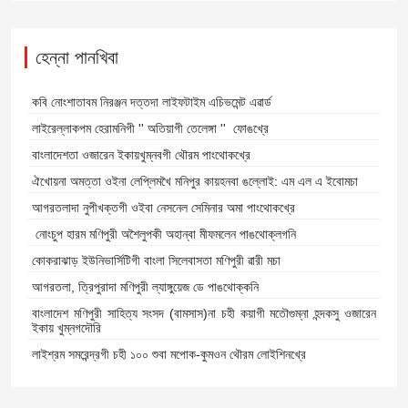
হেন্না পানখিবা
কবি নোংশাতাবম নিরঞ্জন দত্তদা লাইফটাইম এচিভমেন্ট এৱার্ড
লাইরেল্লাকপম হেরামনিগী '' অতিয়াগী তেলেঙ্গা '' ফোঙখ্রে
বাংলাদেশতা ওজারেন ইকায়খুম্নবগী থৌরম পাংথোকখ্রে
ঐখোয়না অমত্তা ওইনা লেপ্লিমখৈ মনিপুর কায়হনবা ঙল্লোই: এম এল এ ইবোমচা
আগরতলাদা নুপীখক্তগী ওইবা নেসনেল সেমিনার অমা পাংথোকখ্রে
নোংচুপ হারম মণিপুরী অশৈলুপকী অহান্বা মীফমলেন পাঙথোক্লগনি
কোকরাঝাড় ইউনিভার্সিটিগী বাংলা সিলেবাসতা মণিপুরী ৱারী মচা
আগরতলা, ত্রিপুরাদা মণিপুরী ল্যাঙ্গুয়েজ ডে পাঙথোক্কনি
বাংলাদেশ মণিপুরী সাহিত্য সংসদ (বামসাস)না চহী কয়াগী মতৌগুম্না হন্দকসু ওজারেন
ইকায় খুম্নগদৌরি
লাইশ্রম সমরেন্দ্রগী চহী ১০০ শুবা মপোক-কুমওন থৌরম লোইশিনখ্রে