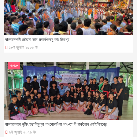
বাংলাদেশকী মৈতৈনা তাব মফমশিংদসু কাং চিংখ্রে
১৮ই জুলাই ২০২৬ ইং
বাংলাদেশ
বাংলাদেশতা নুমিৎ তরানিচুপ্না পাংথোকখিবা থাং-তা'গী ৱার্কশোপ লোইশিনখ্রে
৬ই জুলাই ২০২৬ ইং