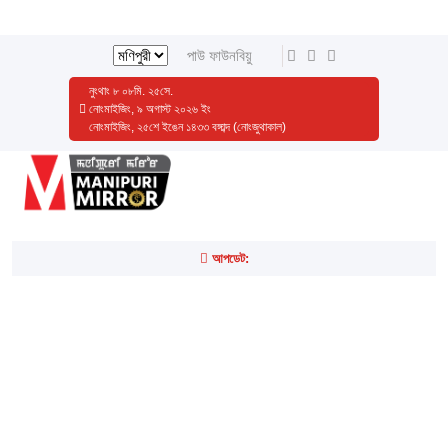
পাউ ফাউনবিয়ু
নুংথাং
৮
০৮
মি.
২৫
সে.
নোংমাইজিং, ৯ অগাস্ট ২০২৬ ইং
নোংমাইজিং, ২৫শে ইঙেন ১৪৩৩ বঙ্গাব্দ (নোংজুথাকাল)
আপডেট: