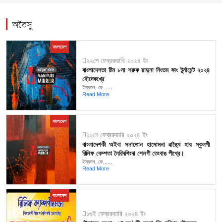
অতৈসু
বাংলাদেশ
২২শে ফেব্ররুয়ারি ২০২৪ ইং
বাংলাদেশতা টিম ৮না শরুক য়াদুনা নিংতম কাং টুর্নামেন্ট ২০২৪
হৌদেকখ্রে
ইম্ফাল, ফে......
Read More
বাংলাদেশ
২১শে ফেব্ররুয়ারি ২০২৪ ইং
বাংলাদেশকী অইবা সনাতোন হামোমনা ৱাঙ্খৈ হায় স্কুলগী
রিলিফ কেম্পতা লৈরিবশিংদা শেলগী তেংবাঙ পীখ্রে।
ইম্ফাল, ফে......
Read More
বাংলাদেশ
১৬ই ফেব্ররুয়ারি ২০২৪ ইং