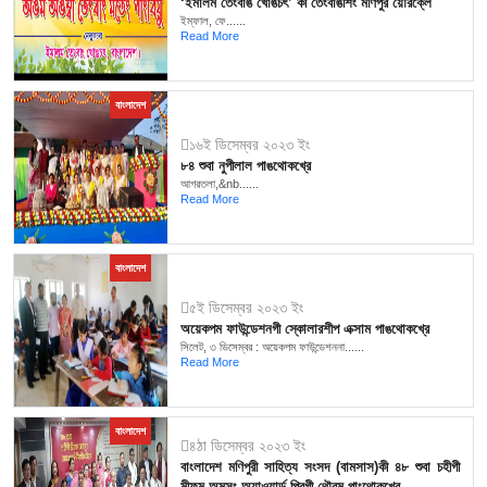
‘ইমালম তেংবাঙ খোঙচৎ’ কী তেংবাঙশিং মণিপুর য়ৌরক্লে
ইম্ফাল, ফে......
Read More
বাংলাদেশ
১৬ই ডিসেম্বর ২০২৩ ইং
৮৪ শুবা নুপীলাল পাঙথোকখ্রে
আগরতলা,&nb......
Read More
বাংলাদেশ
৫ই ডিসেম্বর ২০২৩ ইং
অয়েকপম ফাউন্ডেশনগী স্কোলারশীপ এক্সাম পাঙথোকখ্রে
সিলেট, ৩ ডিসেম্বর : অয়েকপম ফাউন্ডেশননা......
Read More
বাংলাদেশ
৪ঠা ডিসেম্বর ২০২৩ ইং
বাংলাদেশ মণিপুরী সাহিত্য সংসদ (বামসাস)কী ৪৮ শুবা চহীগী
মীফম অমসুং অ্যাওয়ার্ড পিবগী থৌরম পাংথোকখ্রে