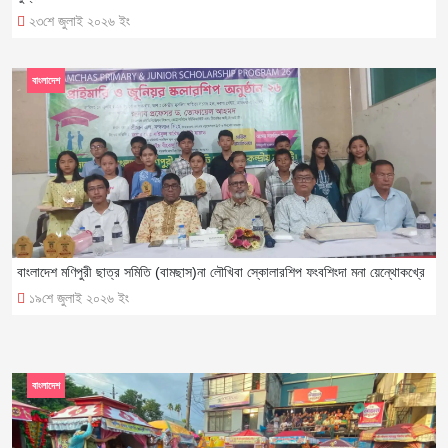
২৩শে জুলাই ২০২৬ ইং
বাংলাদেশ
বাংলাদেশ মণিপুরী ছাত্র সমিতি (বামছাস)না লৌখিবা স্কোলারশিপ ফংবশিংদা মনা য়েন্থোকখ্রে
১৯শে জুলাই ২০২৬ ইং
বাংলাদেশ