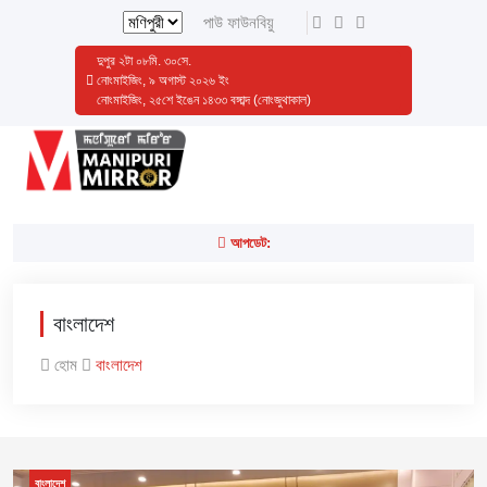
পাউ ফাউনবিয়ু
দুপুর
২
টা
০৮
মি.
৩১
সে.
নোংমাইজিং, ৯ অগাস্ট ২০২৬ ইং
নোংমাইজিং, ২৫শে ইঙেন ১৪৩৩ বঙ্গাব্দ (নোংজুথাকাল)
আপডেট:
বাংলাদেশ
হোম
বাংলাদেশ
বাংলাদেশ