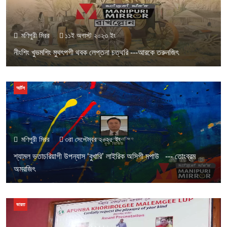
মণিপুরী মিরর
১১ই অগাস্ট ২০২৩ ইং
নীংশিং খুভমশিং মুথৎপগী থবক লেপ্তনা চত্থরি ---আরকে তরুনজিৎ
আর্টস
মণিপুরী মিরর
৩রা সেপ্টেম্বর ২০২৫ ইং
শ্যামল ভতাচরিয়াগী উপন্যাস ‘বুখারি’ লাইরিক অসিগী মপাউ --- তোংব্রম
অমরজিৎ
ভারত