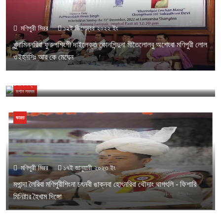
মণিপুরী মিরর
১২ই ডিসেম্বর ২০২২ ইং
খুন্দামিন্নরিবা ফুরুপশিংগী দাইলেক্ত কোনশিন্দুনা মীতৈলোলবু অশেংবা মণিপুরী লোল
ওইহনসিঃ আর কে মেঘেন
মণিপুরী মিরর
১৭ই ডিসেম্বর ২০২২ ইং
নোর্থ ত্রিপুরাগী মলায়া খুলদা খুন্দারিবা মৈতৈ পাঙলশিংগী মনাক্তা চৎতুনা উনখ্রে
মপান লমদম
ভারত
মণিপুরী মিরর
১৭ই জানুয়ারী ২০২৩ ইং
মপান্দা লৈরিবা মণিপুরীশিংনা চৎনবী ঙাক্নবা হোৎনরিবা থৌদাং থাগৎলি - ফিশারি
মিনিষ্টার হৈখাম দিঙ্গো