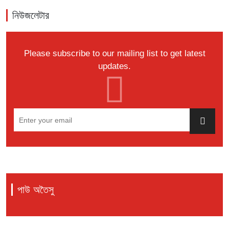
নিউজলেটার
Please subscribe to our mailing list to get latest
updates.
পাউ অতৈসু