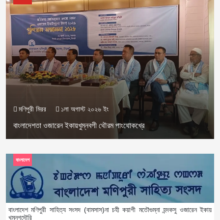
মণিপুরী মিরর
১লা অগাস্ট ২০২৬ ইং
বাংলাদেশতা ওজারেন ইকায়খুম্নবগী থৌরম পাংথোকখ্রে
বাংলাদেশ
বাংলাদেশ মণিপুরী সাহিত্য সংসদ (বামসাস)না চহী কয়াগী মতৌগুম্না হন্দকসু ওজারেন ইকায়
খুম্নগদৌরি