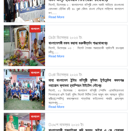
সিলেট, ডিসেম্বর ৩ : বাংলাদেশতা মণিপুরী লোল অমদি সাহিত্য চাওখৎনবা
হোৎনবদা হৌখিবা চহী ৪৮ চুপ্পা থৌদাং চাওনা লৌদুনা লাক্লিবা বাংলাদেশ
মণ......
Read More
বাংলাদেশ
৪ঠা ডিসেম্বর ২০২৩ ইং
বাংলাদেশকী মফম কয়াদা গুরুকীর্ত্তন পাঙথোকখ্রে
সিলেট, ডিসেম্বর ০৩ : সিলেট লৈবাক পঞ্চায়েতকী খ্বাইদগী চাওখ্রবা
চহীখু......
Read More
বাংলাদেশ
২রা ডিসেম্বর ২০২৩ ইং
মাহা বাংলাদেশ ইন্টার মণিপুরী ফুটবল টুর্ণামেন্টদা কমলগঞ্জ
নহারোল ক্লাবনা চ্যাম্পিয়ন টাইটেল লৌখ্রে
সিলেট, ০১ ডিসেম্বর : বাংলাদেশ মণিপুরী স্পোর্টস এসোসিয়েশননা
শিনলাংদুনা ঙশি ইরাই নুমিৎ সিলেট সিটিদা লৈবা আবুল মাল আবদুল মুহিত
ক্রীড়া(স্পোর্টস) কমপ্লেক্সতা শান্নখিবা ফাইনেলদা পাথারি এক্সপ্রেস
বড়লেখাবু......
Read More
বাংলাদেশ
২৯শে নভেম্বর ২০২৩ ইং
বাংলাদেশকী শক্নাইরবা কবি অমসুং অইবা এ কে শেরামদা