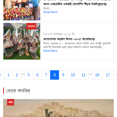
বাংলা একাডেমিনা ওনারারি ফেলোশিপ পীদুনা ইকাইখুম্নখ্রে
সিলেট...
Read More
বাংলাদেশ
২৯শে নভেম্বর ২০২৩ ইং
বাংলাদেশতা মহারাস উৎসব -২০২৩ পাংথোকখ্রে
সিলেট, নভেম্বর ২৮ : বাংলাদেশতা বৈষ্ণব লাইনিং চৎপা মণিপুরী খুন্নাইগী
খ্বাইদগী শীংথানরিবা অমদি শ্রদ্ধা ভক্তিগা লোয়ননা পাঙথোক্নরিবা......
Read More
...
...
1
2
5
6
7
8
9
10
11
16
17
হেন্না পানখিবা
আর্টস