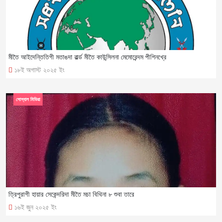
মীতৈ আইদেন্তিতিগী মতাঙদা ৱার্ল্ড মীতৈ কাউন্সিলনা মেমোরেন্দম পীশিনখ্রে
১৮ই অগাস্ট ২০২৫ ইং
সোস্যাল মিডিয়া
ত্রিপুরাগী হায়ার সেকেন্দরিদা মীতৈ মচা বিথিনা ৮ শুবা তারে
১৬ই জুন ২০২৫ ইং