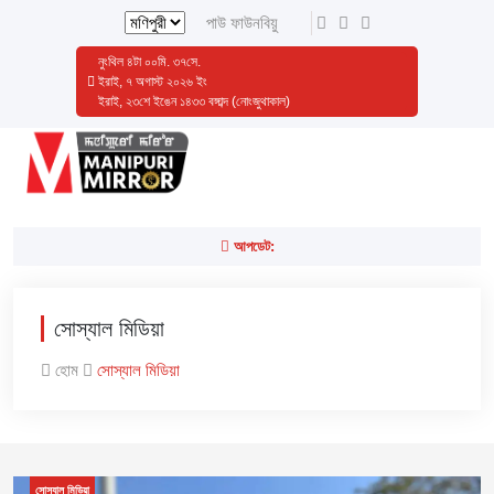
পাউ ফাউনবিয়ু
নুংথিল
৪
টা
০০
মি.
৩৮
সে.
ইরাই, ৭ অগাস্ট ২০২৬ ইং
ইরাই, ২৩শে ইঙেন ১৪৩৩ বঙ্গাব্দ (নোংজুথাকাল)
আপডেট:
সোস্যাল মিডিয়া
হোম
সোস্যাল মিডিয়া
সোস্যাল মিডিয়া