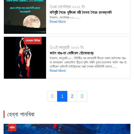
৩রা সেপ্টেম্বর ২০২২ ইং
মণিপুরী শৈরেং নুমীৎকা মরী লৈননা শৈরেং চাংদম্নগনি
ইম্ফাল, সেপ্টেম্বর ০২ :......
Read More
সোস্যাল মিডিয়া
১২ই জানুয়ারী ২০২২ ইং
কংলৈ থাঙ-তা ফেষ্টিবেল হৌদোকখ্রে
ইম্ফাল, জানুয়ারি ১০ : মিনিষ্ট্রি অব কালচারগী মীৎয়েং মখাদা কংলৈপাক থাঙ-
তা কালচারেল একাডেমিনা শীন্দুনা নুমিৎ মরিনি চুপ্না চত্থগদবা ‘কংলৈ থাঙ-তা
ফেষ্টিবেল’ ঙসিদগী লাইরিয়েংবম অৱাং লৈকায় কমিউনিটি হোলদা......
Read More
1
2
হেন্না পানখিবা
আর্টস