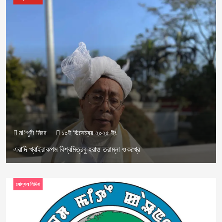
মণিপুরী মিরর
১০ই ডিসেম্বর ২০২৫ ইং
এৱাদি খ্বাইরাকপম বিশ্বমিত্রবু হরাও তরাম্না ওকখ্রে
সোস্যাল মিডিয়া