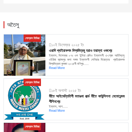
অতৈসু
সোস্যাল মিডিয়া
১০ই ডিসেম্বর ২০২৫ ইং
এৱাদি খ্বাইরাকপম বিশ্বমিত্রবু হরাও তরাম্না ওকখ্রে
ইম্ফাল, দিসেম্বর ০৭ঃ ওল ইন্দিয়া রেদিও ইম্ফালগী এ-গ্রেদ আর্তিস্তসু
ওইরিবা ব্রাহ্মপুর কলা সঙ্গম ইম্ফালগী সেনিয়ার দিরেত্তর খ্বাইরাকপম
বিশ্বমিত্রনা কুমজা ২০২৪গী মণিপুর......
Read More
সোস্যাল মিডিয়া
১৮ই অগাস্ট ২০২৫ ইং
মীতৈ আইদেন্তিতিগী মতাঙদা ৱার্ল্ড মীতৈ কাউন্সিলনা মেমোরেন্দম
পীশিনখ্রে
ইম্ফাল, আগ......
Read More
সোস্যাল মিডিয়া