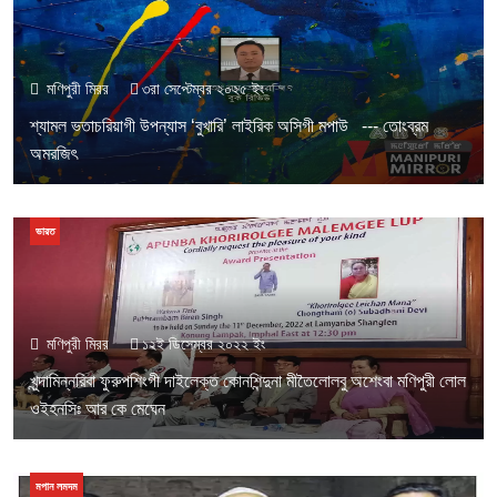
মণিপুরী মিরর
৩রা সেপ্টেম্বর ২০২৫ ইং
শ্যামল ভতাচরিয়াগী উপন্যাস ‘বুখারি’ লাইরিক অসিগী মপাউ --- তোংব্রম
অমরজিৎ
ভারত
মণিপুরী মিরর
১২ই ডিসেম্বর ২০২২ ইং
খুন্দামিন্নরিবা ফুরুপশিংগী দাইলেক্ত কোনশিন্দুনা মীতৈলোলবু অশেংবা মণিপুরী লোল
ওইহনসিঃ আর কে মেঘেন
মপান লমদম