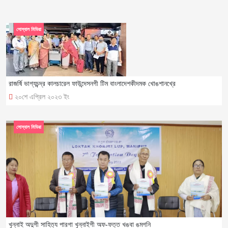
সোস্যাল মিডিয়া
রাজর্ষি ভাগ্যচন্দ্র কালচারেল ফাউন্দেসনগী টিম বাংলাদেশকীদমক খোঙশানখ্রে
২০শে এপ্রিল ২০২৩ ইং
সোস্যাল মিডিয়া
খুন্নাই অদুগী সাহিত্য পারগা খুন্নাইগী অফ-ফত্ত খঙবা ঙমগনি