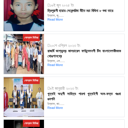
১৬ই জুন ২০২৫ ইং
ত্রিপুরাগী হায়ার সেকেন্দরিদা মীতৈ মচা বিথিনা ৮ শুবা তারে
ইম্ফাল, জু......
Read More
সোস্যাল মিডিয়া
২০শে এপ্রিল ২০২৩ ইং
রাজর্ষি ভাগ্যচন্দ্র কালচারেল ফাউন্দেসনগী টিম বাংলাদেশকীদমক
খোঙশানখ্রে
ইম্ফাল, এপ......
Read More
সোস্যাল মিডিয়া
৯ই জানুয়ারী ২০২৩ ইং
খুন্নাই অদুগী সাহিত্য পারগা খুন্নাইগী অফ-ফত্ত খঙবা
ঙমগনি
ইম্ফাল, জা......
Read More
সোস্যাল মিডিয়া