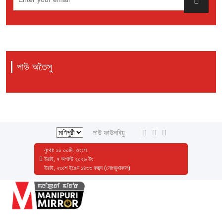
পাউ অতৈসু
পাউ ফাউনবিয়ু
নুংথাং
১০
০০
মি.
৩২
সে.
ইরাই, ৭ অগাস্ট ২০২৬ ইং
ইরাই, ২৩শে ইঙেন ১৪৩৩ বঙ্গাব্দ (নোংজুথাকাল)