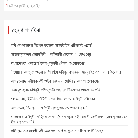
৯ই জানুয়ারী ২০২৩ ইং
হেন্না পানখিবা
কবি নোংশাতাবম নিরঞ্জন দত্তদা লাইফটাইম এচিভমেন্ট এৱার্ড
লাইরেল্লাকপম হেরামনিগী '' অতিয়াগী তেলেঙ্গা '' ফোঙখ্রে
বাংলাদেশতা ওজারেন ইকায়খুম্নবগী থৌরম পাংথোকখ্রে
ঐখোয়না অমত্তা ওইনা লেপ্লিমখৈ মনিপুর কায়হনবা ঙল্লোই: এম এল এ ইবোমচা
আগরতলাদা নুপীখক্তগী ওইবা নেসনেল সেমিনার অমা পাংথোকখ্রে
নোংচুপ হারম মণিপুরী অশৈলুপকী অহান্বা মীফমলেন পাঙথোক্লগনি
কোকরাঝাড় ইউনিভার্সিটিগী বাংলা সিলেবাসতা মণিপুরী ৱারী মচা
আগরতলা, ত্রিপুরাদা মণিপুরী ল্যাঙ্গুয়েজ ডে পাঙথোক্কনি
বাংলাদেশ মণিপুরী সাহিত্য সংসদ (বামসাস)না চহী কয়াগী মতৌগুম্না হন্দকসু ওজারেন
ইকায় খুম্নগদৌরি
লাইশ্রম সমরেন্দ্রগী চহী ১০০ শুবা মপোক-কুমওন থৌরম লোইশিনখ্রে