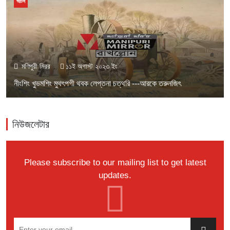
আর্টস
মণিপুরী মিরর
১১ই অগাস্ট ২০২৩ ইং
নীংশিং খুভমশিং মুথৎপগী থবক লেপ্তনা চত্থরি ---আরকে তরুনজিৎ
নিউজলেটার
Please subscribe to our mailing list to get latest
updates.