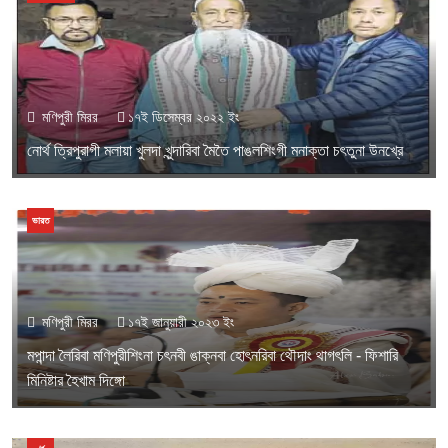
মণিপুরী মিরর
১৭ই ডিসেম্বর ২০২২ ইং
নোর্থ ত্রিপুরাগী মলায়া খুলদা খুন্দারিবা মৈতৈ পাঙলশিংগী মনাক্তা চৎতুনা উনখ্রে
ভারত
মণিপুরী মিরর
১৭ই জানুয়ারী ২০২৩ ইং
মপান্দা লৈরিবা মণিপুরীশিংনা চৎনবী ঙাক্নবা হোৎনরিবা থৌদাং থাগৎলি - ফিশারি
মিনিষ্টার হৈখাম দিঙ্গো