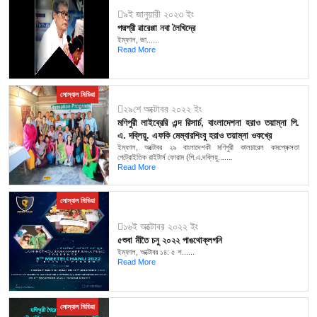
৯ই জানুয়ারী ২০২৩ ইং
পদ্মশ্রী ৱারেপ্পা নবা লৈখিদ্রে
ইম্ফাল, জা......
Read More
সোস্যাল মিডিয়া
২৯শে অক্টোবর ২০২২ ইং
মণিপুরী লাইব্রেরি এন্দ রিসার্চ, বাংলাদেশনা হরাও তয়াম্না পি.
এ. দব্লিয়ু. এফকি মেম্বারশিংবু হরাও তয়াম্না ওকখ্রে
ইম্ফাল, অক্টোবর ২৯ বাংলাদেশকী মণিপুরী কালচারেল কমপ্লেক্সতা
পেট্রোইতিক রাইটার্স ফোরাম (পি.এ.দব্লিয়ু.......
Read More
সোস্যাল মিডিয়া
১৬ই অক্টোবর ২০২২ ইং
৫শুবা মীতৈ চনু ২০২২ পাঙথোক্লগনি
ইম্ফাল, অক্টোবর ১৪: ৫ শ......
Read More
সোস্যাল মিডিয়া