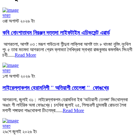
ভারত
৩রা অগাস্ট ২০২৬ ইং
কবি নোংশাতাবম নিরঞ্জন দত্তদা লাইফটাইম এচিভমেন্ট এৱার্ড
আগরতলা, আগষ্ট ০৩ : মরূপ পাউচেনা শীন্দুনা লাক্লিবা আগষ্ট তাং ৮ থাংজা নুমিৎ নুংথিল
পুং ৫ তাবা মতমদা আগরতলা প্রেস ক্লাবতা লৈখিদ্রবা স্নাখ্যা রাজকুমার কমলজিৎ সিংহগী
চহী......
Read More
ভারত
১লা অগাস্ট ২০২৬ ইং
লাইরেল্লাকপম হেরামনিগী '' অতিয়াগী তেলেঙ্গা '' ফোঙখ্রে
আগরতলা, জুলাই ৩১ : লাইরেল্লাকপম হেরামনিনা ইবা 'অতিয়াগী তেলঙ্গা' মিংথোল্লবা
অঙাং গী লাইরিক অমা ফোঙখ্রে। চৎখিবা জুলাই ২৫, শিলচরগী চান্দমারী রোডতা লৈবা
মশাগী শঙ্গায়দা পাঙথোকপা চীংলেম্বা......
Read More
ভারত
২৯শে জুলাই ২০২৬ ইং