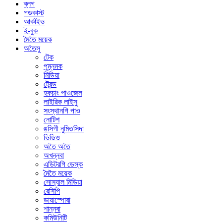
ব্লগ
পডকাস্ট
আর্কাইভ
ই-বুক
মৈতৈ ময়েক
অতৈসু
টেক
পুম্নমক
মিডিয়া
ট্রেন্ড
হকচাং পাওজেল
লাইরিক লাইসু
সংস্থানগি পাও
নোটিশ
ঙসিগী নুমিতসিদা
ভিডিও
অতৈ অতৈ
অখন্নবা
এডিটরগি ডেস্ক
মৈতৈ ময়েক
সোস্যাল মিডিয়া
রেসিপি
ডায়াস্পোরা
শান্নবা
কমিউনিটি