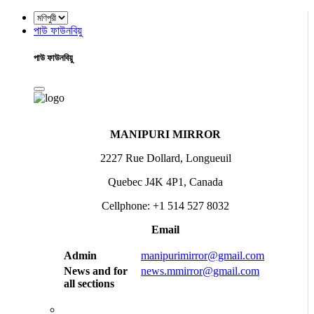
পাউ ফাউনবিয়ু
পাউ ফাউনবিয়ু
MANIPURI MIRROR
2227 Rue Dollard, Longueuil
Quebec J4K 4P1, Canada
Cellphone: +1 514 527 8032
Email
Admin
manipurimirror@gmail.com
News and for
news.mmirror@gmail.com
all sections