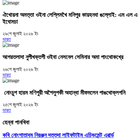
ঐখোয়না অমত্তা ওইনা লেপ্লিমখৈ মনিপুর কায়হনবা ঙল্লোই: এম এল এ
ইবোমচা
২৯শে জুলাই ২০২৬ ইং
ভারত
আগরতলাদা নুপীখক্তগী ওইবা নেসনেল সেমিনার অমা পাংথোকখ্রে
২৬শে জুলাই ২০২৬ ইং
ভারত
নোংচুপ হারম মণিপুরী অশৈলুপকী অহান্বা মীফমলেন পাঙথোক্লগনি
২৫শে জুলাই ২০২৬ ইং
ভারত
হেন্না পানখিবা
কবি নোংশাতাবম নিরঞ্জন দত্তদা লাইফটাইম এচিভমেন্ট এৱার্ড