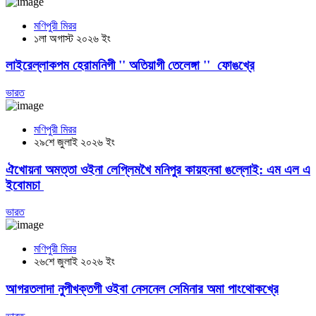
মণিপুরী মিরর
১লা অগাস্ট ২০২৬ ইং
লাইরেল্লাকপম হেরামনিগী '' অতিয়াগী তেলেঙ্গা '' ফোঙখ্রে
ভারত
মণিপুরী মিরর
২৯শে জুলাই ২০২৬ ইং
ঐখোয়না অমত্তা ওইনা লেপ্লিমখৈ মনিপুর কায়হনবা ঙল্লোই: এম এল এ
ইবোমচা
ভারত
মণিপুরী মিরর
২৬শে জুলাই ২০২৬ ইং
আগরতলাদা নুপীখক্তগী ওইবা নেসনেল সেমিনার অমা পাংথোকখ্রে