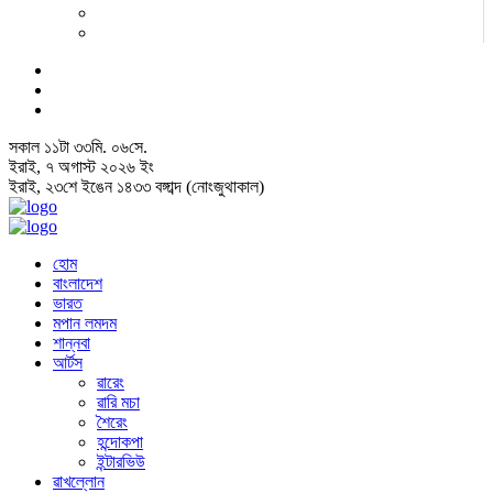
সকাল
১১
টা
৩৩
মি.
০৭
সে.
ইরাই, ৭ অগাস্ট ২০২৬ ইং
ইরাই, ২৩শে ইঙেন ১৪৩৩ বঙ্গাব্দ (নোংজুথাকাল)
হোম
বাংলাদেশ
ভারত
মপান লমদম
শান্নবা
আর্টস
ৱারেং
ৱারি মচা
শৈরেং
হন্দোকপা
ইন্টারভিউ
ৱাখল্লোন