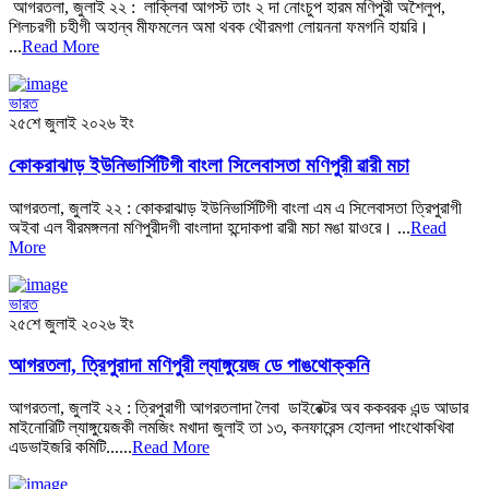
আগরতলা, জুলাই ২২ : লাক্লিবা আগস্ট তাং ২ দা নোংচুপ হারম মণিপুরী অশৈলুপ,
শিলচরগী চহীগী অহান্ব মীফমলেন অমা থবক থৌরমগা লোয়ননা ফমগনি হায়রি।
...
Read More
ভারত
২৫শে জুলাই ২০২৬ ইং
কোকরাঝাড় ইউনিভার্সিটিগী বাংলা সিলেবাসতা মণিপুরী ৱারী মচা
আগরতলা, জুলাই ২২ : কোকরাঝাড় ইউনিভার্সিটিগী বাংলা এম এ সিলেবাসতা ত্রিপুরাগী
অইবা এল বীরমঙ্গলনা মণিপুরীদগী বাংলাদা হন্দোকপা ৱারী মচা মঙা য়াওরে। ...
Read
More
ভারত
২৫শে জুলাই ২০২৬ ইং
আগরতলা, ত্রিপুরাদা মণিপুরী ল্যাঙ্গুয়েজ ডে পাঙথোক্কনি
আগরতলা, জুলাই ২২ : ত্রিপুরাগী আগরতলাদা লৈবা ডাইরেক্টর অব ককবরক এন্ড আডার
মাইনোরিটি ল্যাঙ্গুয়েজকী লমজিং মখাদা জুলাই তা ১৩, কনফারেন্স হোলদা পাংথোকখিবা
এডভাইজরি কমিটি......
Read More