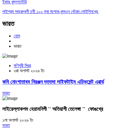
ইকায় খুম্নগদৌরি
লাইশ্রম সমরেন্দ্রগী চহী ১০০ শুবা মপোক-কুমওন থৌরম লোইশিনখ্রে
ভারত
হোম
ভারত
মণিপুরী মিরর
৩রা অগাস্ট ২০২৬ ইং
কবি নোংশাতাবম নিরঞ্জন দত্তদা লাইফটাইম এচিভমেন্ট এৱার্ড
ভারত
লাইরেল্লাকপম হেরামনিগী '' অতিয়াগী তেলেঙ্গা '' ফোঙখ্রে
১লা অগাস্ট ২০২৬ ইং
ভারত