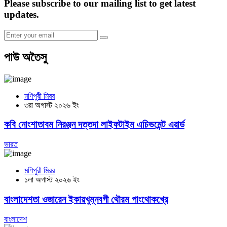
Please subscribe to our mailing list to get latest
updates.
পাউ অতৈসু
মণিপুরী মিরর
৩রা অগাস্ট ২০২৬ ইং
কবি নোংশাতাবম নিরঞ্জন দত্তদা লাইফটাইম এচিভমেন্ট এৱার্ড
ভারত
মণিপুরী মিরর
১লা অগাস্ট ২০২৬ ইং
বাংলাদেশতা ওজারেন ইকায়খুম্নবগী থৌরম পাংথোকখ্রে
বাংলাদেশ