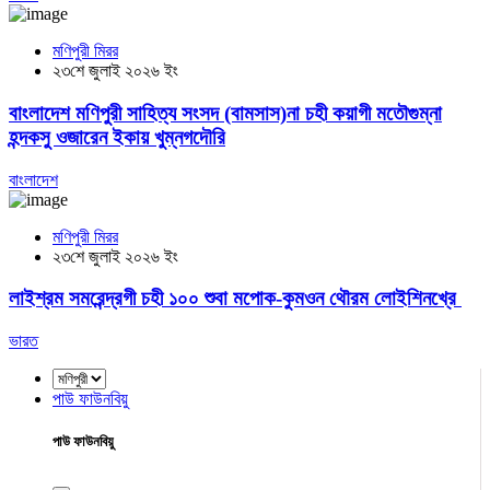
মণিপুরী মিরর
২৩শে জুলাই ২০২৬ ইং
বাংলাদেশ মণিপুরী সাহিত্য সংসদ (বামসাস)না চহী কয়াগী মতৌগুম্না
হন্দকসু ওজারেন ইকায় খুম্নগদৌরি
বাংলাদেশ
মণিপুরী মিরর
২৩শে জুলাই ২০২৬ ইং
লাইশ্রম সমরেন্দ্রগী চহী ১০০ শুবা মপোক-কুমওন থৌরম লোইশিনখ্রে
ভারত
পাউ ফাউনবিয়ু
পাউ ফাউনবিয়ু