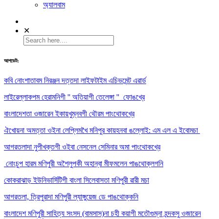
অ্যালবাম
✕
আপডেট:
কবি নোংশাতাবম নিরঞ্জন দত্তদা লাইফটাইম এচিভমেন্ট এৱার্ড
লাইরেল্লাকপম হেরামনিগী '' অতিয়াগী তেলেঙ্গা '' ফোঙখ্রে
বাংলাদেশতা ওজারেন ইকায়খুম্নবগী থৌরম পাংথোকখ্রে
ঐখোয়না অমত্তা ওইনা লেপ্লিমখৈ মনিপুর কায়হনবা ঙল্লোই: এম এল এ ইবোমচা
আগরতলাদা নুপীখক্তগী ওইবা নেসনেল সেমিনার অমা পাংথোকখ্রে
নোংচুপ হারম মণিপুরী অশৈলুপকী অহান্বা মীফমলেন পাঙথোক্লগনি
কোকরাঝাড় ইউনিভার্সিটিগী বাংলা সিলেবাসতা মণিপুরী ৱারী মচা
আগরতলা, ত্রিপুরাদা মণিপুরী ল্যাঙ্গুয়েজ ডে পাঙথোক্কনি
বাংলাদেশ মণিপুরী সাহিত্য সংসদ (বামসাস)না চহী কয়াগী মতৌগুম্না হন্দকসু ওজারেন