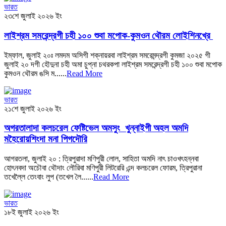
ভারত
২৩শে জুলাই ২০২৬ ইং
লাইশ্রম সমরেন্দ্রগী চহী ১০০ শুবা মপোক-কুমওন থৌরম লোইশিনখ্রে
ইম্ফাল, জুলাই ২০ঃ লমদম অসিগী শক্নায়রবা লাইশ্রম সমরেমন্দ্রগী কুমজা ২০২৫ গী
জুলাই ২০ দগী হৌদুনা চহী অমা চুপ্না চথরকপা লাইশ্রম সমরেন্দ্রগী চহী ১০০ শুবা মপোক
কুমওন থৌরম ঙসি ম......
Read More
ভারত
২১শে জুলাই ২০২৬ ইং
অগরতালাদা কলচরেল ফেষ্টিভেল অমসুং খুন্নাইগী অহল অমদি
মহৈরোয়শিংদা মনা পিগদৌরি
আগরতলা, জুলাই ২০ : ত্রিপুরাদা মণিপুরী লোল, সাহিতা অমদি নাৎ চাওখৎহন্নবা
হোৎনবদা অচৌবা থৌদাং লৌরিবা মণিপুরী লিটরেরি এন্দ কলচরেল ফোরম, ত্রিপুরানা
তখেল্লৈ তেংবাং লুপ (তখেল লৈ......
Read More
ভারত
১৮ই জুলাই ২০২৬ ইং