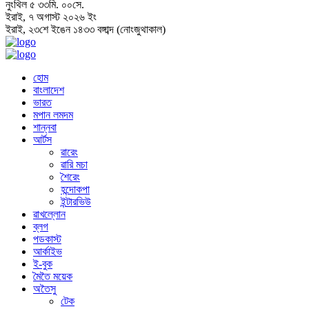
নুংথিল
৫
৩৩
মি.
০০
সে.
ইরাই, ৭ অগাস্ট ২০২৬ ইং
ইরাই, ২৩শে ইঙেন ১৪৩৩ বঙ্গাব্দ (নোংজুথাকাল)
হোম
বাংলাদেশ
ভারত
মপান লমদম
শান্নবা
আর্টস
ৱারেং
ৱারি মচা
শৈরেং
হন্দোকপা
ইন্টারভিউ
ৱাখল্লোন
ব্লগ
পডকাস্ট
আর্কাইভ
ই-বুক
মৈতৈ ময়েক
অতৈসু
টেক