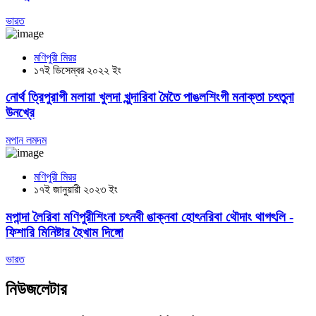
ভারত
মণিপুরী মিরর
১৭ই ডিসেম্বর ২০২২ ইং
নোর্থ ত্রিপুরাগী মলায়া খুলদা খুন্দারিবা মৈতৈ পাঙলশিংগী মনাক্তা চৎতুনা
উনখ্রে
মপান লমদম
মণিপুরী মিরর
১৭ই জানুয়ারী ২০২৩ ইং
মপান্দা লৈরিবা মণিপুরীশিংনা চৎনবী ঙাক্নবা হোৎনরিবা থৌদাং থাগৎলি -
ফিশারি মিনিষ্টার হৈখাম দিঙ্গো
ভারত
নিউজলেটার