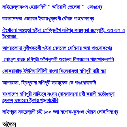
লাইরেল্লাকপম হেরামনিগী '' অতিয়াগী তেলেঙ্গা '' ফোঙখ্রে
বাংলাদেশতা ওজারেন ইকায়খুম্নবগী থৌরম পাংথোকখ্রে
ঐখোয়না অমত্তা ওইনা লেপ্লিমখৈ মনিপুর কায়হনবা ঙল্লোই: এম এল এ
ইবোমচা
আগরতলাদা নুপীখক্তগী ওইবা নেসনেল সেমিনার অমা পাংথোকখ্রে
নোংচুপ হারম মণিপুরী অশৈলুপকী অহান্বা মীফমলেন পাঙথোক্লগনি
কোকরাঝাড় ইউনিভার্সিটিগী বাংলা সিলেবাসতা মণিপুরী ৱারী মচা
আগরতলা, ত্রিপুরাদা মণিপুরী ল্যাঙ্গুয়েজ ডে পাঙথোক্কনি
বাংলাদেশ মণিপুরী সাহিত্য সংসদ (বামসাস)না চহী কয়াগী মতৌগুম্না
হন্দকসু ওজারেন ইকায় খুম্নগদৌরি
লাইশ্রম সমরেন্দ্রগী চহী ১০০ শুবা মপোক-কুমওন থৌরম লোইশিনখ্রে
অতৈসু