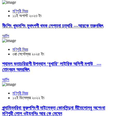
মণিপুরী মিরর
১১ই অগাস্ট ২০২৩ ইং
নীংশিং খুভমশিং মুথৎপগী থবক লেপ্তনা চত্থরি ---আরকে তরুনজিৎ
আর্টস
মণিপুরী মিরর
৩রা সেপ্টেম্বর ২০২৫ ইং
শ্যামল ভতাচরিয়াগী উপন্যাস ‘বুখারি’ লাইরিক অসিগী মপাউ ---
তোংব্রম অমরজিৎ
আর্টস
মণিপুরী মিরর
১২ই ডিসেম্বর ২০২২ ইং
খুন্দামিন্নরিবা ফুরুপশিংগী দাইলেক্ত কোনশিন্দুনা মীতৈলোলবু অশেংবা
মণিপুরী লোল ওইহনসিঃ আর কে মেঘেন