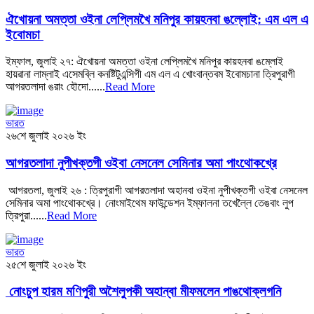
ঐখোয়না অমত্তা ওইনা লেপ্লিমখৈ মনিপুর কায়হনবা ঙল্লোই: এম এল এ
ইবোমচা
ইম্ফাল, জুলাই ২৭: ঐখোয়না অমত্তা ওইনা লেপ্লিমখৈ মনিপুর কায়হনবা ঙম্লোই
হায়ৱানা লাম্লাই এসেমব্লি কনষ্টিটুএন্সিগী এম এল এ খোংবান্তবম ইবোমচানা ত্রিপুরাগী
আগরতলাদা ঙরাং হৌদো......
Read More
ভারত
২৬শে জুলাই ২০২৬ ইং
আগরতলাদা নুপীখক্তগী ওইবা নেসনেল সেমিনার অমা পাংথোকখ্রে
আগরতলা, জুলাই ২৬ : ত্রিপুরাগী আগরতলাদা অহানবা ওইনা নুপীখক্তগী ওইবা নেসনেল
সেমিনার অমা পাংথোকখ্রে। নোংমাইথেম ফাউন্ডেশন ইম্ফালনা তখেল্লৈ তেঙবাং লুপ
ত্রিপুরা......
Read More
ভারত
২৫শে জুলাই ২০২৬ ইং
নোংচুপ হারম মণিপুরী অশৈলুপকী অহান্বা মীফমলেন পাঙথোক্লগনি