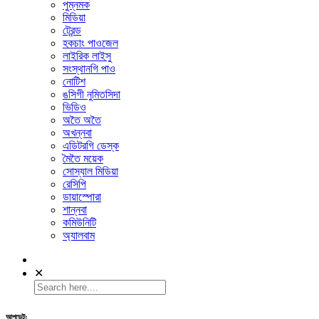
পুম্নমক
মিডিয়া
ট্রেন্ড
হকচাং পাওজেল
লাইরিক লাইসু
সংস্থানগি পাও
নোটিশ
ঙসিগী নুমিতসিদা
ভিডিও
অতৈ অতৈ
অখন্নবা
এডিটরগি ডেস্ক
মৈতৈ ময়েক
সোস্যাল মিডিয়া
রেসিপি
ডায়াস্পোরা
শান্নবা
কমিউনিটি
অ্যালবাম
✕
আপডেট: