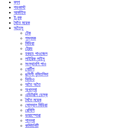
ব্লগ
পডকাস্ট
আর্কাইভ
ই-বুক
মৈতৈ ময়েক
অতৈসু
টেক
পুম্নমক
মিডিয়া
ট্রেন্ড
হকচাং পাওজেল
লাইরিক লাইসু
সংস্থানগি পাও
নোটিশ
ঙসিগী নুমিতসিদা
ভিডিও
অতৈ অতৈ
অখন্নবা
এডিটরগি ডেস্ক
মৈতৈ ময়েক
সোস্যাল মিডিয়া
রেসিপি
ডায়াস্পোরা
শান্নবা
কমিউনিটি