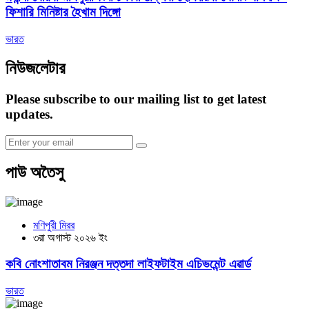
ফিশারি মিনিষ্টার হৈখাম দিঙ্গো
ভারত
নিউজলেটার
Please subscribe to our mailing list to get latest
updates.
পাউ অতৈসু
মণিপুরী মিরর
৩রা অগাস্ট ২০২৬ ইং
কবি নোংশাতাবম নিরঞ্জন দত্তদা লাইফটাইম এচিভমেন্ট এৱার্ড
ভারত