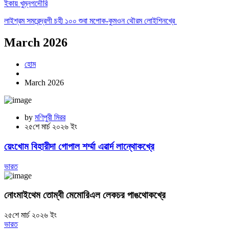
ইকায় খুম্নগদৌরি
লাইশ্রম সমরেন্দ্রগী চহী ১০০ শুবা মপোক-কুমওন থৌরম লোইশিনখ্রে
March 2026
হোম
March 2026
by
মণিপুরী মিরর
২৫শে মার্চ ২০২৬ ইং
য়েংখোম বিহারীদা গোপাল শর্ম্মা এৱার্দ লান্থোকখ্রে
ভারত
নোংমাইথেম তোম্বী মেমোরিএল লেকচর পাঙথোকখ্রে
২৫শে মার্চ ২০২৬ ইং
ভারত