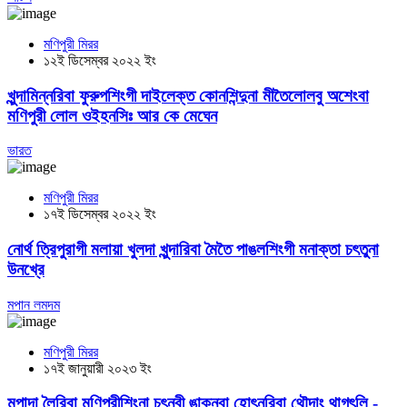
মণিপুরী মিরর
১২ই ডিসেম্বর ২০২২ ইং
খুন্দামিন্নরিবা ফুরুপশিংগী দাইলেক্ত কোনশিন্দুনা মীতৈলোলবু অশেংবা
মণিপুরী লোল ওইহনসিঃ আর কে মেঘেন
ভারত
মণিপুরী মিরর
১৭ই ডিসেম্বর ২০২২ ইং
নোর্থ ত্রিপুরাগী মলায়া খুলদা খুন্দারিবা মৈতৈ পাঙলশিংগী মনাক্তা চৎতুনা
উনখ্রে
মপান লমদম
মণিপুরী মিরর
১৭ই জানুয়ারী ২০২৩ ইং
মপান্দা লৈরিবা মণিপুরীশিংনা চৎনবী ঙাক্নবা হোৎনরিবা থৌদাং থাগৎলি -