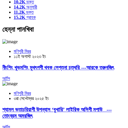
10.2K
ভক্ত
14.2K
অনুসারী
11.2K
ভক্ত
15.2K
গ্রাহক
হেন্না পানখিবা
মণিপুরী মিরর
১১ই অগাস্ট ২০২৩ ইং
নীংশিং খুভমশিং মুথৎপগী থবক লেপ্তনা চত্থরি ---আরকে তরুনজিৎ
আর্টস
মণিপুরী মিরর
৩রা সেপ্টেম্বর ২০২৫ ইং
শ্যামল ভতাচরিয়াগী উপন্যাস ‘বুখারি’ লাইরিক অসিগী মপাউ ---
তোংব্রম অমরজিৎ
আর্টস