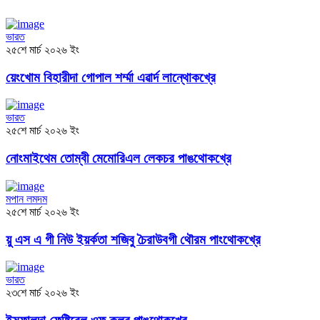
ভারত
২৫শে মার্চ ২০২৬ ইং
য়েংখোম বিহারীদা গোপাল শর্ম্মা এৱার্দ লান্থোকখ্রে
ভারত
২৫শে মার্চ ২০২৬ ইং
নোংমাইথেম তোম্বী মেমোরিএল লেকচর পাঙথোকখ্রে
মপান লমদম
২৫শে মার্চ ২০২৬ ইং
য়ু এস এ গী নিউ ইয়র্কতা শজিবু চৈরাউবগী থৌরম পাংথোকখ্রে
ভারত
২৩শে মার্চ ২০২৬ ইং