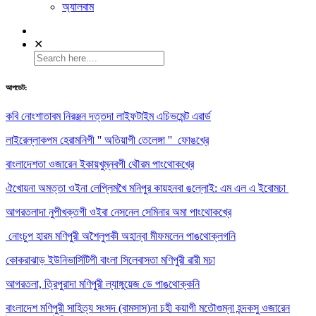
অ্যালবাম
✕
আপডেট:
কবি নোংশাতাবম নিরঞ্জন দত্তদা লাইফটাইম এচিভমেন্ট এৱার্ড
লাইরেল্লাকপম হেরামনিগী '' অতিয়াগী তেলেঙ্গা '' ফোঙখ্রে
বাংলাদেশতা ওজারেন ইকায়খুম্নবগী থৌরম পাংথোকখ্রে
ঐখোয়না অমত্তা ওইনা লেপ্লিমখৈ মনিপুর কায়হনবা ঙল্লোই: এম এল এ ইবোমচা
আগরতলাদা নুপীখক্তগী ওইবা নেসনেল সেমিনার অমা পাংথোকখ্রে
নোংচুপ হারম মণিপুরী অশৈলুপকী অহান্বা মীফমলেন পাঙথোক্লগনি
কোকরাঝাড় ইউনিভার্সিটিগী বাংলা সিলেবাসতা মণিপুরী ৱারী মচা
আগরতলা, ত্রিপুরাদা মণিপুরী ল্যাঙ্গুয়েজ ডে পাঙথোক্কনি
বাংলাদেশ মণিপুরী সাহিত্য সংসদ (বামসাস)না চহী কয়াগী মতৌগুম্না হন্দকসু ওজারেন