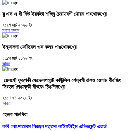
য়ু এস এ গী নিউ ইয়র্কতা শজিবু চৈরাউবগী থৌরম পাংথোকখ্রে
২৫শে মার্চ ২০২৬ ইং
মপান লমদম
ইম্ফালদা ফেষ্টিবেল ওফ কলর পাঙথোকখ্রে
২৩শে মার্চ ২০২৬ ইং
ভারত
য়েলহৌ ফুরূপকী ডেভেলপমেন্ট কাউন্সিল শেম্বগী ৱাফম য়েলাম বীরজিৎ
সিংহনা লৈঙাক্কী মীৎয়েং চিঙশিনখ্রে
২১শে মার্চ ২০২৬ ইং
ভারত
হেন্না পানখিবা
কবি নোংশাতাবম নিরঞ্জন দত্তদা লাইফটাইম এচিভমেন্ট এৱার্ড