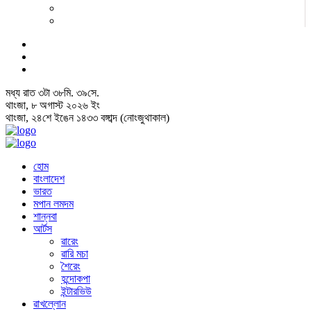
মধ্য রাত
৩
টা
৩৮
মি.
৪০
সে.
থাংজা, ৮ অগাস্ট ২০২৬ ইং
থাংজা, ২৪শে ইঙেন ১৪৩৩ বঙ্গাব্দ (নোংজুথাকাল)
হোম
বাংলাদেশ
ভারত
মপান লমদম
শান্নবা
আর্টস
ৱারেং
ৱারি মচা
শৈরেং
হন্দোকপা
ইন্টারভিউ
ৱাখল্লোন