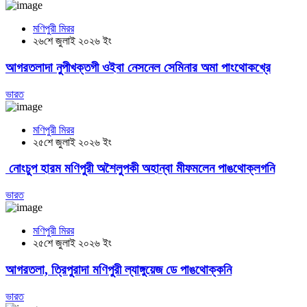
মণিপুরী মিরর
২৬শে জুলাই ২০২৬ ইং
আগরতলাদা নুপীখক্তগী ওইবা নেসনেল সেমিনার অমা পাংথোকখ্রে
ভারত
মণিপুরী মিরর
২৫শে জুলাই ২০২৬ ইং
নোংচুপ হারম মণিপুরী অশৈলুপকী অহান্বা মীফমলেন পাঙথোক্লগনি
ভারত
মণিপুরী মিরর
২৫শে জুলাই ২০২৬ ইং
আগরতলা, ত্রিপুরাদা মণিপুরী ল্যাঙ্গুয়েজ ডে পাঙথোক্কনি
ভারত