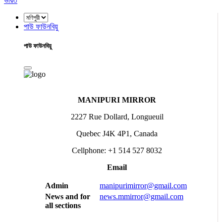
ভারত
পাউ ফাউনবিয়ু
পাউ ফাউনবিয়ু
MANIPURI MIRROR
2227 Rue Dollard, Longueuil
Quebec J4K 4P1, Canada
Cellphone: +1 514 527 8032
Email
Admin
manipurimirror@gmail.com
News and for
news.mmirror@gmail.com
all sections