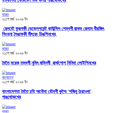
ইম্ফালদা ফেষ্টিবেল ওফ কলর পাঙথোকখ্রে
ভারত
২১শে মার্চ ২০২৬ ইং
য়েলহৌ ফুরূপকী ডেভেলপমেন্ট কাউন্সিল শেম্বগী ৱাফম য়েলাম বীরজিৎ
সিংহনা লৈঙাক্কী মীৎয়েং চিঙশিনখ্রে
ভারত
২১শে মার্চ ২০২৬ ইং
মৈতৈ ময়েক তম্বগী নুমিৎ হুম্নিগী ৱার্কশোপ নিনিদা লোইশিনখ্রে
বাংলাদেশ
২১শে মার্চ ২০২৬ ইং
বাংলাদেশতা মৈতৈ চহি অনৌবা হৌবগী কুম্মৈ 'শজিবু চৈরাওবা'
পাঙথোকখ্রে
ভারত