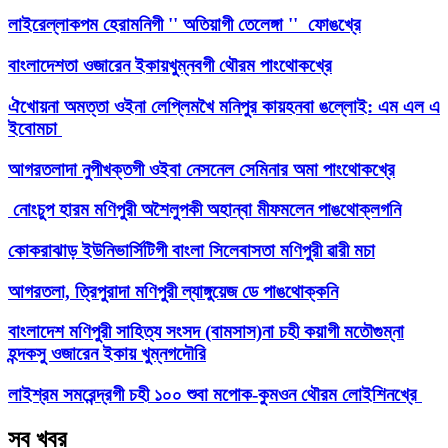
লাইরেল্লাকপম হেরামনিগী '' অতিয়াগী তেলেঙ্গা '' ফোঙখ্রে
বাংলাদেশতা ওজারেন ইকায়খুম্নবগী থৌরম পাংথোকখ্রে
ঐখোয়না অমত্তা ওইনা লেপ্লিমখৈ মনিপুর কায়হনবা ঙল্লোই: এম এল এ
ইবোমচা
আগরতলাদা নুপীখক্তগী ওইবা নেসনেল সেমিনার অমা পাংথোকখ্রে
নোংচুপ হারম মণিপুরী অশৈলুপকী অহান্বা মীফমলেন পাঙথোক্লগনি
কোকরাঝাড় ইউনিভার্সিটিগী বাংলা সিলেবাসতা মণিপুরী ৱারী মচা
আগরতলা, ত্রিপুরাদা মণিপুরী ল্যাঙ্গুয়েজ ডে পাঙথোক্কনি
বাংলাদেশ মণিপুরী সাহিত্য সংসদ (বামসাস)না চহী কয়াগী মতৌগুম্না
হন্দকসু ওজারেন ইকায় খুম্নগদৌরি
লাইশ্রম সমরেন্দ্রগী চহী ১০০ শুবা মপোক-কুমওন থৌরম লোইশিনখ্রে
সব খবর