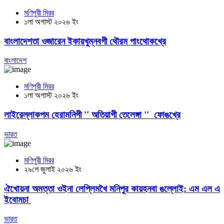
মণিপুরী মিরর
১লা অগাস্ট ২০২৬ ইং
বাংলাদেশতা ওজারেন ইকায়খুম্নবগী থৌরম পাংথোকখ্রে
বাংলাদেশ
মণিপুরী মিরর
১লা অগাস্ট ২০২৬ ইং
লাইরেল্লাকপম হেরামনিগী '' অতিয়াগী তেলেঙ্গা '' ফোঙখ্রে
ভারত
মণিপুরী মিরর
২৯শে জুলাই ২০২৬ ইং
ঐখোয়না অমত্তা ওইনা লেপ্লিমখৈ মনিপুর কায়হনবা ঙল্লোই: এম এল এ
ইবোমচা
ভারত