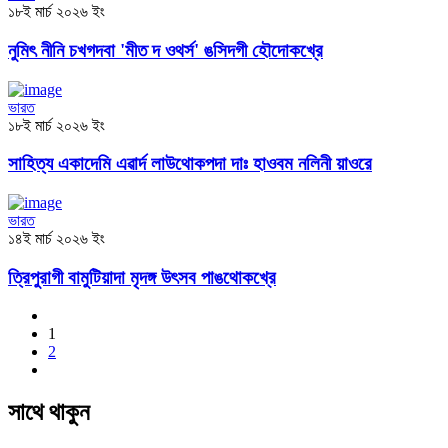
১৮ই মার্চ ২০২৬ ইং
নুমিৎ নীনি চখগদবা 'মীত দ ওথর্স' ঙসিদগী হৌদোকখ্রে
ভারত
১৮ই মার্চ ২০২৬ ইং
সাহিত্য একাদেমি এৱার্দ লাউথোকপদা দাঃ হাওবম নলিনী য়াওরে
ভারত
১৪ই মার্চ ২০২৬ ইং
ত্রিপুরাগী বামুটিয়াদা মৃদঙ্গ উৎসব পাঙথোকখ্রে
1
2
সাথে থাকুন