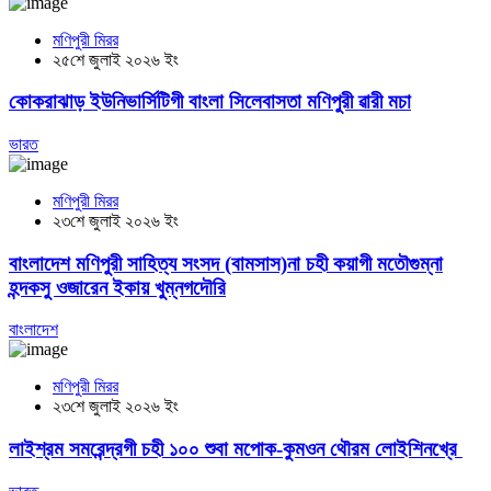
মণিপুরী মিরর
২৫শে জুলাই ২০২৬ ইং
কোকরাঝাড় ইউনিভার্সিটিগী বাংলা সিলেবাসতা মণিপুরী ৱারী মচা
ভারত
মণিপুরী মিরর
২৩শে জুলাই ২০২৬ ইং
বাংলাদেশ মণিপুরী সাহিত্য সংসদ (বামসাস)না চহী কয়াগী মতৌগুম্না
হন্দকসু ওজারেন ইকায় খুম্নগদৌরি
বাংলাদেশ
মণিপুরী মিরর
২৩শে জুলাই ২০২৬ ইং
লাইশ্রম সমরেন্দ্রগী চহী ১০০ শুবা মপোক-কুমওন থৌরম লোইশিনখ্রে