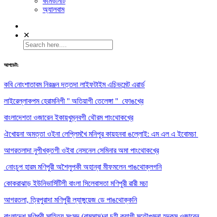
কমিউনিটি
অ্যালবাম
✕
আপডেট:
কবি নোংশাতাবম নিরঞ্জন দত্তদা লাইফটাইম এচিভমেন্ট এৱার্ড
লাইরেল্লাকপম হেরামনিগী '' অতিয়াগী তেলেঙ্গা '' ফোঙখ্রে
বাংলাদেশতা ওজারেন ইকায়খুম্নবগী থৌরম পাংথোকখ্রে
ঐখোয়না অমত্তা ওইনা লেপ্লিমখৈ মনিপুর কায়হনবা ঙল্লোই: এম এল এ ইবোমচা
আগরতলাদা নুপীখক্তগী ওইবা নেসনেল সেমিনার অমা পাংথোকখ্রে
নোংচুপ হারম মণিপুরী অশৈলুপকী অহান্বা মীফমলেন পাঙথোক্লগনি
কোকরাঝাড় ইউনিভার্সিটিগী বাংলা সিলেবাসতা মণিপুরী ৱারী মচা
আগরতলা, ত্রিপুরাদা মণিপুরী ল্যাঙ্গুয়েজ ডে পাঙথোক্কনি
বাংলাদেশ মণিপুরী সাহিত্য সংসদ (বামসাস)না চহী কয়াগী মতৌগুম্না হন্দকসু ওজারেন