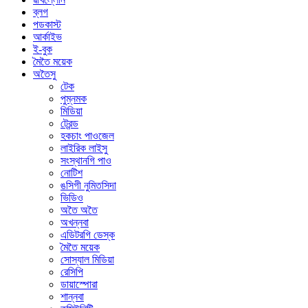
ব্লগ
পডকাস্ট
আর্কাইভ
ই-বুক
মৈতৈ ময়েক
অতৈসু
টেক
পুম্নমক
মিডিয়া
ট্রেন্ড
হকচাং পাওজেল
লাইরিক লাইসু
সংস্থানগি পাও
নোটিশ
ঙসিগী নুমিতসিদা
ভিডিও
অতৈ অতৈ
অখন্নবা
এডিটরগি ডেস্ক
মৈতৈ ময়েক
সোস্যাল মিডিয়া
রেসিপি
ডায়াস্পোরা
শান্নবা