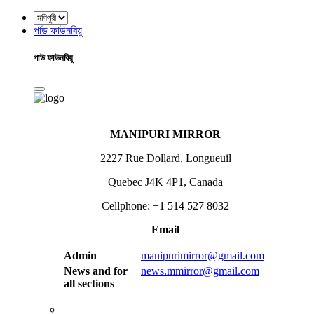
পাউ ফাউনবিয়ু
পাউ ফাউনবিয়ু
MANIPURI MIRROR
2227 Rue Dollard, Longueuil
Quebec J4K 4P1, Canada
Cellphone: +1 514 527 8032
Email
Admin
manipurimirror@gmail.com
News and for
news.mmirror@gmail.com
all sections