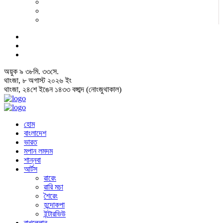
অয়ুক
৯
৩৮
মি.
৩৩
সে.
থাংজা, ৮ অগাস্ট ২০২৬ ইং
থাংজা, ২৪শে ইঙেন ১৪৩৩ বঙ্গাব্দ (নোংজুথাকাল)
হোম
বাংলাদেশ
ভারত
মপান লমদম
শান্নবা
আর্টস
ৱারেং
ৱারি মচা
শৈরেং
হন্দোকপা
ইন্টারভিউ
ৱাখল্লোন