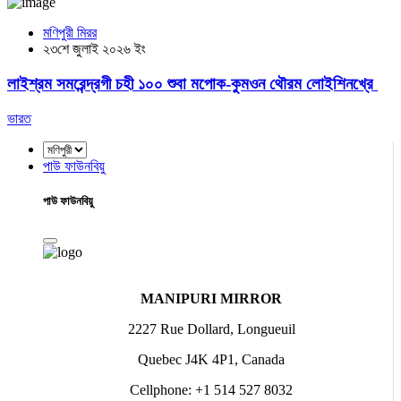
মণিপুরী মিরর
২৩শে জুলাই ২০২৬ ইং
লাইশ্রম সমরেন্দ্রগী চহী ১০০ শুবা মপোক-কুমওন থৌরম লোইশিনখ্রে
ভারত
পাউ ফাউনবিয়ু
পাউ ফাউনবিয়ু
MANIPURI MIRROR
2227 Rue Dollard, Longueuil
Quebec J4K 4P1, Canada
Cellphone: +1 514 527 8032