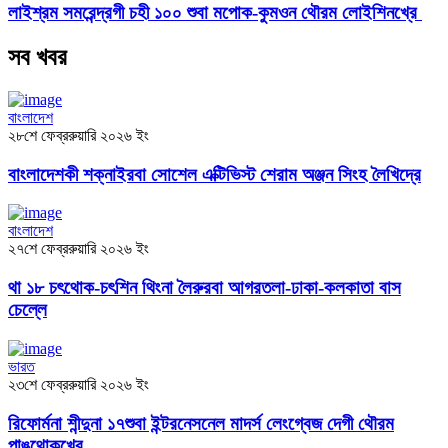
লাইশ্রম সমরেন্দ্রগী চহী ১০০ শুবা মপোক-কুমওন থৌরম লোইশিনখ্রে
সব খবর
বাংলাদেশ
২৮শে ফেব্ররুয়ারি ২০২৬ ইং
বাংলাদেশকী শক্নাইরবা সোশেল এক্টিভিস্ট শেরাম অঞ্জন সিংহ লৈখিদ্রে
বাংলাদেশ
২৭শে ফেব্ররুয়ারি ২০২৬ ইং
থা ১৮ চৎথোক-চৎশিন থিংনা লৈরুরবা আগরতলা-ঢাকা-কলকাতা বাস
চেল্লে
ভারত
২৩শে ফেব্ররুয়ারি ২০২৬ ইং
রিফোর্মনা শীন্দুনা ১৭শুবা ইন্টরনেসনেল মাদর্স লেংগ্বেজ দেগী থৌরম
পাঙথোকখ্রে