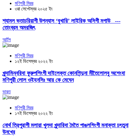
মণিপুরী মিরর
৩রা সেপ্টেম্বর ২০২৫ ইং
শ্যামল ভতাচরিয়াগী উপন্যাস ‘বুখারি’ লাইরিক অসিগী মপাউ ---
তোংব্রম অমরজিৎ
আর্টস
মণিপুরী মিরর
১২ই ডিসেম্বর ২০২২ ইং
খুন্দামিন্নরিবা ফুরুপশিংগী দাইলেক্ত কোনশিন্দুনা মীতৈলোলবু অশেংবা
মণিপুরী লোল ওইহনসিঃ আর কে মেঘেন
ভারত
মণিপুরী মিরর
১৭ই ডিসেম্বর ২০২২ ইং
নোর্থ ত্রিপুরাগী মলায়া খুলদা খুন্দারিবা মৈতৈ পাঙলশিংগী মনাক্তা চৎতুনা
উনখ্রে