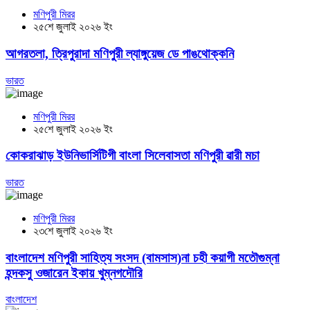
মণিপুরী মিরর
২৫শে জুলাই ২০২৬ ইং
আগরতলা, ত্রিপুরাদা মণিপুরী ল্যাঙ্গুয়েজ ডে পাঙথোক্কনি
ভারত
মণিপুরী মিরর
২৫শে জুলাই ২০২৬ ইং
কোকরাঝাড় ইউনিভার্সিটিগী বাংলা সিলেবাসতা মণিপুরী ৱারী মচা
ভারত
মণিপুরী মিরর
২৩শে জুলাই ২০২৬ ইং
বাংলাদেশ মণিপুরী সাহিত্য সংসদ (বামসাস)না চহী কয়াগী মতৌগুম্না
হন্দকসু ওজারেন ইকায় খুম্নগদৌরি
বাংলাদেশ