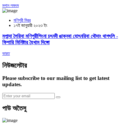
মপান লমদম
মণিপুরী মিরর
১৭ই জানুয়ারী ২০২৩ ইং
মপান্দা লৈরিবা মণিপুরীশিংনা চৎনবী ঙাক্নবা হোৎনরিবা থৌদাং থাগৎলি -
ফিশারি মিনিষ্টার হৈখাম দিঙ্গো
ভারত
নিউজলেটার
Please subscribe to our mailing list to get latest
updates.
পাউ অতৈসু