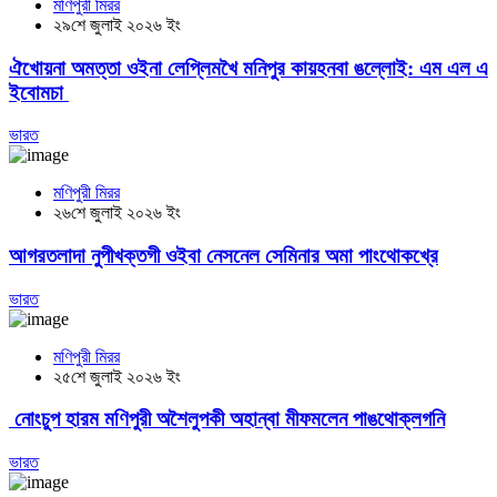
মণিপুরী মিরর
২৯শে জুলাই ২০২৬ ইং
ঐখোয়না অমত্তা ওইনা লেপ্লিমখৈ মনিপুর কায়হনবা ঙল্লোই: এম এল এ
ইবোমচা
ভারত
মণিপুরী মিরর
২৬শে জুলাই ২০২৬ ইং
আগরতলাদা নুপীখক্তগী ওইবা নেসনেল সেমিনার অমা পাংথোকখ্রে
ভারত
মণিপুরী মিরর
২৫শে জুলাই ২০২৬ ইং
নোংচুপ হারম মণিপুরী অশৈলুপকী অহান্বা মীফমলেন পাঙথোক্লগনি
ভারত