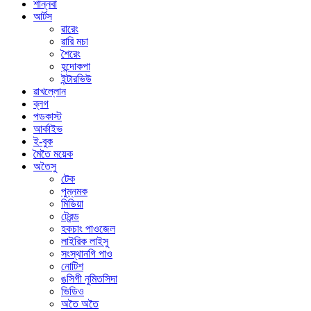
শান্নবা
আর্টস
ৱারেং
ৱারি মচা
শৈরেং
হন্দোকপা
ইন্টারভিউ
ৱাখল্লোন
ব্লগ
পডকাস্ট
আর্কাইভ
ই-বুক
মৈতৈ ময়েক
অতৈসু
টেক
পুম্নমক
মিডিয়া
ট্রেন্ড
হকচাং পাওজেল
লাইরিক লাইসু
সংস্থানগি পাও
নোটিশ
ঙসিগী নুমিতসিদা
ভিডিও
অতৈ অতৈ