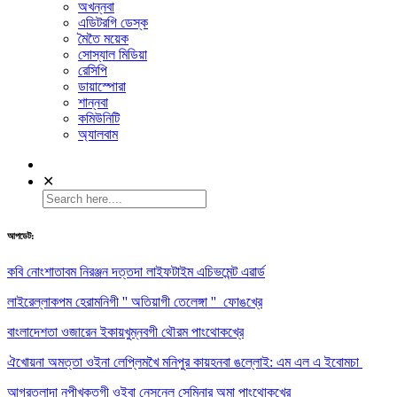
অখন্নবা
এডিটরগি ডেস্ক
মৈতৈ ময়েক
সোস্যাল মিডিয়া
রেসিপি
ডায়াস্পোরা
শান্নবা
কমিউনিটি
অ্যালবাম
✕
আপডেট:
কবি নোংশাতাবম নিরঞ্জন দত্তদা লাইফটাইম এচিভমেন্ট এৱার্ড
লাইরেল্লাকপম হেরামনিগী '' অতিয়াগী তেলেঙ্গা '' ফোঙখ্রে
বাংলাদেশতা ওজারেন ইকায়খুম্নবগী থৌরম পাংথোকখ্রে
ঐখোয়না অমত্তা ওইনা লেপ্লিমখৈ মনিপুর কায়হনবা ঙল্লোই: এম এল এ ইবোমচা
আগরতলাদা নুপীখক্তগী ওইবা নেসনেল সেমিনার অমা পাংথোকখ্রে