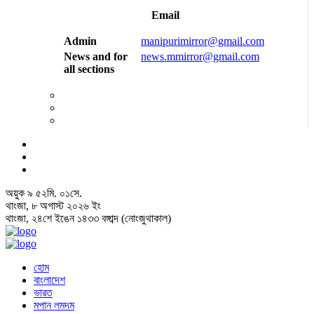
Email
Admin
manipurimirror@gmail.com
News and for
news.mmirror@gmail.com
all sections
অয়ুক
৯
৫২
মি.
০১
সে.
থাংজা, ৮ অগাস্ট ২০২৬ ইং
থাংজা, ২৪শে ইঙেন ১৪৩৩ বঙ্গাব্দ (নোংজুথাকাল)
হোম
বাংলাদেশ
ভারত
মপান লমদম