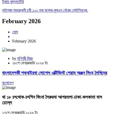
ইকায় খুম্নগদৌরি
লাইশ্রম সমরেন্দ্রগী চহী ১০০ শুবা মপোক-কুমওন থৌরম লোইশিনখ্রে
February 2026
হোম
February 2026
by
মণিপুরী মিরর
২৮শে ফেব্ররুয়ারি ২০২৬ ইং
বাংলাদেশকী শক্নাইরবা সোশেল এক্টিভিস্ট শেরাম অঞ্জন সিংহ লৈখিদ্রে
বাংলাদেশ
থা ১৮ চৎথোক-চৎশিন থিংনা লৈরুরবা আগরতলা-ঢাকা-কলকাতা বাস
চেল্লে
২৭শে ফেব্ররুয়ারি ২০২৬ ইং