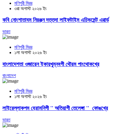
মণিপুরী মিরর
৩রা অগাস্ট ২০২৬ ইং
কবি নোংশাতাবম নিরঞ্জন দত্তদা লাইফটাইম এচিভমেন্ট এৱার্ড
ভারত
মণিপুরী মিরর
১লা অগাস্ট ২০২৬ ইং
বাংলাদেশতা ওজারেন ইকায়খুম্নবগী থৌরম পাংথোকখ্রে
বাংলাদেশ
মণিপুরী মিরর
১লা অগাস্ট ২০২৬ ইং
লাইরেল্লাকপম হেরামনিগী '' অতিয়াগী তেলেঙ্গা '' ফোঙখ্রে
ভারত