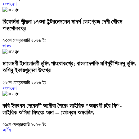
বাংলাদেশ
রিফোর্মনা শীন্দুনা ১৭শুবা ইন্টরনেসনেল মাদর্স লেংগ্বেজ দেগী থৌরম
পাঙথোকখ্রে
২৩শে ফেব্ররুয়ারি ২০২৬ ইং
ভারত
মালেমগী ইমালোনগী নুমিৎ পাংথোকখ্রে; বাংলাদেশকি মণিপুরীশিংনসু নুমিৎ
অসিবু ইকায়খুম্নবা উৎখ্রে
২২শে ফেব্ররুয়ারি ২০২৬ ইং
বাংলাদেশ
কবি ইরুংবম দেবেনগী অনৌবা শৈরেং লাইরিক “অৱাবগী চরৈ ফি”-
লাইরিক অসিদা মিৎয়েং অমা -- তোংব্রম অমরজিৎ
২১শে ফেব্ররুয়ারি ২০২৬ ইং
আর্টস