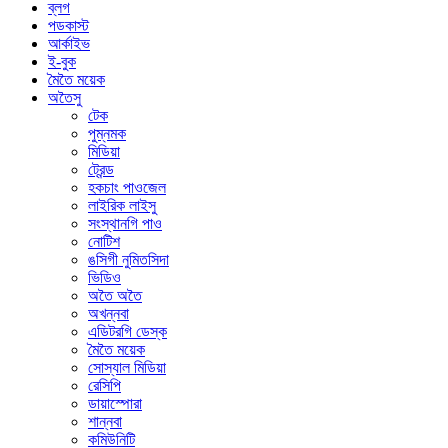
ব্লগ
পডকাস্ট
আর্কাইভ
ই-বুক
মৈতৈ ময়েক
অতৈসু
টেক
পুম্নমক
মিডিয়া
ট্রেন্ড
হকচাং পাওজেল
লাইরিক লাইসু
সংস্থানগি পাও
নোটিশ
ঙসিগী নুমিতসিদা
ভিডিও
অতৈ অতৈ
অখন্নবা
এডিটরগি ডেস্ক
মৈতৈ ময়েক
সোস্যাল মিডিয়া
রেসিপি
ডায়াস্পোরা
শান্নবা
কমিউনিটি