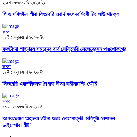
২১শে ফেব্ররুয়ারি ২০২৬ ইং
পি এ দব্লিউনা পীবা লিতরেরি এৱার্দ ফংগদবশিংগী মিং লাউথোক্লে
ভারত
১৮ই ফেব্ররুয়ারি ২০২৬ ইং
ককচীংদা লাইশ্রম সমরেন্দ্র বার্থ সেন্তিনরি সেলেব্রেসন পাঙথোকখ্রে
ভারত
১৪ই ফেব্ররুয়ারি ২০২৬ ইং
লিতরেরি এৱার্দকীদমক লৈপাক নীংবা ৱারীমচাশিং কৌরি
ভারত
১৪ই ফেব্ররুয়ারি ২০২৬ ইং
আগরতলাদা অহানবা ওইনা অৱাং নোংপোক্কী 'মণিপুরী নেশনেল
ডাইস্পোরা মীট'