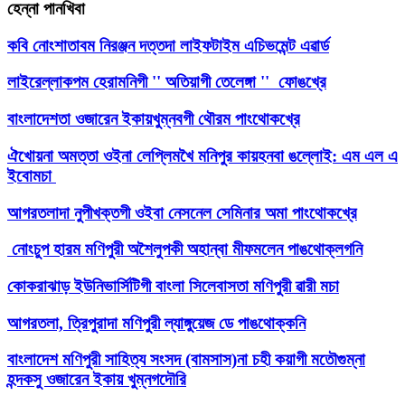
হেন্না পানখিবা
কবি নোংশাতাবম নিরঞ্জন দত্তদা লাইফটাইম এচিভমেন্ট এৱার্ড
লাইরেল্লাকপম হেরামনিগী '' অতিয়াগী তেলেঙ্গা '' ফোঙখ্রে
বাংলাদেশতা ওজারেন ইকায়খুম্নবগী থৌরম পাংথোকখ্রে
ঐখোয়না অমত্তা ওইনা লেপ্লিমখৈ মনিপুর কায়হনবা ঙল্লোই: এম এল এ
ইবোমচা
আগরতলাদা নুপীখক্তগী ওইবা নেসনেল সেমিনার অমা পাংথোকখ্রে
নোংচুপ হারম মণিপুরী অশৈলুপকী অহান্বা মীফমলেন পাঙথোক্লগনি
কোকরাঝাড় ইউনিভার্সিটিগী বাংলা সিলেবাসতা মণিপুরী ৱারী মচা
আগরতলা, ত্রিপুরাদা মণিপুরী ল্যাঙ্গুয়েজ ডে পাঙথোক্কনি
বাংলাদেশ মণিপুরী সাহিত্য সংসদ (বামসাস)না চহী কয়াগী মতৌগুম্না
হন্দকসু ওজারেন ইকায় খুম্নগদৌরি