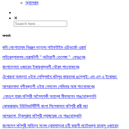
অ্যালবাম
✕
আপডেট:
কবি নোংশাতাবম নিরঞ্জন দত্তদা লাইফটাইম এচিভমেন্ট এৱার্ড
লাইরেল্লাকপম হেরামনিগী '' অতিয়াগী তেলেঙ্গা '' ফোঙখ্রে
বাংলাদেশতা ওজারেন ইকায়খুম্নবগী থৌরম পাংথোকখ্রে
ঐখোয়না অমত্তা ওইনা লেপ্লিমখৈ মনিপুর কায়হনবা ঙল্লোই: এম এল এ ইবোমচা
আগরতলাদা নুপীখক্তগী ওইবা নেসনেল সেমিনার অমা পাংথোকখ্রে
নোংচুপ হারম মণিপুরী অশৈলুপকী অহান্বা মীফমলেন পাঙথোক্লগনি
কোকরাঝাড় ইউনিভার্সিটিগী বাংলা সিলেবাসতা মণিপুরী ৱারী মচা
আগরতলা, ত্রিপুরাদা মণিপুরী ল্যাঙ্গুয়েজ ডে পাঙথোক্কনি
বাংলাদেশ মণিপুরী সাহিত্য সংসদ (বামসাস)না চহী কয়াগী মতৌগুম্না হন্দকসু ওজারেন