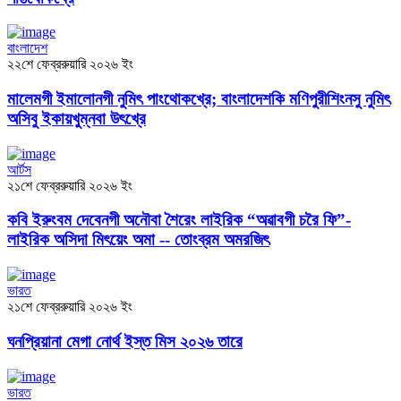
বাংলাদেশ
২২শে ফেব্ররুয়ারি ২০২৬ ইং
মালেমগী ইমালোনগী নুমিৎ পাংথোকখ্রে; বাংলাদেশকি মণিপুরীশিংনসু নুমিৎ
অসিবু ইকায়খুম্নবা উৎখ্রে
আর্টস
২১শে ফেব্ররুয়ারি ২০২৬ ইং
কবি ইরুংবম দেবেনগী অনৌবা শৈরেং লাইরিক “অৱাবগী চরৈ ফি”-
লাইরিক অসিদা মিৎয়েং অমা -- তোংব্রম অমরজিৎ
ভারত
২১শে ফেব্ররুয়ারি ২০২৬ ইং
ঘনপ্রিয়ানা মেগা নোর্থ ইস্ত মিস ২০২৬ তারে
ভারত