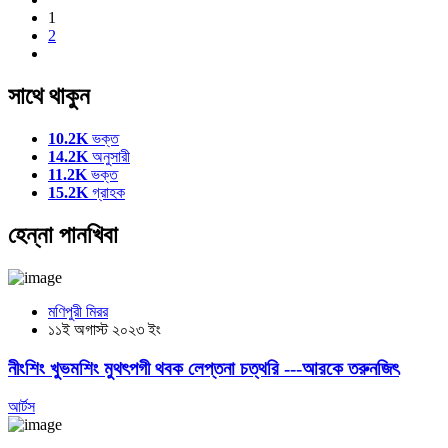
1
2
সাথে থাকুন
10.2K
ভক্ত
14.2K
অনুসারী
11.2K
ভক্ত
15.2K
গ্রাহক
হেন্না পানখিবা
মণিপুরী মিরর
১১ই অগাস্ট ২০২৩ ইং
নীংশিং খুভমশিং মুথৎপগী থবক লেপ্তনা চত্থরি ---আরকে তরুনজিৎ
আর্টস