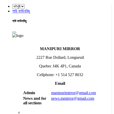
পাউ ফাউনবিয়ু
পাউ ফাউনবিয়ু
MANIPURI MIRROR
2227 Rue Dollard, Longueuil
Quebec J4K 4P1, Canada
Cellphone: +1 514 527 8032
Email
Admin
manipurimirror@gmail.com
News and for
news.mmirror@gmail.com
all sections