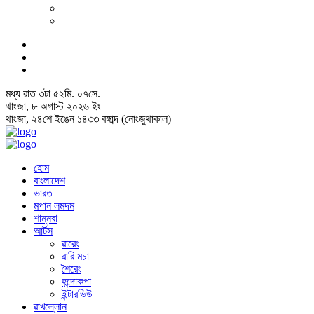
মধ্য রাত
৩
টা
৫২
মি.
০৮
সে.
থাংজা, ৮ অগাস্ট ২০২৬ ইং
থাংজা, ২৪শে ইঙেন ১৪৩৩ বঙ্গাব্দ (নোংজুথাকাল)
হোম
বাংলাদেশ
ভারত
মপান লমদম
শান্নবা
আর্টস
ৱারেং
ৱারি মচা
শৈরেং
হন্দোকপা
ইন্টারভিউ
ৱাখল্লোন