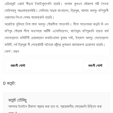
এচিভমেন্ট এৱার্ড পীদুনা ইকাইখুম্নগনি হায়রি। মপোক কুমওন থৌরমগা মরী লৈননা
সেমিনারসু পাঙথোক্কদৌরি। সেমিনার অদুদা বাংলাদেশ, ত্রিপুরা, আসাম অমসুং মণিপুরগী
স্কোলার শিংনা পেপার পাথোক্কনি হায়রি।
অরোইবা নুমিৎতা নিপা পালা অমসুং গৌরলীলা শান্নগনি। লীলা শান্নগদবা অদুদি দি ওল
মণিপুর গৌড়াঙ্গ লীলা ষনশেম্বা আর্টিষ্ট এসোসিয়েশন, থাংমৈবন্দ মণিপুরননি হায়না বার্থ
সেলেব্রেশন কমিটিগী চেয়ারম্যান ককচিংতাবম কুমার শর্মা, ইম্ফাল অমসুং সেলেব্রেশন
কমিটি, নর্থ ত্রিপুরা গী সেক্রেটারী অহৈবম রবীন্দ্র কুমারনা থাদোরকপা চেরোলদা হায়রি।
সোর্স : মরূপ
মমাংগী পোস্ট
মথংগী পোস্ট
0 কমেন্ট:
কমেন্ট তৌবিয়ু
আপনার ইমেইল ঠিকানা প্রচার করা হবে না.
প্রয়োজনীয় ক্ষেত্রগুলি চিহ্নিত করা