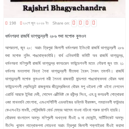
198
২০শে জুন ২০২৬ ইং
Share on:
ধর্মনগরদা রাজর্ষি ভাগ্যচন্দ্রগী ২৮৬ শুবা মপোক কুমওন
আগরতলা, জুন ২০: অৱাং ত্রিপুরা জিলাগী ধর্মনগরদা ইনিংথৌ রাজর্ষি ভাগ্যচন্দ্রগী ২৮৬
শুবা মপোক নুমিৎ পাঙথোক্কদৌরি। বার্থ এনিভর্সারী কমিটি অব রাজর্ষি ভাগ্যচন্দ্র,
ধর্মনগরনা মণিপুরগী রাজর্ষি ভাগ্যচন্দ্র কালচরেল ফাউন্ডেশনগী মতেং লৌরগা জুন তাং ২১
ধর্মনগর মনতলাদা খিন্না লৈবা ভাগ্যচন্দ্রগী মীতমদা হৈকৎ লৈকৎ তমগনি। রাজর্ষি
ভাগ্যচন্দ্রগী মপোক কুমওনগা মরী লৈননা রাজবাড়ী মান্ডপতা পাঙথোক্কদবা থৌরম অমা
ফাউন্ডেশনগী প্রেসিডেন্ট রাজকুমার জীতেন্দ্রজিৎনা থৌরম মপু ওইরগা গেষ্ট ওইনা নেশনেল
এৱার্ডি আরকে ইন্দিরা দেবী, সোসেল এক্টিভিষ্ট কে রবীন্দ্র সিংহ, এম.য়ু কলচরগী পোত্থারবা
ওজা মাখনমনি মোংশাবা, এমএসপিটিগী এডভাইজর ডব্লিউ বীরমঙ্গল, লময়ানবগী ফাউন্ডার
কেএসএইচ মাধবী, গোবিন্দজিউ বোর্ড মেম্বর আসেম নাওবা নচিংবা শরুক য়াগনি হায়রি।
থৌরমদা বাংলাদেশ অমসুং মণিপুরগী অখন্নবা মীওই ৬ দা মেমেন্টো, সার্টিফিকেট অমসুং
নীংশিং খুদোল লান্থোকপগা লোয়ননা অৱাং ত্রিপুরা জিলাগী শক্লাইরবা মীওই কয়াদা