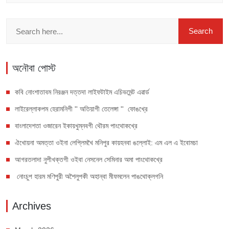
অনৌবা পোস্ট
কবি নোংশাতাবম নিরঞ্জন দত্তদা লাইফটাইম এচিভমেন্ট এৱার্ড
লাইরেল্লাকপম হেরামনিগী '' অতিয়াগী তেলেঙ্গা '' ফোঙখ্রে
বাংলাদেশতা ওজারেন ইকায়খুম্নবগী থৌরম পাংথোকখ্রে
ঐখোয়না অমত্তা ওইনা লেপ্লিমখৈ মনিপুর কায়হনবা ঙল্লোই: এম এল এ ইবোমচা
আগরতলাদা নুপীখক্তগী ওইবা নেসনেল সেমিনার অমা পাংথোকখ্রে
নোংচুপ হারম মণিপুরী অশৈলুপকী অহান্বা মীফমলেন পাঙথোক্লগনি
Archives