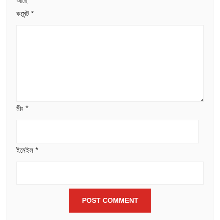
আছে
*
কমেন্ট
*
মীং
*
ইমেইল
*