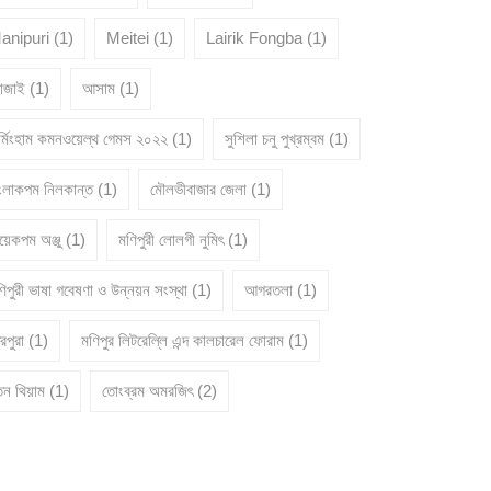
anipuri
(1)
Meitei
(1)
Lairik Fongba
(1)
োজাই
(1)
আসাম
(1)
ার্মিংহাম কমনওয়েল্থ গেমস ২০২২
(1)
সুশিলা চনু পুখ্রম্বম
(1)
ংলাকপম নিলকান্ত
(1)
মৌলভীবাজার জেলা
(1)
য়েকপম অঞ্জু
(1)
মণিপুরী লোলগী নুমিৎ
(1)
িপুরী ভাষা গবেষণা ও উন্নয়ন সংস্থা
(1)
আগরতলা
(1)
রিপুরা
(1)
মণিপুর লিটরেল্লি এন্দ কালচারেল ফোরাম
(1)
তন থিয়াম
(1)
তোংব্রম অমরজিৎ
(2)