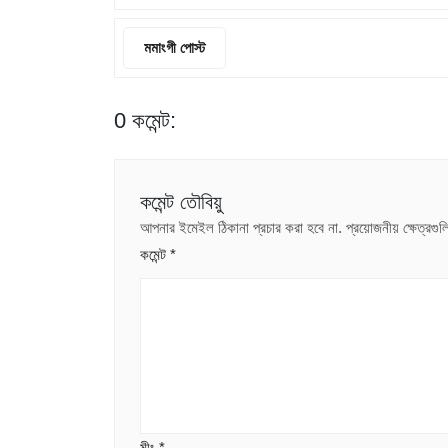
মমাংগী পোস্ট
0 কমেন্ট:
কমেন্ট তৌবিয়ু
আপনার ইমেইল ঠিকানা প্রচার করা হবে না.
প্রয়োজনীয় ক্ষেত্রগ
কমেন্ট
*
মীং
*