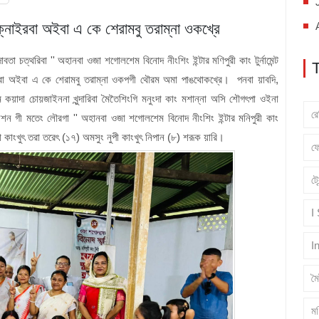
্নাইরবা অইবা এ কে শেরামবু তরাম্না ওকখ্রে
তা চত্থরিবা '' অহানবা ওজা শগোলশেম বিনোদ নীংশিং ইন্টার মণিপুরী কাং টুর্নামেন্ট
বা অইবা এ কে শেরামবু তরাম্না ওকপগী থৌরম অমা পাঙথোকখ্রে। পনবা য়াবদি,
ম কয়াদা চোয়জাইননা খুন্দারিবা মৈতৈশিংগি মনুংদা কাং মশান্না অসি শৌগৎপা ওইনা
র
য়েশন গী মতেং লৌরগা '' অহানবা ওজা শগোলশেম বিনোদ নীংশিং ইন্টার মনিপুরী কাং
সিদা কাংখুৎ তরা তরেৎ (১৭) অমসুং নুপী কাংখুৎ নিপান (৮) শরূক য়ারি।
ফ
ট্
I
I
ম
মণ