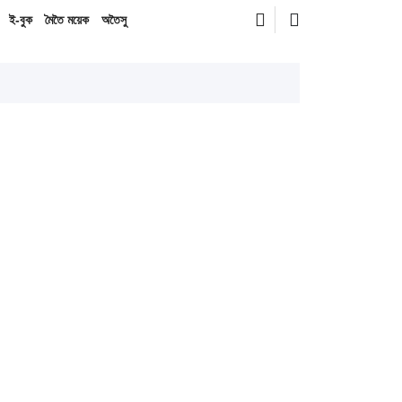
ই-বুক
মৈতৈ ময়েক
অতৈসু