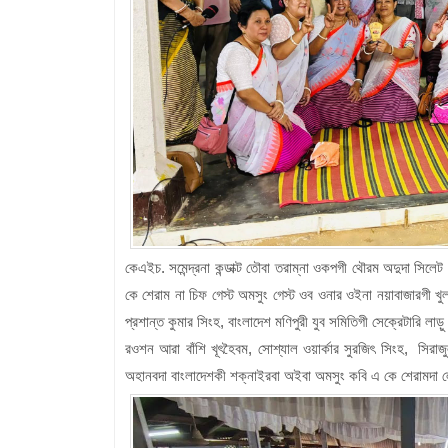
কেএইচ. সমেন্দ্রনা কন্ডাক্ট তৌবা তরাম্না ওকপগী থৌরম অদুদা সিলেট
কে শেরাম না চিফ গেস্ট অমসুং গেস্ট ওব ওনার ওইনা নয়াবাজারগী খু
প্রশান্ত কুমার সিংহ, বাংলাদেশ মণিপুরী যুব সমিতিগী সেক্রেটারি লা
রওশন আরা বাঁশি খূৎহৈবম, সোশ্যাল ওয়ার্কার সুরজিৎ সিংহ, সি
অহানবদা বাংলাদেশকী শক্নাইরবা অইবা অমসুং কবি এ কে শেরামদা লে