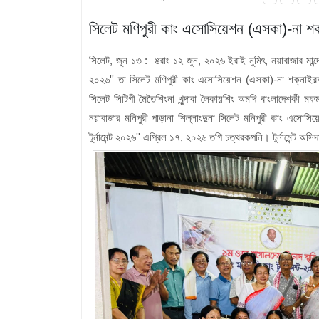
সিলেট মণিপুরী কাং এসোসিয়েশন (এসকা)-না শক
সিলেট, জুন ১৩ : ঙরাং ১২ জুন, ২০২৬ ইরাই নুমিৎ, নয়াবাজার মান্দোব
২০২৬'' তা সিলেট মণিপুরী কাং এসোসিয়েশন (এসকা)-না শক্নাইর
সিলেট সিটিগী মৈতৈশিংনা খুন্দাবা লৈকায়শিং অমদি বাংলাদেশকী মফ
নয়াবাজার মনিপুরী পাড়ানা শিল্লাংদুনা সিলেট মনিপুরী কাং এসোসি
টুর্নামেন্ট ২০২৬'' এপ্রিল ১৭, ২০২৬ তগি চত্থরকপনি। টুর্নামেন্ট অ