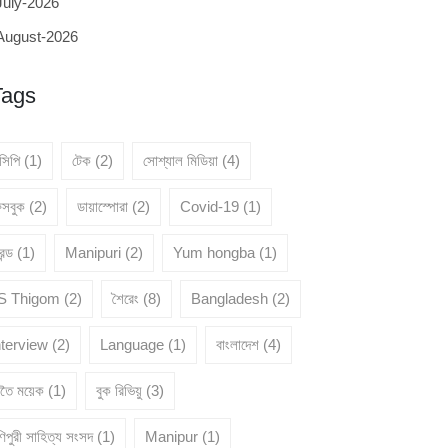
July-2026
August-2026
Tags
েসিপি
(1)
টেক
(2)
সোশ্যাল মিডিয়া
(4)
েসবুক
(2)
ডায়াস্পোরা
(2)
Covid-19
(1)
রেন্ড
(1)
Manipuri
(2)
Yum hongba
(1)
 S Thigom
(2)
শৈরেং
(8)
Bangladesh
(2)
nterview
(2)
Language
(1)
বাংলাদেশ
(4)
ৈতৈ ময়েক
(1)
বুক রিভিয়ু
(3)
িপুরী সাহিত্য সংসদ
(1)
Manipur
(1)