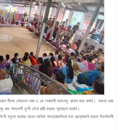
কপগী ৱারোল পীবগা লোয়ননা ওজা এ কে শেরামগী মতাংদসু ৱাফম কয়া থমখি। মথংদা ওজা
ং কাং শান্নবগী নুংগী ওইবা ৱারী কয়াদং শন্দোক্না হায়খি।
য়শিংগী মনুংদা অথোয় অহেন তাখিবা শান্নরোয়শিংদা মনা য়েন্থোকখি হায়না সিলেটতগী