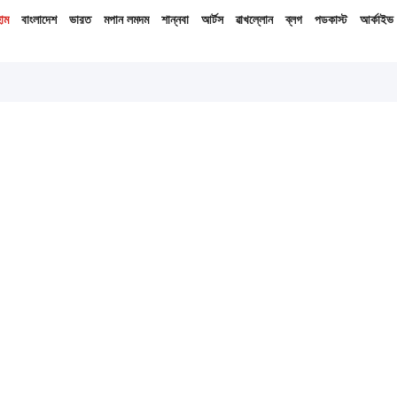
োম
বাংলাদেশ
ভারত
মপান লমদম
শান্নবা
আর্টস
ৱাখল্লোন
ব্লগ
পডকাস্ট
আর্কাইভ