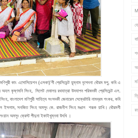
M
হ
ব
শ
অ
মণ
 মণিপুরী কাং এসোসিয়েশন (এসকা)'গী প্রেসিডেন্ট য়ূম্নাম নৃপেননা থৌরম মপু, কবি এ
ল অহল কৃষ্ণমনি সিংহ, সিলেট দেবালয় রথযাত্রা উদযাপন পরিষদকী প্রেসিডেন্ট এল.
ত্
ড়ু সিংহ, বাংলাদেশ মণিপুরী সাহিত্য সংসদকী জেনারেল সেক্রেটারি নামব্রম শংকর, কবি
রাজুল ইসলাম, সনজিত সিংহ অমসুং কে. রাজনীশ সিংহ মঙাল শরূক য়াখি। থৌরমগী
র
ংয়ান অমসুং ক্রেস্ট পীদুনা ইকাইখুম্নবা উৎখি ।