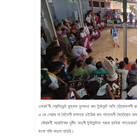
এসকা'গী প্রেসিডেন্ট য়ূম্নাম নৃপেননা কাং টুর্নামেন্ট অসি হৌদো
এ কে শেরাম না মৈতৈগী মশান্না ওইরিবা কাং শান্নবগী মৈহৌরোন অমসু
থৌরমগী অরোইবদা নুমীৎ অদুগী টুর্নামেন্টতা শরুক য়াখিবা শান্নরো
ফংবা পাউ অদুনা হায়রি।