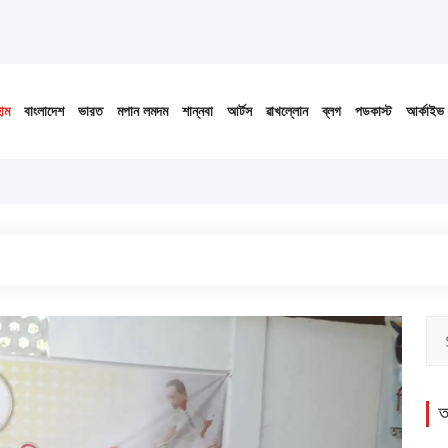
োম
বাংলাদেশ
ভারত
মপান লমদম
শান্নবা
আর্টস
ৱাখল্লোন
ব্লগ
পডকাস্ট
আর্কাইভ
অ