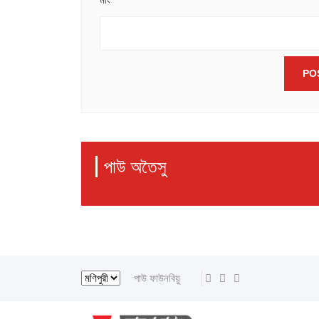
পাউ অতৈসু
পাউ ফাউনবিয়ু