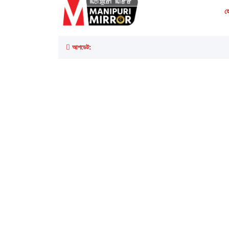
হ
আপডেট: