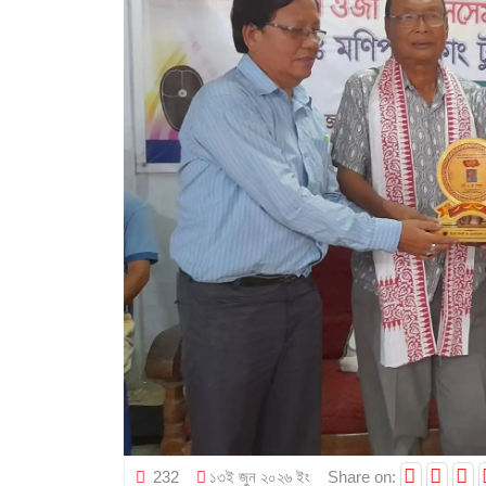
232
১৩ই জুন ২০২৬ ইং
Share on: