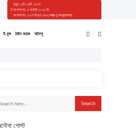
দুপুর
১২
টা
০৫
মি.
৫৯
সে.
সগোলসেন, ৬ অগাস্ট ২০২৬ ইং
সগোলসেন, ২২শে ইঙেন ১৪৩৩ বঙ্গাব্দ (নোংজুথাকাল)
ই-বুক
মৈতৈ ময়েক
অতৈসু
নৌবা পোস্ট