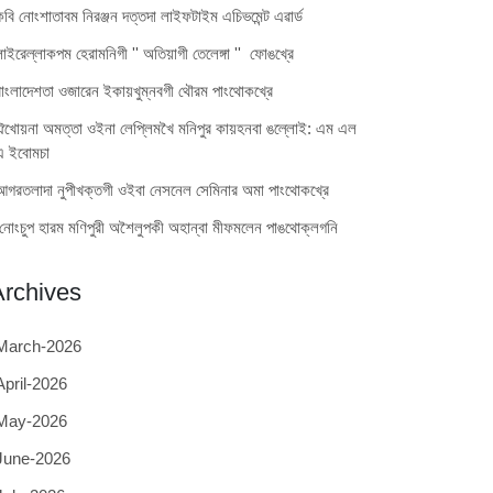
কবি নোংশাতাবম নিরঞ্জন দত্তদা লাইফটাইম এচিভমেন্ট এৱার্ড
লাইরেল্লাকপম হেরামনিগী '' অতিয়াগী তেলেঙ্গা '' ফোঙখ্রে
বাংলাদেশতা ওজারেন ইকায়খুম্নবগী থৌরম পাংথোকখ্রে
ঐখোয়না অমত্তা ওইনা লেপ্লিমখৈ মনিপুর কায়হনবা ঙল্লোই: এম এল
এ ইবোমচা
আগরতলাদা নুপীখক্তগী ওইবা নেসনেল সেমিনার অমা পাংথোকখ্রে
নোংচুপ হারম মণিপুরী অশৈলুপকী অহান্বা মীফমলেন পাঙথোক্লগনি
Archives
March-2026
April-2026
May-2026
June-2026