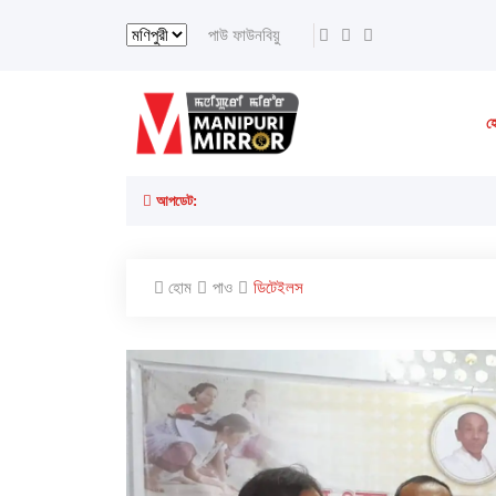
পাউ ফাউনবিয়ু
হ
আপডেট:
হোম
পাও
ডিটেইলস