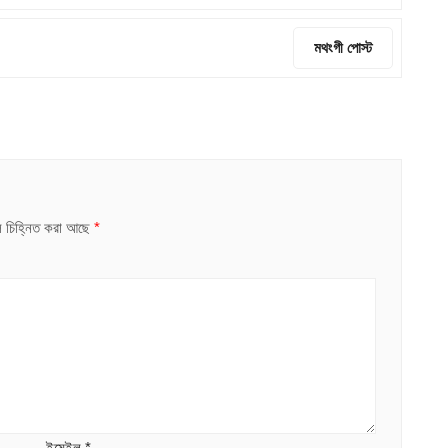
মথংগী পোস্ট
ুলি চিহ্নিত করা আছে
*
ইমেইল
*