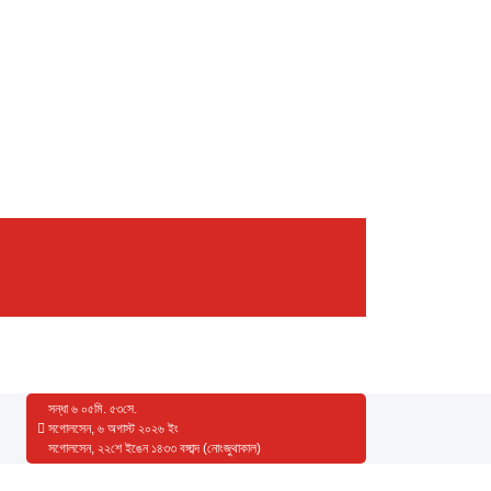
সন্ধা
৬
০৫
মি.
৫৩
সে.
সগোলসেন, ৬ অগাস্ট ২০২৬ ইং
সগোলসেন, ২২শে ইঙেন ১৪৩৩ বঙ্গাব্দ (নোংজুথাকাল)