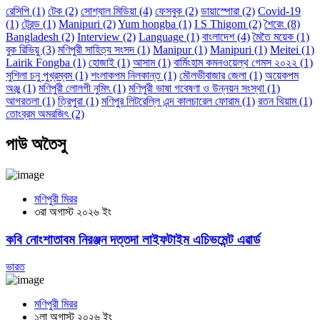
রেসিপি
(1)
টেক
(2)
সোশ্যাল মিডিয়া
(4)
ফেসবুক
(2)
ডায়াস্পোরা
(2)
Covid-19
(1)
ট্রেন্ড
(1)
Manipuri
(2)
Yum hongba
(1)
I S Thigom
(2)
শৈরেং
(8)
Bangladesh
(2)
Interview
(2)
Language
(1)
বাংলাদেশ
(4)
মৈতৈ ময়েক
(1)
বুক রিভিয়ু
(3)
মণিপুরী সাহিত্য সংসদ
(1)
Manipur
(1)
Manipuri
(1)
Meitei
(1)
Lairik Fongba
(1)
হোজাই
(1)
আসাম
(1)
বার্মিংহাম কমনওয়েল্থ গেমস ২০২২
(1)
সুশিলা চনু পুখ্রম্বম
(1)
শংলাকপম নিলকান্ত
(1)
মৌলভীবাজার জেলা
(1)
অয়েকপম
অঞ্জু
(1)
মণিপুরী লোলগী নুমিৎ
(1)
মণিপুরী ভাষা গবেষণা ও উন্নয়ন সংস্থা
(1)
আগরতলা
(1)
ত্রিপুরা
(1)
মণিপুর লিটরেল্লি এন্দ কালচারেল ফোরাম
(1)
রতন থিয়াম
(1)
তোংব্রম অমরজিৎ
(2)
পাউ অতৈসু
মণিপুরী মিরর
৩রা অগাস্ট ২০২৬ ইং
কবি নোংশাতাবম নিরঞ্জন দত্তদা লাইফটাইম এচিভমেন্ট এৱার্ড
ভারত
মণিপুরী মিরর
১লা অগাস্ট ২০২৬ ইং