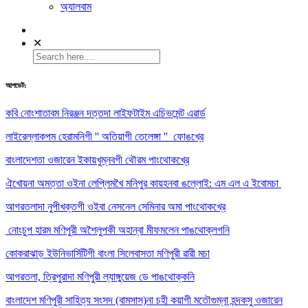
অ্যালবাম
✕
আপডেট:
কবি নোংশাতাবম নিরঞ্জন দত্তদা লাইফটাইম এচিভমেন্ট এৱার্ড
লাইরেল্লাকপম হেরামনিগী '' অতিয়াগী তেলেঙ্গা '' ফোঙখ্রে
বাংলাদেশতা ওজারেন ইকায়খুম্নবগী থৌরম পাংথোকখ্রে
ঐখোয়না অমত্তা ওইনা লেপ্লিমখৈ মনিপুর কায়হনবা ঙল্লোই: এম এল এ ইবোমচা
আগরতলাদা নুপীখক্তগী ওইবা নেসনেল সেমিনার অমা পাংথোকখ্রে
নোংচুপ হারম মণিপুরী অশৈলুপকী অহান্বা মীফমলেন পাঙথোক্লগনি
কোকরাঝাড় ইউনিভার্সিটিগী বাংলা সিলেবাসতা মণিপুরী ৱারী মচা
আগরতলা, ত্রিপুরাদা মণিপুরী ল্যাঙ্গুয়েজ ডে পাঙথোক্কনি
বাংলাদেশ মণিপুরী সাহিত্য সংসদ (বামসাস)না চহী কয়াগী মতৌগুম্না হন্দকসু ওজারেন