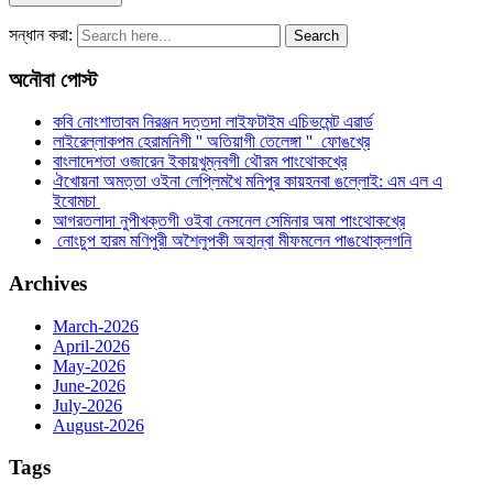
সন্ধান করা:
অনৌবা পোস্ট
কবি নোংশাতাবম নিরঞ্জন দত্তদা লাইফটাইম এচিভমেন্ট এৱার্ড
লাইরেল্লাকপম হেরামনিগী '' অতিয়াগী তেলেঙ্গা '' ফোঙখ্রে
বাংলাদেশতা ওজারেন ইকায়খুম্নবগী থৌরম পাংথোকখ্রে
ঐখোয়না অমত্তা ওইনা লেপ্লিমখৈ মনিপুর কায়হনবা ঙল্লোই: এম এল এ
ইবোমচা
আগরতলাদা নুপীখক্তগী ওইবা নেসনেল সেমিনার অমা পাংথোকখ্রে
নোংচুপ হারম মণিপুরী অশৈলুপকী অহান্বা মীফমলেন পাঙথোক্লগনি
Archives
March-2026
April-2026
May-2026
June-2026
July-2026
August-2026
Tags