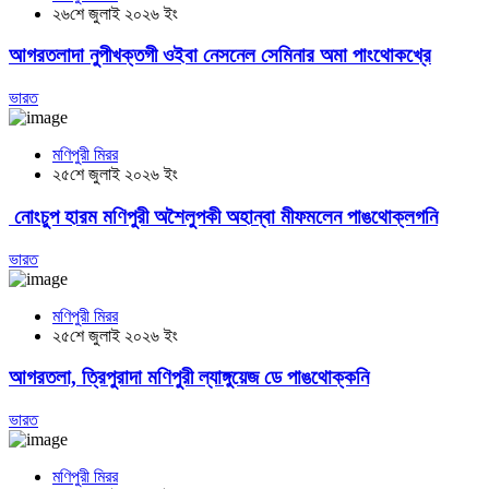
২৬শে জুলাই ২০২৬ ইং
আগরতলাদা নুপীখক্তগী ওইবা নেসনেল সেমিনার অমা পাংথোকখ্রে
ভারত
মণিপুরী মিরর
২৫শে জুলাই ২০২৬ ইং
নোংচুপ হারম মণিপুরী অশৈলুপকী অহান্বা মীফমলেন পাঙথোক্লগনি
ভারত
মণিপুরী মিরর
২৫শে জুলাই ২০২৬ ইং
আগরতলা, ত্রিপুরাদা মণিপুরী ল্যাঙ্গুয়েজ ডে পাঙথোক্কনি
ভারত
মণিপুরী মিরর