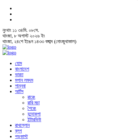
নুংথাং
১১
৩৪
মি.
০৮
সে.
থাংজা, ৮ অগাস্ট ২০২৬ ইং
থাংজা, ২৪শে ইঙেন ১৪৩৩ বঙ্গাব্দ (নোংজুথাকাল)
হোম
বাংলাদেশ
ভারত
মপান লমদম
শান্নবা
আর্টস
ৱারেং
ৱারি মচা
শৈরেং
হন্দোকপা
ইন্টারভিউ
ৱাখল্লোন
ব্লগ
পডকাস্ট