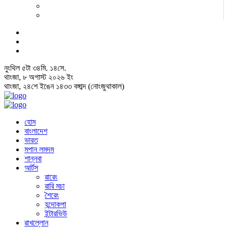
নুংথিল
৫
টা
৩৪
মি.
১৪
সে.
থাংজা, ৮ অগাস্ট ২০২৬ ইং
থাংজা, ২৪শে ইঙেন ১৪৩৩ বঙ্গাব্দ (নোংজুথাকাল)
হোম
বাংলাদেশ
ভারত
মপান লমদম
শান্নবা
আর্টস
ৱারেং
ৱারি মচা
শৈরেং
হন্দোকপা
ইন্টারভিউ
ৱাখল্লোন