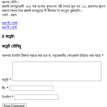
খঙনবা হৌখি।
রাজর্ষি ভাগ্যচন্দ্রগী ২৮৬ শুবা মপোক কুমওনগা মরী লৈননা জুন তাং ২৩, রাধানগর মান্ডপ
মমাংদা খিন্না লৈবা রাজর্ষি ভাগ্যচন্দ্র গী মীতমদা লৈ কৎতুনা খুরুম্নখি।
সোর্স - মরূপ
মমাংগী পোস্ট
মথংগী পোস্ট
0 কমেন্ট:
কমেন্ট তৌবিয়ু
আপনার ইমেইল ঠিকানা প্রচার করা হবে না.
প্রয়োজনীয় ক্ষেত্রগুলি চিহ্নিত করা আছে
*
কমেন্ট
*
মীং
*
ইমেইল
*