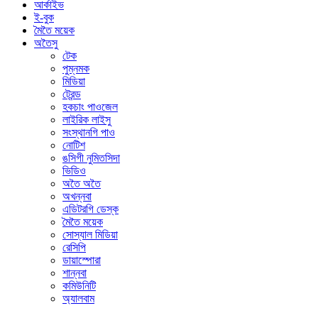
আর্কাইভ
ই-বুক
মৈতৈ ময়েক
অতৈসু
টেক
পুম্নমক
মিডিয়া
ট্রেন্ড
হকচাং পাওজেল
লাইরিক লাইসু
সংস্থানগি পাও
নোটিশ
ঙসিগী নুমিতসিদা
ভিডিও
অতৈ অতৈ
অখন্নবা
এডিটরগি ডেস্ক
মৈতৈ ময়েক
সোস্যাল মিডিয়া
রেসিপি
ডায়াস্পোরা
শান্নবা
কমিউনিটি
অ্যালবাম