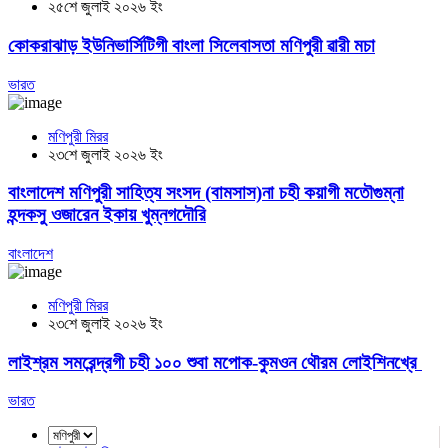
২৫শে জুলাই ২০২৬ ইং
কোকরাঝাড় ইউনিভার্সিটিগী বাংলা সিলেবাসতা মণিপুরী ৱারী মচা
ভারত
মণিপুরী মিরর
২৩শে জুলাই ২০২৬ ইং
বাংলাদেশ মণিপুরী সাহিত্য সংসদ (বামসাস)না চহী কয়াগী মতৌগুম্না
হন্দকসু ওজারেন ইকায় খুম্নগদৌরি
বাংলাদেশ
মণিপুরী মিরর
২৩শে জুলাই ২০২৬ ইং
লাইশ্রম সমরেন্দ্রগী চহী ১০০ শুবা মপোক-কুমওন থৌরম লোইশিনখ্রে
ভারত