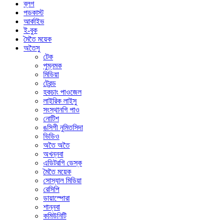
ব্লগ
পডকাস্ট
আর্কাইভ
ই-বুক
মৈতৈ ময়েক
অতৈসু
টেক
পুম্নমক
মিডিয়া
ট্রেন্ড
হকচাং পাওজেল
লাইরিক লাইসু
সংস্থানগি পাও
নোটিশ
ঙসিগী নুমিতসিদা
ভিডিও
অতৈ অতৈ
অখন্নবা
এডিটরগি ডেস্ক
মৈতৈ ময়েক
সোস্যাল মিডিয়া
রেসিপি
ডায়াস্পোরা
শান্নবা
কমিউনিটি