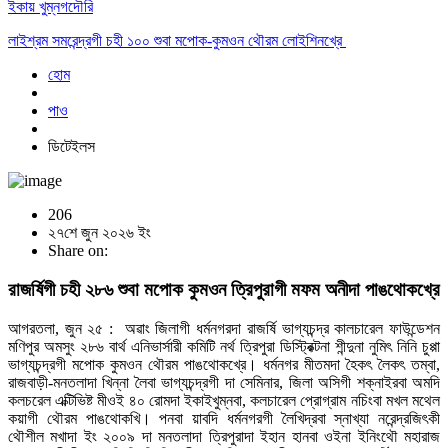
ইকায় খুম্নগদৌরি
লাইশ্রম সমরেন্দ্রগী চহী ১০০ শুবা মপোক-কুমওন থৌরম লোইশিনখ্রে
হোম
পাও
ডিটেইলস
206
২৭শে জুন ২০২৬ ইং
Share on:
রাজর্ষিগী চহী ২৮৬ শুবা মপোক কুমওন ত্রিপুরাগী মফম অনীদা পাঙথোকখ্রে
আগরতলা, জুন ২৫ : অৱাং জিলাগী ধর্মনগরদা রাজর্ষি ভাগ্যচন্দ্র কালচারেল ফাউন্ডেশন
মণিপুর অমসুং ২৮৬ বার্থ এনিভার্সারী কমিটি নর্থ ত্রিপুরা ডিস্ট্রিক্টনা শীন্দুনা নুমিৎ নিনি চুপ্পা
ভাগ্যচন্দ্রগী মপোক কুমওন থৌরম পাঙথোকখ্রে। ধর্মনগর মীতমদা হৈকৎ লৈকৎ তম্বা,
রাজবাড়ী-মনতলাদা খিন্না লৈবা ভাগ্যচন্দ্রগী দা সেমিনার, জিলা অসিগী শক্নাইরবা অমদি
কলচরেল এক্টিভিষ্ট মীওই ৪০ রোমদা ইকাইখুম্নবা, কলচারেল প্রোগ্রাম নচিংবা মখল মথেল
কয়াগী থৌরম পাঙথোকখি। পনবা য়াবদি ধর্মনগরগী লৈখিদ্রবা স্নাখ্যা নরেন্দ্রজিৎকী
থৌশীল মখাদা ইং ২০০৯ দা মনতলাদা ত্রিপুরাদা ইহান হানবা ওইনা ইনিংথৌ মহারাজ