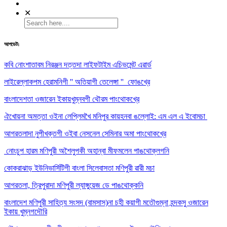
✕
আপডেট:
কবি নোংশাতাবম নিরঞ্জন দত্তদা লাইফটাইম এচিভমেন্ট এৱার্ড
লাইরেল্লাকপম হেরামনিগী '' অতিয়াগী তেলেঙ্গা '' ফোঙখ্রে
বাংলাদেশতা ওজারেন ইকায়খুম্নবগী থৌরম পাংথোকখ্রে
ঐখোয়না অমত্তা ওইনা লেপ্লিমখৈ মনিপুর কায়হনবা ঙল্লোই: এম এল এ ইবোমচা
আগরতলাদা নুপীখক্তগী ওইবা নেসনেল সেমিনার অমা পাংথোকখ্রে
নোংচুপ হারম মণিপুরী অশৈলুপকী অহান্বা মীফমলেন পাঙথোক্লগনি
কোকরাঝাড় ইউনিভার্সিটিগী বাংলা সিলেবাসতা মণিপুরী ৱারী মচা
আগরতলা, ত্রিপুরাদা মণিপুরী ল্যাঙ্গুয়েজ ডে পাঙথোক্কনি
বাংলাদেশ মণিপুরী সাহিত্য সংসদ (বামসাস)না চহী কয়াগী মতৌগুম্না হন্দকসু ওজারেন
ইকায় খুম্নগদৌরি