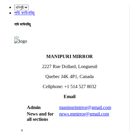
পাউ ফাউনবিয়ু
পাউ ফাউনবিয়ু
MANIPURI MIRROR
2227 Rue Dollard, Longueuil
Quebec J4K 4P1, Canada
Cellphone: +1 514 527 8032
Email
Admin
manipurimirror@gmail.com
News and for
news.mmirror@gmail.com
all sections