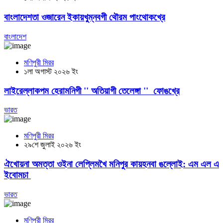
বাংলাদেশতা ওজারেন ইকায়খুম্নবগী থৌরম পাংথোকখ্রে
বাংলাদেশ
মণিপুরী মিরর
১লা অগাস্ট ২০২৬ ইং
লাইরেল্লাকপম হেরামনিগী '' অতিয়াগী তেলেঙ্গা '' ফোঙখ্রে
ভারত
মণিপুরী মিরর
২৯শে জুলাই ২০২৬ ইং
ঐখোয়না অমত্তা ওইনা লেপ্লিমখৈ মনিপুর কায়হনবা ঙল্লোই: এম এল এ
ইবোমচা
ভারত
মণিপুরী মিরর