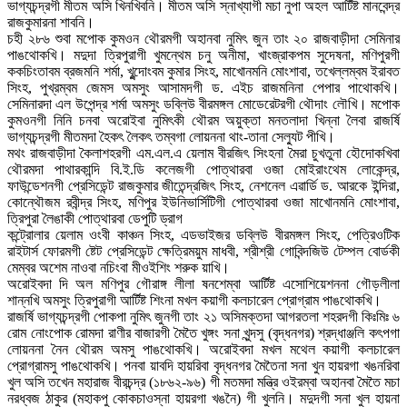
ভাগ্যচন্দ্রগী মীতম অসি খিনখিবনি। মীতম অসি স্নাখ্যাগী মচা নুপা অহল আর্টিষ্ট মানবেন্দ্র
রাজকুমারনা শাবনি।
চহী ২৮৬ শুবা মপোক কুমওন থৌরমগী অহানবা নুমিৎ জুন তাং ২০ রাজবাড়ীদা সেমিনার
পাঙথোকখি। মদুদা ত্রিপুরাগী খুমন্থেম চনু অনীমা, খাংজ্রাকপম সুদেষনা, মণিপুরগী
ককচিংতাবম ব্রজমনি শর্মা, খুন্দোংবম কুমার সিংহ, মাখোনমনি মোংশাবা, তখেল্লম্বম ইরাবত
সিংহ, পুখ্রম্বম জেমস অমসুং আসামদগী ড. এইচ রাজমনিনা পেপার পাথোকখি।
সেমিনারদা এল উপেন্দ্র শর্মা অমসুং ডব্লিউ বীরমঙ্গল মোডেরেটরগী থৌদাং লৌখি। মপোক
কুমওনগী নিনি চনবা অরোইবা নুমিৎকী থৌরম অয়ুক্তা মনতলাদা খিন্না লৈবা রাজর্ষি
ভাগ্যচন্দ্রগী মীতমদা হৈকৎ লৈকৎ তম্বগা লোয়ননা থাং-তানা সেল্যুট পীখি।
মথং রাজবাড়ীদা কৈলাশহরগী এম.এল.এ য়েলাম বীরজিৎ সিংহনা মৈরা চুখতুনা হৌদোকখিবা
থৌরমদা পাথারকান্দি বি.ই.ডি কলেজগী পোত্থারবা ওজা মোইরাংথেম লোকেন্দ্র,
ফাউন্ডেশনগী প্রেসিডেন্ট রাজকুমার জীতেন্দ্রজিৎ সিংহ, নেশনেল এৱার্ডি ড. আরকে ইন্দিরা,
কোন্থৌজম রবীন্দ্র সিংহ, মণিপুর ইউনিভার্সিটিগী পোত্থারবা ওজা মাখোনমনি মোংশাবা,
ত্রিপুরা লৈঙাকী পোত্থারবা ডেপুটি ড্রাগ
কন্ট্রোলার য়েলাম ওংবী কাঞ্চন সিংহ, এডভাইজর ডব্লিউ বীরমঙ্গল সিংহ, পেত্রিওটিক
রাইটার্স ফোরমগী ষ্টেট প্রেসিডেন্ট ক্ষেত্রিময়ুম মাধবী, শ্রীশ্রী গোবিন্দজিউ টেম্পল বোর্ডকী
মেম্বর অশেম নাওবা নচিংবা মীওইশিং শরুক য়াখি।
অরোইবদা দি অল মণিপুর গৌরাঙ্গ লীলা ষনশেম্বা আর্টিষ্ট এসোশিয়েশননা গৌড়লীলা
শান্নখি অমসুং ত্রিপুরাগী আর্টিষ্ট শিংনা মখল কয়াগী কলচারেল প্রোগ্রাম পাঙথোকখি।
রাজর্ষি ভাগ্যচন্দ্রগী পোকপা নুমিৎ জুনগী তাং ২১ অসিমক্তদা আগরতলা শহরদগী কিঃমিঃ ৬
রোম নোংপোক রোমদা রাণীর বাজারগী মৈতৈ খুঙ্গং সনা খুন্দসু (বৃদ্ধনগর) শ্রদ্ধাঞ্জলি কৎপগা
লোয়ননা নৈন থৌরম অমসু পাঙথোকখি। অরোইবদা মখল মথেল কয়াগী কলচারেল
প্রোগ্রামসু পাঙথোকখি। পনবা য়াবদি হায়রিবা বৃদ্ধনগর মৈতৈনা সনা খুন হায়রগা খঙনরিবা
খুল অসি তখেন মহারাজ বীরচন্দ্র (১৮৬২-৯৬) গী মতমদা মন্ত্রি ওইরম্বা অহানবা মৈতৈ মচা
নরধ্বজ ঠাকুর (মহাকপু কোকচাওস্না হায়রগা খঙনৈ) গী খুলনি। মদুদগী সনা খুল হায়না