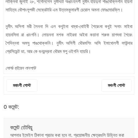
লাক্লিবা জুলাই ২৮, শগোলশেল নুমীৎতা অঙাংহলগী নুমীৎ হায়দুনা পাঙথোক্লগনি হায়না
সাহিত্য থৌপাংলূপকী সেক্রেটারি এম উত্তমকুমারগী চেরোল অমনা ফোঙদোরক্লি।
নুমীৎ অসিগা মরী লৈননা দি এল কবুইনা খম্বা-থোইবী শৈরেংদা কবুই সলাং মাইবা
হায়বসিদা ৱা ঙাংগনি। লোয়ননা মশক নাইরবা অইবা কয়ানা শরুক য়াগদবা শৈরেং
শৈদিন্নবা অমসু পাঙথোক্কনি। নুমীৎ অসিগী থৌরমশিং অসি ইমাখোলগী ফাউন্দার
প্রেসিডেন্ট ডা. আর কে গুনচন্দ্রনা থৌরম মপু ওইগনি হায়রি।
সোর্সঃ হুইয়েন লানপাউ
মমাংগী পোস্ট
মথংগী পোস্ট
0 কমেন্ট:
কমেন্ট তৌবিয়ু
আপনার ইমেইল ঠিকানা প্রচার করা হবে না.
প্রয়োজনীয় ক্ষেত্রগুলি চিহ্নিত করা