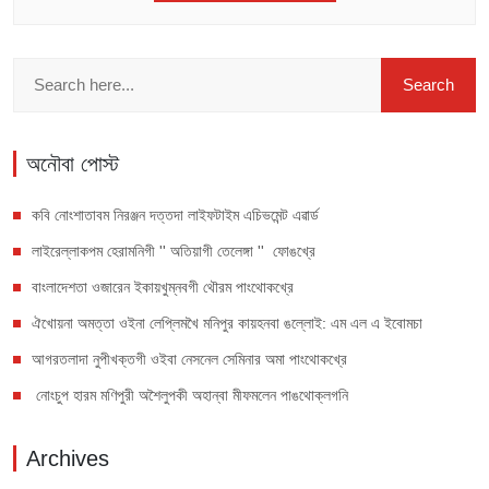
অনৌবা পোস্ট
কবি নোংশাতাবম নিরঞ্জন দত্তদা লাইফটাইম এচিভমেন্ট এৱার্ড
লাইরেল্লাকপম হেরামনিগী '' অতিয়াগী তেলেঙ্গা '' ফোঙখ্রে
বাংলাদেশতা ওজারেন ইকায়খুম্নবগী থৌরম পাংথোকখ্রে
ঐখোয়না অমত্তা ওইনা লেপ্লিমখৈ মনিপুর কায়হনবা ঙল্লোই: এম এল এ ইবোমচা
আগরতলাদা নুপীখক্তগী ওইবা নেসনেল সেমিনার অমা পাংথোকখ্রে
নোংচুপ হারম মণিপুরী অশৈলুপকী অহান্বা মীফমলেন পাঙথোক্লগনি
Archives