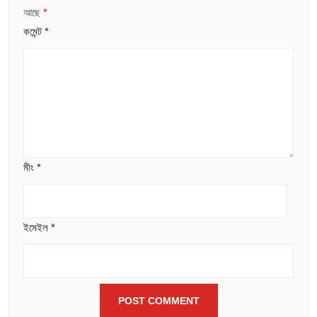
আছে
*
কমেন্ট
*
মীং
*
ইমেইল
*