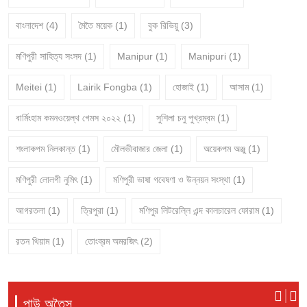
বাংলাদেশ
(4)
মৈতৈ ময়েক
(1)
বুক রিভিয়ু
(3)
মণিপুরী সাহিত্য সংসদ
(1)
Manipur
(1)
Manipuri
(1)
Meitei
(1)
Lairik Fongba
(1)
হোজাই
(1)
আসাম
(1)
বার্মিংহাম কমনওয়েল্থ গেমস ২০২২
(1)
সুশিলা চনু পুখ্রম্বম
(1)
শংলাকপম নিলকান্ত
(1)
মৌলভীবাজার জেলা
(1)
অয়েকপম অঞ্জু
(1)
মণিপুরী লোলগী নুমিৎ
(1)
মণিপুরী ভাষা গবেষণা ও উন্নয়ন সংস্থা
(1)
আগরতলা
(1)
ত্রিপুরা
(1)
মণিপুর লিটরেল্লি এন্দ কালচারেল ফোরাম
(1)
রতন থিয়াম
(1)
তোংব্রম অমরজিৎ
(2)
পাউ অতৈসু