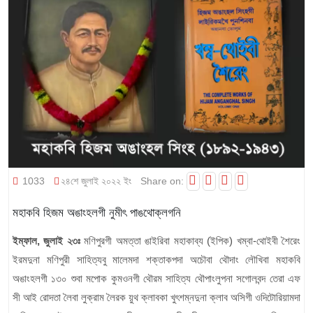
1033
২৪শে জুলাই ২০২২ ইং
Share on:
মহাকবি হিজম অঙাংহলগী নুমীৎ পাঙথোক্লগনি
ইম্ফাল, জুলাই ২৩ঃ
মণিপুরগী অমত্তা ঙাইরিবা মহাকাব্য (ইপিক) খম্বা-থোইবী শৈরেং
ইরমদুনা মণিপুরী সাহিত্যবু মালেমদা শক্তাকপদা অচৌবা থৌদাং লৌখিবা মহাকবি
অঙাংহলগী ১৩০ শুবা মপোক কুমওনগী থৌরম সাহিত্য থৌপাংলুপনা সগোলবন্দ তেরা এফ
সী আই রোদতা লৈবা লুক্রাম লৈরক য়ুথ ক্লাবকা খুৎশম্নদুনা ক্লাব অসিগী ওদিটোরিয়ামদা