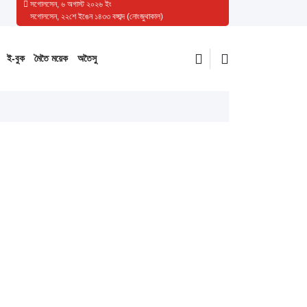
সগোলসেন, ৬ অগাস্ট ২০২৬ ইং
সগোলসেন, ২২শে ইঙেন ১৪৩৩ বঙ্গাব্দ (নোংজুথাকাল)
ই-বুক
মৈতৈ ময়েক
অতৈসু