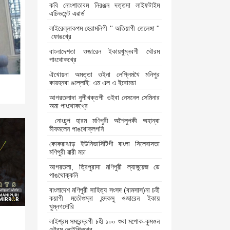
কবি নোংশাতাবম নিরঞ্জন দত্তদা লাইফটাইম
এচিভমেন্ট এৱার্ড
লাইরেল্লাকপম হেরামনিগী '' অতিয়াগী তেলেঙ্গা ''
ফোঙখ্রে
বাংলাদেশতা ওজারেন ইকায়খুম্নবগী থৌরম
পাংথোকখ্রে
ঐখোয়না অমত্তা ওইনা লেপ্লিমখৈ মনিপুর
কায়হনবা ঙল্লোই: এম এল এ ইবোমচা
আগরতলাদা নুপীখক্তগী ওইবা নেসনেল সেমিনার
অমা পাংথোকখ্রে
নোংচুপ হারম মণিপুরী অশৈলুপকী অহান্বা
মীফমলেন পাঙথোক্লগনি
কোকরাঝাড় ইউনিভার্সিটিগী বাংলা সিলেবাসতা
মণিপুরী ৱারী মচা
আগরতলা, ত্রিপুরাদা মণিপুরী ল্যাঙ্গুয়েজ ডে
পাঙথোক্কনি
বাংলাদেশ মণিপুরী সাহিত্য সংসদ (বামসাস)না চহী
কয়াগী মতৌগুম্না হন্দকসু ওজারেন ইকায়
খুম্নগদৌরি
লাইশ্রম সমরেন্দ্রগী চহী ১০০ শুবা মপোক-কুমওন
থৌরম লোইশিনখ্রে