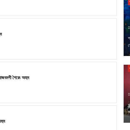
ম
শ
ত
 সাজবমগী শৈরেং অহুম
খ
অ
হুম