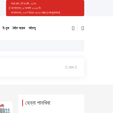
মধ্য রাত
১
টা
৪৩
মি.
২২
সে.
সগোলসেন, ৬ অগাস্ট ২০২৬ ইং
সগোলসেন, ২২শে ইঙেন ১৪৩৩ বঙ্গাব্দ (নোংজুথাকাল)
ই-বুক
মৈতৈ ময়েক
অতৈসু
হোম
হেন্না পানখিবা