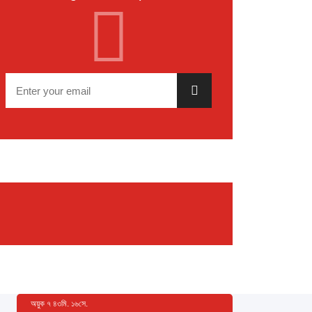
অয়ুক
৭
৪৩
মি.
১৬
সে.