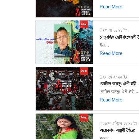
Read More
শৈরেং
৪ঠা মে ২০২২ ইং
নেত্রজিৎ মোইরাংথেমগী শ
ঈমা...
Read More
শৈরেং
২রা মে ২০২২ ইং
কোভিদ অমসুং ঐগী ৱারী 
কোভিদ অমসুং ঐগী ৱারী...
Read More
শৈরেং
২৬শে এপ্রিল ২০২২ ইং
অয়েকপম অঞ্জুগী শৈরেং
করোনা......