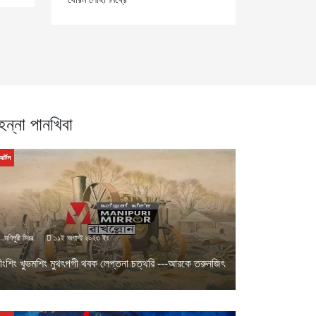
েন্না পানখিবা
আর্টস
মণিপুরী মিরর
১১ই অগাস্ট ২০২৩ ইং
ীংশিং খুভমশিং মুথৎপগী থবক লেপ্তনা চত্থরি ---আরকে তরুনজিৎ