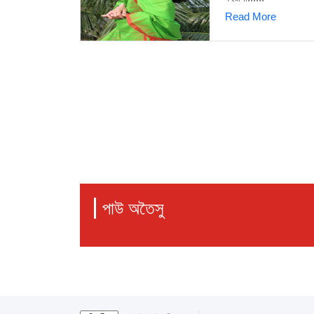
Read More
পাউ অতৈসু