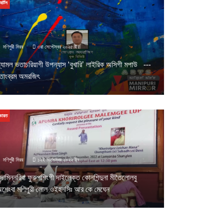
আর্টস
মণিপুরী মিরর
৩রা সেপ্টেম্বর ২০২৫ ইং
্যামল ভতাচরিয়াগী উপন্যাস ‘বুখারি’ লাইরিক অসিগী মপাউ ---
োংব্রম অমরজিৎ
ভারত
মণিপুরী মিরর
১২ই ডিসেম্বর ২০২২ ইং
ুন্দামিন্নরিবা ফুরুপশিংগী দাইলেক্ত কোনশিন্দুনা মীতৈলোলবু
শেংবা মণিপুরী লোল ওইহনসিঃ আর কে মেঘেন