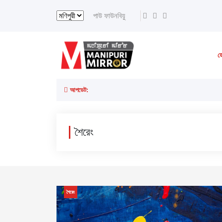
পাউ ফাউনবিয়ু
হ
আপডেট:
শৈরেং
শৈরেং