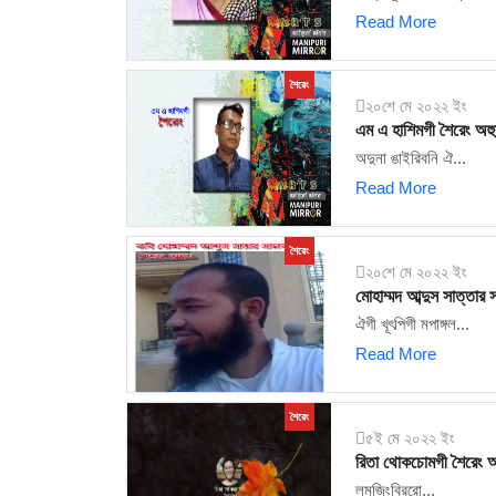
Read More
শৈরেং
২০শে মে ২০২২ ইং
এম এ হাশিমগী শৈরেং অহু
অদুনা ঙাইরিবনি ঐ...
Read More
শৈরেং
২০শে মে ২০২২ ইং
মোহাম্মদ আব্দুস সাত্তার
ঐগী খূৎপিগী মপাঙ্গল...
Read More
শৈরেং
৫ই মে ২০২২ ইং
রিতা থোকচোমগী শৈরেং অ
লমজিংবিররো...