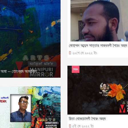
মোহাম্মদ আব্দুস সাত্তার সাজবমগী শৈরেং অহুম
২০শে মে ২০২২ ইং
শৈরেং
য়েং অমা -- তোংব্রম অমরজিৎ
রিতা থোকচোমগী শৈরেং অহুম
৫ই মে ২০২২ ইং