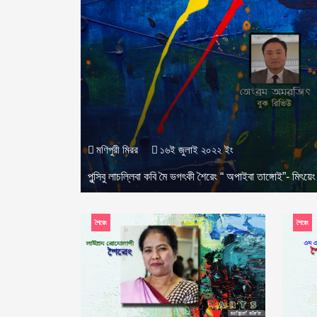
মণিপুরী মিরর
১৬ই জুলাই ২০২২ ইং
পুন্সিবু লাচল্লিবা কবি মৈ ভগৎকী শৈরেং “ অপাইবা তাঙ্গোই”- মিৎ
শৈরেং
শৈরেং