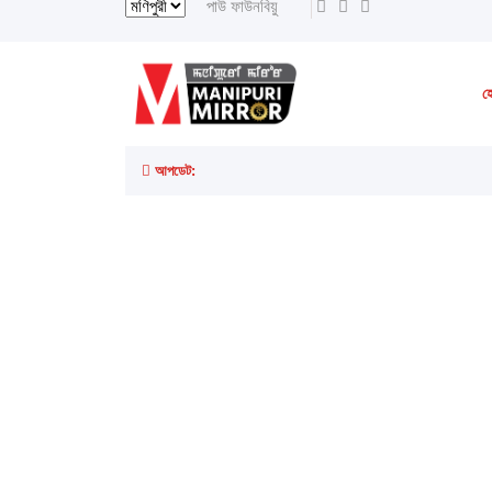
পাউ ফাউনবিয়ু
হ
আপডেট: