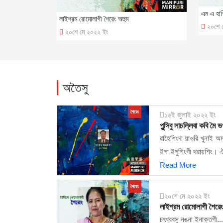
এম এ হাশ
লাইশ্রম রোমোলাগী শৈরেং অহুম
২০শে 
২০শে মে ২০২২ ইং
অতৈসু
শৈরেং
১৬ই জুলাই ২০২২ ইং
পুন্সিবু লাচল্লিবা কবি 
ৱাহৈশিংদা য়াওরি খুনাই অ
ইপা ইপুশিংগী থৱায়শিং। ঐ
Read More
শৈরেং
২০শে মে ২০২২ ইং
লাইশ্রম রোমোলাগী শৈরেং
চৎখ্রবসু নঙনা ইনাক্তগী...