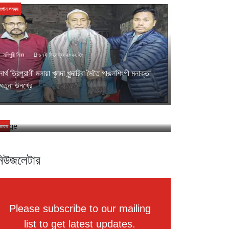
মপান লমদম
মণিপুরী মিরর
১৭ই ডিসেম্বর ২০২২ ইং
োর্থ ত্রিপুরাগী মলায়া খুলদা খুন্দারিবা মৈতৈ পাঙলশিংগী মনাক্তা
মণিপুরী মিরর
১৭ই জানুয়ারী ২০২৩ ইং
ৎতুনা উনখ্রে
পান্দা লৈরিবা মণিপুরীশিংনা চৎনবী ঙাক্নবা হোৎনরিবা থৌদাং থাগৎলি
 ফিশারি মিনিষ্টার হৈখাম দিঙ্গো
ভারত
িউজলেটার
Please subscribe to our mailing
list to get latest updates.