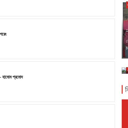
ৈরেং
ন
চ
ম
-
– হামোম প্রমোদ
ন