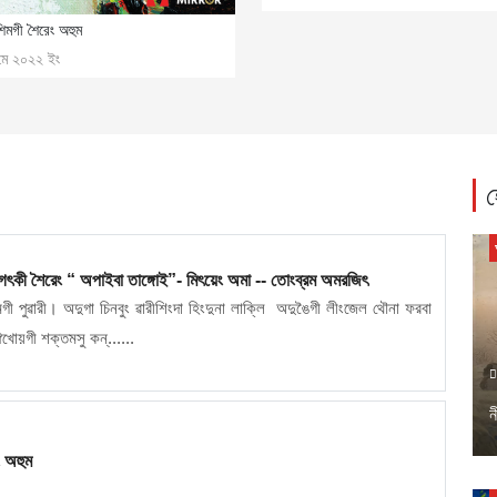
িমগী শৈরেং অহুম
মে ২০২২ ইং
হ
মৈ ভগৎকী শৈরেং “ অপাইবা তাঙ্গোই”- মিৎয়েং অমা -- তোংব্রম অমরজিৎ
মগী পুৱারী। অদুগা চিনবুং ৱারীশিংদা হিংদুনা লাক্লি অদুঙৈগী লীংজেল থৌনা ফরবা
খোয়গী শক্তমসু কন্......
ন
 অহুম