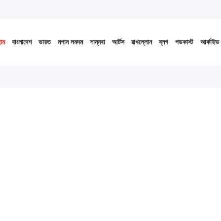
োম
বাংলাদেশ
ভারত
মপান লমদম
শান্নবা
আর্টস
ৱাখল্লোন
ব্লগ
পডকাস্ট
আর্কাইভ