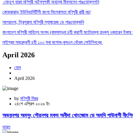
নোংচুপ হারম মণিপুরী অশৈলুপকী অহান্বা মীফমলেন পাঙথোক্লগনি
কোকরাঝাড় ইউনিভার্সিটিগী বাংলা সিলেবাসতা মণিপুরী ৱারী মচা
আগরতলা, ত্রিপুরাদা মণিপুরী ল্যাঙ্গুয়েজ ডে পাঙথোক্কনি
বাংলাদেশ মণিপুরী সাহিত্য সংসদ (বামসাস)না চহী কয়াগী মতৌগুম্না হন্দকসু ওজারেন ইকায় 
লাইশ্রম সমরেন্দ্রগী চহী ১০০ শুবা মপোক-কুমওন থৌরম লোইশিনখ্রে
April 2026
হোম
April 2026
by
মণিপুরী মিরর
২৪শে এপ্রিল ২০২৬ ইং
অভয়নগর অমসুং গৌরনগর মফম অনীদা খোংজোম ডে অমদি পাউনাগী নীংশিং 
ভারত