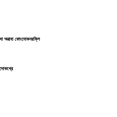
িদবদা অৱাবা ফোংদোকনরক্লি
ৌদোকখ্রে