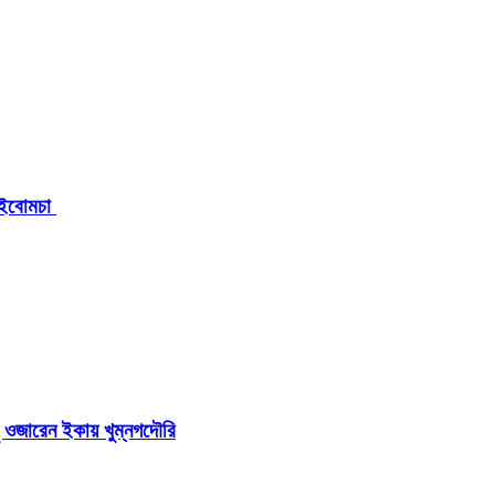
এ ইবোমচা
সু ওজারেন ইকায় খুম্নগদৌরি