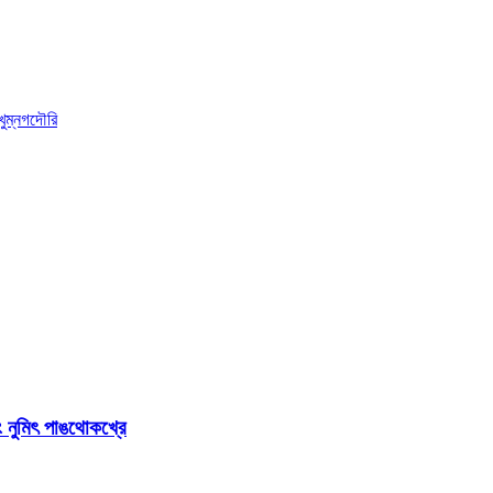
খুম্নগদৌরি
নুমিৎ পাঙথোকখ্রে