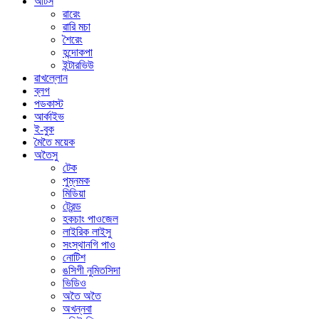
আর্টস
ৱারেং
ৱারি মচা
শৈরেং
হন্দোকপা
ইন্টারভিউ
ৱাখল্লোন
ব্লগ
পডকাস্ট
আর্কাইভ
ই-বুক
মৈতৈ ময়েক
অতৈসু
টেক
পুম্নমক
মিডিয়া
ট্রেন্ড
হকচাং পাওজেল
লাইরিক লাইসু
সংস্থানগি পাও
নোটিশ
ঙসিগী নুমিতসিদা
ভিডিও
অতৈ অতৈ
অখন্নবা