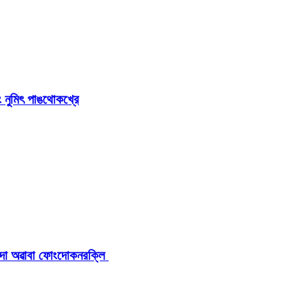
নুমিৎ পাঙথোকখ্রে
িদবদা অৱাবা ফোংদোকনরক্লি