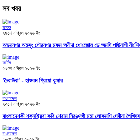
সব খবর
ভারত
২৪শে এপ্রিল ২০২৬ ইং
অভয়নগর অমসুং গৌরনগর মফম অনীদা খোংজোম ডে অমদি পাউনাগী নীংশিং 
আর্টস
২২শে এপ্রিল ২০২৬ ইং
'চৈরাউবা' - হাওবম প্রিয়ো কুমার
বাংলাদেশ
২০শে এপ্রিল ২০২৬ ইং
বাংলাদেশকী শক্নাইরবা কবি শেরাম নিরঞ্জনগী মমা লোকম‌ণি দেবীনা লৈখ
বাংলাদেশ
১৯শে এপ্রিল ২০২৬ ইং