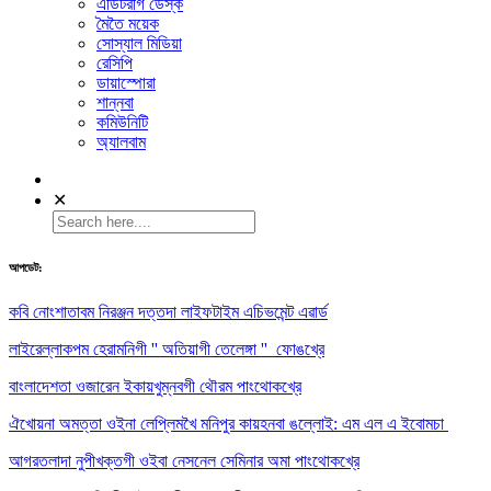
এডিটরগি ডেস্ক
মৈতৈ ময়েক
সোস্যাল মিডিয়া
রেসিপি
ডায়াস্পোরা
শান্নবা
কমিউনিটি
অ্যালবাম
✕
আপডেট:
কবি নোংশাতাবম নিরঞ্জন দত্তদা লাইফটাইম এচিভমেন্ট এৱার্ড
লাইরেল্লাকপম হেরামনিগী '' অতিয়াগী তেলেঙ্গা '' ফোঙখ্রে
বাংলাদেশতা ওজারেন ইকায়খুম্নবগী থৌরম পাংথোকখ্রে
ঐখোয়না অমত্তা ওইনা লেপ্লিমখৈ মনিপুর কায়হনবা ঙল্লোই: এম এল এ ইবোমচা
আগরতলাদা নুপীখক্তগী ওইবা নেসনেল সেমিনার অমা পাংথোকখ্রে