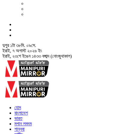
দুপুর
১
টা
৩৮
মি.
১০
সে.
ইরাই, ৭ অগাস্ট ২০২৬ ইং
ইরাই, ২৩শে ইঙেন ১৪৩৩ বঙ্গাব্দ (নোংজুথাকাল)
হোম
বাংলাদেশ
ভারত
মপান লমদম
শান্নবা