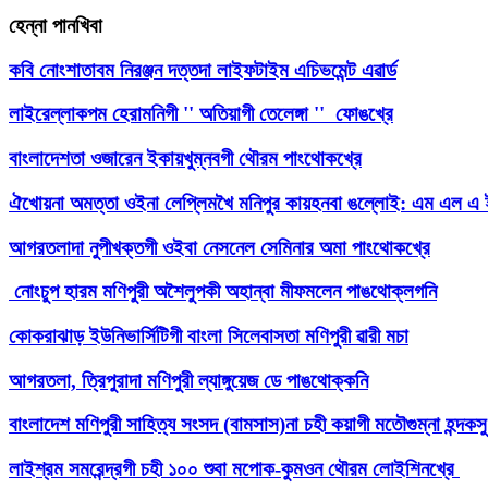
হেন্না পানখিবা
কবি নোংশাতাবম নিরঞ্জন দত্তদা লাইফটাইম এচিভমেন্ট এৱার্ড
লাইরেল্লাকপম হেরামনিগী '' অতিয়াগী তেলেঙ্গা '' ফোঙখ্রে
বাংলাদেশতা ওজারেন ইকায়খুম্নবগী থৌরম পাংথোকখ্রে
ঐখোয়না অমত্তা ওইনা লেপ্লিমখৈ মনিপুর কায়হনবা ঙল্লোই: এম এল 
আগরতলাদা নুপীখক্তগী ওইবা নেসনেল সেমিনার অমা পাংথোকখ্রে
নোংচুপ হারম মণিপুরী অশৈলুপকী অহান্বা মীফমলেন পাঙথোক্লগনি
কোকরাঝাড় ইউনিভার্সিটিগী বাংলা সিলেবাসতা মণিপুরী ৱারী মচা
আগরতলা, ত্রিপুরাদা মণিপুরী ল্যাঙ্গুয়েজ ডে পাঙথোক্কনি
বাংলাদেশ মণিপুরী সাহিত্য সংসদ (বামসাস)না চহী কয়াগী মতৌগুম্না হন্দক
লাইশ্রম সমরেন্দ্রগী চহী ১০০ শুবা মপোক-কুমওন থৌরম লোইশিনখ্রে