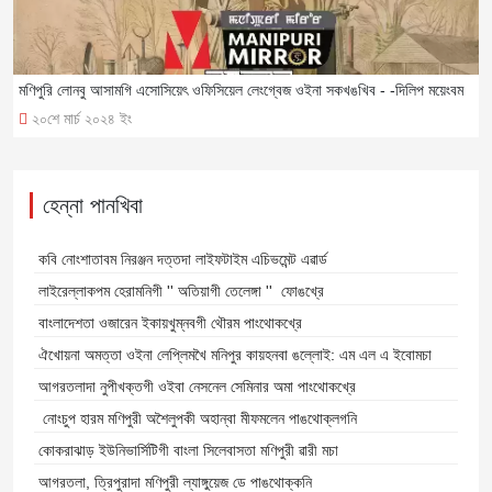
মণিপুরি লোনবু আসামগি এসোসিয়েৎ ওফিসিয়েল লেংগ্বেজ ওইনা সকখঙখিব - -দিলিপ ময়েংবম
২০শে মার্চ ২০২৪ ইং
হেন্না পানখিবা
কবি নোংশাতাবম নিরঞ্জন দত্তদা লাইফটাইম এচিভমেন্ট এৱার্ড
লাইরেল্লাকপম হেরামনিগী '' অতিয়াগী তেলেঙ্গা '' ফোঙখ্রে
বাংলাদেশতা ওজারেন ইকায়খুম্নবগী থৌরম পাংথোকখ্রে
ঐখোয়না অমত্তা ওইনা লেপ্লিমখৈ মনিপুর কায়হনবা ঙল্লোই: এম এল এ ইবোমচা
আগরতলাদা নুপীখক্তগী ওইবা নেসনেল সেমিনার অমা পাংথোকখ্রে
নোংচুপ হারম মণিপুরী অশৈলুপকী অহান্বা মীফমলেন পাঙথোক্লগনি
কোকরাঝাড় ইউনিভার্সিটিগী বাংলা সিলেবাসতা মণিপুরী ৱারী মচা
আগরতলা, ত্রিপুরাদা মণিপুরী ল্যাঙ্গুয়েজ ডে পাঙথোক্কনি