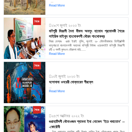
...
Read More
শৈরেং
২৯শে জুলাই ২০২৩ ইং
মণিপুরী মিররগী নৈনা মীফম অমসুং হামোম প্রমোদকী শৈরেং
লাইরিক মাইখুম হাংদোকপগী থৌরম পাংথোকখ্র
মিরর ডেস্কঃ ঙরাং ইরাই নুমিৎ, জুলাই ২৮ মৌলভীবাজার ডিস্ট্রিক্টকী
ভানুগাছতা বাংলাদেশকী অহানবা মণিপুরী নিউজ ওয়েবসাইট মণিপুরী মিরর'গী
চহী ৩ শুবগী কুমওন থৌরমগা মরি......
Read More
শৈরেং
১৩ই জুলাই ২০২৩ ইং
যসোদাদা ওনরেরী দোক্তরেত পীরক্লে
...
Read More
শৈরেং
২৫শে অক্টোবর ২০২২ ইং
গুৱাহাটিদগী থৌনাওজম শ্যামনা ইবা নোভেল ‘ইচে থবাতোন’ --
-কোরৌবী
ইচে থবাতোন হায়রিবা ৱারী লিশাং অসিবু ইবা থৌনাওজম শ্যাম সিংহ