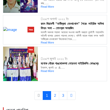
কাছ......
Read More
২৬শে অগাস্ট ২০২২ ইং
রতন থিয়ামগী “তাবীদ্রবা তেংথাখোল” শৈরেং লাইরিক অসিদা
মিৎয়ং অমা -- তোংব্রম অমরজিৎ
শৈরেং
মতমগী অকনবা শহুমদা অহোংবা অওনবা কয়াগী মরক্তা খুনাইগী শক্তমশিং
অইবগী থম্মোয় চেবাংদা লাচনবা লেপ্তে। মসিগী ময়েক লারবা মশক অমনি
‘তাবীদ্রবা তেংথাখোল’ মিংথোনবা শৈরেং......
Read More
শৈরেং
২৬শে জুলাই ২০২২ ইং
মপোক থৌরম পাঙথোকপগা লোয়ননা লাইরিকশিং ফোঙখ্রে
ইম্ফাল, জুলাই ২৫ :&......
Read More
1
2
3
মণিপুরী মিরর
১১ই অগাস্ট ২০২৩ ইং