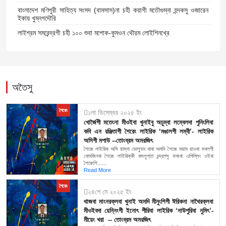
বাংলাদেশ মণিপুরী সাহিত্য সংসদ (বামসাস)না চহী কয়াগী মতৌগুম্না হন্দকসু ওজারেন
ইকায় খুম্নগদৌরি
লাইশ্রম সমরেন্দ্রগী চহী ১০০ শুবা মপোক-কুমওন থৌরম লোইশিনখ্রে
অতৈসু
শৈরেং
১লা ডিসেম্বর ২০২৫ ইং
খোর্জৈগী মতেংনা মীওইবা খুনাইবু অচুম্বা লম্বেলদা পুনিংলিবা
কবি এন রঞ্জিতাগী শৈরেং লাইরিক ‘মঙালগী লম্বী’- লাইরিক
অসিগী মপাউ --তোংব্রম অমরজিৎ
শৈরেং লাইরিক অসি য়াম্না ভোল্যুম থাবা অমদি শৈরেং ময়াম য়াওবা মখলগী
খোমজিনবা শৈরেং লাইরিক্কী কাংলুপ্তা চন্দ্রগসু ফজবা এপিল্লিং ওইবা
শৈরেংশি......
Read More
শৈরেং
২৪শে মে ২০২৫ ইং
থাজবা মাংনরক্লবা খুনাই অমদি মীনুংশিগী ঈরিকনা নাথৈরক্লবা
মীওইবদা য়েন্নিংগী ইনোৎ পীরিবা লাইরিক ‘নাউপুরিবা নুমিৎ’-
মীয়েং খরা -- তোংব্রম অমরজিৎ