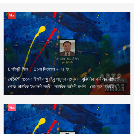
শৈরেং
মণিপুরী মিরর
১লা ডিসেম্বর ২০২৫ ইং
খোর্জৈগী মতেংনা মীওইবা খুনাইবু অচুম্বা লম্বেলদা পুনিংলিবা কবি এন রঞ্জিতাগী
শৈরেং লাইরিক ‘মঙালগী লম্বী’- লাইরিক অসিগী মপাউ --তোংব্রম অমরজিৎ
শৈরেং