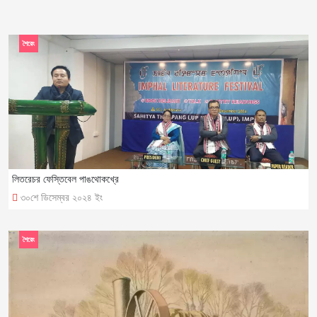
শৈরেং
লিতরেচর ফেস্তিবেল পাঙথোকখ্রে
৩০শে ডিসেম্বর ২০২৪ ইং
শৈরেং