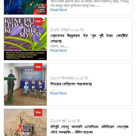
অশৈব মৈরাগী পুকনিংগী ৱাফম খর লাইরিক অসিদা ইরিবসিদসু হায়রি, “শৈরেংবু
ঐনা কয়ামুক য়াম্না নুংশিজবগে হায়ববু শৈরেং......
Read More
শৈরেং
১৪ই এপ্রিল ২০২৫ ইং
প্রোফেসার বীরকুমারনা ইবা ‘কুম পুবী লৈরাং কোম্বীরৈ’
ফোঙখ্রে
ইম্ফাল, এপ......
Read More
শৈরেং
৩০শে ডিসেম্বর ২০২৪ ইং
লিতরেচর ফেস্তিবেল পাঙথোকখ্রে
...
Read More
শৈরেং
২০শে মার্চ ২০২৪ ইং
মণিপুরি লোনবু আসামগি এসোসিয়েৎ ওফিসিয়েল লেংগ্বেজ
ওইনা সকখঙখিব - -দিলিপ ময়েংবম