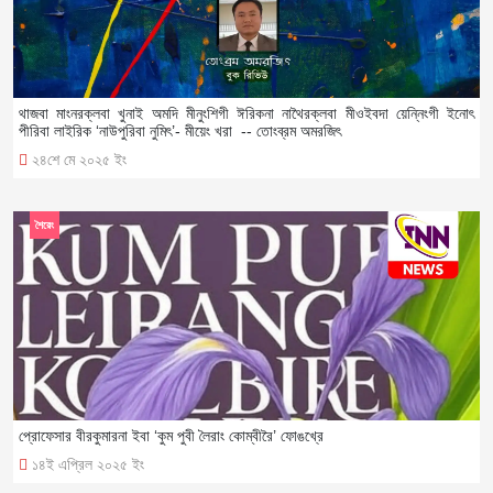
থাজবা মাংনরক্লবা খুনাই অমদি মীনুংশিগী ঈরিকনা নাথৈরক্লবা মীওইবদা য়েন্নিংগী ইনোৎ
পীরিবা লাইরিক ‘নাউপুরিবা নুমিৎ’- মীয়েং খরা -- তোংব্রম অমরজিৎ
২৪শে মে ২০২৫ ইং
শৈরেং
প্রোফেসার বীরকুমারনা ইবা ‘কুম পুবী লৈরাং কোম্বীরৈ’ ফোঙখ্রে
১৪ই এপ্রিল ২০২৫ ইং