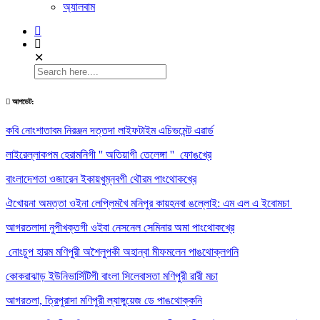
অ্যালবাম
✕
আপডেট:
কবি নোংশাতাবম নিরঞ্জন দত্তদা লাইফটাইম এচিভমেন্ট এৱার্ড
লাইরেল্লাকপম হেরামনিগী '' অতিয়াগী তেলেঙ্গা '' ফোঙখ্রে
বাংলাদেশতা ওজারেন ইকায়খুম্নবগী থৌরম পাংথোকখ্রে
ঐখোয়না অমত্তা ওইনা লেপ্লিমখৈ মনিপুর কায়হনবা ঙল্লোই: এম এল এ ইবোমচা
আগরতলাদা নুপীখক্তগী ওইবা নেসনেল সেমিনার অমা পাংথোকখ্রে
নোংচুপ হারম মণিপুরী অশৈলুপকী অহান্বা মীফমলেন পাঙথোক্লগনি
কোকরাঝাড় ইউনিভার্সিটিগী বাংলা সিলেবাসতা মণিপুরী ৱারী মচা
আগরতলা, ত্রিপুরাদা মণিপুরী ল্যাঙ্গুয়েজ ডে পাঙথোক্কনি