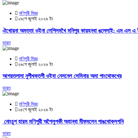
মণিপুরী মিরর
২৯শে জুলাই ২০২৬ ইং
ঐখোয়না অমত্তা ওইনা লেপ্লিমখৈ মনিপুর কায়হনবা ঙল্লোই: এম এল 
ভারত
মণিপুরী মিরর
২৬শে জুলাই ২০২৬ ইং
আগরতলাদা নুপীখক্তগী ওইবা নেসনেল সেমিনার অমা পাংথোকখ্রে
ভারত
মণিপুরী মিরর
২৫শে জুলাই ২০২৬ ইং
নোংচুপ হারম মণিপুরী অশৈলুপকী অহান্বা মীফমলেন পাঙথোক্লগনি
ভারত