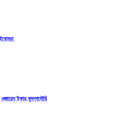
এ ইবোমচা
সু ওজারেন ইকায় খুম্নগদৌরি