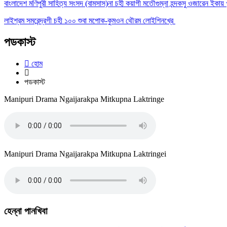
বাংলাদেশ মণিপুরী সাহিত্য সংসদ (বামসাস)না চহী কয়াগী মতৌগুম্না হন্দকসু ওজারেন ইকায় 
লাইশ্রম সমরেন্দ্রগী চহী ১০০ শুবা মপোক-কুমওন থৌরম লোইশিনখ্রে
পডকাস্ট
হোম
পডকাস্ট
Manipuri Drama Ngaijarakpa Mitkupna Laktringe
Manipuri Drama Ngaijarakpa Mitkupna Laktringei
হেন্না পানখিবা