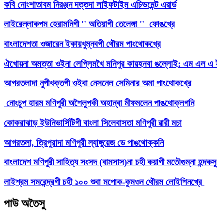
কবি নোংশাতাবম নিরঞ্জন দত্তদা লাইফটাইম এচিভমেন্ট এৱার্ড
লাইরেল্লাকপম হেরামনিগী '' অতিয়াগী তেলেঙ্গা '' ফোঙখ্রে
বাংলাদেশতা ওজারেন ইকায়খুম্নবগী থৌরম পাংথোকখ্রে
ঐখোয়না অমত্তা ওইনা লেপ্লিমখৈ মনিপুর কায়হনবা ঙল্লোই: এম এল 
আগরতলাদা নুপীখক্তগী ওইবা নেসনেল সেমিনার অমা পাংথোকখ্রে
নোংচুপ হারম মণিপুরী অশৈলুপকী অহান্বা মীফমলেন পাঙথোক্লগনি
কোকরাঝাড় ইউনিভার্সিটিগী বাংলা সিলেবাসতা মণিপুরী ৱারী মচা
আগরতলা, ত্রিপুরাদা মণিপুরী ল্যাঙ্গুয়েজ ডে পাঙথোক্কনি
বাংলাদেশ মণিপুরী সাহিত্য সংসদ (বামসাস)না চহী কয়াগী মতৌগুম্না হন্দক
লাইশ্রম সমরেন্দ্রগী চহী ১০০ শুবা মপোক-কুমওন থৌরম লোইশিনখ্রে
পাউ অতৈসু