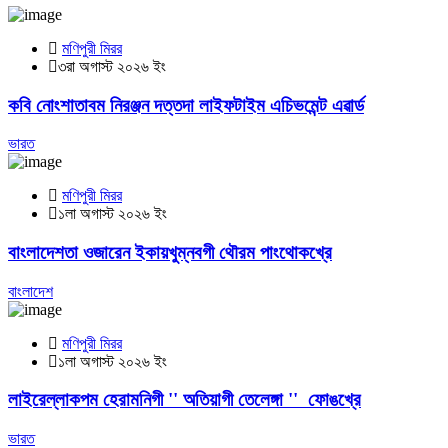
মণিপুরী মিরর
৩রা অগাস্ট ২০২৬ ইং
কবি নোংশাতাবম নিরঞ্জন দত্তদা লাইফটাইম এচিভমেন্ট এৱার্ড
ভারত
মণিপুরী মিরর
১লা অগাস্ট ২০২৬ ইং
বাংলাদেশতা ওজারেন ইকায়খুম্নবগী থৌরম পাংথোকখ্রে
বাংলাদেশ
মণিপুরী মিরর
১লা অগাস্ট ২০২৬ ইং
লাইরেল্লাকপম হেরামনিগী '' অতিয়াগী তেলেঙ্গা '' ফোঙখ্রে
ভারত