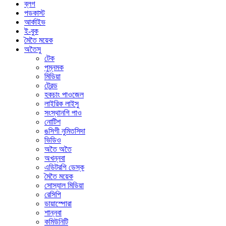
ব্লগ
পডকাস্ট
আর্কাইভ
ই-বুক
মৈতৈ ময়েক
অতৈসু
টেক
পুম্নমক
মিডিয়া
ট্রেন্ড
হকচাং পাওজেল
লাইরিক লাইসু
সংস্থানগি পাও
নোটিশ
ঙসিগী নুমিতসিদা
ভিডিও
অতৈ অতৈ
অখন্নবা
এডিটরগি ডেস্ক
মৈতৈ ময়েক
সোস্যাল মিডিয়া
রেসিপি
ডায়াস্পোরা
শান্নবা
কমিউনিটি