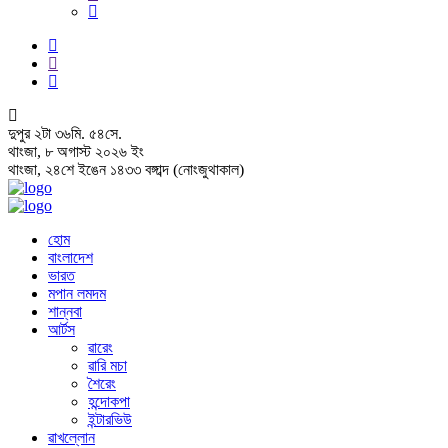
দুপুর
২
টা
৩৬
মি.
৫৫
সে.
থাংজা, ৮ অগাস্ট ২০২৬ ইং
থাংজা, ২৪শে ইঙেন ১৪৩৩ বঙ্গাব্দ (নোংজুথাকাল)
হোম
বাংলাদেশ
ভারত
মপান লমদম
শান্নবা
আর্টস
ৱারেং
ৱারি মচা
শৈরেং
হন্দোকপা
ইন্টারভিউ
ৱাখল্লোন