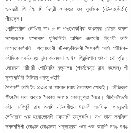
ওনেররী পি ঐচ দি দিগ্রী দোক্তর ওব ম্যুজিক (নট-সঙ্কীর্তন)
পীরক্লে।
পোন্দিচেরীদা হৌখিবা তাং ৮ দা পাঙথোকখিবা অখন্নবা থৌরম অমদা
সগোলসেম যসোদাদা য়ুনিবর্সিতি অসিনা ওনরেরী দ্রিগ্রী অসি
লান্থোকখিবনি। শক্নায়রবী নট-সঙ্কীর্তনগী শৈশকপী অসি হৌজিক-
হৌজিক গবর্নমেন্ত দান্স কলেজদা ভাইস প্রিন্সিপাল ওইনা থৌ পুরি।
লোয়ননা শ্রীশ্রী গোবিন্দজি নৃত্যালয় (গবর্নমেন্ত দান্স কলেজ) গী
সুত্রধারীগী সিনিয়র গুরুসু ওইরি।
শৈশকপী অসি ইং ১৯৬৪ দা খাম্রন ময়ায় লৈকায়দা পোকই। হৌজিক্না
শীংজমৈ মখা ওক্রম লৈকায় সনসম কোল্লুপ্তা লৈরে। পীক্লিঙৈদগী
হৌনা মণিপুরী রাস অমদি নট-সঙ্গীর্তন ঈশৈগী লমসিদনা খাম্রন্দগী
লৈখিদ্রবা গুরু ইবোতোনগী মফমদগী তম্লকখি। মখা তানা লমসিদা
লমদমসিগী তোঙান-তোঙানবা শক্নায়রবা ওজা-গুরু কয়াগী মথঙ-মথঙ