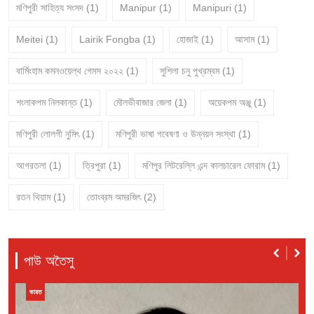
মণিপুরী সাহিত্য সংসদ
(1)
Manipur
(1)
Manipuri
(1)
Meitei
(1)
Lairik Fongba
(1)
হোজাই
(1)
আসাম
(1)
বার্মিংহাম কমনওয়েল্থ গেমস ২০২২
(1)
সুশিলা চনু পুখ্রম্বম
(1)
শংলাকপম নিলকান্ত
(1)
মৌলভীবাজার জেলা
(1)
অয়েকপম অঞ্জু
(1)
মণিপুরী লোলগী নুমিৎ
(1)
মণিপুরী ভাষা গবেষণা ও উন্নয়ন সংস্থা
(1)
আগরতলা
(1)
ত্রিপুরা
(1)
মণিপুর লিটরেল্লি এন্দ কালচারেল ফোরাম
(1)
রতন থিয়াম
(1)
তোংব্রম অমরজিৎ
(2)
পাউ অতৈসু
বাংলাদেশ