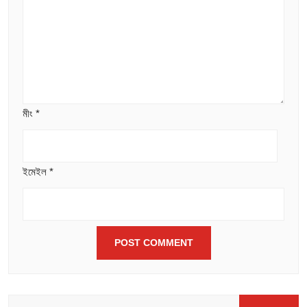
মীং
*
ইমেইল
*