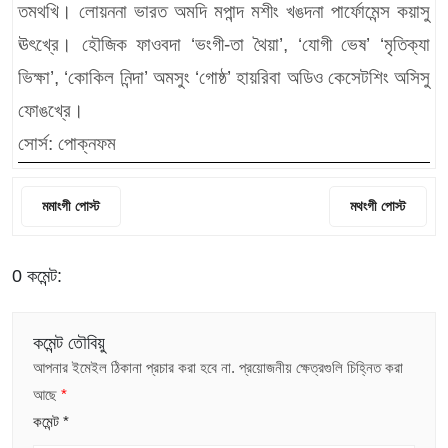
তমথখি। লোয়ননা ভারত অমদি মপান্দ মশীং খঙদনা পার্ফোমেন্স কয়াসু
ঊৎখ্রে। হৌজিক ফাওবদা ‘ভংগী-তা থৈয়া’, ‘যোগী ভেষ’ ‘মৃতিক্যা
ভিক্ষা’, ‘কোকিল নিন্দা’ অমসুং ‘গোষ্ঠ’ হায়রিবা অডিও কেসেটশিং অসিসু
ফোঙখ্রে।
সোর্স: পোক্নফম
মমাংগী পোস্ট
মথংগী পোস্ট
0 কমেন্ট:
কমেন্ট তৌবিয়ু
আপনার ইমেইল ঠিকানা প্রচার করা হবে না.
প্রয়োজনীয় ক্ষেত্রগুলি চিহ্নিত করা
আছে
*
কমেন্ট
*