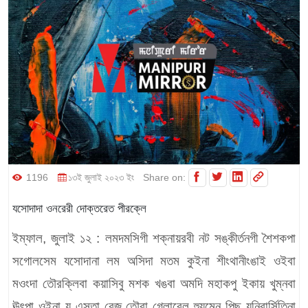
1196
১৩ই জুলাই ২০২৩ ইং
Share on:
যসোদাদা ওনরেরী দোক্তরেত পীরক্লে
ইম্ফাল, জুলাই ১২ :
লমদমসিগী শক্নায়রবী নট সঙ্কীর্তনগী শৈশকপা
সগোলসেম যসোদানা লম অসিদা মতম কুইনা শীংথানীংঙাই ওইবা
মওংদা তৌরক্লিবা কয়াসিবু মশক খঙবা অমদি মহাকপু ইকায় খুম্নবা
ঊৎপা ওইনা য়ু এসতা বেজ তৌবা গ্লোবেল হ্যুমেন পিছ য়ুনিবার্সিতিনা