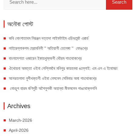
অনৌবা পোস্ট
কবি নোংশাতাবম নিরঞ্জন দত্তদা লাইফটাইম এচিভমেন্ট এৱার্ড
লাইরেল্লাকপম হেরামনিগী '' অতিয়াগী তেলেঙ্গা '' ফোঙখ্রে
বাংলাদেশতা ওজারেন ইকায়খুম্নবগী থৌরম পাংথোকখ্রে
ঐখোয়না অমত্তা ওইনা লেপ্লিমখৈ মনিপুর কায়হনবা ঙল্লোই: এম এল এ ইবোমচা
আগরতলাদা নুপীখক্তগী ওইবা নেসনেল সেমিনার অমা পাংথোকখ্রে
নোংচুপ হারম মণিপুরী অশৈলুপকী অহান্বা মীফমলেন পাঙথোক্লগনি
Archives
March-2026
April-2026