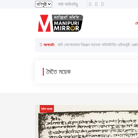
পাউ ফাউনবিয়ু
থাংজা, ৮ অগাস্ট ২০২৬ ইং
থাংজা, ২৪শে ইঙেন
হ
লাইরেল্লাকপম হেরামনিগী '' অতিয়াগী তেলেঙ্গা '' ফোঙখ্রে
আপডেট:
কবি নোংশাতাবম নিরঞ্জন দত্তদা লাইফটাইম এচিভমেন্ট এৱার্
মৈতৈ ময়েক
মৈতৈ ময়েক