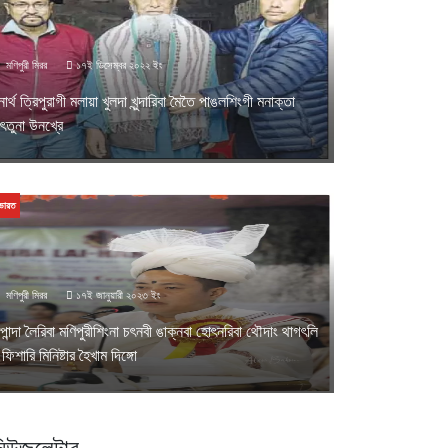
মণিপুরী মিরর
১৭ই ডিসেম্বর ২০২২ ইং
োর্থ ত্রিপুরাগী মলায়া খুলদা খুন্দারিবা মৈতৈ পাঙলশিংগী মনাক্তা
ৎতুনা উনখ্রে
ভারত
মণিপুরী মিরর
১৭ই জানুয়ারী ২০২৩ ইং
পান্দা লৈরিবা মণিপুরীশিংনা চৎনবী ঙাক্নবা হোৎনরিবা থৌদাং থাগৎলি
 ফিশারি মিনিষ্টার হৈখাম দিঙ্গো