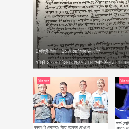
মণিপুরী মিরর
১২ই সেপ্টেম্বর ২০২২ ইং
মণিপুরী লোল ক্লাসিকেল লেঙ্গুয়েজ চন্নবা ওনশিনমিন্নদুনা মায় পাক
মৈতৈ ময়েক
মৈতৈ ময়
সার্স-ক
বঙ্গবন্ধুগী লৈবাক্তাঃ মীতৈ ময়েক্তা ফোঙখ্রে
হাত্তোকপ