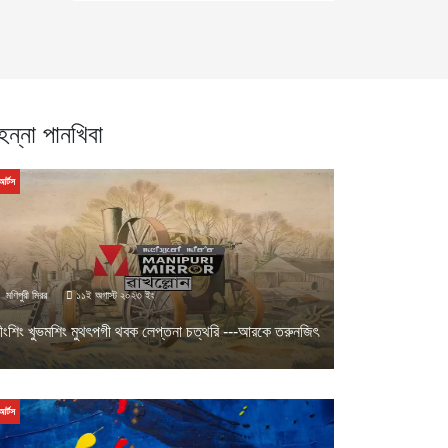
েন্না পানখিবা
আর্টস
মণিপুরী মিরর
১১ই অগাস্ট ২০২৩ ইং
ীংশিং খুভমশিং মুথৎপগী থবক লেপ্তনা চত্থরি ---আরকে তরুনজিৎ
আর্টস