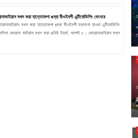
রোনাভাইরাস মখল কয়া হাত্তোকপা ঙম্বা মীওইবগী এন্টিবোডিশিং থেংনরে
োরোনাভাইরাস মখল কয়া হাত্তোকপা ঙম্বা মীওইবগী হকচাংদা য়াওবা এন্টিবোডিশিং
শ
রে। মসিনা কেরোনা ভাইরাস মখল কয়া ঙনিউ ইয়র্ক, আগস্ট ৮ : কোরোনাভাইরাস মখল
ত
খ
অ