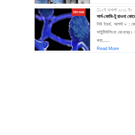
১০ই অগাস্ট ২০২১ ইং
মৈতৈ ময়েক
সার্স-কোভি-টু য়াওনা কো
নিউ ইয়র্ক, আগস্ট ৮ : ক
সাইন্টিস্টশিংনা থেংনখ্
কয়া......
Read More