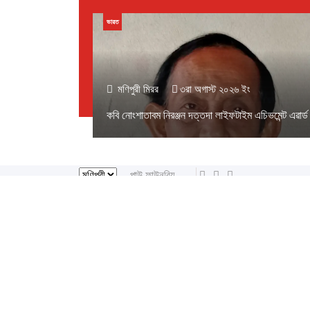
ভারত
মণিপুরী মিরর
৩রা অগাস্ট ২০২৬ ইং
কবি নোংশাতাবম নিরঞ্জন দত্তদা লাইফটাইম এচিভমেন্ট এৱার্ড
পাউ ফাউনবিয়ু
থাংজা, ৮ অগাস্ট ২০২৬ ইং
থাংজা, ২৪শে ইঙেন
হ
লাইরেল্লাকপম হেরামনিগী '' অতিয়াগী তেলেঙ্গা '' ফোঙখ্রে
আপডেট:
কবি নোংশাতাবম নিরঞ্জন দত্তদা লাইফটাইম এচিভমেন্ট এৱার্