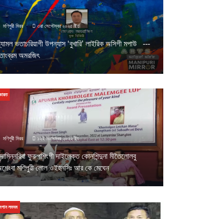
মণিপুরী মিরর
৩রা সেপ্টেম্বর ২০২৫ ইং
্যামল ভতাচরিয়াগী উপন্যাস ‘বুখারি’ লাইরিক অসিগী মপাউ ---
োংব্রম অমরজিৎ
ভারত
মণিপুরী মিরর
১২ই ডিসেম্বর ২০২২ ইং
ুন্দামিন্নরিবা ফুরুপশিংগী দাইলেক্ত কোনশিন্দুনা মীতৈলোলবু
শেংবা মণিপুরী লোল ওইহনসিঃ আর কে মেঘেন
মপান লমদম