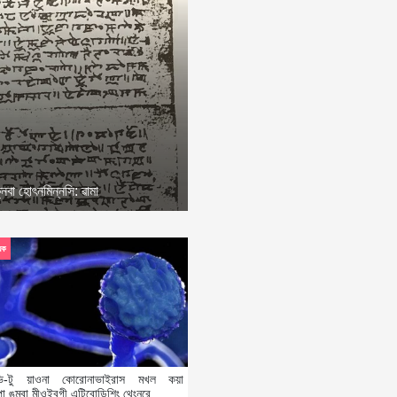
্নবা হোৎনমিন্নসি: ৱামা
েক
োভি-টু য়াওনা কোরোনাভাইরাস মখল কয়া
া ঙম্বা মীওইবগী এন্টিবোডিশিং থেংনরে