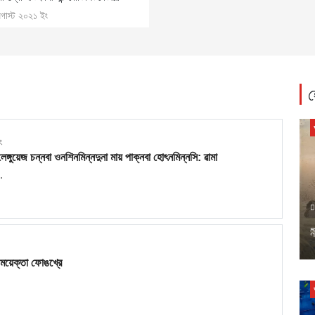
গাস্ট ২০২১ ইং
হ
ং
ঙ্গুয়েজ চন্নবা ওনশিনমিন্নদুনা মায় পাক্নবা হোৎনমিন্নসি: ৱামা
.
ন
তৈ ময়েক্তা ফোঙখ্রে
.