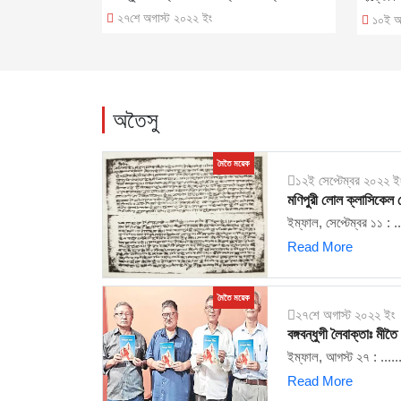
২৭শে অগাস্ট ২০২২ ইং
১০ই অ
অতৈসু
মৈতৈ ময়েক
১২ই সেপ্টেম্বর ২০২২ ই
মণিপুরী লোল ক্লাসিকেল লে
ইম্ফাল, সেপ্টেম্বর ১১ : ..
Read More
মৈতৈ ময়েক
২৭শে অগাস্ট ২০২২ ইং
বঙ্গবন্ধুগী লৈবাক্তাঃ মী
ইম্ফাল, আগস্ট ২৭ : .....
Read More