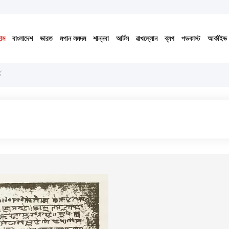
 ১৪৩৩ বঙ্গাব্দ (নোংজুথাকাল)
োম
বাংলাদেশ
ভারত
মপান লমদম
শান্নবা
আর্টস
ৱাখল্লোন
ব্লগ
পডকাস্ট
আর্কাইভ
ড