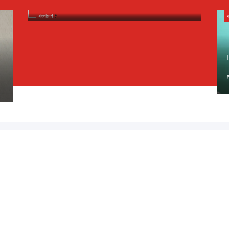
বাংলাদেশতা ওজারেন ইকায়খুম্নবগী থৌরম পাংথোকখ্রে
বাংলাদেশ
ভ
 ১৪৩৩ বঙ্গাব্দ (নোংজুথাকাল)
োম
বাংলাদেশ
ভারত
মপান লমদম
শান্নবা
আর্টস
ৱাখল্লোন
ব্লগ
পডকাস্ট
আর্কাইভ
ড