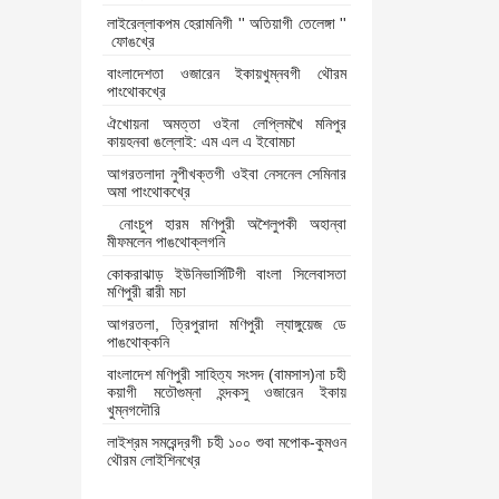
লাইরেল্লাকপম হেরামনিগী '' অতিয়াগী তেলেঙ্গা ''
ফোঙখ্রে
বাংলাদেশতা ওজারেন ইকায়খুম্নবগী থৌরম
পাংথোকখ্রে
ঐখোয়না অমত্তা ওইনা লেপ্লিমখৈ মনিপুর
কায়হনবা ঙল্লোই: এম এল এ ইবোমচা
আগরতলাদা নুপীখক্তগী ওইবা নেসনেল সেমিনার
অমা পাংথোকখ্রে
নোংচুপ হারম মণিপুরী অশৈলুপকী অহান্বা
মীফমলেন পাঙথোক্লগনি
কোকরাঝাড় ইউনিভার্সিটিগী বাংলা সিলেবাসতা
মণিপুরী ৱারী মচা
আগরতলা, ত্রিপুরাদা মণিপুরী ল্যাঙ্গুয়েজ ডে
পাঙথোক্কনি
বাংলাদেশ মণিপুরী সাহিত্য সংসদ (বামসাস)না চহী
কয়াগী মতৌগুম্না হন্দকসু ওজারেন ইকায়
খুম্নগদৌরি
লাইশ্রম সমরেন্দ্রগী চহী ১০০ শুবা মপোক-কুমওন
থৌরম লোইশিনখ্রে