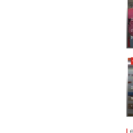
ন
চ
ম
-