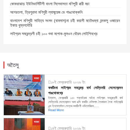
কোকরাঝাড় ইউনিভার্সিটিগী বাংলা সিলেবাসতা মণিপুরী ৱারী মচা
আগরতলা, ত্রিপুরাদা মণিপুরী ল্যাঙ্গুয়েজ ডে পাঙথোক্কনি
বাংলাদেশ মণিপুরী সাহিত্য সংসদ (বামসাস)না চহী কয়াগী মতৌগুম্না হন্দকসু ওজারেন
ইকায় খুম্নগদৌরি
লাইশ্রম সমরেন্দ্রগী চহী ১০০ শুবা মপোক-কুমওন থৌরম লোইশিনখ্রে
অতৈসু
ভারত
১৮ই ফেব্ররুয়ারি ২০২৬ ইং
ককচীংদা লাইশ্রম সমরেন্দ্র বার্থ সেন্তিনরি সেলেব্রেসন
পাঙথোকখ্রে
ইম্ফাল, ফেব্রুৱারী ১৫ঃ শক্নাইরবা অইবা লাইশ্রম সমরেন্দ্রগী বার্থ
সেন্তিনরি সেলেব্রেসন অমা ঙসি ককচীং ফৌশুপাৎ লৈকায়দা লৈবা লাইব্রেরি
এন্দ ইনফোর্মেসন সেন্তর ককচীংগী ওদিতোরিয়ম......
Read More
ভারত
১৪ই ফেব্ররুয়ারি ২০২৬ ইং