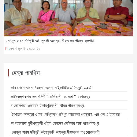
নোংচুপ হারম মণিপুরী অশৈলুপকী অহান্বা মীফমলেন পাঙথোক্লগনি
২৫শে জুলাই ২০২৬ ইং
হেন্না পানখিবা
কবি নোংশাতাবম নিরঞ্জন দত্তদা লাইফটাইম এচিভমেন্ট এৱার্ড
লাইরেল্লাকপম হেরামনিগী '' অতিয়াগী তেলেঙ্গা '' ফোঙখ্রে
বাংলাদেশতা ওজারেন ইকায়খুম্নবগী থৌরম পাংথোকখ্রে
ঐখোয়না অমত্তা ওইনা লেপ্লিমখৈ মনিপুর কায়হনবা ঙল্লোই: এম এল এ ইবোমচা
আগরতলাদা নুপীখক্তগী ওইবা নেসনেল সেমিনার অমা পাংথোকখ্রে
নোংচুপ হারম মণিপুরী অশৈলুপকী অহান্বা মীফমলেন পাঙথোক্লগনি