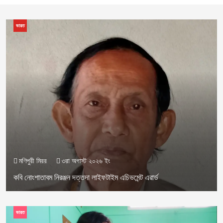
ভারত
মণিপুরী মিরর
৩রা অগাস্ট ২০২৬ ইং
কবি নোংশাতাবম নিরঞ্জন দত্তদা লাইফটাইম এচিভমেন্ট এৱার্ড
ভারত