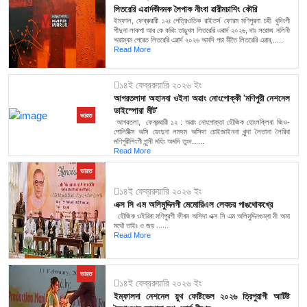
লিতরেরি এৱার্দকীদমক লৈপাক নীংবা ৱারীমচাশিং কৌরি
ইম্ফাল, ফেব্রুৱারী ১২ঃ পেত্রিওতিক রাইতর্স ফোরম মণিপুরনা চহী খুদিংগী
পীদুনা লাকপা আর কে কথিং তাঙ্খুল লিতরেরি এৱার্দ ২০২৬, দাঃ সরোজ নলিনী
অরাম্বম পেরেত লিতরেরি এৱার্দ ২০২৬ অমদি পচা মীতৈ লিতরেরি এৱার্......
Read More
১৪ই ফেব্ররুয়ারি ২০২৬ ইং
আগরতলাদা অহানবা ওইনা অৱাং নোংপোক্কী 'মণিপুরী নেশনেল
ডাইস্পোরা মীট'
ভারত
আগরতলা, ফেব্রুৱারী ১২ : অৱাং নোংপোক্তা হৌজিক হোংলক্লিবা জিও-
পোলিটিক্স অসি য়েংদুনা লমদম অসিদা চোইজাইননা খুন্দা লৈতানা লৈরিবা
মণিপুরীশিংগী পুন্সী মহিং অমদি তুংদ......
Read More
ভারত
১৪ই ফেব্ররুয়ারি ২০২৬ ইং
এক্স সি এম অলিমুদ্দিনগী মেমোরিএল লেকচর পাঙথোকখ্রে
হৌজিক ওইরিবা মণিপুরগী ফীবম অসিদা এক্স সি এম অলিমুদ্দিনগুম্বা মী অমা
মথৌ তাইঃ ও জয় ......
Read More
ভারত
১৪ই ফেব্ররুয়ারি ২০২৬ ইং
ইম্ফালদা নেশনেল য়ুথ ফেষ্টিভেল ২০২৬ ত্রিপুরাগী আর্টিষ্ট