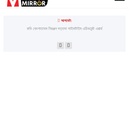
আপডেট:
লাইরেল্লাকপম হেরামনিগী '' অতিয়াগী তেলেঙ্গা '' ফোঙখ্রে
কবি নোংশাতাবম নিরঞ্জন দত্তদা লাইফটাইম এচিভমেন্ট এৱার্ড