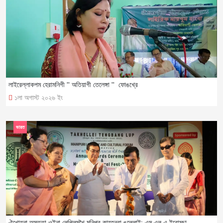
লাইরেল্লাকপম হেরামনিগী '' অতিয়াগী তেলেঙ্গা '' ফোঙখ্রে
১লা অগাস্ট ২০২৬ ইং
ভারত
ঐখোয়না অমত্তা ওইনা লেপ্লিমখৈ মনিপুর কায়হনবা ঙল্লোই: এম এল এ ইবোমচা