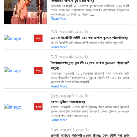
লৈশাংথেম আশাদা য়ুথ এৱার্দ পীখ্রে
আগরতলা, ফেব্রুয়ারী ১২: নেশনেল য়ুথ কালচারেল ফেষ্টিভেল ২০২৬ গা মরী
লৈননা ঈপাক ফিল্ম প্রোডাকশন অমসুং জয়দ্বীপ মেমোরিয়েল ফাউন্ডেশননা
খুৎশম্ননা ঙরাং ফেব্রুৱারী ১১, ইম্ফা......
Read More
৯ই ফেব্ররুয়ারি ২০২৬ ইং
এম কে বিনোদিনী দেবীগী ১০৪ শুবা মপোক কুমওন পাঙথোকখ্রে
ভারত
এম কে বিনোদিনী অসি লমদম অসিগী তাঙলবা লননিঃ অরিবম শ্যাম শর্মা ...
Read More
৬ই ফেব্ররুয়ারি ২০২৬ ইং
কৈথেল্লাকপম চন্দ্র কুমারগী ১২১শুবা মপোক কুমওনদা শ্রদ্ধাঞ্জলি
কৎখ্রে
ভারত
আগরতলা, ফেব্রুৱারী ০৫ : ত্রিপুরাদা সাহিত্যগী লমদা লময়ানবা অমনি
হায়না শীংথানরিবা কৈথেল্লাকপম চন্দ্রকুমার সিংহগী চহী ১২১ শুবা মপোক
কুমওনগা মরী লৈননা চৎখিবা ফেব্রুৱারী......
Read More
৪ঠা ফেব্ররুয়ারি ২০২৬ ইং
ফেশন তুরিজম পাঙথোকখ্রে
ইম্ফাল, ফেব্রুৱারী ১ঃ স্টেত অসিগী তুরিজমবু হেন্না অৱাংবা থাক্তা পুখৎনবগী
ভারত
পান্দমদা শক্নাইরবা দিজাইনর রোবর্ত নাওরেমগী ফেশন তুরিজম ২০২৬ ঙসি
লোক্তাক পাৎ মপালদা পাঙথোকখ্রে।...
Read More
১লা ফেব্ররুয়ারি ২০২৬ ইং
মণিপুরী সাহিত্য পরিষদকী ৬২শুবা মীফম; হন্দক চহীগী মনা মথুম