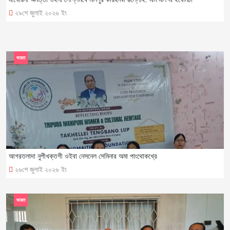
২৯শে জুলাই ২০২৬ ইং
ভারত
আগরতলাদা নুপীখক্তগী ওইবা নেসনেল সেমিনার অমা পাংথোকখ্রে
২৬শে জুলাই ২০২৬ ইং
ভারত