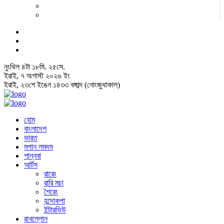
নুংথিল
৪
টা
১৮
মি.
২৬
সে.
ইরাই, ৭ অগাস্ট ২০২৬ ইং
ইরাই, ২৩শে ইঙেন ১৪৩৩ বঙ্গাব্দ (নোংজুথাকাল)
হোম
বাংলাদেশ
ভারত
মপান লমদম
শান্নবা
আর্টস
ৱারেং
ৱারি মচা
শৈরেং
হন্দোকপা
ইন্টারভিউ
ৱাখল্লোন