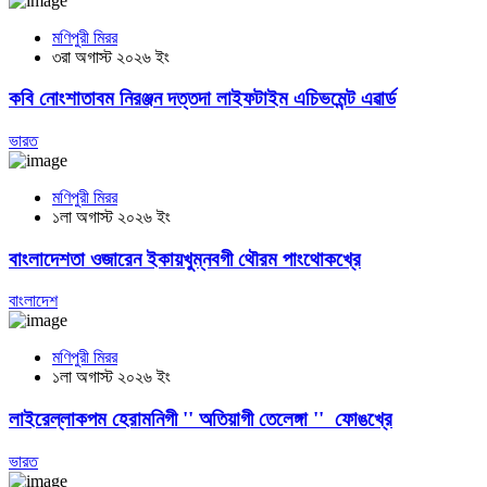
মণিপুরী মিরর
৩রা অগাস্ট ২০২৬ ইং
কবি নোংশাতাবম নিরঞ্জন দত্তদা লাইফটাইম এচিভমেন্ট এৱার্ড
ভারত
মণিপুরী মিরর
১লা অগাস্ট ২০২৬ ইং
বাংলাদেশতা ওজারেন ইকায়খুম্নবগী থৌরম পাংথোকখ্রে
বাংলাদেশ
মণিপুরী মিরর
১লা অগাস্ট ২০২৬ ইং
লাইরেল্লাকপম হেরামনিগী '' অতিয়াগী তেলেঙ্গা '' ফোঙখ্রে
ভারত