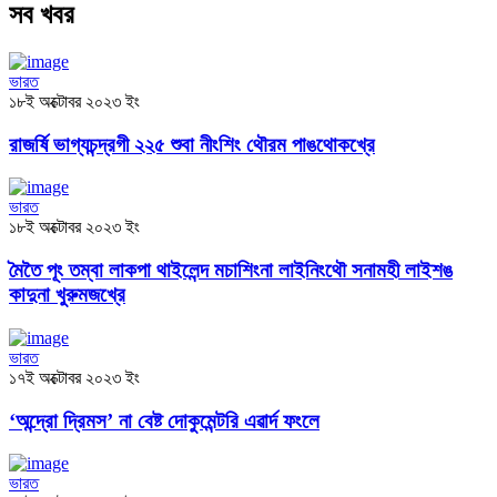
সব খবর
ভারত
১৮ই অক্টোবর ২০২৩ ইং
রাজর্ষি ভাগ্যচন্দ্রগী ২২৫ শুবা নীংশিং থৌরম পাঙথোকখ্রে
ভারত
১৮ই অক্টোবর ২০২৩ ইং
মৈতৈ পূং তম্বা লাকপা থাইলেন্দ মচাশিংনা লাইনিংথৌ সনামহী লাইশঙ
কাদুনা খুরুমজখ্রে
ভারত
১৭ই অক্টোবর ২০২৩ ইং
‘অন্দ্রো দ্রিমস’ না বেষ্ট দোকুমেন্টরি এৱার্দ ফংলে
ভারত