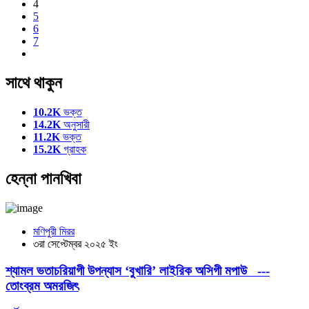
4
5
6
7
সাথে থাকুন
10.2K
ভক্ত
14.2K
অনুসারী
11.2K
ভক্ত
15.2K
গ্রাহক
হেন্না পানখিবা
মণিপুরী মিরর
৩রা সেপ্টেম্বর ২০২৫ ইং
শ্যামল ভতাচরিয়াগী উপন্যাস ‘বুখারি’ লাইরিক অসিগী মপাউ ---
তোংব্রম অমরজিৎ