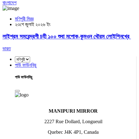
বাংলাদেশ
মণিপুরী মিরর
২৩শে জুলাই ২০২৬ ইং
লাইশ্রম সমরেন্দ্রগী চহী ১০০ শুবা মপোক-কুমওন থৌরম লোইশিনখ্রে
ভারত
পাউ ফাউনবিয়ু
পাউ ফাউনবিয়ু
MANIPURI MIRROR
2227 Rue Dollard, Longueuil
Quebec J4K 4P1, Canada