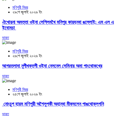
মণিপুরী মিরর
২৯শে জুলাই ২০২৬ ইং
ঐখোয়না অমত্তা ওইনা লেপ্লিমখৈ মনিপুর কায়হনবা ঙল্লোই: এম এল এ
ইবোমচা
ভারত
মণিপুরী মিরর
২৬শে জুলাই ২০২৬ ইং
আগরতলাদা নুপীখক্তগী ওইবা নেসনেল সেমিনার অমা পাংথোকখ্রে
ভারত
মণিপুরী মিরর
২৫শে জুলাই ২০২৬ ইং
নোংচুপ হারম মণিপুরী অশৈলুপকী অহান্বা মীফমলেন পাঙথোক্লগনি
ভারত