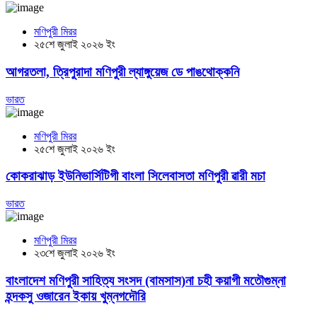
মণিপুরী মিরর
২৫শে জুলাই ২০২৬ ইং
আগরতলা, ত্রিপুরাদা মণিপুরী ল্যাঙ্গুয়েজ ডে পাঙথোক্কনি
ভারত
মণিপুরী মিরর
২৫শে জুলাই ২০২৬ ইং
কোকরাঝাড় ইউনিভার্সিটিগী বাংলা সিলেবাসতা মণিপুরী ৱারী মচা
ভারত
মণিপুরী মিরর
২৩শে জুলাই ২০২৬ ইং
বাংলাদেশ মণিপুরী সাহিত্য সংসদ (বামসাস)না চহী কয়াগী মতৌগুম্না
হন্দকসু ওজারেন ইকায় খুম্নগদৌরি