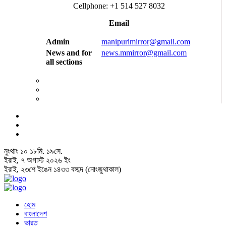
Cellphone: +1 514 527 8032
Email
Admin
manipurimirror@gmail.com
News and for
news.mmirror@gmail.com
all sections
নুংথাং
১০
১৮
মি.
১৯
সে.
ইরাই, ৭ অগাস্ট ২০২৬ ইং
ইরাই, ২৩শে ইঙেন ১৪৩৩ বঙ্গাব্দ (নোংজুথাকাল)
হোম
বাংলাদেশ
ভারত