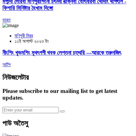
মপান্দা লৈরিবা মণিপুরীশিংনা চৎনবী ঙাক্নবা হোৎনরিবা থৌদাং থাগৎলি -
ফিশারি মিনিষ্টার হৈখাম দিঙ্গো
ভারত
মণিপুরী মিরর
১১ই অগাস্ট ২০২৩ ইং
নীংশিং খুভমশিং মুথৎপগী থবক লেপ্তনা চত্থরি ---আরকে তরুনজিৎ
আর্টস
নিউজলেটার
Please subscribe to our mailing list to get latest
updates.
পাউ অতৈসু