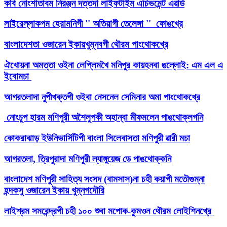
কবি নোংশাতাবম নিরঞ্জন দত্তদা লাইফটাইম এচিভমেন্ট এৱার্ড
লাইরেল্লাকপম হেরামনিগী '' অতিয়াগী তেলেঙ্গা '' ফোঙখ্রে
বাংলাদেশতা ওজারেন ইকায়খুম্নবগী থৌরম পাংথোকখ্রে
ঐখোয়না অমত্তা ওইনা লেপ্লিমখৈ মনিপুর কায়হনবা ঙল্লোই: এম এল এ
ইবোমচা
আগরতলাদা নুপীখক্তগী ওইবা নেসনেল সেমিনার অমা পাংথোকখ্রে
নোংচুপ হারম মণিপুরী অশৈলুপকী অহান্বা মীফমলেন পাঙথোক্লগনি
কোকরাঝাড় ইউনিভার্সিটিগী বাংলা সিলেবাসতা মণিপুরী ৱারী মচা
আগরতলা, ত্রিপুরাদা মণিপুরী ল্যাঙ্গুয়েজ ডে পাঙথোক্কনি
বাংলাদেশ মণিপুরী সাহিত্য সংসদ (বামসাস)না চহী কয়াগী মতৌগুম্না
হন্দকসু ওজারেন ইকায় খুম্নগদৌরি
লাইশ্রম সমরেন্দ্রগী চহী ১০০ শুবা মপোক-কুমওন থৌরম লোইশিনখ্রে