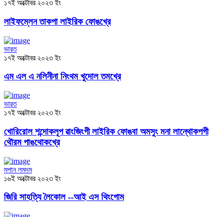
১৭ই অক্টোবর ২০২৩ ইং
লাইফম্লেন তাকপা লাইরিক ফোঙখ্রে
ভারত
১৭ই অক্টোবর ২০২৩ ইং
এম এল এ নলিনীনা নিংথম খুদোল তমখ্রে
ভারত
১৭ই অক্টোবর ২০২৩ ইং
খোরিরোল শন্দোকলূপ ৱাংজিংগী লাইরিক ফোঙবা অমসুং মনা লান্থোকপগী
থৌরম পাঙথোকখ্রে
মপান লমদম
১৬ই অক্টোবর ২০২৩ ইং
জিরি সাহত্যি লৈকোল --আই এস থিংগোম