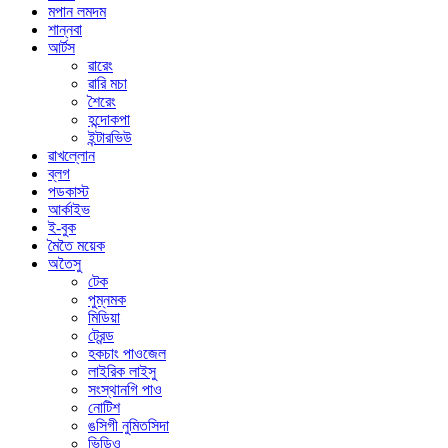
মপান লমদম
শান্নবা
আর্টস
ৱারেং
ৱারি মচা
শৈরেং
হন্দোকপা
ইন্টারভিউ
ৱাখল্লোন
ব্লগ
পডকাস্ট
আর্কাইভ
ই-বুক
মৈতৈ ময়েক
অতৈসু
টেক
পুম্নমক
মিডিয়া
ট্রেন্ড
হকচাং পাওজেল
লাইরিক লাইসু
সংস্থানগি পাও
নোটিশ
ঙসিগী নুমিতসিদা
ভিডিও