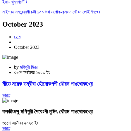
ইকায় খুম্নগদৌরি
লাইশ্রম সমরেন্দ্রগী চহী ১০০ শুবা মপোক-কুমওন থৌরম লোইশিনখ্রে
October 2023
হোম
October 2023
by
মণিপুরী মিরর
৩১শে অক্টোবর ২০২৩ ইং
মীতৈ ময়েক তম্বীবা হৌদোকপগী থৌরম পাঙথোকখ্রে
ভারত
ককচীংদসু মণিপুরী শৈরেংগী নুমিৎ থৌরম পাঙথোকখ্রে
৩১শে অক্টোবর ২০২৩ ইং
ভারত