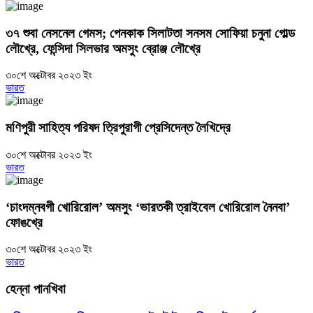
৩৭ শুবা নেসনেল গেমস; পেনকাক সিলাটতা সনসম সোফিয়া চনুনা গোল্ড
লৌখ্রে, ফেন্সিদা সিলভার অমসুং ব্রোঞ্জ লৌখ্রে
৩০শে অক্টোবর ২০২৩ ইং
ভারত
মণিপুরী সাহিত্য পরিষদ ত্রিপুরাগী প্রেসিদেন্ত লৈখিদ্রে
৩০শে অক্টোবর ২০২৩ ইং
ভারত
‘চাংদম্নবগী খোরিরোল’ অমসুং ‘ভারতকী ত্রাইবেল খোরিরোল নৈনবা’
ফোঙখ্রে
৩০শে অক্টোবর ২০২৩ ইং
ভারত
হেন্না পানখিবা