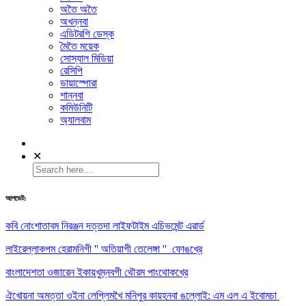
অতৈ অতৈ
অখন্নবা
এডিটরগি ডেস্ক
মৈতৈ ময়েক
সোস্যাল মিডিয়া
রেসিপি
ডায়াস্পোরা
শান্নবা
কমিউনিটি
অ্যালবাম
✕
আপডেট:
কবি নোংশাতাবম নিরঞ্জন দত্তদা লাইফটাইম এচিভমেন্ট এৱার্ড
লাইরেল্লাকপম হেরামনিগী '' অতিয়াগী তেলেঙ্গা '' ফোঙখ্রে
বাংলাদেশতা ওজারেন ইকায়খুম্নবগী থৌরম পাংথোকখ্রে
ঐখোয়না অমত্তা ওইনা লেপ্লিমখৈ মনিপুর কায়হনবা ঙল্লোই: এম এল এ ইবোমচা