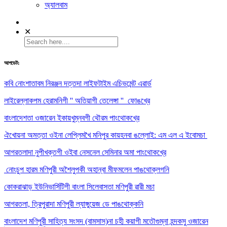
অ্যালবাম
✕
আপডেট:
কবি নোংশাতাবম নিরঞ্জন দত্তদা লাইফটাইম এচিভমেন্ট এৱার্ড
লাইরেল্লাকপম হেরামনিগী '' অতিয়াগী তেলেঙ্গা '' ফোঙখ্রে
বাংলাদেশতা ওজারেন ইকায়খুম্নবগী থৌরম পাংথোকখ্রে
ঐখোয়না অমত্তা ওইনা লেপ্লিমখৈ মনিপুর কায়হনবা ঙল্লোই: এম এল এ ইবোমচা
আগরতলাদা নুপীখক্তগী ওইবা নেসনেল সেমিনার অমা পাংথোকখ্রে
নোংচুপ হারম মণিপুরী অশৈলুপকী অহান্বা মীফমলেন পাঙথোক্লগনি
কোকরাঝাড় ইউনিভার্সিটিগী বাংলা সিলেবাসতা মণিপুরী ৱারী মচা
আগরতলা, ত্রিপুরাদা মণিপুরী ল্যাঙ্গুয়েজ ডে পাঙথোক্কনি
বাংলাদেশ মণিপুরী সাহিত্য সংসদ (বামসাস)না চহী কয়াগী মতৌগুম্না হন্দকসু ওজারেন