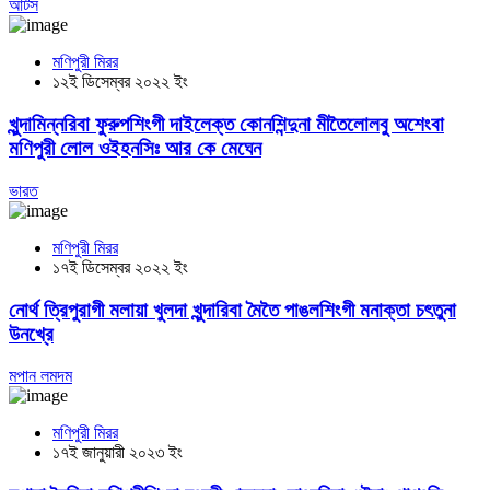
আর্টস
মণিপুরী মিরর
১২ই ডিসেম্বর ২০২২ ইং
খুন্দামিন্নরিবা ফুরুপশিংগী দাইলেক্ত কোনশিন্দুনা মীতৈলোলবু অশেংবা
মণিপুরী লোল ওইহনসিঃ আর কে মেঘেন
ভারত
মণিপুরী মিরর
১৭ই ডিসেম্বর ২০২২ ইং
নোর্থ ত্রিপুরাগী মলায়া খুলদা খুন্দারিবা মৈতৈ পাঙলশিংগী মনাক্তা চৎতুনা
উনখ্রে
মপান লমদম
মণিপুরী মিরর
১৭ই জানুয়ারী ২০২৩ ইং