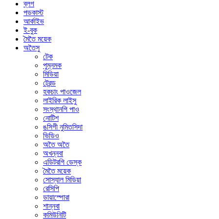
ব্লগ
পডকাস্ট
আর্কাইভ
ই-বুক
মৈতৈ ময়েক
অতৈসু
টেক
পুম্নমক
মিডিয়া
ট্রেন্ড
হকচাং পাওজেল
লাইরিক লাইসু
সংস্থানগি পাও
নোটিশ
ঙসিগী নুমিতসিদা
ভিডিও
অতৈ অতৈ
অখন্নবা
এডিটরগি ডেস্ক
মৈতৈ ময়েক
সোস্যাল মিডিয়া
রেসিপি
ডায়াস্পোরা
শান্নবা
কমিউনিটি