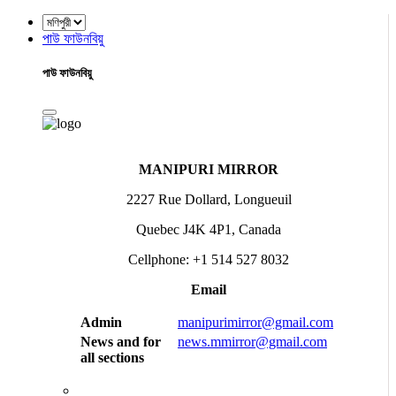
পাউ ফাউনবিয়ু
পাউ ফাউনবিয়ু
MANIPURI MIRROR
2227 Rue Dollard, Longueuil
Quebec J4K 4P1, Canada
Cellphone: +1 514 527 8032
Email
Admin
manipurimirror@gmail.com
News and for
news.mmirror@gmail.com
all sections