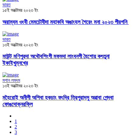
ভারত
১৫ই অক্টোবর ২০২৩ ইং
অরাম্বম ওংবী মেমচৌবীদা মহাকবি অঙাংহল শৈরেং মনা ২০২৩ পীরগনি
ভারত
১৩ই অক্টোবর ২০২৩ ইং
মাউন্ট মণিপুরদা অথৌবশিংগী মফমদা লাংবনগী হৈশোয় কৎতুনা
ইকাইখুম্নখ্রে
মপান লমদম
১৩ই অক্টোবর ২০২৩ ইং
মহৈরোই অনীগী অশিবা হকচাং ফংদ্রি ত্রিপুরাদসু অৱাবা পেন্দবা
ফোঙদোক্নরক্লি
1
2
3