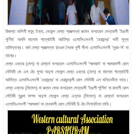
রিজল্ত অসিগী মতুৎ ইন্না, সেকেন্দ বেস্ত প্রদক্সন্না ৱুমেন কলচরেল সেন্তরগী 'ইঙাগী
পূর্ণিমা' অমদি মালোম পান্থোইবী আর্তিস্ত এসোসিএসনগী 'হেরাচন্দ্র' অনী পূন্না
তামিন্নখ্রে। থার্দ বেস্ত প্রদক্সন্না য়াংঙম লৈরক নুপী লীলা এসোসিএসনগী 'লুৱাং-ঈ' না
তাখ্রে।
বেস্ত এক্তর (মেল) না ৱেস্তর্ন কলচরেল এসোসিএসনগী 'পরশুরাম' দা পরশুরামগী রোল
লৌখিবী কে এস ঐচ সুম্মা অদুগা সেকেন্দ বেস্ত এক্তর (মেল) না মালোম পান্থোইবী
আর্তিন্ত এসোসিএসনগী 'হেরাচন্দ্র' দা হেরাচন্দ্রগী রোল লৌখিবী এল মনিহনবীনা তারে।
বেস্ত এক্তর (ফিমেল) না ৱুমেন ফোর কলচরেল সেন্তরগী 'ইঙাগী পূর্ণিমা' দা রাধাগী রোল
লৌখিবী সুরন্দা সাপম অদুগা সেকেন্দ বেস্ত এত্তর (ফিমেল) না ৱেস্তর্ন কলচরেল
এসোসিএসনগী 'পরশুরাম' দা মেনকাগী রোল লৌখিবী চি ঐচ লিলাবতিনা তাখি।