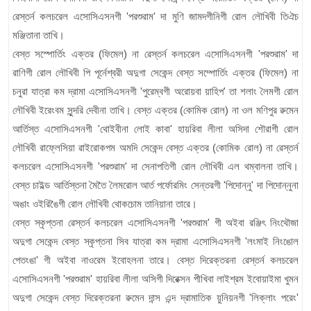
ৱেস্তর্ন কলচরেল এসোসিএসনগী 'পরশুরাম' দা মুণি জামদগীনিগী রোল লৌখিবী তিঐচ
মঞ্জিতানা তাখি।
বেস্ত সস্পোর্তিং এক্তর (ফিমেল) না ৱেস্তর্ন কলচরেল এসোসিএসনগী 'পরশুরাম' দা
রাণিগী রোল লৌখিবী পি পূর্নেশ্বরী অদুগা সেকেন্দ বেস্ত সম্পোর্তিং এক্তর (ফিমেল) না
চনুরা যাত্রা কম দ্রামা এসোসিএসনগী 'পুরেম্বগী অরোয়বা য়াহিপ' তা শলাং লৈমগী রোল
লৌখিবী ইরেংবম সুন্দরি দেবীনা তাখি। বেস্ত এক্তর (কোমিক রোল) না ওল মণিপুর ৱুমেন
আর্তিস্ত এসোসিএসনগী 'থোইবীনা লোই কাবা' হায়রিবা লীলা অসিদা শৌরাগী রোল
লৌখিবী রাফ্লেসিয়া ৱাইরোকপম অমদি সেকেন্দ বেস্ত এক্তর (কোমিক রোল) না ৱেস্তর্ন
কলচরেল এসোসিএসনগী 'পরশুরাম' দা সেনাপতিগী রোল লৌখিবী এল থম্বালনা তাখি।
বেস্ত চাইল্ড আর্তিস্তনা মৈতৈ লৈমরোল আর্ত পর্ফোরমিং সেন্তরগী 'পিদোন্নু' দা পিদোন্নুনা
অঙাং ওইরিঙৈগী রোল লৌখিবী থোকচোম তানিয়ানা তারে।
বেস্ত স্কৃপ্তনা ৱেস্তর্ন কলচরেল এসোসিএসনগী 'পরশুরাম' গী অইবা রঞ্জিৎ নিংথৌজা
অদুগা সেকেন্দ বেস্ত স্কৃপ্তনা সিব যাত্রা কম দ্রামা এসোসিএসনগী 'লংমাই নিংঙোল
পেতংঙা' গী অইবা নাওরেম ইবোহলনা তারে। বেস্ত দিরেক্তরনা ৱেস্তর্ন কলচরেল
এসোসিএসনগী 'পরশুরাম' হায়রিবা লীলা অসিগী দিরেক্সন পীখিবা লাইশ্রম ইবোয়াইমা খুমন
অদুগা সেকেন্দ বেস্ত দিরেক্তরনা ৱুমেন দান্স এন্দ দ্রামাতিক য়ুনিয়নগী 'লিক্লাং পরেং'