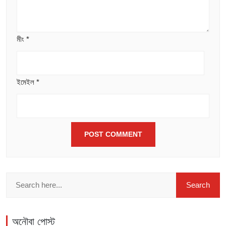
মীং
*
ইমেইল
*
অনৌবা পোস্ট