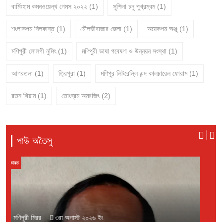
বার্মিংহাম কমনওয়েল্থ গেমস ২০২২
(1)
সুশিলা চনু পুখ্রম্বম
(1)
শংলাকপম নিলকান্ত
(1)
মৌলভীবাজার জেলা
(1)
অয়েকপম অঞ্জু
(1)
মণিপুরী লোলগী নুমিৎ
(1)
মণিপুরী ভাষা গবেষণা ও উন্নয়ন সংস্থা
(1)
আগরতলা
(1)
ত্রিপুরা
(1)
মণিপুর লিটরেল্লি এন্দ কালচারেল ফোরাম
(1)
রতন থিয়াম
(1)
তোংব্রম অমরজিৎ
(2)
পাউ অতৈসু
বাংলাদেশ
মণিপুরী মিরর
১লা অগাস্ট ২০২৬ ইং