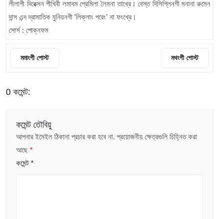
লীলাগী দিরেক্সন পীখিবী লমাবম প্রেমিলা লৈমনা তাখ্রে। বেস্ত দিসিপ্লিনগী মনানা ৱুমেন
দান্স এন্দ দ্রামাতিক যুনিয়নগী 'লিক্লাং পরেং' না ফংখ্রে।
সোর্স : পোক্নফম
মমাংগী পোস্ট
মথংগী পোস্ট
0 কমেন্ট:
কমেন্ট তৌবিয়ু
আপনার ইমেইল ঠিকানা প্রচার করা হবে না.
প্রয়োজনীয় ক্ষেত্রগুলি চিহ্নিত করা
আছে
*
কমেন্ট
*