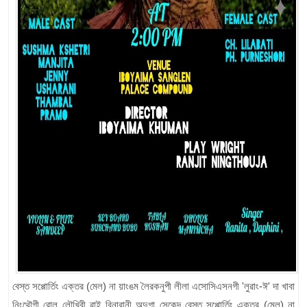
বেস্ত সপ্পোর্তিং এক্তর (মেল) না য়াংঙম লৈরকনুপী লীলা এসোসিএসনগী 'লুৱাং-ঈ' দা খাবা
নিংথৌগী রোল লৌখিবী ৱাই বিনারানী অদুগা সেকেন্দ বেস্ত সপ্পোর্তিং এক্তর (মেল) না