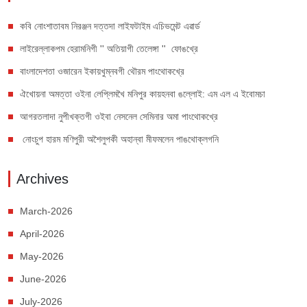
কবি নোংশাতাবম নিরঞ্জন দত্তদা লাইফটাইম এচিভমেন্ট এৱার্ড
লাইরেল্লাকপম হেরামনিগী '' অতিয়াগী তেলেঙ্গা '' ফোঙখ্রে
বাংলাদেশতা ওজারেন ইকায়খুম্নবগী থৌরম পাংথোকখ্রে
ঐখোয়না অমত্তা ওইনা লেপ্লিমখৈ মনিপুর কায়হনবা ঙল্লোই: এম এল এ ইবোমচা
আগরতলাদা নুপীখক্তগী ওইবা নেসনেল সেমিনার অমা পাংথোকখ্রে
নোংচুপ হারম মণিপুরী অশৈলুপকী অহান্বা মীফমলেন পাঙথোক্লগনি
Archives
March-2026
April-2026
May-2026
June-2026
July-2026