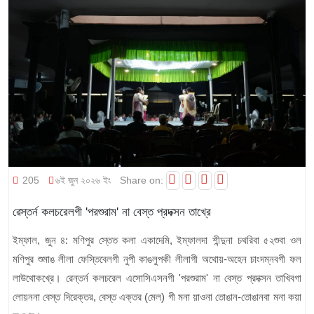
205
৬ই জুন ২০২৬ ইং
Share on:
ৱেস্তর্ন কলচরেলগী 'পরশুরাম' না বেস্ত প্রদক্সন তাখ্রে
ইম্ফাল, জুন ৪: মণিপুর স্তেত কলা একাদেমি, ইম্ফালদা শীন্দুনা চথরিবা ৫২শুবা ওল
মণিপুর শুমাঙ লীলা ফেস্তিবেলগী নুপী কাঙলুপকী লীলাগী অথোয়-অহেন চাংদম্নবগী ফল
লাউথোকখ্রে। ৱেন্তর্ন কলচরেল এসোসিএসনগী 'পরশুরাম' না বেস্ত প্রদক্সন তাখিবগা
লোয়ননা বেস্ত দিরেক্তর, বেস্ত এক্তর (মেল) গী মনা য়াওনা তোঙান-তোঙানবা মনা কয়া