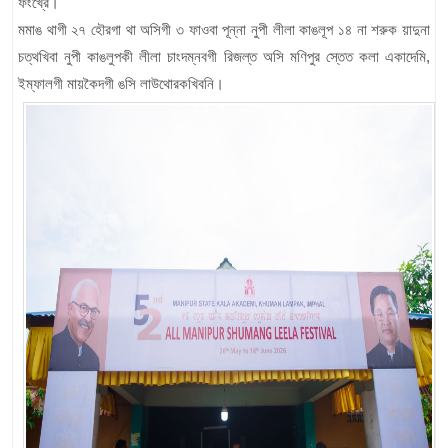
ফংখ্রে।
মমাঙ থাগী ২৭ হৌরগা থা অসিগী ৩ ফাওবা পূন্না নুপী লীলা কাঙলূপ ১৪ না শরুক য়াদুনা
চত্থখিবা নুপী কাঙলুপকী লীলা চাংদম্নবগী রিজল্ত অসি মণিপুর স্তেত কলা একাদেমি,
ইম্ফালগী মায়কৈদগী ঙসি লাউথোরকখিবনি।