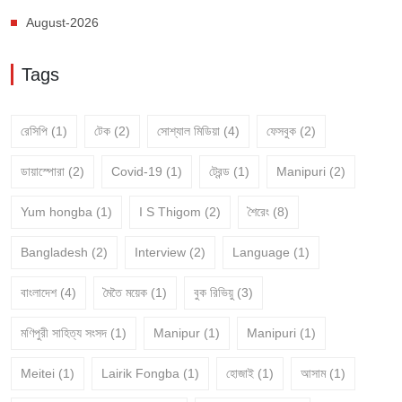
August-2026
Tags
রেসিপি
(1)
টেক
(2)
সোশ্যাল মিডিয়া
(4)
ফেসবুক
(2)
ডায়াস্পোরা
(2)
Covid-19
(1)
ট্রেন্ড
(1)
Manipuri
(2)
Yum hongba
(1)
I S Thigom
(2)
শৈরেং
(8)
Bangladesh
(2)
Interview
(2)
Language
(1)
বাংলাদেশ
(4)
মৈতৈ ময়েক
(1)
বুক রিভিয়ু
(3)
মণিপুরী সাহিত্য সংসদ
(1)
Manipur
(1)
Manipuri
(1)
Meitei
(1)
Lairik Fongba
(1)
হোজাই
(1)
আসাম
(1)