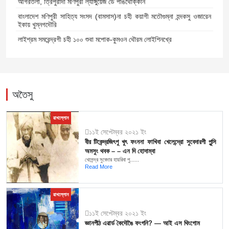
আগরতলা, ত্রিপুরাদা মণিপুরী ল্যাঙ্গুয়েজ ডে পাঙথোক্কনি
বাংলাদেশ মণিপুরী সাহিত্য সংসদ (বামসাস)না চহী কয়াগী মতৌগুম্না হন্দকসু ওজারেন
ইকায় খুম্নগদৌরি
লাইশ্রম সমরেন্দ্রগী চহী ১০০ শুবা মপোক-কুমওন থৌরম লোইশিনখ্রে
অতৈসু
ৱাখল্লোন
১১ই সেপ্টেম্বর ২০২১ ইং
বীর টিকেন্দ্রজিৎপু খুৎ ফংননা ফাখিবা খেলেন্দ্রো সুবেদারগী পুন্সি
অমসুং থবক – – এন দি হোদাম্বা
খেলেন্দ্র সুবেদার হায়রিবা পু......
Read More
ৱাখল্লোন
১১ই সেপ্টেম্বর ২০২১ ইং
জ্ঞানপীঠ এৱার্ড কৈদৌঙৈ ফংগনি? — আই এস থিংগোম