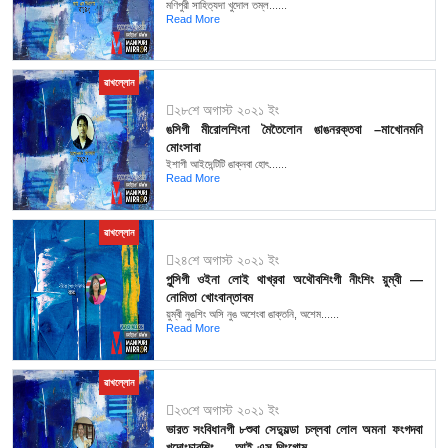
মণিপুরী সাহিত্যদা খুদোল তম্ল......
Read More
ৱাখল্লোন
২৮শে অগাস্ট ২০২১ ইং
ঙসিগী মীরোলশিংনা মৈতৈলোন ঙাঙনরক্তবা –মাখোনমনি
মোংসাবা
ইশাগী আইদেন্টিটি ঙাক্নবা হোৎ......
Read More
ৱাখল্লোন
২৪শে অগাস্ট ২০২১ ইং
পুন্সিগী ওইনা লোই থাখ্রবা অথৌবশিংগী নীংশিং য়ুম্বী —
নোমিতা খোংবান্তাবম
য়ুম্বী নুঙশিং অসি নুঙ অশেংবা ঙাক্তনি, অশেম......
Read More
ৱাখল্লোন
২৩শে অগাস্ট ২০২১ ইং
ভারত সংবিধানগী ৮শুবা সেদ্যুল্ডা চল্লবা লোল অমনা ফংগদবা
খূদোংচাবশিং — আই এস থিংগোম