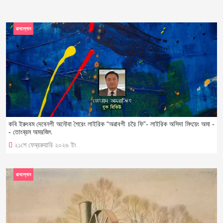
ৱাখল্লোন
কবি ইরুংবম দেবেনগী অনৌবা শৈরেং লাইরিক “অৱাবগী চরৈ ফি”- লাইরিক অসিদা মিৎয়েং অমা -
- তোংব্রম অমরজিৎ
২১শে ফেব্ররুয়ারি ২০২৬ ইং
ৱাখল্লোন