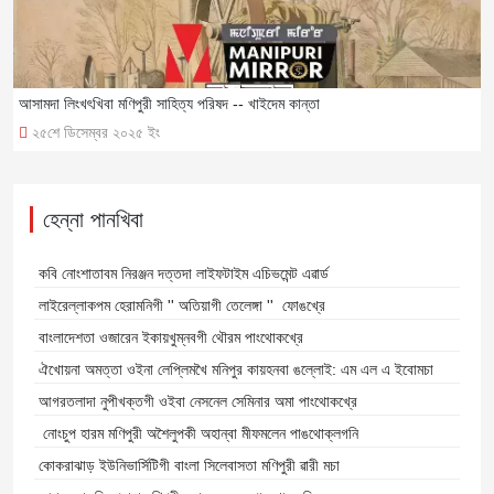
আসামদা লিংখৎখিবা মণিপুরী সাহিত্য পরিষদ -- খাইদেম কান্তা
২৫শে ডিসেম্বর ২০২৫ ইং
হেন্না পানখিবা
কবি নোংশাতাবম নিরঞ্জন দত্তদা লাইফটাইম এচিভমেন্ট এৱার্ড
লাইরেল্লাকপম হেরামনিগী '' অতিয়াগী তেলেঙ্গা '' ফোঙখ্রে
বাংলাদেশতা ওজারেন ইকায়খুম্নবগী থৌরম পাংথোকখ্রে
ঐখোয়না অমত্তা ওইনা লেপ্লিমখৈ মনিপুর কায়হনবা ঙল্লোই: এম এল এ ইবোমচা
আগরতলাদা নুপীখক্তগী ওইবা নেসনেল সেমিনার অমা পাংথোকখ্রে
নোংচুপ হারম মণিপুরী অশৈলুপকী অহান্বা মীফমলেন পাঙথোক্লগনি
কোকরাঝাড় ইউনিভার্সিটিগী বাংলা সিলেবাসতা মণিপুরী ৱারী মচা