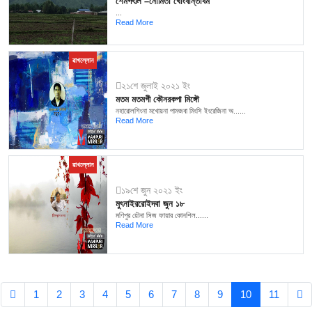
শেমগৎলি –নোমিতা খোংবান্তাবম
...
Read More
ৱাখল্লোন
২১শে জুলাই ২০২১ ইং
মতম মতমগী কৌনরকপা মিঙ্গৌ
নহারোলশিংনা মখোয়না পামজবা মিংসি ইংরেজিনা অ......
Read More
ৱাখল্লোন
১৯শে জুন ২০২১ ইং
মুৎনাইররোইদবা জুন ১৮
মণিপুর য়ৌনা সিজ ফায়ার কোনশিল......
Read More
1
2
3
4
5
6
7
8
9
10
11