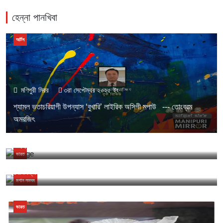
হেন্না পানখিবা
আর্টস
মণিপুরী মিরর
৩রা সেপ্টেম্বর ২০২৫ ইং
শ্যামল ভতাচরিয়াগী উপন্যাস ‘বুখারি’ লাইরিক অসিগী মপাউ --- তোংব্রম
মণিপুরী মিরর
১২ই ডিসেম্বর ২০২২ ইং
অমরজিৎ
খুন্দামিন্নরিবা ফুরুপশিংগী দাইলেক্ত কোনশিন্দুনা মীতৈলোলবু অশেংবা মণিপুরী লোল
ওইহনসিঃ আর কে মেঘেন
ভারত
মণিপুরী মিরর
১৭ই ডিসেম্বর ২০২২ ইং
নোর্থ ত্রিপুরাগী মলায়া খুলদা খুন্দারিবা মৈতৈ পাঙলশিংগী মনাক্তা চৎতুনা উনখ্রে
মপান লমদম
ভারত