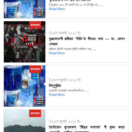
ইংকুমজা ১৯৯২ গী আগস্ট তাং ২০ দা মণিপুরী লো......
Read More
ৱাখল্লোন
১৩ই অগাস্ট ২০২১ ইং
কুঞ্জমোহনগী ৱারীমচা ‘লিচিং’দা মীৎয়েং অমা — ডা. রোসন
তেকচম
ৱারীমচা অসিগী শম্লপ্পা ৱারীদি পাকিষ্টান অম......
Read More
ৱাখল্লোন
২৪শে জুলাই ২০২১ ইং
বিষ্ণুপুরিয়া
মখোয়গী অপাম্বসি কনমনখিবদগী ক......
Read More
ৱাখল্লোন
২১শে জুলাই ২০২১ ইং
মৈহৌরোল খুন্থোকপা ‘চীঙ্খৈ অপানবা’ গী খুভম কন্না