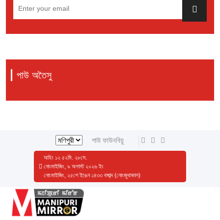
পাউ অতৈসু
পাউ ফাউনবিয়ু
অহিং
১২
৫২
মি.
২৮
সে.
নোংমাইজিং, ৯ অগাস্ট ২০২৬ ইং
নোংমাইজিং, ২৫শে ইঙেন ১৪৩৩ বঙ্গাব্দ (নোংজুথাকাল)