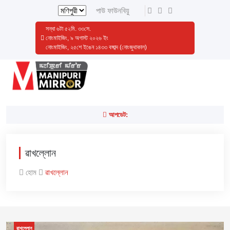
পাউ ফাউনবিয়ু
সন্ধা
৬
টা
৫২
মি.
৩৪
সে.
নোংমাইজিং, ৯ অগাস্ট ২০২৬ ইং
নোংমাইজিং, ২৫শে ইঙেন ১৪৩৩ বঙ্গাব্দ (নোংজুথাকাল)
আপডেট:
ৱাখল্লোন
হোম
ৱাখল্লোন
ৱাখল্লোন