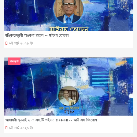
বঙ্কিমচন্দ্রগী অঙকপা ৱায়েল -- মাইবম তোলেন
৯ই মার্চ ২০২৬ ইং
ৱাখল্লোন
আসামগী খুন্নাই ৬ না এস.টি ওইবদা য়ারক্তবা -- আই এস থিংগোম
৯ই মার্চ ২০২৬ ইং