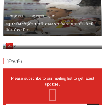
মণিপুরী মিরর
১৭ই জানুয়ারী ২০২৩ ইং
মপান্দা লৈরিবা মণিপুরীশিংনা চৎনবী ঙাক্নবা হোৎনরিবা থৌদাং থাগৎলি - ফিশারি
মিনিষ্টার হৈখাম দিঙ্গো
মণিপুরী মিরর
১১ই অগাস্ট ২০২৩ ইং
নীংশিং খুভমশিং মুথৎপগী থবক লেপ্তনা চত্থরি ---আরকে তরুনজিৎ
আর্টস
নিউজলেটার
Please subscribe to our mailing list to get latest
updates.