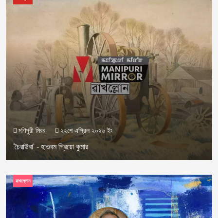
মণিপুরী মিরর
২২শে এপ্রিল ২০২৬ ইং
'চৈরাউবা' - হাওবম প্রিয়ো কুমার
ৱাখল্লোন