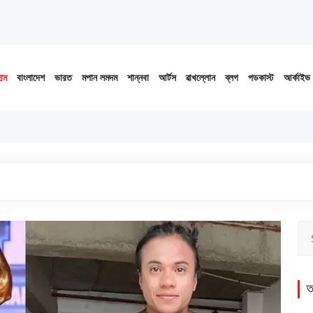
োম
বাংলাদেশ
ভারত
মপান লমদম
শান্নবা
আর্টস
ৱাখল্লোন
ব্লগ
পডকাস্ট
আর্কাইভ
অ