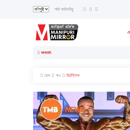
পাউ ফাউনবিয়ু
হ
আপডেট:
হোম
পাও
ডিটেইলস