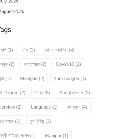
July-2026
August-2026
Tags
েসিপি
(1)
টেক
(2)
সোশ্যাল মিডিয়া
(4)
েসবুক
(2)
ডায়াস্পোরা
(2)
Covid-19
(1)
রেন্ড
(1)
Manipuri
(2)
Yum hongba
(1)
 S Thigom
(2)
শৈরেং
(8)
Bangladesh
(2)
nterview
(2)
Language
(1)
বাংলাদেশ
(4)
ৈতৈ ময়েক
(1)
বুক রিভিয়ু
(3)
িপুরী সাহিত্য সংসদ
(1)
Manipur
(1)