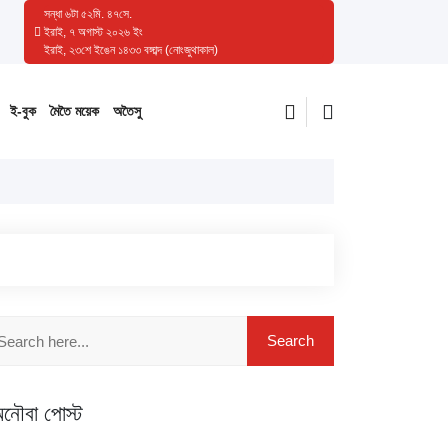
সন্ধা
৬
টা
৫২
মি.
৪৯
সে.
ইরাই, ৭ অগাস্ট ২০২৬ ইং
ইরাই, ২৩শে ইঙেন ১৪৩৩ বঙ্গাব্দ (নোংজুথাকাল)
ই-বুক
মৈতৈ ময়েক
অতৈসু
নৌবা পোস্ট