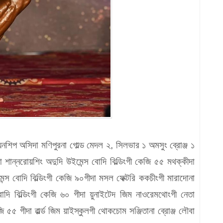
শিপ অসিদা মণিপুরনা গোল্ড মেদল ২, সিলভার ১ অমসুং ব্রোঞ্জ ১
ান্নরোয়শিং অদুদি উইমেন্স বোদি বিল্ডিংগী কেজি ৫৫ মথক্কীদা
েন্স বোদি বিল্ডিংগী কেজি ৯০গীদা মসল ফেক্টরি ককচীংগী মারাদোনা
বোদি বিল্ডিংগী কেজি ৬০ গীদা য়ুনাইটেদ জিম নাওরেমথোংগী নেতা
 ৫৫ গীদা ৱার্ল্ড জিম য়াইস্কুলগী থোকচোম সঞ্জিতানা ব্রোঞ্জ লৌবা