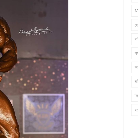
M
হ
ব
শ
অ
মণ
ত্
র