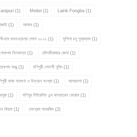
anipuri
(1)
Meitei
(1)
Lairik Fongba
(1)
োজাই
(1)
আসাম
(1)
ার্মিংহাম কমনওয়েল্থ গেমস ২০২২
(1)
সুশিলা চনু পুখ্রম্বম
(1)
ংলাকপম নিলকান্ত
(1)
মৌলভীবাজার জেলা
(1)
য়েকপম অঞ্জু
(1)
মণিপুরী লোলগী নুমিৎ
(1)
িপুরী ভাষা গবেষণা ও উন্নয়ন সংস্থা
(1)
আগরতলা
(1)
রিপুরা
(1)
মণিপুর লিটরেল্লি এন্দ কালচারেল ফোরাম
(1)
তন থিয়াম
(1)
তোংব্রম অমরজিৎ
(2)