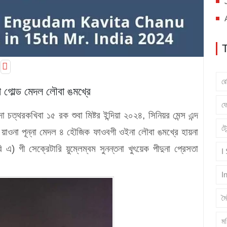
র
না গোল্ড মেদল লৌবা ঙমখ্রে
ফ
দা চত্থরকখিবা ১৫ রক শুবা মিষ্টর ইন্দিয়া ২০২৪, সিনিয়র মেন্স এন্দ
ট্
্ড ২ য়াওনা পূন্না মেদল ৪ হৌজিক ফাওবগী ওইনা লৌবা ঙমখ্রে হায়না
এ) গী সেক্রেটারি য়ুম্লেম্বম সুনন্তনা খুৎয়েক পীদুনা প্রেসতা
I
I
ম
মণ