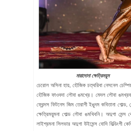
মারাদোনা ক্ষেত্রিময়ুম
চেরোল অসিনা হায়, হৌজিক চত্থরিবা নেসনেল চেম্পিয়ন
হৌজিক ফাওবদা লৌবা ঙমখ্রে। মেদল লৌবা ঙমখ্রবা শ
ফ্রেন্দস ফিটনেস জিম তেরাগী ইঙুদম কবিতানা গোল্ড, ম
ক্ষেত্রিময়ুমনা গোল্ড লৌবা ঙমখিবনি। অদুগা মেন্স 
লাইশ্রমনা সিলভার অদুগা উইমেন্স বোদি বিল্ডিংগী কেজি