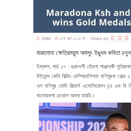
1046
১৮ই মার্চ ২০২৪ ইং
Share on:
মারাদোনা ক্ষেত্রিময়ুম অমসুং ইঙুদম কবিতা চনু
ইম্ফাল, মার্চ ১৭ :
ঙরাংদগী হৌরগা পাঞ্জাবকী লুধিয়ানা
‍উইমেন্স বোদি বিল্ডিং চেম্পিয়নশিপতা মণিপুরনা গোল
ওল মণিপুর বোদি বিল্ডার্স এসোসিয়েসন (এ এম বি বি 
থাদোরকপা চেরোল অমনা হায়রি।