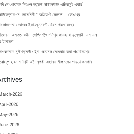
কবি নোংশাতাবম নিরঞ্জন দত্তদা লাইফটাইম এচিভমেন্ট এৱার্ড
লাইরেল্লাকপম হেরামনিগী '' অতিয়াগী তেলেঙ্গা '' ফোঙখ্রে
বাংলাদেশতা ওজারেন ইকায়খুম্নবগী থৌরম পাংথোকখ্রে
ঐখোয়না অমত্তা ওইনা লেপ্লিমখৈ মনিপুর কায়হনবা ঙল্লোই: এম এল
এ ইবোমচা
আগরতলাদা নুপীখক্তগী ওইবা নেসনেল সেমিনার অমা পাংথোকখ্রে
নোংচুপ হারম মণিপুরী অশৈলুপকী অহান্বা মীফমলেন পাঙথোক্লগনি
Archives
March-2026
April-2026
May-2026
June-2026