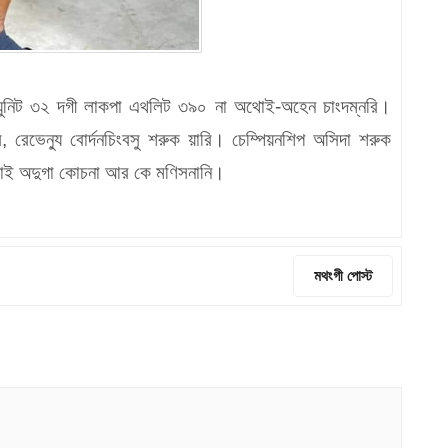
 য়ুনিট ৩২ দগী লাকপা এথলিট ৩৯০ না অথোই-অহেন চাংদম্নরি।
 রেভেন্যু বোর্দনচিংবসু শরুক য়ারি। চেম্পিয়নশিপ অসিদা শরুক
াথোই অদুগা কোচনা আর কে মণিসনানি।
মথংগী পোস্ট