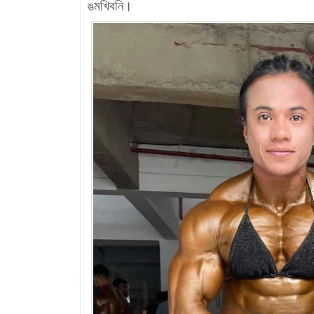
ঙমখিবনি।