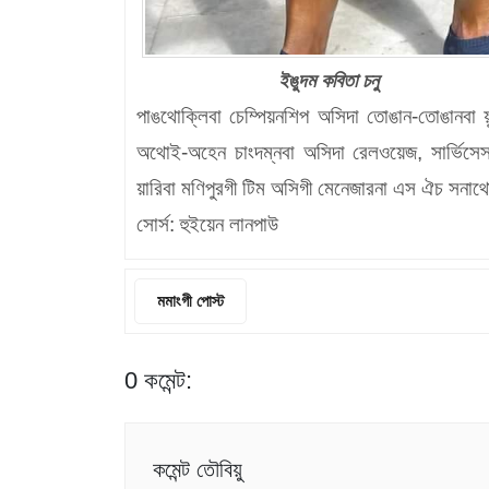
ইঙুদম কবিতা চনু
পাঙথোক্লিবা চেম্পিয়নশিপ অসিদা তোঙান-তোঙানবা
অথোই-অহেন চাংদম্নবা অসিদা রেলওয়েজ, সার্ভিসেস,
য়ারিবা মণিপুরগী টিম অসিগী মেনেজারনা এস ঐচ সন
সোর্স: হুইয়েন লানপাউ
মমাংগী পোস্ট
0 কমেন্ট:
কমেন্ট তৌবিয়ু