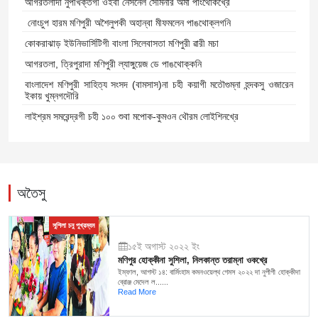
আগরতলাদা নুপীখক্তগী ওইবা নেসনেল সেমিনার অমা পাংথোকখ্রে
নোংচুপ হারম মণিপুরী অশৈলুপকী অহান্বা মীফমলেন পাঙথোক্লগনি
কোকরাঝাড় ইউনিভার্সিটিগী বাংলা সিলেবাসতা মণিপুরী ৱারী মচা
আগরতলা, ত্রিপুরাদা মণিপুরী ল্যাঙ্গুয়েজ ডে পাঙথোক্কনি
বাংলাদেশ মণিপুরী সাহিত্য সংসদ (বামসাস)না চহী কয়াগী মতৌগুম্না হন্দকসু ওজারেন
ইকায় খুম্নগদৌরি
লাইশ্রম সমরেন্দ্রগী চহী ১০০ শুবা মপোক-কুমওন থৌরম লোইশিনখ্রে
অতৈসু
সুশিলা চনু পুখ্রম্বম
১৫ই অগাস্ট ২০২২ ইং
মণিপুর হোক্কীনা সুশিলা, নিলকান্ত তরাম্না ওকখ্রে
ইম্ফাল, আগস্ট ১৪: বার্মিংহাম কমনওয়েল্থ গেমস ২০২২ দা নুপীগী হোক্কীদা
ব্রোঞ্জ মেদেল ল......
Read More