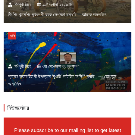
মণিপুরী মিরর
১১ই অগাস্ট ২০২৩ ইং
নীংশিং খুভমশিং মুথৎপগী থবক লেপ্তনা চত্থরি ---আরকে তরুনজিৎ
আর্টস
মণিপুরী মিরর
৩রা সেপ্টেম্বর ২০২৫ ইং
শ্যামল ভতাচরিয়াগী উপন্যাস ‘বুখারি’ লাইরিক অসিগী মপাউ --- তোংব্রম
অমরজিৎ
নিউজলেটার
Please subscribe to our mailing list to get latest