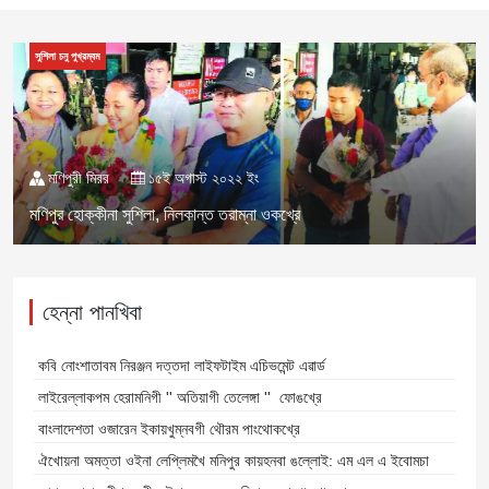
সুশিলা চনু পুখ্রম্বম
মণিপুরী মিরর
১৫ই অগাস্ট ২০২২ ইং
মণিপুর হোক্কীনা সুশিলা, নিলকান্ত তরাম্না ওকখ্রে
হেন্না পানখিবা
কবি নোংশাতাবম নিরঞ্জন দত্তদা লাইফটাইম এচিভমেন্ট এৱার্ড
লাইরেল্লাকপম হেরামনিগী '' অতিয়াগী তেলেঙ্গা '' ফোঙখ্রে
বাংলাদেশতা ওজারেন ইকায়খুম্নবগী থৌরম পাংথোকখ্রে
ঐখোয়না অমত্তা ওইনা লেপ্লিমখৈ মনিপুর কায়হনবা ঙল্লোই: এম এল এ ইবোমচা