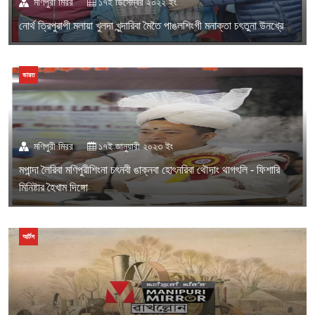
মণিপুরী মিরর
১৭ই ডিসেম্বর ২০২২ ইং
নোর্থ ত্রিপুরাগী মলায়া খুলদা খুন্দারিবা মৈতৈ পাঙলশিংগী মনাক্তা চৎতুনা উনখ্রে
ভারত
মণিপুরী মিরর
১৭ই জানুয়ারী ২০২৩ ইং
মপান্দা লৈরিবা মণিপুরীশিংনা চৎনবী ঙাক্নবা হোৎনরিবা থৌদাং থাগৎলি - ফিশারি
মিনিষ্টার হৈখাম দিঙ্গো
আর্টস