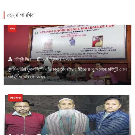
হেন্না পানখিবা
ভারত
মণিপুরী মিরর
১২ই ডিসেম্বর ২০২২ ইং
খুন্দামিন্নরিবা ফুরুপশিংগী দাইলেক্ত কোনশিন্দুনা মীতৈলোলবু অশেংবা মণিপুরী লোল
ওইহনসিঃ আর কে মেঘেন
মপান লমদম