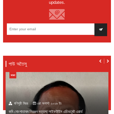
updates.
পাউ অতৈসু
বাংলাদেশ
মণিপুরী মিরর
১লা অগাস্ট ২০২৬ ইং
বাংলাদেশতা ওজারেন ইকায়খুম্নবগী থৌরম পাংথোকখ্রে