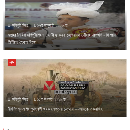
মণিপুরী মিরর
১৭ই জানুয়ারী ২০২৩ ইং
মপান্দা লৈরিবা মণিপুরীশিংনা চৎনবী ঙাক্নবা হোৎনরিবা থৌদাং থাগৎলি - ফিশারি
মিনিষ্টার হৈখাম দিঙ্গো
আর্টস
মণিপুরী মিরর
১১ই অগাস্ট ২০২৩ ইং
নীংশিং খুভমশিং মুথৎপগী থবক লেপ্তনা চত্থরি ---আরকে তরুনজিৎ