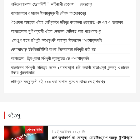
লাইরেল্লাকপম হেরামনিগী '' অতিয়াগী তেলেঙ্গা '' ফোঙখ্রে
বাংলাদেশতা ওজারেন ইকায়খুম্নবগী থৌরম পাংথোকখ্রে
ঐখোয়না অমত্তা ওইনা লেপ্লিমখৈ মনিপুর কায়হনবা ঙল্লোই: এম এল এ ইবোমচা
আগরতলাদা নুপীখক্তগী ওইবা নেসনেল সেমিনার অমা পাংথোকখ্রে
নোংচুপ হারম মণিপুরী অশৈলুপকী অহান্বা মীফমলেন পাঙথোক্লগনি
কোকরাঝাড় ইউনিভার্সিটিগী বাংলা সিলেবাসতা মণিপুরী ৱারী মচা
আগরতলা, ত্রিপুরাদা মণিপুরী ল্যাঙ্গুয়েজ ডে পাঙথোক্কনি
বাংলাদেশ মণিপুরী সাহিত্য সংসদ (বামসাস)না চহী কয়াগী মতৌগুম্না হন্দকসু ওজারেন
ইকায় খুম্নগদৌরি
লাইশ্রম সমরেন্দ্রগী চহী ১০০ শুবা মপোক-কুমওন থৌরম লোইশিনখ্রে
অতৈসু
সোশ্যাল মিডিয়া
৫ই অক্টোবর ২০২১ ইং
মার্ক জুকারবার্গ না ফেসবুক, হোয়াটসএ্যাপ অমসুং ইন্সটাগ্রাম