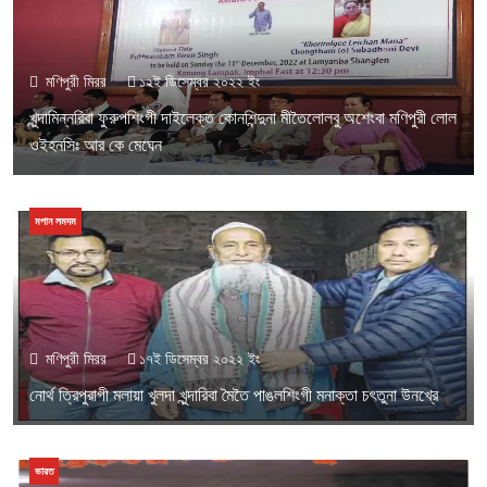
মণিপুরী মিরর
১২ই ডিসেম্বর ২০২২ ইং
খুন্দামিন্নরিবা ফুরুপশিংগী দাইলেক্ত কোনশিন্দুনা মীতৈলোলবু অশেংবা মণিপুরী লোল
ওইহনসিঃ আর কে মেঘেন
মপান লমদম
মণিপুরী মিরর
১৭ই ডিসেম্বর ২০২২ ইং
নোর্থ ত্রিপুরাগী মলায়া খুলদা খুন্দারিবা মৈতৈ পাঙলশিংগী মনাক্তা চৎতুনা উনখ্রে
ভারত