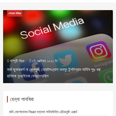
সোশ্যাল মিডিয়া
মণিপুরী মিরর
৫ই অক্টোবর ২০২১ ইং
মার্ক জুকারবার্গ না ফেসবুক, হোয়াটসএ্যাপ অমসুং ইন্সটাগ্রাম সার্ভিস পুঙ খরা
য়াখিদবা নুংঙাইতবা ফোঙদোরক্লি
হেন্না পানখিবা
কবি নোংশাতাবম নিরঞ্জন দত্তদা লাইফটাইম এচিভমেন্ট এৱার্ড