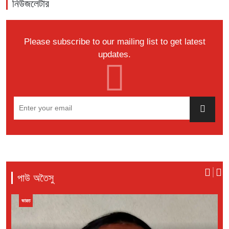
নিউজলেটার
Please subscribe to our mailing list to get latest
updates.
পাউ অতৈসু
বাংলাদেশ