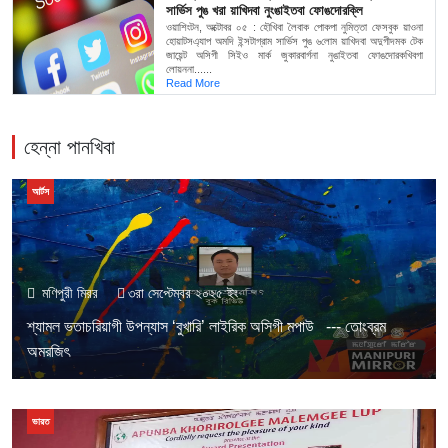
সার্ভিস পুঙ খরা য়াখিদবা নুংঙাইতবা ফোঙদোরক্লি
ওয়াশিংটন, অক্টোবর ০৫ : হৌখিবা লৈবাক পোকপা নুমিত্তা ফেসবুক য়াওনা
হোয়াটসএ্যাপ অমদি ইন্সটাগ্রাম সার্ভিস পুঙ ৬লোম য়াখিদবা অদুগীদমক টেক
জায়েন্ট অসিগী সিইও মার্ক জুকারবার্গনা নুঙাইতবা ফোঙদোরকখিবগা
লোয়ননা......
Read More
হেন্না পানখিবা
আর্টস
মণিপুরী মিরর
৩রা সেপ্টেম্বর ২০২৫ ইং
শ্যামল ভতাচরিয়াগী উপন্যাস ‘বুখারি’ লাইরিক অসিগী মপাউ --- তোংব্রম
অমরজিৎ
ভারত