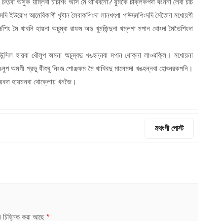
না চৎচবা অসুক য়াম্লবা চার্চশিং অসি মৈ থাখিবনো? য়ুমকৈ চাক্লকপদা থংননা লৈবা চার্চ
অমদি ইউরোপ আমেরিকাগী খৃষ্টান লৈবাকশিংদা লানখৎপা পাউদমশিংদদি মৈতৈনা মখোয়গী
িং মৈ থাবনি হায়না অচুম্বা ৱাফম অদু খুমজিন্দুনা থম্লগা মপান থোংদা মৈতৈশিংদা
স কাউন্সিল হায়বা থৌলুপ অমনা অচুম্বদু খঙহন্নবা মপান থোক্না লাওরক্লি। মখোয়না
 কাঙলুপ অমগী প্রভু যীশুবু নিংজ শোঞ্জফম মৈ থাখিবদু মালেমদা খঙহন্নবা হোৎনরকপনি।
ন হায়বদা হায়মনবা থোক্লোয় খনজৈ।
মথংগী পোস্ট
ুলি চিহ্নিত করা আছে
*