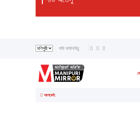
পাউ ফাউনবিয়ু
হ
আপডেট: