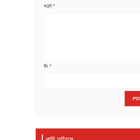
কমেন্ট
*
মীং
*
পাউ অতৈসু