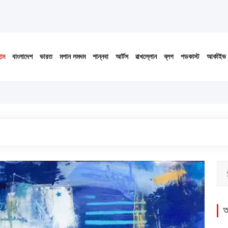
োম
বাংলাদেশ
ভারত
মপান লমদম
শান্নবা
আর্টস
ৱাখল্লোন
ব্লগ
পডকাস্ট
আর্কাইভ
অ