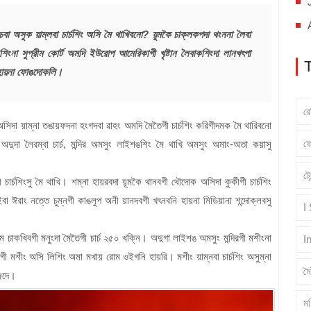
 চৎচবা অসুক য়াম্লবা চার্চশিং অসি মৈ থাখিবনো? য়ুমকৈ চাক্লকপদা থংননা লৈবা
শিংনা সুপ্রীম কোর্ট অমদি ইউরোপ আমেরিকাগী খৃষ্টান লৈবাকশিংদা লানখৎপা
ি হায়না ফোঙদোকলি।
র
অসিদা য়াম্না তঙায়ফদনা হংগদবা ৱাহং অমদি মৈতৈগী চার্চশিং করিগীদমক মৈ থারিবনো
ফ
অদুদা লৈরম্বা চার্চ, মন্দির অমসুং লাইশঙশিং মৈ থাখি অমসুং অমাং-অতা কয়াসু
ট্
চার্চশিংসু মৈ থাখি। শম্না হায়রবদা য়ূমকৈ থানবগী থৌদোক অসিদা কুকীগী চার্চশিং
ওইবা ঈরাং নত্তে চুম্নগী কাঙলুপ অনী য়ানদবগী খৎনবনি হায়না মিডিয়ানা শন্দোক্লবসু
I
মৈ চাকখিবগী মনুংদা মৈতৈগী চার্চ ২৫০ খক্নি। অদুগা লাইশঙ অমসুং মন্দিরগী মশীংনা
I
তৈগী মশীং অসি লিশিং অমা মখায় রোম ওইগনি হায়রি। মশীং য়াম্নবা চার্চশিং অসুম্না
ম
্জদে।
মণ