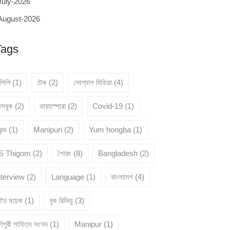
July-2026
August-2026
Tags
েসিপি
(1)
টেক
(2)
সোশ্যাল মিডিয়া
(4)
েসবুক
(2)
ডায়াস্পোরা
(2)
Covid-19
(1)
রেন্ড
(1)
Manipuri
(2)
Yum hongba
(1)
 S Thigom
(2)
শৈরেং
(8)
Bangladesh
(2)
nterview
(2)
Language
(1)
বাংলাদেশ
(4)
ৈতৈ ময়েক
(1)
বুক রিভিয়ু
(3)
িপুরী সাহিত্য সংসদ
(1)
Manipur
(1)