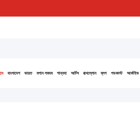
োম
বাংলাদেশ
ভারত
মপান লমদম
শান্নবা
আর্টস
ৱাখল্লোন
ব্লগ
পডকাস্ট
আর্কাইভ