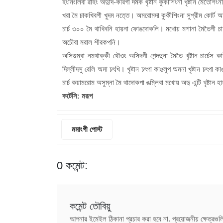
হংনিংলিবা ৱাহং অদুদি-করিগী দমক খৃষ্টান কুকীশিংনা খৃষ্টান মৈতৈশিং
খরা মৈ চাকখিবগী খুদম নত্তে। অমরোমদা কুকীশিংনা সুপ্রীম কোর্ট 
চার্চ ৩০০ মৈ থাখিবনি হায়না ফোঙদোকলি। মখোয় মশানা মৈতৈগী চার্চশ
অচৌবা মরাল শীরকপনি।
অসিগুম্বা নমথাক্কী থৌওং অসিদগী পেন্দদুনা মৈতৈ খৃষ্টান চার্চে
দিল্লীদসু রেলি অমা চৎখি। খৃষ্টান চৎপা কাঙলুপ অমনা খৃষ্টান চৎপা
চার্চ কয়ামরোম অসুম্না মৈ থাদোকপা ঙম্লিবা মখোয় অদু এন্টি খৃষ্টা
কর্টেসি: মরূপ
মমাংগী পোস্ট
0 কমেন্ট:
কমেন্ট তৌবিয়ু
আপনার ইমেইল ঠিকানা প্রচার করা হবে না.
প্রয়োজনীয় ক্ষেত্রগ