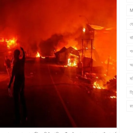
M
হ
ব
শ
অ
মণ
ত্
র