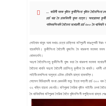
.
.. করিগী দমক খৃষ্টান কুকীশিংনা খৃষ্টান মৈতৈশিংনা
চার্চ খরা মৈ চাকখিবগী খুদম নত্তে। অমরোমদা কুকী
পাউদমশিংদদি মৈতৈনা মখোয়গী চার্চ ৩০০ মৈ থাখিবন
লোইদাম থাবুম অমা মখায় হেন্না চাক্লিবা মণিপুরগী কাঙলুপকী ঈরাং 
হায়বসিনি। কুকীশিংনা মৈতৈগী খুঙ্গংশিং মৈ থারকপা মতমদা মফম 
থোকহনখি।
অদুগা মৈতৈশিংনসু কুকীশিংগী খুঙ্গং কয়া মৈ থারকপা মতমদা মখোয়গী 
মৈতৈনা থাবনি অদুগা মৈতৈগী চার্চশিংসু কুকীনা মৈ থাবনি। ধর্মগী 
লাইনীংফমশিংদা অসুম্না এটাক তৌবসি য়াম্না হাকমল্লি।
সোসেল মিডিয়াদগী ফংবা রেকর্ডকী মতুং ইন্না শুপ্নগী চার্চ ৩০০ খক 
৩২ খক্নি হায়না থেংনরি। মণিপুরদা লৈরিবা খৃষ্টান লাইনীং চৎপা মৈ
মৈ থাখিবসিদা মণিপুরদা লৈরিবা মৈতৈ খৃষ্টানশিংগী মপুক্নিংদা য়াম্না পেঞ