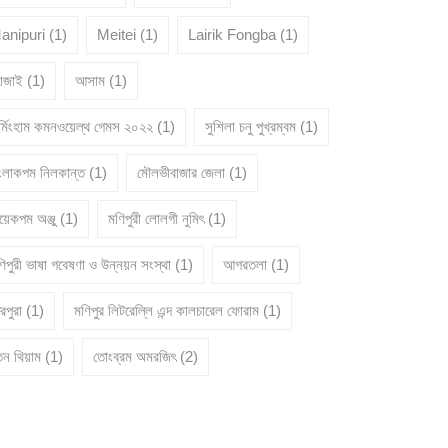
anipuri
(1)
Meitei
(1)
Lairik Fongba
(1)
োজাই
(1)
আসাম
(1)
ার্মিংহাম কমনওয়েল্থ গেমস ২০২২
(1)
সুশিলা চনু পুখ্রম্বম
(1)
ংলাকপম নিলকান্ত
(1)
মৌলভীবাজার জেলা
(1)
য়েকপম অঞ্জু
(1)
মণিপুরী লোলগী নুমিৎ
(1)
িপুরী ভাষা গবেষণা ও উন্নয়ন সংস্থা
(1)
আগরতলা
(1)
রিপুরা
(1)
মণিপুর লিটরেল্লি এন্দ কালচারেল ফোরাম
(1)
তন থিয়াম
(1)
তোংব্রম অমরজিৎ
(2)