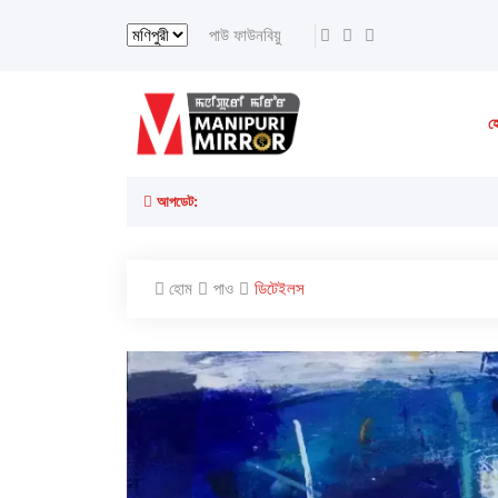
পাউ ফাউনবিয়ু
হ
আপডেট:
হোম
পাও
ডিটেইলস