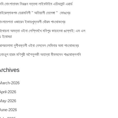
কবি নোংশাতাবম নিরঞ্জন দত্তদা লাইফটাইম এচিভমেন্ট এৱার্ড
লাইরেল্লাকপম হেরামনিগী '' অতিয়াগী তেলেঙ্গা '' ফোঙখ্রে
বাংলাদেশতা ওজারেন ইকায়খুম্নবগী থৌরম পাংথোকখ্রে
ঐখোয়না অমত্তা ওইনা লেপ্লিমখৈ মনিপুর কায়হনবা ঙল্লোই: এম এল
এ ইবোমচা
আগরতলাদা নুপীখক্তগী ওইবা নেসনেল সেমিনার অমা পাংথোকখ্রে
নোংচুপ হারম মণিপুরী অশৈলুপকী অহান্বা মীফমলেন পাঙথোক্লগনি
Archives
March-2026
April-2026
May-2026
June-2026