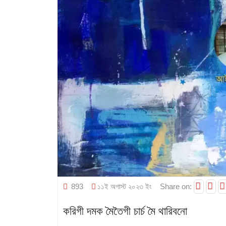
893
১১ই অগাস্ট ২০২৩ ইং
Share on:
করিগী দমক মৈতৈগী চার্চ মৈ থারিবনো