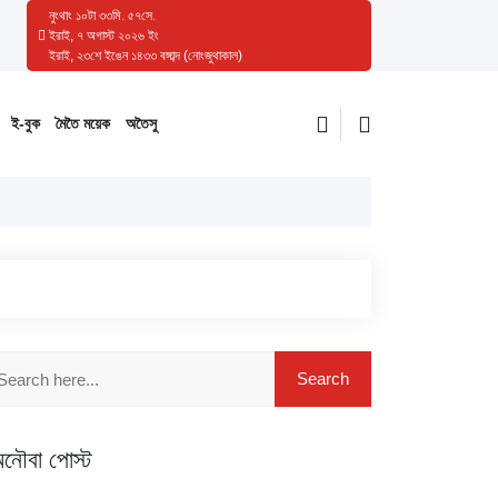
নুংথাং
১০
টা
৩৩
মি.
৫৮
সে.
ইরাই, ৭ অগাস্ট ২০২৬ ইং
ইরাই, ২৩শে ইঙেন ১৪৩৩ বঙ্গাব্দ (নোংজুথাকাল)
ই-বুক
মৈতৈ ময়েক
অতৈসু
নৌবা পোস্ট