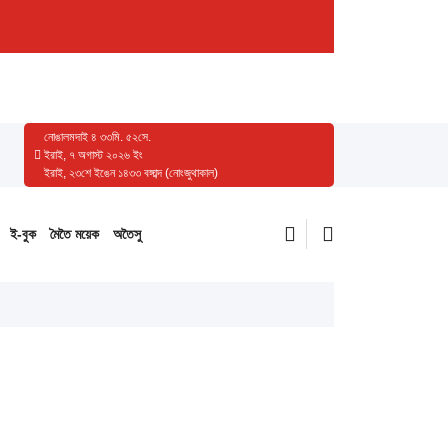
নোঙালমদাই
৪
৩৩
মি.
৫২
সে.
ইরাই, ৭ অগাস্ট ২০২৬ ইং
ইরাই, ২৩শে ইঙেন ১৪৩৩ বঙ্গাব্দ (নোংজুথাকাল)
ই-বুক
মৈতৈ ময়েক
অতৈসু