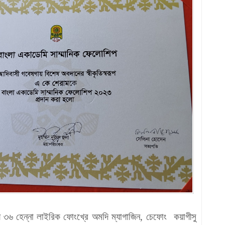
ী
৩৬
হেন্না
লাইরিক
ফোংখ্রে
অমদি
ম্যাগাজিন, চেফোং কয়াগীসু