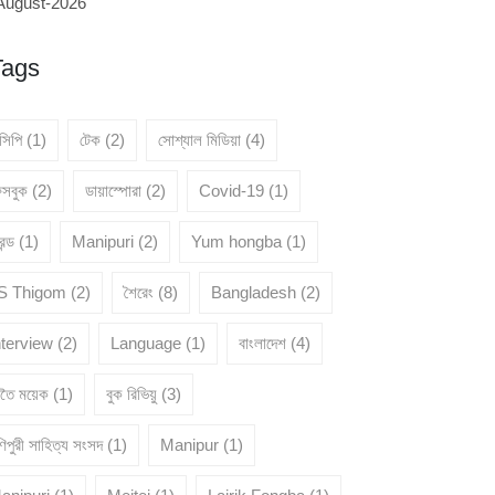
August-2026
Tags
েসিপি
(1)
টেক
(2)
সোশ্যাল মিডিয়া
(4)
েসবুক
(2)
ডায়াস্পোরা
(2)
Covid-19
(1)
রেন্ড
(1)
Manipuri
(2)
Yum hongba
(1)
 S Thigom
(2)
শৈরেং
(8)
Bangladesh
(2)
nterview
(2)
Language
(1)
বাংলাদেশ
(4)
ৈতৈ ময়েক
(1)
বুক রিভিয়ু
(3)
িপুরী সাহিত্য সংসদ
(1)
Manipur
(1)