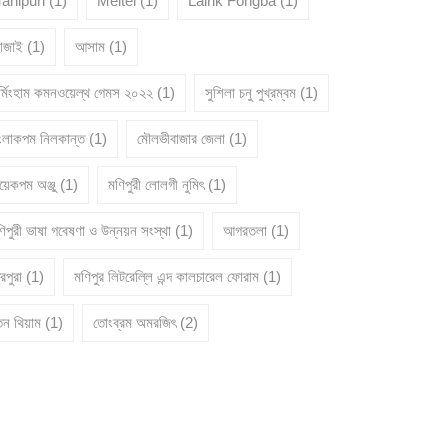
anipuri
(1)
Meitei
(1)
Lairik Fongba
(1)
োজাই
(1)
আসাম
(1)
ার্মিংহাম কমনওয়েল্থ গেমস ২০২২
(1)
সুশিলা চনু পুখ্রম্বম
(1)
ংলাকপম নিলকান্ত
(1)
মৌলভীবাজার জেলা
(1)
য়েকপম অঞ্জু
(1)
মণিপুরী লোলগী নুমিৎ
(1)
িপুরী ভাষা গবেষণা ও উন্নয়ন সংস্থা
(1)
আগরতলা
(1)
রিপুরা
(1)
মণিপুর লিটরেল্লি এন্দ কালচারেল ফোরাম
(1)
তন থিয়াম
(1)
তোংব্রম অমরজিৎ
(2)