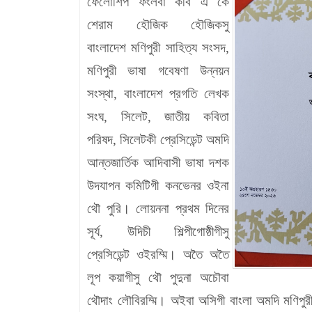
ফেলোশিপ ফংলবা কবি এ কে
শেরাম হৌজিক হৌজিকসু
বাংলাদেশ মণিপুরী সাহিত্য সংসদ,
মণিপুরী ভাষা গবেষণা উন্নয়ন
সংস্থা
,
বাংলাদেশ প্রগতি লেখক
সংঘ
,
সিলেট
,
জাতীয় কবিতা
পরিষদ
,
সিলেটকী প্রেসিডেন্ট অমদি
আন্তজার্তিক আদিবাসী ভাষা দশক
উদযাপন কমিটিগী কনভেনর ওইনা
থৌ পুরি। লোয়ননা প্রথম দিনের
সূর্য
, উদিচী শিল্পীগোষ্ঠীগীসু
প্রেসিডেন্ট ওইরম্মি। অতৈ অতৈ
লূপ কয়াগীসু থৌ পুদুনা অচৌবা
থৌদাং লৌবিরম্মি। অইবা
অসিগী
বাংলা
অমদি
মণিপুর