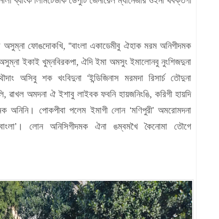
ী ব্যাংক লিমিটেডকি ডেপুটি জেনারেল ম্যানেজার ওইনা থবক্তগী
া অসুম্না ফোঙদোকখি,
“
বাংলা একাডেমীবু ঐহাক মরম অনিগীদমক
 অসুম্না ইকাই খুম্নবিরকপা, ঐদি ইমা অমসুং ইমালোনবু নুংশিজদুনা
থৌদাং অসিবু শক খংবিদুনা
‘
ইন্ডিজিনাস মরমদা রিসার্চ তৌদুনা
ি, ৱাখল অমদনা ঐ ইশাবু লাইবক ফবনি হায়জনিংঙি, করিগী হায়দি
দুমক অনিনি। পোকপীবা পলেম ইমাগী লোন
‘
মণিপুরী
’
অমরোমদনা
বাংলা
’
। লোন অনিসিগীদমক ঐনা ঙম্বমখৈ কৈনোমা তৌগে