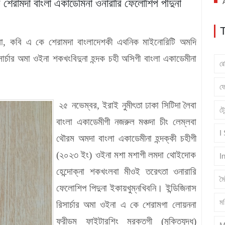
শেরামদা বাংলা একাডেমিনা ওনারারি ফেলোশিপ পীদুনা
া
,
কবি এ কে শেরামদা বাংলাদেশকী এথনিক মাইনোরিটি অমদি
সার্চার অমা ওইনা শকখংবিদুনা হন্দক চহী অসিগী বাংলা একাডেমীনা
র
ফ
২৫ নভেম্বর
,
ইরাই নুমীৎ
তা
ঢাকা
সিটিদা
লৈবা
ট্
বাংলা
একাডেমীগী
নজরুল
মঞ্চদা
চীং
লেম্লবা
I
থৌরম
অমদা
বাংলা
একাডেমীনা
হন্দক্কী
চহীগী
(
২০২৩
ইং
)
ওইনা
মশা
মশাগী
লমদা
থোইদোক
I
হেন্দোক্না
শকখংলবা
মীওই
তরে
ৎ
তা
ওনারারি
ম
ফেলোশিপ
পিদুনা
ইকায়খুম্নখিবনি।
ইন্ডিজিনাস
মণ
রিসার্চার
অমা
ওইনা
এ
কে
শের
ামগা লোয়ননা
ফ্রীডম ফাইটারশিং মরক্তগী (মুক্তিযুদ্ধ)