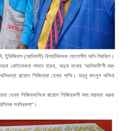
ি, ইন্ডিজিনাস (আদিবাসী) রিসার্চকিদমক ফেলোশীপ অসি পিরক্লি।
ারনা থোইদোকনা পামদে হায়না, অদুনা মখোয়
‘
আদিবাসী
’
গী মহুৎ
সিগুম্বা ৱারোল শিজিন্নবা হেন্না পাম্মি। অদুবু কাংলুপ অসিনা
া হেন্না শিজিন্নহনিংবা ৱারোল শিজিন্নবগী মহুৎ ময়াম্না খঞ্জবা
অসিমক পনবিরকপা
”
।