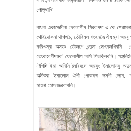
সাহিত্য
সংসদকি
ফাউন্
ডারনি। শিনফম ওইনা মহাক সোনাল
পোত্থাখি।
বাংলা একাডেমীনা ফেলোশীপ পিরকপদা এ কে শেরামন
থোইদোকনা থাগৎচৈ, তৌবিমল খংহনজৈ
ঐগুম্বা অমবু
করিগুম্বা অমতং তৌজগে খন্দুনা হোৎনজখিবনি। 
তেংবাংবগীদমক
’
ফেলোশীপ অসি পিরক্লিবনি। পঞ্জনিংল
ঐগিদি ইমা অনিনি লৈরিবসে অমসুং ইমালোনসু অ
অনীশুবা ইমালোন ঐগী পোকফম লমগী লোন,
‘
হায়না হোৎনজরকপনি।