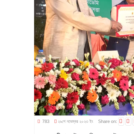
783
২৯শে নভেম্বর ২০২৩ ইং
Share on: