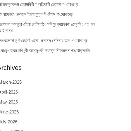
লাইরেল্লাকপম হেরামনিগী '' অতিয়াগী তেলেঙ্গা '' ফোঙখ্রে
বাংলাদেশতা ওজারেন ইকায়খুম্নবগী থৌরম পাংথোকখ্রে
ঐখোয়না অমত্তা ওইনা লেপ্লিমখৈ মনিপুর কায়হনবা ঙল্লোই: এম এল
এ ইবোমচা
আগরতলাদা নুপীখক্তগী ওইবা নেসনেল সেমিনার অমা পাংথোকখ্রে
নোংচুপ হারম মণিপুরী অশৈলুপকী অহান্বা মীফমলেন পাঙথোক্লগনি
Archives
March-2026
April-2026
May-2026
June-2026
July-2026