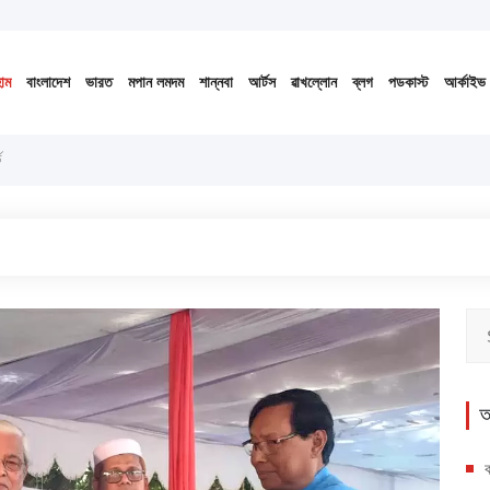
১৪৩৩ বঙ্গাব্দ (নোংজুথাকাল)
সকাল
১০
টা
০৬
মি.
৫৯
সে.
োম
বাংলাদেশ
ভারত
মপান লমদম
শান্নবা
আর্টস
ৱাখল্লোন
ব্লগ
পডকাস্ট
আর্কাইভ
অ