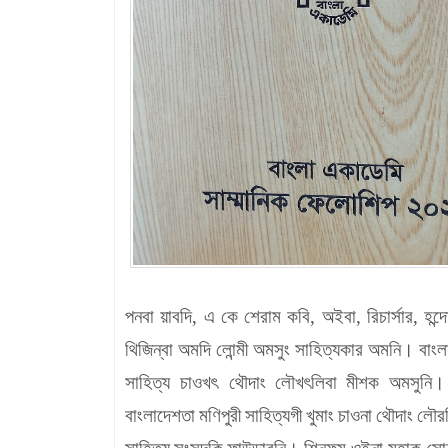
পনবা য়াবদি, এ কে শেরাম কবি
,
অইবা
,
রিচার্সার
,
হন্
থিজিন্বা অমদি লোন্মী অমসুং সাহিত্যকার অমনি। বাং
সাহিত্য চাওখৎ
থৌদাং
লৌখ
ৎ
লিবা
মীশক
অমসুনি।
বাংলাদেশতা
মণিপুরী
সাহিত্যগী
খুমাং
চাওনা
থৌদাং
লৌরক