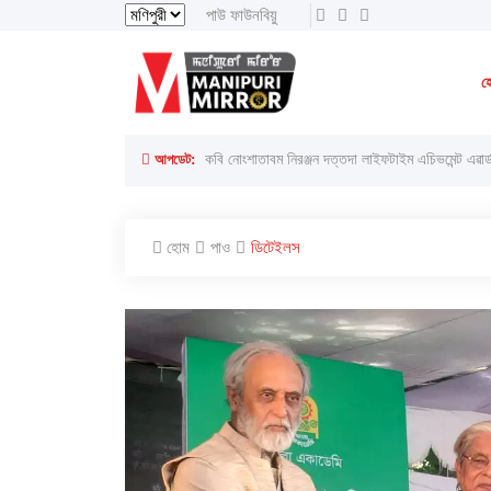
পাউ ফাউনবিয়ু
ইরাই, ৭ অগাস্ট ২০২৬ ইং
ইরাই, ২৩শে ইঙেন 
হ
লাইরেল্লাকপম হেরামনিগী '' অতিয়াগী তেলেঙ্গা '' ফোঙখ্রে
আপডেট:
হোম
পাও
ডিটেইলস