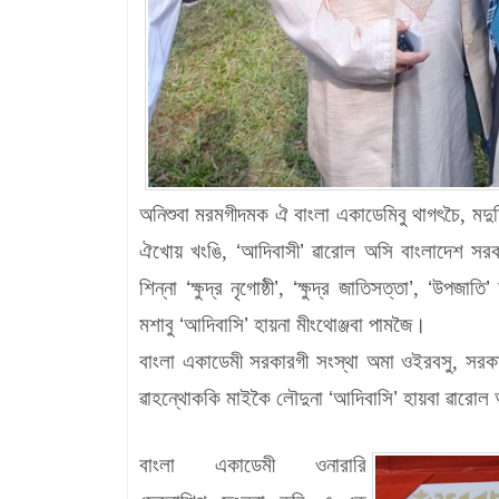
অনিশুবা মরমগীদমক ঐ বাংলা একাডেমিবু থাগৎচৈ, মদুদ
ঐখোয় খংঙি,
‘
আদিবাসী
’
ৱারোল অসি বাংলাদেশ সরক
শিন্না
‘
ক্ষুদ্র নৃগোষ্ঠী
’
,
‘
ক্ষুদ্র জাতিসত্তা
’
,
‘
উপজাতি
’
অ
মশাবু
‘
আদিবাসি
’
হায়না মীংথোঞ্জবা পামজৈ।
বাংলা একাডেমী সরকারগী সংস্থা অমা ওইরবসু, সরকারন
ৱাহন্থোককি মাইকৈ লৌদুনা
‘
আদিবাসি
’
হায়বা
ৱা
রোল 
বাংলা একাডেমী ওনারারি