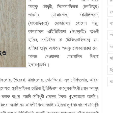
M
আক্কু চৌধুরী
,
সিনেমা/ফিল্মদা (চলচ্চিত্র)
হ
তানভীর মোকাম্মেল
,
জার্নালিজমদা
(সাংবাদিকতা) মোজাম্মেল হোসেন মঞ্জু
,
ব
কালচারেল এক্টিভিটিজদা (সংস্কৃতি) ফাল্গুনী
শ
হামিদ
,
মেডিসিন দা (চিকিৎ
সাবিজ্ঞান
)
ডা
.
অ
হালিদা হানুম আখতার অমসুং ফোকলোরদা মো.
আলম দেওয়ানদা ফেলোশিপ পিদুনা
মণ
ইকায়খুম্নখি।
ত্
দোকলোয়
,
শৈরেংবা
,
ৱাঙাংলোয়
,
খোমজিন্বা
,
লূপ শৌগৎ
লোয়
,
অরিবা
র
লাদেশতা চোইজাইননা তারিবা ইন্ডিজিনাস কাংলুপকশিংগী লোন অমসুং
মহাক
বাংলা
অমদি
মণিপুরী
লোনদা
ইবদা
খু
ৎ
লোয়রবা
অমনি।
্লিবা
অমদি লম অসিগী শিংথানিঙাই ওইরিবা লুপ
বাংলাদেশ
মণিপুরী