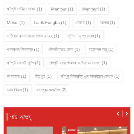
মণিপুরী সাহিত্য সংসদ
(1)
Manipur
(1)
Manipuri
(1)
Meitei
(1)
Lairik Fongba
(1)
হোজাই
(1)
আসাম
(1)
বার্মিংহাম কমনওয়েল্থ গেমস ২০২২
(1)
সুশিলা চনু পুখ্রম্বম
(1)
শংলাকপম নিলকান্ত
(1)
মৌলভীবাজার জেলা
(1)
অয়েকপম অঞ্জু
(1)
মণিপুরী লোলগী নুমিৎ
(1)
মণিপুরী ভাষা গবেষণা ও উন্নয়ন সংস্থা
(1)
আগরতলা
(1)
ত্রিপুরা
(1)
মণিপুর লিটরেল্লি এন্দ কালচারেল ফোরাম
(1)
রতন থিয়াম
(1)
তোংব্রম অমরজিৎ
(2)
পাউ অতৈসু
বাংলাদেশ