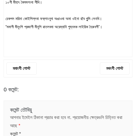
১০গী মীহাৎ কৈশুমশংদা পীখি।
চেকপল মরিনা কোইশিল্লবা ফক্লাংনুদা অঙাওবা অমা ওইনা রবৈ পুন্সি লেনখি।
“মমাগী মীনুংশি প্রজাগী মীনুশি ৱাতলবদা অরেম্বানি পুম্নমক লাইরিক হৈরুবগী”।
মমাংগী পোস্ট
মথংগী পোস্ট
0 কমেন্ট:
কমেন্ট তৌবিয়ু
আপনার ইমেইল ঠিকানা প্রচার করা হবে না.
প্রয়োজনীয় ক্ষেত্রগুলি চিহ্নিত করা
আছে
*
কমেন্ট
*