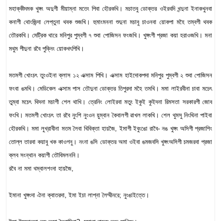
মহাক্কীদমক খুঙ্গং অদুগী মীয়াম্না মতেং পিবা হৌরকখি। মচাতবু ডোক্তর ওইরবদি খন্দুনা ইনাকখুনবা
কনাগী থোংজিন্দা লেপ্তুনা থবক শুজখি। হুমাংমননা শুদুনা মচাবু চাওনবা য়োকপা মহৈ তম্বগী থবক
তৌরকখি। মেট্রিক থারে মনিপুর পুম্বগী ৭ শুবা পোজিসন ফংজখি। খুঙ্গংগী প্রজা কয়া হরাওজখি। মনা
মথুম পীদুনা রবৈ পুক্নিং য়োকখৎপিখি।
মতমগী খোংচৎ তুংওইনা ক্লাস ১২ এক্সাম পিখি। এক্সাম হাইদোকপদা মনিপুর পুম্বগী ২ শুবা পোজিসন
ফংবা ঙমখি। মেডিকেল এক্সাম পাস তৌদুনা ডোক্তর তিপুরদা মহৈ তমখি। মমা লাইরবীনা চাবা মচেৎ
তুম্বা মচেৎ থিদনা মচাগী শেল থাখি। ত্রেনিং লোইরবা মতুং ইকুই কুইদনা রিমসতা সরকারগী জোব
ফংখি। মতমগী খোংচৎ তা রবৈ নুংশি নুংওন য়ুম্বান কৈবালগী ৱাখল লাকখি। শেল থুমসু নিংথিনা পাইবা
হৌরকখি। মমা লুখ্রাবীনা মতম লৈবা খিবিক্তা হায়জৈ, ইমাগী ইবুংঙো রাবৈ- নঙ খুঙ্গং অসিগী প্রজাশিং
তোল্ল তারবা কয়াবু খক কাওগনু। নংনা ঙসি ডোক্তর অমা ওইবা ঙমজবসি খুঙ্গংঅসিগী চমজরবা প্রজা
ক্লব সংন্থান কয়াগী তৌবিমলননি।
রবৈ না মমা থম্বালশংদা হায়জৈ,
ইমানা খুঙ্গংদা ঐনা ক্বাতরদা, ইমা ইচা লাপ্না লৈম্মীনরে; নুংঙাইত্তে।