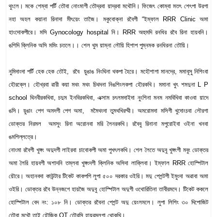
থুংলে। মকে শেম্বা পর্টি তৌবা নোংমাগী তৌদ্রবা য়াদ্রবা মথৌনি। ফিজেৎ কোম্বা মতৎ শেৎপা উরগা
নহা অহল কয়ানা রিনাদা মীৎয়েং তাজৈ। মকুবোক্না রবৈগী “ইম্ফাল RRR Clinic অমা
হাংদোকপীরে। মসি Gynocology hospital নি। RRR অহুমদি রনধির রবৈ রিনা হায়বনি।
ঙশিদি ক্লিনিক অসি মমিং চতলে।। শেল থুম য়াম্না লৌয়ি হিশাপ পুম্নমক রনধিরনা তৌয়ি।
নুমিদাংদা পর্টি হেক হেক তৌই, রবৈ য়ুঙাঙ নিংথিনা থকপা হৈরে। মহৌশাগা মানদ্রে, মমাবূসু নিশিংবা
হৌরক্লে। হৌখ্রবা ৱারী কয়া মথং মথং চিথদনা নিঙশিংলকপা হৌরকখি। মমানা খুৎ শমদুনা L P
school থিনবীরকখিবা, চদুম ইনবিরকখিবা, এক্সাম চ‍ৎলমদাইদা নুংশিনা মনম নমবিখিবা কাওবা য়াদে
ঙসি। য়ুঙাং পেগ অমদগী পেগ অমা, মমৈথংদা তুমথখিরম্মী। অমরোমদা মসিগী খুদোংচবা লৌরগা
ডোক্তর নিরমল অমসুং রিনা অরোনবা মরি লৈনরকখি। রবৈবু রিনানা মপুরোইবা ওইনা খনবা
ঙমশিল্লত্রে।
নোংমা রবৈগী খুঙ্গং অদুদগী লাইরবা চাবোকপী অমা পুখৎলকখি। শেল লৈতে অদুবু খুঙ্গংগী মবুং ডোক্তর
অমা লৈরি হায়বগী অশাদনি তম্লবা খুঙ্গংদগী ক্লিনিক অসিদা লাক্লিবা। ইম্ফাল RRR হোস্পিটাল
য়ৌরে। অহানবদা কাউন্টার টিকেট কাকপগি লুপা ৫০০ দরকার ওইরি। মদু পেশন্টগী ইমুংদা অৱাবা অমা
ওইরি। ডোক্তর রবৈ উন্নজগে হায়জৈ অদুবু হোস্পিটাল অদুগী ওথোরিতিনা তাবীরমদে। টিকেট ককলে
হোস্পিটাল বেদ নং: ১০৮ নি। ডোক্তর রবৈনা পেশন্ট অদু য়েংলমলে। লুপা লিশিং ৩০ দিপোজিট
তৌবা মথৌ তাই হৌজিক OT তৌরসি হায়রমলগা থোকখি।