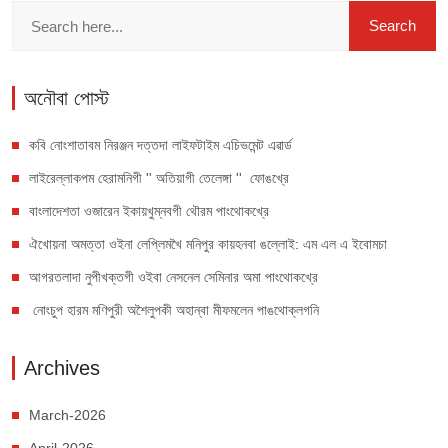
অনৌবা পোস্ট
কবি নোংশাতাবম নিরঞ্জন দত্তদা লাইফটাইম এচিভমেন্ট এৱার্ড
লাইরেল্লাকপম হেরামনিগী '' অতিয়াগী তেলেঙ্গা '' ফোঙখ্রে
বাংলাদেশতা ওজারেন ইকায়খুম্নবগী থৌরম পাংথোকখ্রে
ঐখোয়না অমত্তা ওইনা লেপ্লিমখৈ মনিপুর কায়হনবা ঙল্লোই: এম এল এ ইবোমচা
আগরতলাদা নুপীখক্তগী ওইবা নেসনেল সেমিনার অমা পাংথোকখ্রে
নোংচুপ হারম মণিপুরী অশৈলুপকী অহান্বা মীফমলেন পাঙথোক্লগনি
Archives
March-2026