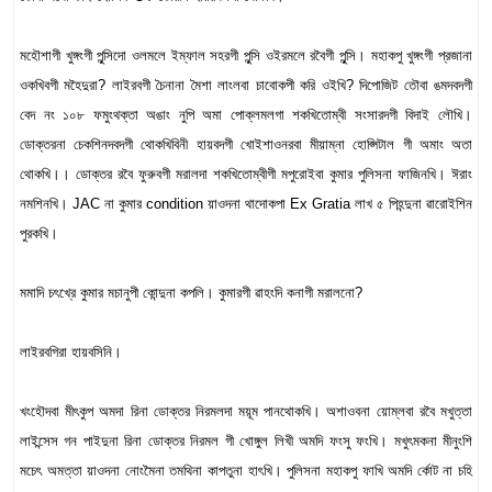
মহৌশাগী খুঙ্গংগী পুন্সিদো ওলমলে ইম্ফাল সহরগী পুন্সি ওইরমলে রবৈগী পুন্সি। মহাকপু খুঙ্গংগী প্রজানা
ওকখিবগী মহৈদুরা? লাইরবগী চৈনানা মৈশা লাংলবা চাবোকপী করি ওইখি? দিপোজিট তৌবা ঙমদবদগী
বেদ নং ১০৮ ফমুংথক্তা অঙাং নুপি অমা পোক্লমলগা শকখিতোম্বী সংসারদগী বিদাই লৌখি।
ডোক্তরনা চেকশিনদবদগী থোকখিবিনী হায়বদগী খোইশাওনরবা মীয়াম্না হোপ্সিটাল গী অমাং অতা
থোকখি।। ডোক্তর রবৈ ফুরুবগী মরালদা শকখিতোম্বীগী মপুরোইবা কুমার পুলিসনা ফাজিনখি। ঈরাং
নমশিনখি। JAC না কুমার condition য়াওদনা থাদোকপা Ex Gratia লাখ ৫ পিহন্দুনা ৱারোইশিন
পুরকখি।
মমাদি চৎখ্রে কুমার মচানুপী কোন্দুনা কপলি। কুমারগী ৱাহংদি কনাগী মরালনো?
লাইরবগিরা হায়বসিনি।
খংহৌদবা মীৎকুপ অমদা রিনা ডোক্তর নিরমলদা ময়ূম পানথোকখি। অশাওবনা য়োম্লবা রবৈ মখুত্তা
লাইন্সেস গন পাইদুনা রিনা ডোক্তর নিরমল গী খোঙ্গুল লিখী অমদি ফংসু ফংখি। মখুৎমকনা মীনুংশি
মচেৎ অমত্তা য়াওদনা নোংমৈনা তমথিনা কাপতুনা হাৎখি। পুলিসনা মহাকপু ফাখি অমদি র্কোট না চহি