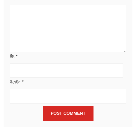
মীং
*
ইমেইল
*