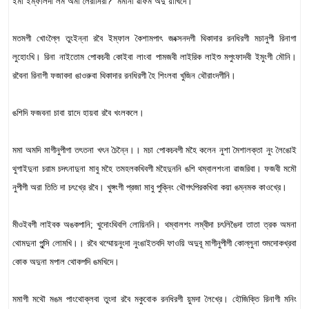
ইমা ইম্ফালদা লম অমা লৈরাসিরা? মমানা ৱাফম অদু য়াখিদে।
মতমগী খোংল্লৈ তুংইন্না রবৈ ইম্ফাল কৈশামপাৎ জংক্সনদগী থিকাদার রনধিরগী মচানুপী রিনাগা
লুহোংখি। রিনা নাইতোম পোকচবী কোইবা লাংবা পামজবী লাইরিক লাইশু মপুংফাদবী ইমুংগী মৌনি।
রবৈনা রিনাগী ফজাবদা ঙাওরুবা থিকাদার রনধিরগী হৈ শিংলবা খুজিন থৌরাংদগীনি।
ঙশিদি ফজবনা চাবা য়াদে হায়বা রবৈ খংলকলে।
মমা অমদি মাগীনুপীগা তৎতনা খৎন চৈন্নৈ।। মচা পোকচবগী মহৈ কলেন নুশা মৈশালক্তা নুং লৈঙোই
থুগাইদুনা চরাম চদৎনাদুনা মাবু মহৈ তমহলকখিবগী মহৈদুননি ঙশি থম্বালশংনা ৱাজরিবা। ফজবী মমৌ
নুপীগী অরা তিতি দা চৎখ্রে রবৈ। খুঙ্গংগী প্রজা মাবু পুক্নিং থৌগৎপিরকখিবা কয়া ঙম্নমক কাওখ্রে।
মীওইবগী লাইবক অঙকপানি; খুদোংথিবগি লোয়িননি। থম্বালশং লম্বীদা চৎলিঙৈদা তাতা ত্রক অমনা
থোমদুনা পুন্সি লোমখি।। রবৈ থম্মোয়নুংদা নুংঙাইতবদি ফাওয়ি অদুবূ মাগীনুপীগী কোল্লুনা শুমদোকখ্রবা
কোক অদুনা মপাল থোকপদি ঙমখিদে।
মমাগী মথৌ মঙম পাংথোক্লবা তুংদা রবৈ মকুবোক রনধিরগী য়ুমদা লৈখ্রে। হৌজিক্তি রিনাগী মনিং