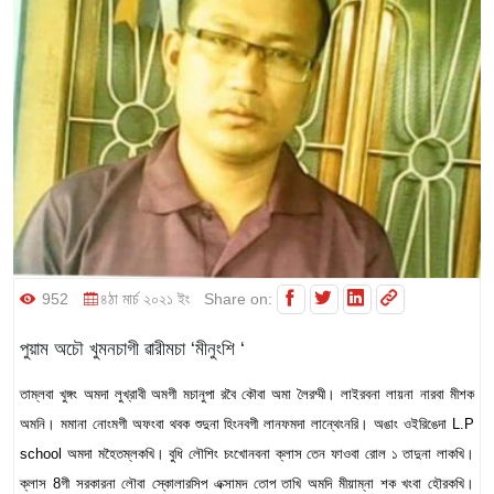
952
৪ঠা মার্চ ২০২১ ইং
Share on:
পুয়াম অচৌ খুমনচাগী ৱারীমচা ‘মীনুংশি ‘
তাম্লবা খুঙ্গং অমদা লুখ্রাবী অমগী মচানুপা রবৈ কৌবা অমা লৈরম্মী। লাইরবনা লায়না নারবা মীশক
অমনি। মমানা নোংমগী অফংবা থবক শুদুনা হিংনবগী লানফমদা লান্থেংনরি। অঙাং ওইরিঙেদা L.P
school অমদা মহৈতম্লকখি। বুধি লৌশিং চংখোনবনা ক্লাস তেন ফাওবা রোল ১ তাদুনা লাকখি।
ক্লাস 8গী সরকারনা লৌবা স্কোলারসিপ এক্সামদ তোপ তাখি অমদি মীয়াম্না শক খংবা হৌরকখি।