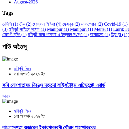
August-2026
Tags
রেসিপি
(1)
টেক
(2)
সোশ্যাল মিডিয়া
(4)
ফেসবুক
(2)
ডায়াস্পোরা
(2)
Covid-19
(1)
(3)
মণিপুরী সাহিত্য সংসদ
(1)
Manipur
(1)
Manipuri
(1)
Meitei
(1)
Lairik 
লোলগী নুমিৎ
(1)
মণিপুরী ভাষা গবেষণা ও উন্নয়ন সংস্থা
(1)
আগরতলা
(1)
ত্রিপুরা
(1)
পাউ অতৈসু
মণিপুরী মিরর
৩রা অগাস্ট ২০২৬ ইং
কবি নোংশাতাবম নিরঞ্জন দত্তদা লাইফটাইম এচিভমেন্ট এৱার্ড
ভারত
মণিপুরী মিরর
১লা অগাস্ট ২০২৬ ইং
বাংলাদেশতা ওজারেন ইকায়খুম্নবগী থৌরম পাংথোকখ্রে