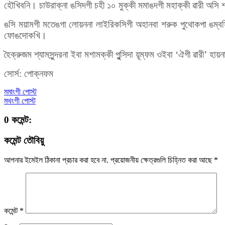
হৌখিবনি। চাউরাক্না ঙসিদগী চহী ১০ মুক্কী মমাঙদগী মহাক্কী ৱারী অসি
ঙসি ময়ামগী মতেঙগা লোয়ননা লাইরিকসিগী অহানবা শরুক পুথোকপা ঙম্বসি
ফোঙদোকখি।
হৈক্রুজম শ্যামসুন্দরনা ইবা মশামক্কী পুন্সিদা য়ূম্ফম ওইবা ‘ঐগী ৱারী’ 
সোর্স: পোক্নফম
মমাংগী পোস্ট
মথংগী পোস্ট
0 কমেন্ট:
কমেন্ট তৌবিয়ু
আপনার ইমেইল ঠিকানা প্রচার করা হবে না.
প্রয়োজনীয় ক্ষেত্রগুলি চিহ্নিত করা আছে
*
কমেন্ট
*