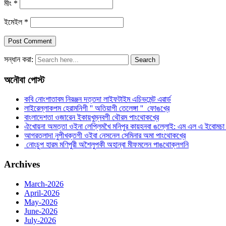
মীং
*
ইমেইল
*
সন্ধান করা:
অনৌবা পোস্ট
কবি নোংশাতাবম নিরঞ্জন দত্তদা লাইফটাইম এচিভমেন্ট এৱার্ড
লাইরেল্লাকপম হেরামনিগী '' অতিয়াগী তেলেঙ্গা '' ফোঙখ্রে
বাংলাদেশতা ওজারেন ইকায়খুম্নবগী থৌরম পাংথোকখ্রে
ঐখোয়না অমত্তা ওইনা লেপ্লিমখৈ মনিপুর কায়হনবা ঙল্লোই: এম এল এ ইবোমচ
আগরতলাদা নুপীখক্তগী ওইবা নেসনেল সেমিনার অমা পাংথোকখ্রে
নোংচুপ হারম মণিপুরী অশৈলুপকী অহান্বা মীফমলেন পাঙথোক্লগনি
Archives
March-2026
April-2026
May-2026
June-2026
July-2026