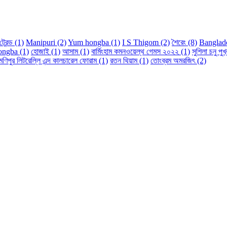
ট্রেন্ড
(1)
Manipuri
(2)
Yum hongba
(1)
I S Thigom
(2)
শৈরেং
(8)
Banglad
Fongba
(1)
হোজাই
(1)
আসাম
(1)
বার্মিংহাম কমনওয়েল্থ গেমস ২০২২
(1)
সুশিলা চনু পুখ
মণিপুর লিটরেল্লি এন্দ কালচারেল ফোরাম
(1)
রতন থিয়াম
(1)
তোংব্রম অমরজিৎ
(2)