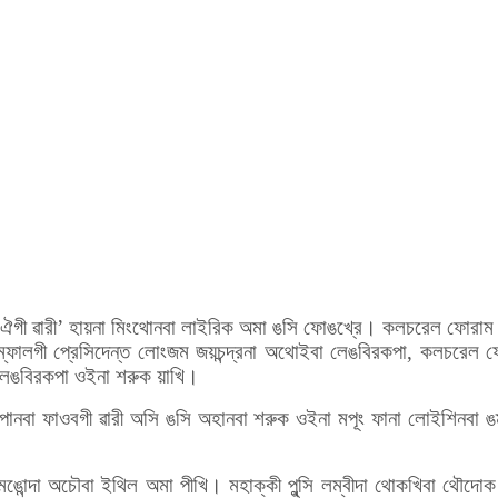
ইবা ‘ঐগী ৱারী’ হায়না মিংথোনবা লাইরিক অমা ঙসি ফোঙখ্রে। কলচরেল ফোরাম ম
্ফালগী প্রেসিদেন্ত লোংজম জয়চন্দ্রনা অথোইবা লেঙবিরকপা, কলচরেল ফোর
বা লেঙবিরকপা ওইনা শরুক য়াখি।
 পানবা ফাওবগী ৱারী অসি ঙসি অহানবা শরুক ওইনা মপূং ফানা লোইশিনবা ঙম্ব
 মঙোন্দা অচৌবা ইথিল অমা পীখি। মহাক্কী পুন্সি লম্বীদা থোকখিবা থৌদোক