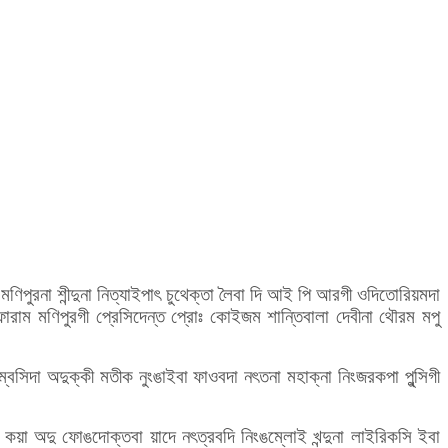
ণিপুরনা শীন্দুনা নিত্যাইপাৎ চুথেক্তা লৈবা দি আই পি আরগী ওদিতোরিয়মদা
াম মণিপুরগী প্রেসিদেন্ত প্রোঃ কোইজম শান্তিবালা দেবীনা থৌরম মপু
সিদা অদুক্কী মতীক নুংঙাইবা ফাওবদা নৎতনা মহাক্না নিংজরকপা পুন্সিগী
 কয়া অদু ফোঙদোক্তবা য়াদে নৎত্রবদি নিংঙম্লোই খন্দুনা লাইরিকসি ইবা