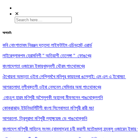
✕
আপডেট:
কবি নোংশাতাবম নিরঞ্জন দত্তদা লাইফটাইম এচিভমেন্ট এৱার্ড
লাইরেল্লাকপম হেরামনিগী '' অতিয়াগী তেলেঙ্গা '' ফোঙখ্রে
বাংলাদেশতা ওজারেন ইকায়খুম্নবগী থৌরম পাংথোকখ্রে
ঐখোয়না অমত্তা ওইনা লেপ্লিমখৈ মনিপুর কায়হনবা ঙল্লোই: এম এল এ ইবোমচা
আগরতলাদা নুপীখক্তগী ওইবা নেসনেল সেমিনার অমা পাংথোকখ্রে
নোংচুপ হারম মণিপুরী অশৈলুপকী অহান্বা মীফমলেন পাঙথোক্লগনি
কোকরাঝাড় ইউনিভার্সিটিগী বাংলা সিলেবাসতা মণিপুরী ৱারী মচা
আগরতলা, ত্রিপুরাদা মণিপুরী ল্যাঙ্গুয়েজ ডে পাঙথোক্কনি
বাংলাদেশ মণিপুরী সাহিত্য সংসদ (বামসাস)না চহী কয়াগী মতৌগুম্না হন্দকসু ওজারেন ইকায় 