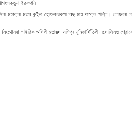
 শাগৎলক্তুনা ইরকপনি।
না মহাক্না মতম কুইনা হোৎনজরকপা অদু মায় পাক্লে খল্লি। লোয়ননা লাইর
হায়না মিংথোনবা লাইরিক অসিগী মতাঙদা মণিপুর য়ুনিভার্সিতিগী এসোসিএত প্রোফ