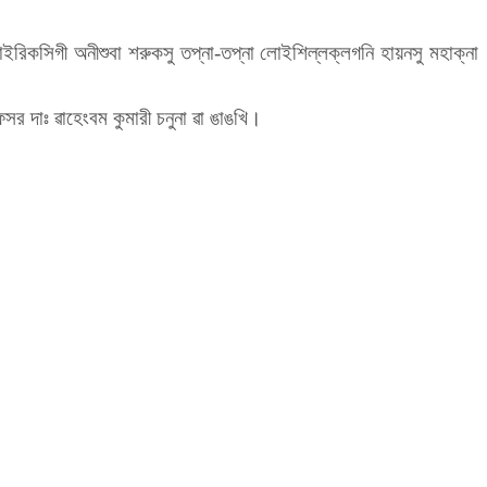
িকসিগী অনীশুবা শরুকসু তপ্না-তপ্না লোইশিল্লক্লগনি হায়নসু মহাক্না
েসর দাঃ ৱাহেংবম কুমারী চনুনা ৱা ঙাঙখি।