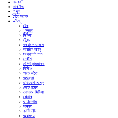
পডকাস্ট
আর্কাইভ
ই-বুক
মৈতৈ ময়েক
অতৈসু
টেক
পুম্নমক
মিডিয়া
ট্রেন্ড
হকচাং পাওজেল
লাইরিক লাইসু
সংস্থানগি পাও
নোটিশ
ঙসিগী নুমিতসিদা
ভিডিও
অতৈ অতৈ
অখন্নবা
এডিটরগি ডেস্ক
মৈতৈ ময়েক
সোস্যাল মিডিয়া
রেসিপি
ডায়াস্পোরা
শান্নবা
কমিউনিটি
অ্যালবাম