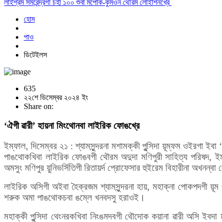
লাইশ্রম সমরেন্দ্রগী চহী ১০০ শুবা মপোক-কুমওন থৌরম লোইশিনখ্রে
হোম
পাও
ডিটেইলস
635
২২শে ডিসেম্বর ২০২৪ ইং
Share on:
‘ঐগী ৱারী’ হায়না মিংথোনবা লাইরিক ফোঙখ্রে
ইম্ফাল, দিসেম্বর ২১ :
শ্যামসুন্দরনা মশামক্কী পুন্সিদা য়ূম্ফম ওইরগা 
পাঙথোকখিবা লাইরিক ফোঙবগী থৌরম অদুদা মণিপুরী সাহিত্য পরিষদ, ইম
অমসুং মণিপুর য়ুনিভর্সিতিগী রিতায়র্দ প্রোফেসার হুইরেম বিহারীনা অখনন্
লাইরিক অসিগী অইবা হৈক্রজম শ্যামসুন্দরনা হায়, মহাক্না পোকপদগী য়ূম
শরুক অমা পাঙথোকচবা ঙম্লে খনবদসু হরাওই।
মহাক্কী পুন্সিদা থেংনরকখিবা নিংঙমদবগী থৌদোক কয়ানা ৱারী অসি ইবদা