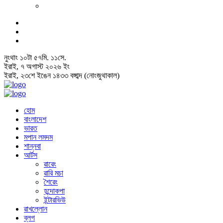
নুংথাং
১০
টা
৫৭
মি.
১২
সে.
ইরাই, ৭ অগাস্ট ২০২৬ ইং
ইরাই, ২৩শে ইঙেন ১৪৩৩ বঙ্গাব্দ (নোংজুথাকাল)
হোম
বাংলাদেশ
ভারত
মপান লমদম
শান্নবা
আর্টস
ৱারেং
ৱারি মচা
শৈরেং
হন্দোকপা
ইন্টারভিউ
ৱাখল্লোন
ব্লগ