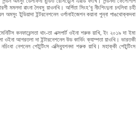
 লন্ডন অমসুং ডেলফিনা ষ্টুডিও রেসিডেন্সি এৱার্ড ফংখি। লন্ডনদা ফেলোশীপ
রগী মমলদা ৱাংনা লৈবসু য়াওনখি। অর্পিতা সিংহ’বু নীংশিংদুনা চৎলিবা চহী
েল অমসুং ইন্ডিয়াদা ইন্টরনেশনেল ওর্গানাইজেশন কয়ানা পুন্না পাঙথোক্কদবা
েনিটিস কনফারেন্সতা থাং-তা এক্সপার্ট ওইনা শরুক য়াখি, ইং ২০১৯ দা ইমা
মা ওইনা আগরতলা দা ইন্টারনেশনেল উড কার্ভিং ক্যাম্পতা য়াওখি। ভারতকী
 নচিংবা নেশনেল পেইন্টিংস এক্সিব্যুশনদা শরুক য়াখি। মহাক্কী পেইন্টিংস