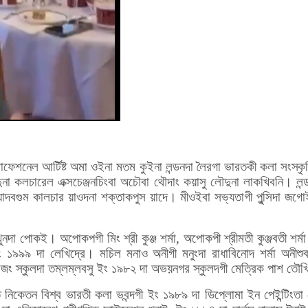
া প্রোফেশনেল আর্টিষ্ট অমা ওইনা মতম কুইনা লন্ডনদা লৈরগা ভারতকী কলা সংস
দুনা কলচারেল এক্সচেঞ্জনচিংবা অচৌবা থৌদাং কয়াসু লৌদুনা লাকখিবনি। লন্
দবগুম কালচার য়াওদনা শক্তাকপুস য়াদে। মীওইবা সভ্যতাগী পুন্সিদা জগোই
নদা পোকই। অপোকপগী মিং শ্রী কুঞ্জ শর্মা, অপোকপী শ্রীমতী কুঞ্জবতী শর্মা
১৯৯৯ দা লেখিদ্রে। মচিল মনাও অনীগী মনুংদা রাধাবিনোদ শর্মা অনীশুবনি। 
ধাজং স্কুলদা তম্লম্লবসু ইং ১৯৮২ দা অভয়নগর স্কুলদগী মেত্রিক পাশ তৌ
্তি নিকেতন বিশ্ব ভারতী কলা ভবন্দগী ইং ১৯৮৯ দা ডিপ্লোমা ইন পেইন্টিং