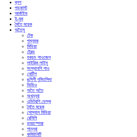
ব্লগ
পডকাস্ট
আর্কাইভ
ই-বুক
মৈতৈ ময়েক
অতৈসু
টেক
পুম্নমক
মিডিয়া
ট্রেন্ড
হকচাং পাওজেল
লাইরিক লাইসু
সংস্থানগি পাও
নোটিশ
ঙসিগী নুমিতসিদা
ভিডিও
অতৈ অতৈ
অখন্নবা
এডিটরগি ডেস্ক
মৈতৈ ময়েক
সোস্যাল মিডিয়া
রেসিপি
ডায়াস্পোরা
শান্নবা
কমিউনিটি