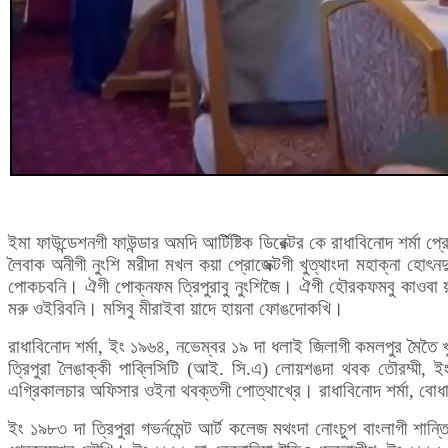
ইমা ফাউন্ডেশনগী ফাউন্ডার অমদি আর্টিষ্টিক ডিরেক্টর কে রাধাবিনোদ শর্ম
লৈবাক অনীগী নুংশি মরীদা মখল কয়া প্রোজেক্টগী খুত্থাংদা মহাক্না হোৎন
পোকচবনি। ঐগী পোক্নফম ত্রিপুরাবু নুংশিজৈ। ঐগী হৌরকফমবু কাওবা য়া
মরু ওইরিবনি। মসিবু মীরাইবা য়াদে হায়না ফোঙদোকখি।
রাধাবিনোদ শর্মা, ইং ১৯৬৪, নভেম্বর ১৯ দা ধলাই জিলাগী কমলপুর মৈতৈ খু
ত্রিপুরা লৈঙাক্কী পাব্লিসিটি (আই. সি.এ) লোয়শঙদা থবক তৌরম্মী, ইং 
এগ্রিকালচার অফিসার ওইনা থবক্তগী পোত্থাখ্রে। রাধাবিনোদ শর্মা, বো
ইং ১৯৮৩ দা ত্রিপুরা গভর্নমেন্ট আর্ট কলেজ মথংদা নোংচুপ বাংলাগী শান