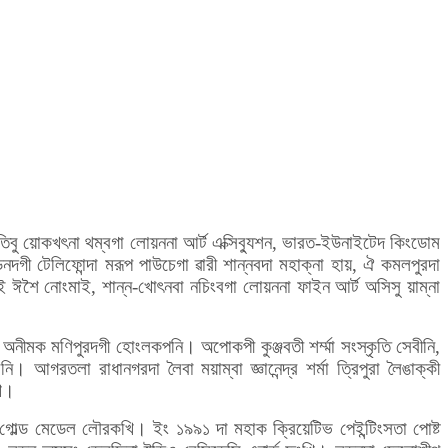
্কৃতিবু য়োকখৎনা থম্বগা লোয়ননা আর্ট এক্সিব্যুশন, ভারত-ইউনাইটেদ কিংডোম
ডনদগী টেলিফোন্দা মরূপ পাউচেগা ৱারী শান্নবদা মহাক্না হায়, ঐ কমলপুরদা
 ঈশৈ নোংমাই, শান্ন-খোৎনবা নচিংবগা লোয়ননা ফাইন আর্ট অসিসু য়াম্না
 অনীমক মণিপুরদগী হোংলকপনি। অপোকপী কুঞ্জবতী শর্ম্মা সংস্কৃতি সেবীনি,
আগরতলা রাধানগরদা লৈবা ময়াম্বা জ্ঞানেন্দ্র শর্মা ত্রিপুরা লৈঙাক্কী
খি।
তা গোল্ড মেডেল লৌরকখি। ইং ১৯৯১ দা মহাক ক্রিয়েটিভ পেইন্টিংসতা পোষ্ট