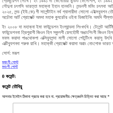
গ্রেজুয়েশন লৌখি। ইং ১৯৯১ দা কেনোরিয়া ষ্টুডিও ফেলোশীপ, ইং ১৯৯২ দা এল
লৌদুনা চৎপসি ভারত্তা মহাক্না ইহান হানবনি। লন্ডনগী মমিং চৎলবা আর্ট 
২০২৫, লন্ড (ইউ.কে) গী সার্পেন্টাইন নর্থ গ্যালারীদা সোলো এইক্সব্যুশন
অচৌবা আর্ট প্রোজেক্ট অমদা মহাক ক্যুরেটর ওইনা ডিজাইনিং অমদি শীল্ল
ইং ২০০৮ দা মহাক্না ইমা ফাউন্ডেশন ইংল্যান্ডদা লিংখৎখি। টেলেন্ট আর্
ফাউন্ডেশননা ত্রিপুরাগী জিওন হিল স্কুলগী য়েলহৌমী অঙাংশিংগী জিওন হ
মফম কয়াদা পাঙথোকপা এক্সিব্যুশন্দা মাগী সোলো পেইন্টিংস কয়াসু উৎখি। 
এক্টিব্যুশনদা শরুক য়াখি। মহাক্কী প্রোজেক্ট কয়াদা অৱাং নোংপোক ভারত 
সোর্স: মরূপ
মমাংগী পোস্ট
মথংগী পোস্ট
0 কমেন্ট:
কমেন্ট তৌবিয়ু
আপনার ইমেইল ঠিকানা প্রচার করা হবে না.
প্রয়োজনীয় ক্ষেত্রগুলি চিহ্নিত করা আছে
*