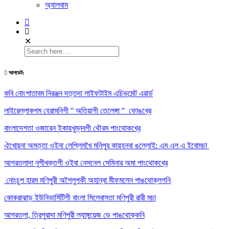
অ্যালবাম
✕
আপডেট:
কবি নোংশাতাবম নিরঞ্জন দত্তদা লাইফটাইম এচিভমেন্ট এৱার্ড
লাইরেল্লাকপম হেরামনিগী '' অতিয়াগী তেলেঙ্গা '' ফোঙখ্রে
বাংলাদেশতা ওজারেন ইকায়খুম্নবগী থৌরম পাংথোকখ্রে
ঐখোয়না অমত্তা ওইনা লেপ্লিমখৈ মনিপুর কায়হনবা ঙল্লোই: এম এল এ ইবোমচা
আগরতলাদা নুপীখক্তগী ওইবা নেসনেল সেমিনার অমা পাংথোকখ্রে
নোংচুপ হারম মণিপুরী অশৈলুপকী অহান্বা মীফমলেন পাঙথোক্লগনি
কোকরাঝাড় ইউনিভার্সিটিগী বাংলা সিলেবাসতা মণিপুরী ৱারী মচা
আগরতলা, ত্রিপুরাদা মণিপুরী ল্যাঙ্গুয়েজ ডে পাঙথোক্কনি