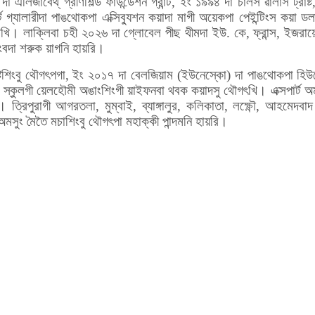
িজাবেথ্ গ্রীণশিল্ড ফাউন্ডেশন গ্রান্ট, ইং ১৯৯৪ দা চার্লস ৱালাস ট্রাষ্ট,
গ্যালারীদা পাঙথোকপা এক্সিব্যুশন কয়াদা মাগী অয়েকপা পেইন্টিংস কয়া ডলা
 তৌখি। লাক্লিবা চহী ২০২৬ দা গ্লোবেল পীছ থীমদা ইউ. কে, ফ্রান্স, ইজরায়
াংবদা শরুক য়াগনি হায়রি।
টিষ্টশিংবু থৌগৎপগা, ইং ২০১৭ দা বেলজিয়াম (ইউনেস্কো) দা পাঙথোকপা হিউম
িল স্কুলগী য়েলহৌমী অঙাংশিংগী য়াইফনবা থবক কয়াদসু থৌগৎখি। এক্সপার্ট অ
ত্রিপুরাগী আগরতলা, মুম্বাই, ব্যাঙ্গালুর, কলিকাতা, লক্ষ্ণৌ, আহমেদবাদ
অমসুং মৈতৈ মচাশিংবু থৌগৎপা মহাক্কী পান্দমনি হায়রি।