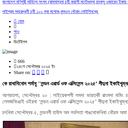
বাংলাদেশ মণিপুরী সাহিত্য সংসদ (বামসাস)না চহী কয়াগী মতৌগুম্না হন্দকসু ওজারেন ইকায় 
লাইশ্রম সমরেন্দ্রগী চহী ১০০ শুবা মপোক-কুমওন থৌরম লোইশিনখ্রে
হোম
পাও
ডিটেইলস
666
২৪শে সেপ্টেম্বর ২০২৫ ইং
Share on:
কে রাধাবিনোদ শর্মাবু ''লন্ডন এৱার্ড ওফ এক্সিলেন্স ২০২৫’ পীদুনা ইকাইখুম্ন
আগরতলা, সেপ্টেম্বর ২০ :
লাইয়েকপগী লমদা ভারতকী ৱাংমদা মমিং চৎ
লেমজনিংঙাই ওইরবা ‘লন্ডন এৱার্ড ওফ এক্সিলেন্স ২০২৫’ পীদুনা ইকাইখুম্ন
চৎখিবা সেপ্টেম্বর ৫, লন্ডনগী হাউস অব লর্ডসতা পাঙথোকখিবা থৌরম অমা লর্ড