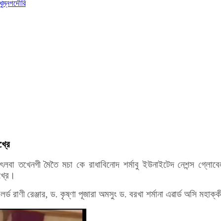
খুম্নগদৌরি
খ্রে
লবা তখেনগী মৈতৈ মচা কে রাধাবিনোদ শর্মাবু ইউনাইটেদ নেশন্স গ্লোব
খ্রে।
 রাণী রেঞ্জার, ড. কৃষ্ণা পূজারা অমসুং ড. বরখা শর্মানা এৱার্ড অসি মহাক্ক