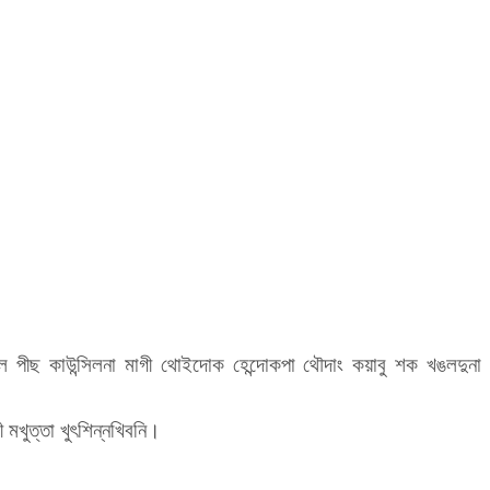
েল পীছ কাউন্সিলনা মাগী থোইদোক হেন্দোকপা থৌদাং কয়াবু শক খঙলদুনা
ী মখুত্তা খুৎশিন্নখিবনি।