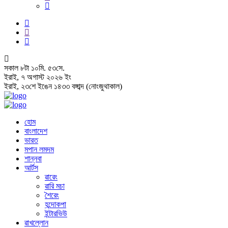
সকাল
৮
টা
১০
মি.
৫৪
সে.
ইরাই, ৭ অগাস্ট ২০২৬ ইং
ইরাই, ২৩শে ইঙেন ১৪৩৩ বঙ্গাব্দ (নোংজুথাকাল)
হোম
বাংলাদেশ
ভারত
মপান লমদম
শান্নবা
আর্টস
ৱারেং
ৱারি মচা
শৈরেং
হন্দোকপা
ইন্টারভিউ
ৱাখল্লোন