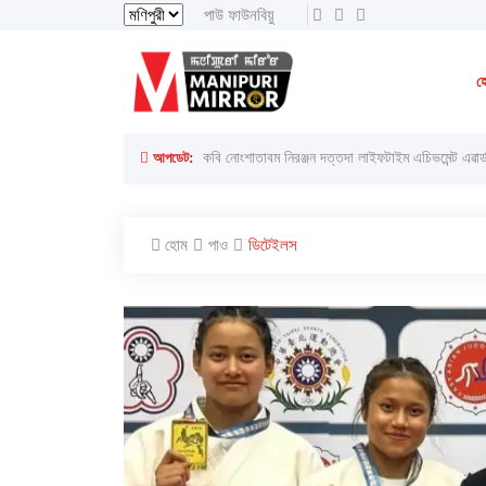
পাউ ফাউনবিয়ু
থাংজা, ৮ অগাস্ট ২০২৬ ইং
থাংজা, ২৪শে ইঙেন
হ
লাইরেল্লাকপম হেরামনিগী '' অতিয়াগী তেলেঙ্গা '' ফোঙখ্রে
আপডেট:
কবি নোংশাতাবম নিরঞ্জন দত্তদা লাইফটাইম এচিভমেন্ট এৱার্
হোম
পাও
ডিটেইলস