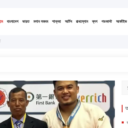
 ১৪৩৩ বঙ্গাব্দ (নোংজুথাকাল)
োম
বাংলাদেশ
ভারত
মপান লমদম
শান্নবা
আর্টস
ৱাখল্লোন
ব্লগ
পডকাস্ট
আর্কাইভ
ড
অ