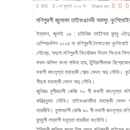
591
১৭ই জুলাই ২০২৫ ইং
Share on:
মণিপুরগী জুদোকা তাইবংঙানবী অমসুং নুংশিথোই
ইম্ফাল, জুলাই ১৬ :
চাইনিজ তাইপৈনা য়ূম্বু ওই
চেম্পিয়নশিপ ২০২৫ দা মণিপুরগী লৈশাংথেম নুংশিথোই চ
লৌখ্রে, অদুগা মণিপুরগী নিংথৌজম সিতল সিংহনা স
মফম অসিদা ফংবা পাউনা হায়, ইন্দিয়াগীদমক রিপ্রেজেন্
মখাগী কাংলূপ্তা মহাক্কী গোল্ড মেদল অদু লৌখি। নুং
পীদুনা মহাক্কী মেদল অদু লৌখি।
জুনিয়র নুপীমচাগী কেজি ৭০ গী মখাগী কাংলূপ্তা মণি
কন্ত্রিব্যুত তৌখি। তাইবংঙানবীনা মহাক্কী মেদল 
মায়থীখি। নুপামচাগী কেজি ৯০ গী মখাগী কাংলূপ্তা 
য়ুম্বুগী লম্বাগী মখূত্তা মায়থীবা নংহৌখি।
ইন্দিয়াগী জুনিয়র জুদো তিম অদুবু মণিপুরগী খাইদেম