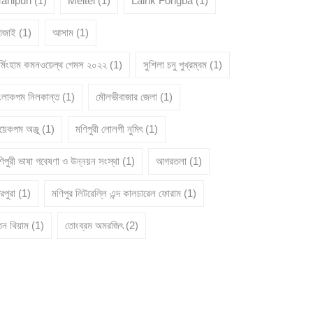
anipuri
(1)
Meitei
(1)
Lairik Fongba
(1)
োজাই
(1)
আসাম
(1)
ার্মিংহাম কমনওয়েল্থ গেমস ২০২২
(1)
সুশিলা চনু পুখ্রম্বম
(1)
ংলাকপম নিলকান্ত
(1)
মৌলভীবাজার জেলা
(1)
য়েকপম অঞ্জু
(1)
মণিপুরী লোলগী নুমিৎ
(1)
িপুরী ভাষা গবেষণা ও উন্নয়ন সংস্থা
(1)
আগরতলা
(1)
রিপুরা
(1)
মণিপুর লিটরেল্লি এন্দ কালচারেল ফোরাম
(1)
তন থিয়াম
(1)
তোংব্রম অমরজিৎ
(2)