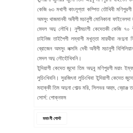
কেজি ৬৩ মখাগী কাংলূপ্তা কম্পিত তৌখিবী মণিপুরগী 
অমসুং থাজমানবী অনীগী মচানুপী মোনিকানা ফাইনেলদা য়
মেদল অদু লৌখি। নুপীমচাগী কেদেতকী কেজি ৭০ গী ম
চাইনিজ তাইপৈগী লম্বাগী মখূত্তা মায়থীবা নংদুনা
ব্রোজেন অমসুং লক্সমি দেবী অনীগী মচানুপী বিপিলিয়ানা
মেদল অদু লৌহৌখিবনি।
ইন্দিয়াগী কেদেত জুদো তিম অদুবু মণিপুরগী ময়াং ই
লুচিংখিবনি। সুরজিৎনা লুচিংখিবা ইন্দিয়াগী কেদেত 
মহাক্কী তিম অদুনা গোল্ড মরি, সিলভর অহুম, ব্রোঞ্জ
সোর্স: পোক্নফম
মমাংগী পোস্ট