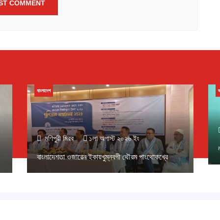
বাংলাদেশ
ভ
মণিপুরী মিরর
১লা অগাস্ট ২০২৬ ইং
বাংলাদেশতা ওজারেন ইকায়খুম্নবগী থৌরম পাংথোকখ্রে
 ১৪৩৩ বঙ্গাব্দ (নোংজুথাকাল)