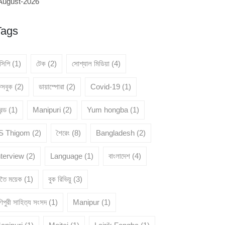
August-2026
Tags
েসিপি
(1)
টেক
(2)
সোশ্যাল মিডিয়া
(4)
েসবুক
(2)
ডায়াস্পোরা
(2)
Covid-19
(1)
রেন্ড
(1)
Manipuri
(2)
Yum hongba
(1)
 S Thigom
(2)
শৈরেং
(8)
Bangladesh
(2)
nterview
(2)
Language
(1)
বাংলাদেশ
(4)
ৈতৈ ময়েক
(1)
বুক রিভিয়ু
(3)
িপুরী সাহিত্য সংসদ
(1)
Manipur
(1)