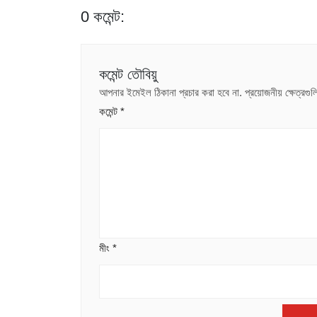
0 কমেন্ট:
কমেন্ট তৌবিয়ু
আপনার ইমেইল ঠিকানা প্রচার করা হবে না.
প্রয়োজনীয় ক্ষেত্রগ
কমেন্ট
*
মীং
*