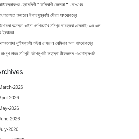
লাইরেল্লাকপম হেরামনিগী '' অতিয়াগী তেলেঙ্গা '' ফোঙখ্রে
বাংলাদেশতা ওজারেন ইকায়খুম্নবগী থৌরম পাংথোকখ্রে
ঐখোয়না অমত্তা ওইনা লেপ্লিমখৈ মনিপুর কায়হনবা ঙল্লোই: এম এল
এ ইবোমচা
আগরতলাদা নুপীখক্তগী ওইবা নেসনেল সেমিনার অমা পাংথোকখ্রে
নোংচুপ হারম মণিপুরী অশৈলুপকী অহান্বা মীফমলেন পাঙথোক্লগনি
Archives
March-2026
April-2026
May-2026
June-2026
July-2026