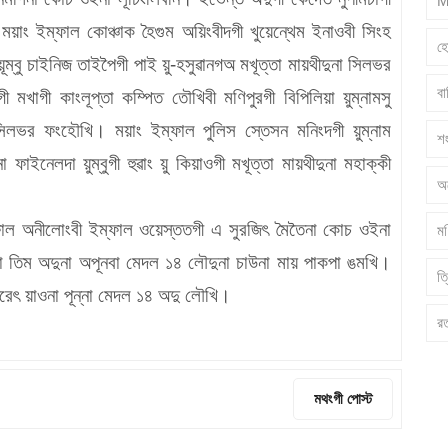
M
ময়াং ইম্ফাল কোঞ্চাক হৈগুম অয়িংবীদগী খুয়েন্থেম ইনাওবী সিংহ
হ
ূম্বু চাইনিজ তাইপৈগী পাই য়ু-হসুৱানগঅ মখূত্তা মায়থীদুনা সিলভর
ব
খাগী কাংলূপ্তা কম্পিত তৌখিবী মণিপুরগী বিপিলিয়া য়ুম্নামসু
 সিলভর ফংহৌখি। ময়াং ইম্ফাল পুলিস স্তেসন মনিংদগী য়ুম্নাম
শ
 ফাইনেলদা য়ুম্বুগী হুৱাং য়ু কিয়াওগী মখূত্তা মায়থীদুনা মহাক্কী
অ
ম্ফাল অনীলোংবী ইম্ফাল ওয়েস্ততগী এ সুরজিৎ মৈতৈনা কোচ ওইনা
মণ
জুদো তিম অদুনা অপূনবা মেদল ১৪ লৌদুনা চাউনা মায় পাকপা ঙমখি।
ত্
 তরেৎ য়াওনা পূন্না মেদল ১৪ অদু লৌখি।
র
মথংগী পোস্ট