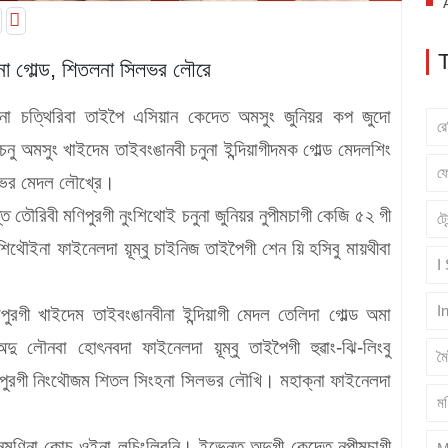
না গোল্ড, শিতলনা সিলভর লৌরে
দুনা চত্থিরিবা তাইপৈ এসিয়ান কেদেত অমসুং জুনিয়র কপ জুদো
র
নু অমসুং খাইদেম তাইবংঙানবী চনুনা ইন্দিয়াগীদমক গোল্ড মেদলশিং
ফ
িলভর মেদল লৌখ্রে।
ত তৌরিবী মণিপুরগী নুংশিথোই চনুনা জুনিয়র নুপীমচাগী কেজি ৫২ গী
ট্
শিথৌইনা ফাইনেলদা য়ূম্বু চাইনিজ তাইপৈগী শেন য়ি হসিবু মায়থীবা
I
I
পুরগী খাইদেম তাইবংঙানবীনা ইন্দিয়াগী মেদল তেলিদা গোল্ড অমা
অদু লৌনবা হোৎনবদা ফাইনেলদা য়ূম্বু তাইপৈগী হুৱাং-ঝি-লিংবু
ম
মণিপুরগী নিংথৌজম শিতল সিংহনা সিলভর লৌখি। মহাক্না ফাইনেলদা
মণ
 গুনমণিনা কোচ ওইনা লূচিংলিবনি। ইভেন্ত অদুগী কেদেত নুপীমচাগী