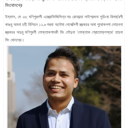
মিংথোনখ্রে
ইম্ফাল, মে ২৬: মণিপুরদগী এস্ত্রোফিজিসিন্ত দাঃ রোনাল্ডো লাইশ্রমনা লুচিংবা রিসার্ছরগী
কাঙবু অমনা চহী বিলিয়ন ১২.৬ শুরবা অনৌবা গেলেক্সিগী স্ত্রকচর অমা পুথোকপগা লোয়ননা
স্ত্রকচর অদুবু মণিপুরগী লোক্তাকপাৎকী মিং লৌদুনা 'লোক্তাক প্রোতোক্লস্তর' হায়না
মিং থোনখ্রে।