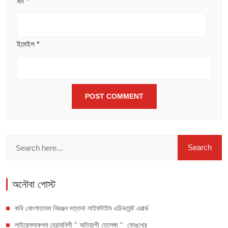
মীং
*
ইমেইল
*
অনৌবা পোস্ট
কবি নোংশাতাবম নিরঞ্জন দত্তদা লাইফটাইম এচিভমেন্ট এৱার্ড
লাইরেল্লাকপম হেরামনিগী '' অতিয়াগী তেলেঙ্গা '' ফোঙখ্রে