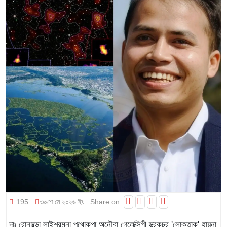
195
৩০শে মে ২০২৬ ইং
Share on:
দাঃ রোনাল্ডো লাইশ্রমনা পুথোকপা অনৌবা গেলেক্সিগী স্ত্রকচর 'লোক্তাক' হায়না