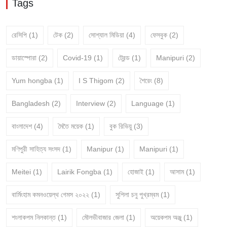
Tags
রেসিপি
(1)
টেক
(2)
সোশ্যাল মিডিয়া
(4)
ফেসবুক
(2)
ডায়াস্পোরা
(2)
Covid-19
(1)
ট্রেন্ড
(1)
Manipuri
(2)
Yum hongba
(1)
I S Thigom
(2)
শৈরেং
(8)
Bangladesh
(2)
Interview
(2)
Language
(1)
বাংলাদেশ
(4)
মৈতৈ ময়েক
(1)
বুক রিভিয়ু
(3)
মণিপুরী সাহিত্য সংসদ
(1)
Manipur
(1)
Manipuri
(1)
Meitei
(1)
Lairik Fongba
(1)
হোজাই
(1)
আসাম
(1)
বার্মিংহাম কমনওয়েল্থ গেমস ২০২২
(1)
সুশিলা চনু পুখ্রম্বম
(1)
শংলাকপম নিলকান্ত
(1)
মৌলভীবাজার জেলা
(1)
অয়েকপম অঞ্জু
(1)