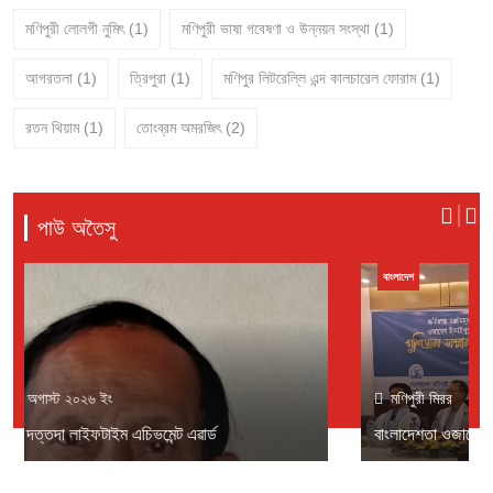
মণিপুরী লোলগী নুমিৎ
(1)
মণিপুরী ভাষা গবেষণা ও উন্নয়ন সংস্থা
(1)
আগরতলা
(1)
ত্রিপুরা
(1)
মণিপুর লিটরেল্লি এন্দ কালচারেল ফোরাম
(1)
রতন থিয়াম
(1)
তোংব্রম অমরজিৎ
(2)
পাউ অতৈসু
বাংলাদেশ
মণিপুরী মিরর
১লা অগাস্ট ২০২৬ ইং
বাংলাদেশতা ওজারেন ইকায়খুম্নবগী থৌরম পাংথোকখ্রে