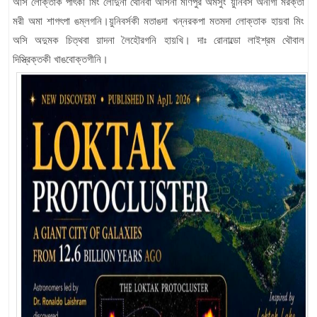
অসি লোক্তাক পাৎকী মিং লৌদুনা থোনবা অসিনা মণিপুর অমসুং য়ুনিবর্স অনীগী মরক্তা
মরী অমা শাগৎপা ঙম্লগনি।য়ুনিবর্সকী মতাঙদা খন্নরকপা মতমদা লোক্তাক হায়বা মিং
অসি অদুমক চিত্থবা য়াদনা লৈহৌরগনি হায়খি। দাঃ রোনাল্ডো লাইশ্রম থৌবাল
দিস্ত্রিক্তকী খাঙবোক্তগীনি।