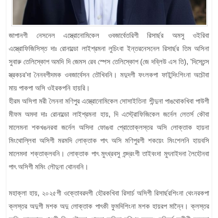
জাপানগী নেসনেল এস্ত্রোনোমিকেল ওবজার্বেতরিগী রিসার্ছর অমসু ওইরিবা
এস্ত্রোফিজিসিস্ত দাঃ রোনাল্ডো লাইশ্রমনা লুচিংবা ইন্তরনেসনেল রিসার্ছর তিম অসিনা
সুবারু তেলিস্কোপ অমদি দি জেমস ৱেব স্পেস তেলিস্কোপ (জে দব্লিউ এস তি), 'দিস্তেন্স
স্ত্রকচর'দা নৈনবগীদমক ওবজার্বেসন তৌখিবনি। মদুদগী ফংলকপা ফাইন্দিংশিংনা অচৌবা
মায় পাকপা অসি ওইরকপনি হায়রি।
হীরম অসিগা মরী লৈননা মণিপুর এস্ত্রোনোমিকেল সোসাইতিনা শীন্দুনা পাঙথোকখিবা পাউগী
মীফম অমদা দাঃ রোনাল্ডো লাইশ্রমনা হায়, দি এস্ট্রোফিজিকেল জর্নেল লেতর্স কৌবা
মালেমনা শকখঙনরবা জর্নেল অসিদা ফোঙবা প্রোতোক্লস্তর অসি লোক্তাক হায়না
মিংথোল্লিবা অসিগী মরমদি লোক্তাক পাৎ অসি মণিপুরগী শকয়েং মিংশেলনি হায়বসি
মালেমদা শক্তাক্লবনি। লোক্তাক পাৎ মুৎখ্রবসু শুন্দ্রংগী তাইবংদা মুৎনাইদনা লৈহৌনবা
পাৎ অসিগী মমিং লৌদুনা থোনবনি।
মহাক্লা হায়, ২০২৫গী ওক্তোবরদগী হৌরকখিবা রিসার্চ অসিগী রিসার্ছরশিংনা থেংনরকপা
ক্লস্তর অদুগী মশক অদু লোক্তাক পাৎকী ফুমদিশিংনা মশক হায়রপ মান্নৈ। ক্লস্তর