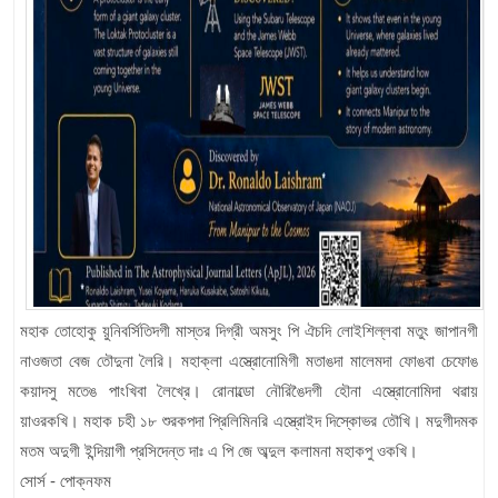
মহাক তোহোকু য়ুনিবর্সিতিদগী মাস্তর দিগ্রী অমসুং পি ঐচদি লোইশিল্লবা মতুং জাপানগী
নাওজতা বেজ তৌদুনা লৈরি। মহাক্লা এস্ত্রোনোমিগী মতাঙদা মালেমদা ফোঙবা চেফোঙ
কয়াদসু মতেঙ পাংখিবা লৈখ্রে। রোনাল্ডো নৌরিঙৈদগী হৌনা এস্ত্রোনোমিদা থৱায়
য়াওরকখি। মহাক চহী ১৮ শুরকপদা প্রিলিমিনরি এস্ত্রোইদ দিস্কোভর তৌখি। মদুগীদমক
মতম অদুগী ইন্দিয়াগী প্রসিদেন্ত দাঃ এ পি জে অব্দুল কলামনা মহাকপু ওকখি।
সোর্স - পোক্নফম