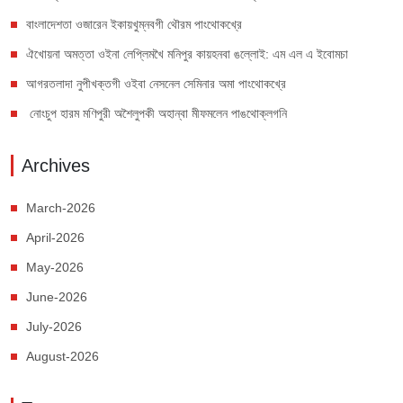
বাংলাদেশতা ওজারেন ইকায়খুম্নবগী থৌরম পাংথোকখ্রে
ঐখোয়না অমত্তা ওইনা লেপ্লিমখৈ মনিপুর কায়হনবা ঙল্লোই: এম এল এ ইবোমচা
আগরতলাদা নুপীখক্তগী ওইবা নেসনেল সেমিনার অমা পাংথোকখ্রে
নোংচুপ হারম মণিপুরী অশৈলুপকী অহান্বা মীফমলেন পাঙথোক্লগনি
Archives
March-2026
April-2026
May-2026
June-2026
July-2026
August-2026