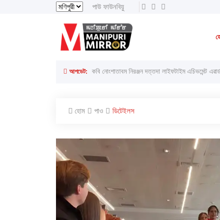
পাউ ফাউনবিয়ু
ইরাই, ৭ অগাস্ট ২০২৬ ইং
ইরাই, ২৩শে ইঙেন 
হ
লাইরেল্লাকপম হেরামনিগী '' অতিয়াগী তেলেঙ্গা '' ফোঙখ্রে
আপডেট:
হোম
পাও
ডিটেইলস