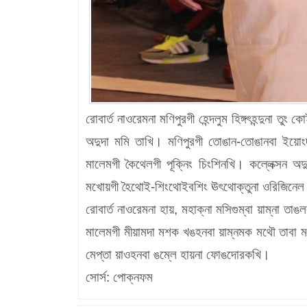
রোবার্ত নাওরেমনা মণিপুরগী হেন্দলুম হিঙ্গৎহন্দুনা ত
অদুদা মমি তাখি। মণিপুরগী তোঙান-তোঙানবা ইয়োংদা 
মালেমগী কৈথেলগী পূক্নিং চিংশিনখি। কল্লেক্সন অদুদা
মখোয়গী হৈথোই-শিংথোইবশিং ঊৎথোক্তুনা ওরিজিনেল 
রোবার্ত নাওরেমনা হায়, মহাক্না মসিগুম্বা য়াম্না 
মালেমগী মীয়ামদা মশক খঙহনবা য়াম্নমক মথৌ তাবা মণি
মেপ্তা য়াওহনবা ঙম্লে হায়না ফোঙদোরকখি।
সোর্স: পোক্নফম