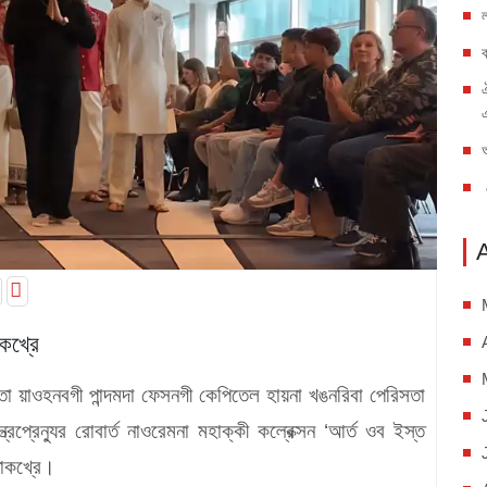
কখ্রে
্তা য়াওহনবগী পান্দমদা ফেসনগী কেপিতেল হায়না খঙনরিবা পেরিসতা
রপ্রেন্যুর রোবার্ত নাওরেমনা মহাক্কী কল্রেক্সন ‘আর্ত ওব ইস্ত
 তাকখ্রে।