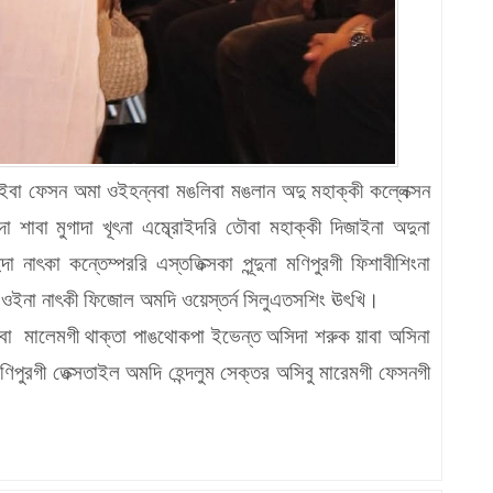
ুং কোইবা ফেসন অমা ওইহন্নবা মঙলিবা মঙলান অদু মহাক্কী কল্লেক্সন
শাবা মুগাদা খূৎনা এম্ব্রোইদরি তৌবা মহাক্কী দিজাইনা অদুনা
 নাৎকা কন্তেম্পররি এস্ততিক্সকা পূন্দুনা মণিপুরগী ফিশাবীশিংনা
ওইনা নাৎকী ফিজোল অমদি ওয়েস্তর্ন সিলুএতসশিং ঊৎখি।
তাঙলবা মালেমগী থাক্তা পাঙথোকপা ইভেন্ত অসিদা শরুক য়াবা অসিনা
পুরগী তেক্সতাইল অমদি হেন্দলুম সেক্তর অসিবু মারেমগী ফেসনগী