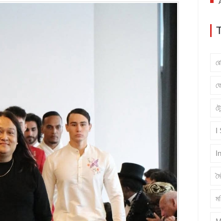
র
ফ
ট্
I
I
ম
মণ