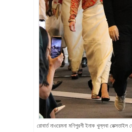
রোবার্ত নাওরেমনা মণিপুরগী ইনাক খুল্লবা তেক্সতাইল