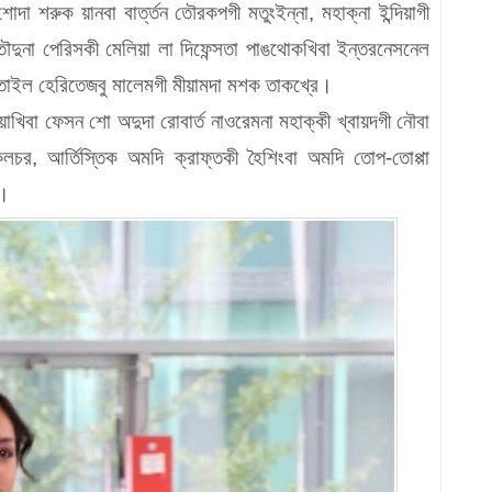
 শরুক য়ানবা বার্ত্তন তৌরকপগী মতুংইন্না, মহাক্না ইন্দিয়াগী
ইজ তৌদুনা পেরিসকী মেলিয়া লা দিফেন্সতা পাঙথোকখিবা ইন্তরনেসনেল
্সতাইল হেরিতেজবু মালেমগী মীয়ামদা মশক তাকখ্রে।
খিবা ফেসন শো অদুদা রোবার্ত নাওরেমনা মহাক্কী খ্বায়দগী নৌবা
 কলচর, আর্তিস্তিক অমদি ক্রাফ্তকী হৈশিংবা অমদি তোপ-তোপ্পা
ি।