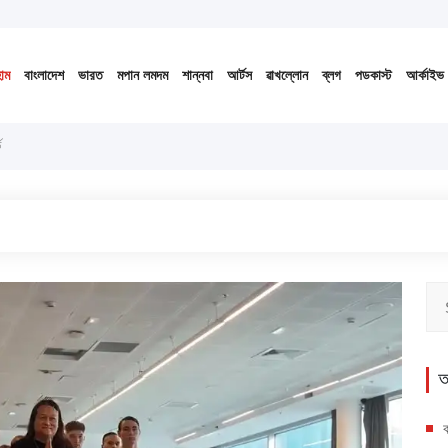
১৪৩৩ বঙ্গাব্দ (নোংজুথাকাল)
ভোর
৫
টা
৫৯
মি.
০০
সে.
োম
বাংলাদেশ
ভারত
মপান লমদম
শান্নবা
আর্টস
ৱাখল্লোন
ব্লগ
পডকাস্ট
আর্কাইভ
অ