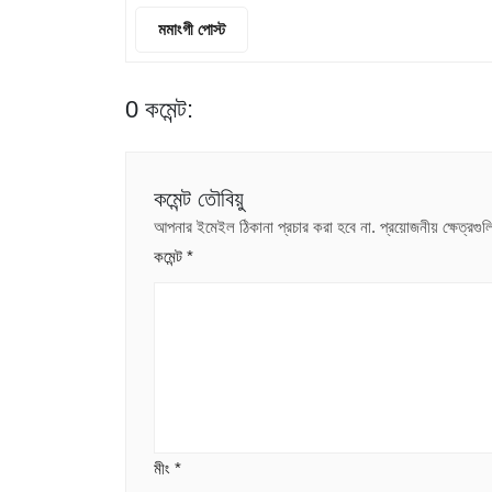
মমাংগী পোস্ট
0 কমেন্ট:
কমেন্ট তৌবিয়ু
আপনার ইমেইল ঠিকানা প্রচার করা হবে না.
প্রয়োজনীয় ক্ষেত্রগ
কমেন্ট
*
মীং
*