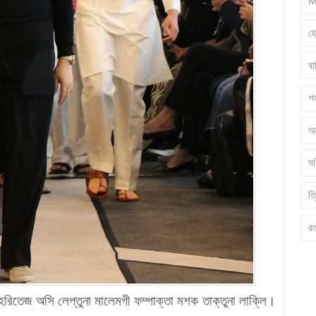
M
হ
ব
শ
অ
মণ
ত্
র
 হেরিতেজ অসি লেপ্তুনা মালেমগী ফম্পাক্তা মশক তাক্তুনা লাক্লি।