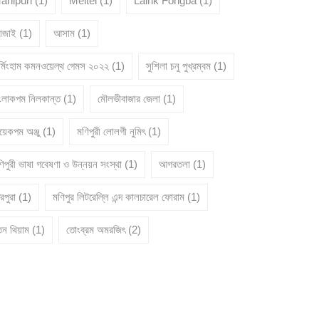
anipuri
(1)
Meitei
(1)
Lairik Fongba
(1)
োজাই
(1)
আসাম
(1)
ার্মিংহাম কমনওয়েল্থ গেমস ২০২২
(1)
সুশিলা চনু পুখ্রম্বম
(1)
ংলাকপম নিলকান্ত
(1)
মৌলভীবাজার জেলা
(1)
য়েকপম অঞ্জু
(1)
মণিপুরী লোলগী নুমিৎ
(1)
িপুরী ভাষা গবেষণা ও উন্নয়ন সংস্থা
(1)
আগরতলা
(1)
রিপুরা
(1)
মণিপুর লিটরেল্লি এন্দ কালচারেল ফোরাম
(1)
তন থিয়াম
(1)
তোংব্রম অমরজিৎ
(2)