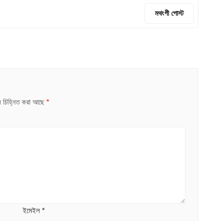
মথংগী পোস্ট
ুলি চিহ্নিত করা আছে
*
ইমেইল
*