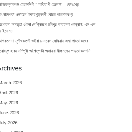
লাইরেল্লাকপম হেরামনিগী '' অতিয়াগী তেলেঙ্গা '' ফোঙখ্রে
বাংলাদেশতা ওজারেন ইকায়খুম্নবগী থৌরম পাংথোকখ্রে
ঐখোয়না অমত্তা ওইনা লেপ্লিমখৈ মনিপুর কায়হনবা ঙল্লোই: এম এল
এ ইবোমচা
আগরতলাদা নুপীখক্তগী ওইবা নেসনেল সেমিনার অমা পাংথোকখ্রে
নোংচুপ হারম মণিপুরী অশৈলুপকী অহান্বা মীফমলেন পাঙথোক্লগনি
Archives
March-2026
April-2026
May-2026
June-2026
July-2026