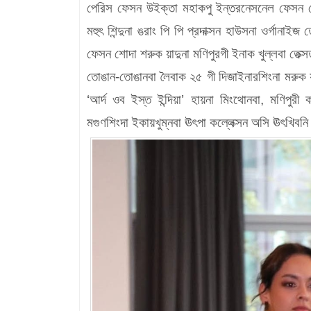
পেরিস ফেসন উইক্তা মহাকপু ইন্তরনেসনেল ফেসন শোদা
মহুৎ শিন্দুনা ঙরাং পি পি প্রদাক্সন হাউসনা ওর্গানা
ফেসন শোদা শরুক য়াদুনা মণিপুরগী ইনাক খুল্লবা তেক
তোঙান-তোঙানবা লৈবাক ২৫ গী দিজাইনারশিংনা মরুক য়া
‘আর্দ ওব ইস্ত ইন্দিয়া’ হায়না মিংথোনবা, মণিপুরী
মগুণশিংদা ইকায়খুম্নবা ঊৎপা কল্লেক্সন অসি ঊৎখিবন