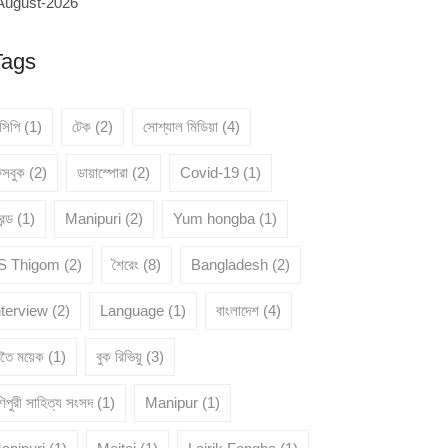
August-2026
Tags
েসিপি
(1)
টেক
(2)
সোশ্যাল মিডিয়া
(4)
েসবুক
(2)
ডায়াস্পোরা
(2)
Covid-19
(1)
রেন্ড
(1)
Manipuri
(2)
Yum hongba
(1)
 S Thigom
(2)
শৈরেং
(8)
Bangladesh
(2)
nterview
(2)
Language
(1)
বাংলাদেশ
(4)
ৈতৈ ময়েক
(1)
বুক রিভিয়ু
(3)
িপুরী সাহিত্য সংসদ
(1)
Manipur
(1)