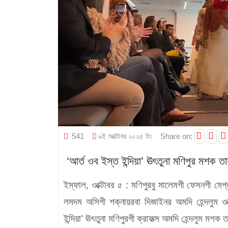
541
৬ই অক্টোবর ২০২৫ ইং
Share on:
‘আর্ত ওব ইস্ত ইন্দিয়া’ ঊৎতুনা মণিপুর মশক তা
ইম্ফাল, ওক্টোবর ৫ :
মণিপুরবু মালেমগী ফেসনগী মেপ
লমদম অসিগী শক্নায়রবা দিজাইনর অমদি হেন্দলুম ওন্ত্
ইন্দিয়া’ ঊৎতুনা মণিপুরগী ক্রাফত্স অমদি হেন্দলুম মশক