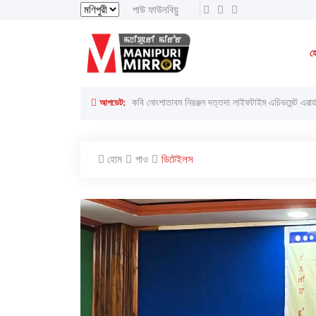
পাউ ফাউনবিয়ু
থাংজা, ৮ অগাস্ট ২০২৬ ইং
থাংজা, ২৪শে ইঙেন
হ
লাইরেল্লাকপম হেরামনিগী '' অতিয়াগী তেলেঙ্গা '' ফোঙখ্রে
আপডেট:
কবি নোংশাতাবম নিরঞ্জন দত্তদা লাইফটাইম এচিভমেন্ট এৱার্
হোম
পাও
ডিটেইলস