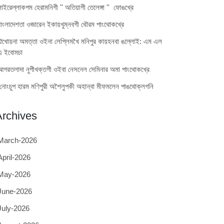
লাইরেল্লাকপম হেরামনিগী '' অতিয়াগী তেলেঙ্গা '' ফোঙখ্রে
বাংলাদেশতা ওজারেন ইকায়খুম্নবগী থৌরম পাংথোকখ্রে
ঐখোয়না অমত্তা ওইনা লেপ্লিমখৈ মনিপুর কায়হনবা ঙল্লোই: এম এল
এ ইবোমচা
আগরতলাদা নুপীখক্তগী ওইবা নেসনেল সেমিনার অমা পাংথোকখ্রে
নোংচুপ হারম মণিপুরী অশৈলুপকী অহান্বা মীফমলেন পাঙথোক্লগনি
Archives
March-2026
April-2026
May-2026
June-2026
July-2026