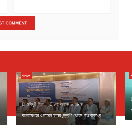
বাংলাদেশ
ভ
মণিপুরী মিরর
১লা অগাস্ট ২০২৬ ইং
বাংলাদেশতা ওজারেন ইকায়খুম্নবগী থৌরম পাংথোকখ্রে