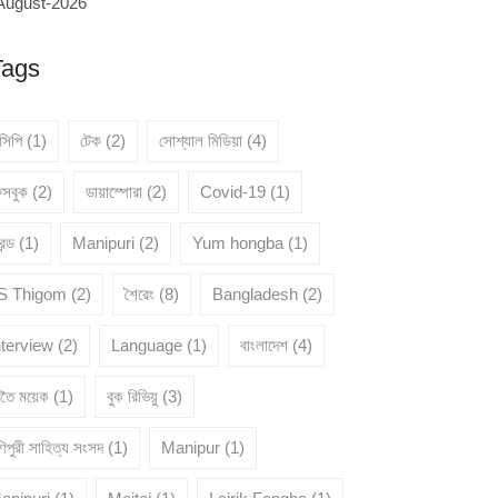
August-2026
Tags
েসিপি
(1)
টেক
(2)
সোশ্যাল মিডিয়া
(4)
েসবুক
(2)
ডায়াস্পোরা
(2)
Covid-19
(1)
রেন্ড
(1)
Manipuri
(2)
Yum hongba
(1)
 S Thigom
(2)
শৈরেং
(8)
Bangladesh
(2)
nterview
(2)
Language
(1)
বাংলাদেশ
(4)
ৈতৈ ময়েক
(1)
বুক রিভিয়ু
(3)
িপুরী সাহিত্য সংসদ
(1)
Manipur
(1)