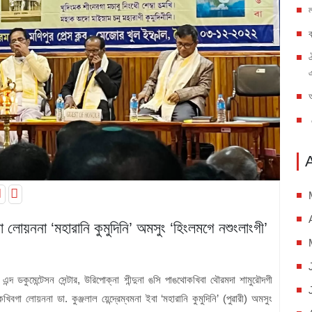
 লোয়ননা ‘মহারানি কুমুদিনি’ অমসুং ‘হিংলমগে নশুংলাংগী’
ন্দ ডকুমেন্টেসন সেন্টার, উরিপোক্না শীন্দুনা ঙসি পাঙথোকখিবা থৌরমদা শামুরৌদগী
গা লোয়ননা ডা. কুঞ্জলাল য়েন্দ্রেম্বমনা ইবা ‘মহারানি কুমুদিনি’ (পুৱারী) অমসুং