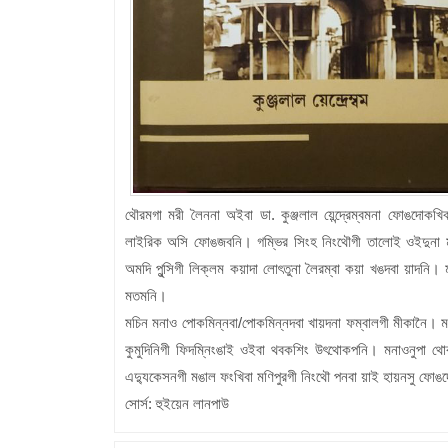
থৌরমগা মরী লৈননা অইবা ডা. কুঞ্জলাল য়েন্দ্রেম্বমনা ফোঙদোকখিব
লাইরিক অসি ফোঙজবনি। গম্ভির সিংহ নিংথৌগী তালোই ওইদুনা মহ
অমদি পুন্সিগী লিক্লম কয়াদা লোৎতুনা লৈরম্বা কয়া খঙদবা য়াদনি।
মতমনি।
মচিন মনাও পোকমিন্নবা/পোকমিন্নদবা খায়দনা ফম্বালগী মীকানৈ। মস
কুমুদিনিগী ফিদম্নিংঙাই ওইবা থবকশিং উৎথোকপনি। মনাওনুপা থোকপ
এদ্যুকেসনগী মঙাল ফংখিবা মণিপুরগী নিংথৌ পনবা য়াই হায়নসু ফো
সোর্স: হুইয়েন লানপাউ