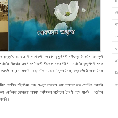
M
হ
ব
শ
অ
দা চন্দ্রকৃতি মহারাজ গী অপোকপী মহারানি কুমুদিনিগী বাইওগ্রাফি ওইনা মহাক্কী
মণ
ারানি মীংথোল অমদি মমাশিজগী মীংথোল ফংজখিবীনি। মহারানি কুমুদিনিগী মশক
 মতমদুগী ফম্বাল হায়বসি য়েক্নবশিংনা কোয়শিল্লগা লৈবা, ফম্বালগী মীকানবা লৈবা
ত্
র
িদা মমাশিজ ওইরিঙৈদা মচাবু শঙদুনা লাল্লোং কয়া চত্থদুনা ঙাক শেনখিবা মহারানি
া নোবিনগা থেংনরুবা অমসুং নরসিংহনা ৱারৌদুনা লৈবগী মতাং য়াওরি। ওয়েষ্টার্ন
ঙদোকখি।