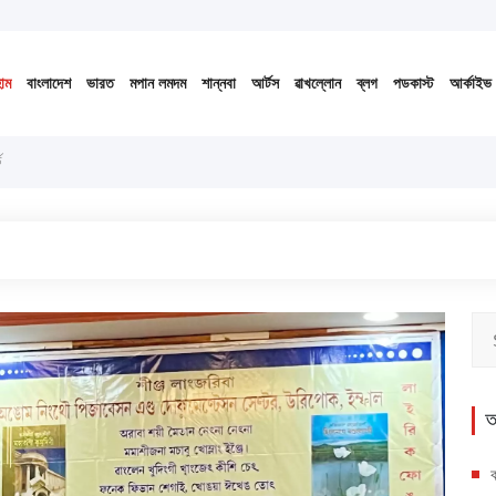
 ১৪৩৩ বঙ্গাব্দ (নোংজুথাকাল)
োম
বাংলাদেশ
ভারত
মপান লমদম
শান্নবা
আর্টস
ৱাখল্লোন
ব্লগ
পডকাস্ট
আর্কাইভ
ড
অ