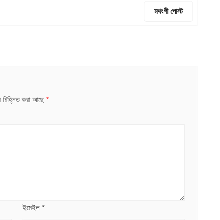
মথংগী পোস্ট
ুলি চিহ্নিত করা আছে
*
ইমেইল
*