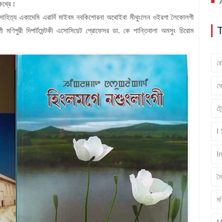
কখ্রে।
্ট সাহিত্য একাদেমি এৱার্দি মাইবম নবকিশোরনা অথোইবা মীথুংলেন ওইরগা লৈকোলগী
গী মণিপুরী দিপার্টমেন্টকী এসোসিয়েট প্রোফেসর ডা. কে শান্তিবালা অমসুং চিরোম
র
ফ
ট্
I
I
ম
মণ