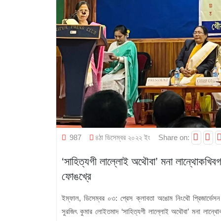
987
৪ঠা ডিসেম্বর ২০২২ ইং
Share on:
‘সাহিত্যগী লাল্লোই অথৌবা’ মনা লান্থোকখিবগা
ফোঙখ্রে
ইম্ফাল, ডিসেম্বর ০৩:
প্রেস ক্লাবতা অঙোম নিংথৌ প্রিজার্ভেসন এ
সুরজিৎ কুমার লোইতমাদ ‘সাহিত্যগী লাল্লোই অথৌবা’ মনা লান্থোকখিব