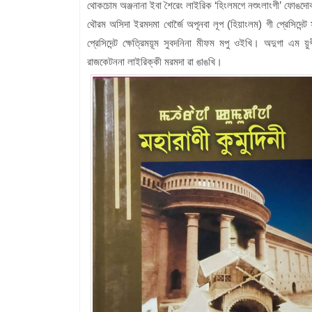
থোকচোম অঞ্জনানা ইবা শৈরেং লাইরিক ‘হিংলমগে নশুংলাংগী’ ফোঙদো
থৌরম অসিদা ইরমদমা খোর্জৈ অপূনবা লূপ (হিয়াংলম) গী প্রেসিদেন
প্রেসিদেন্ট ক্ষেত্রিময়ূম সুবদনিনা মীফম মপু ওইখি। অদুগা এম য়ু
রাজকেটননা লাইরিক্কী মরমদা ৱা ঙাঙখি।