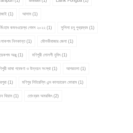
anipuri
(1)
Meitei
(1)
Lairik Fongba
(1)
োজাই
(1)
আসাম
(1)
ার্মিংহাম কমনওয়েল্থ গেমস ২০২২
(1)
সুশিলা চনু পুখ্রম্বম
(1)
ংলাকপম নিলকান্ত
(1)
মৌলভীবাজার জেলা
(1)
য়েকপম অঞ্জু
(1)
মণিপুরী লোলগী নুমিৎ
(1)
িপুরী ভাষা গবেষণা ও উন্নয়ন সংস্থা
(1)
আগরতলা
(1)
রিপুরা
(1)
মণিপুর লিটরেল্লি এন্দ কালচারেল ফোরাম
(1)
তন থিয়াম
(1)
তোংব্রম অমরজিৎ
(2)