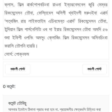
ক্লাস, ফিল্ম ৱার্কশোপনচিংবা য়াওনা ইন্তরনেসনেল জুরি মেম্বর
রিকমেন্দেসন তৌবা, ফেস্তিবেল অসিগী খ্বাইদগী মরুওইবা এৱার্দ
‘সত্যজিৎ রায় লাইফতাইম এচিবমেন্ত এৱার্দ’ রিকমেন্দেসন তৌবা,
ইন্দিয়ান ফিল্ম পার্সনেলিতি ওব দা ইয়ার রিকমেন্দেসন তৌবা অমদি ৫৬
শুবা ইফিগী ওপনিং অমসুং ক্লোজিং ফিল্ম রিকমেন্দেসন অসিনচিংবা
কয়াসি তৌগনি হায়রি।
সোর্স: পোক্নফম
মমাংগী পোস্ট
মথংগী পোস্ট
0 কমেন্ট:
কমেন্ট তৌবিয়ু
আপনার ইমেইল ঠিকানা প্রচার করা হবে না.
প্রয়োজনীয় ক্ষেত্রগুলি চিহ্নিত করা