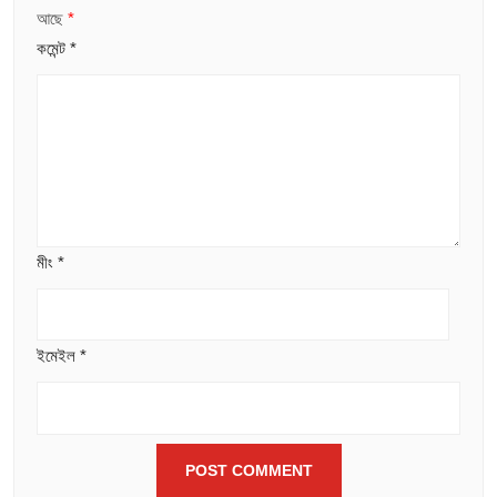
আছে
*
কমেন্ট
*
মীং
*
ইমেইল
*