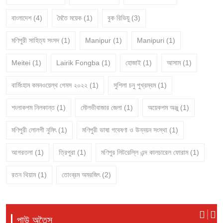
বাংলাদেশ
(4)
মৈতৈ ময়েক
(1)
বুক রিভিয়ু
(3)
মণিপুরী সাহিত্য সংসদ
(1)
Manipur
(1)
Manipuri
(1)
Meitei
(1)
Lairik Fongba
(1)
হোজাই
(1)
আসাম
(1)
বার্মিংহাম কমনওয়েল্থ গেমস ২০২২
(1)
সুশিলা চনু পুখ্রম্বম
(1)
শংলাকপম নিলকান্ত
(1)
মৌলভীবাজার জেলা
(1)
অয়েকপম অঞ্জু
(1)
মণিপুরী লোলগী নুমিৎ
(1)
মণিপুরী ভাষা গবেষণা ও উন্নয়ন সংস্থা
(1)
আগরতলা
(1)
ত্রিপুরা
(1)
মণিপুর লিটরেল্লি এন্দ কালচারেল ফোরাম
(1)
রতন থিয়াম
(1)
তোংব্রম অমরজিৎ
(2)
পাউ অতৈসু