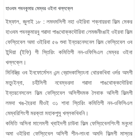
হাওবম পবনকুমার মেম্বর ওইনা খল্লক্লে
ইম্ফাল, জুলাই ১৮ :
লমদমসিগী নহা ওইরিবা শক্নায়রবা ফিল্ম মেকর
হাওবম পবনকুমারবু গৱাদা পাঙথোক্কদৌরিবা লেমজনীংঙাই ওইরবা ফিল্ম
ফেস্তিবেল অমা ওইরিবা ৫৬ শুবা ইন্তরনেসনেল ফিল্ম ফেস্তিবেল ওব
ইন্দিয়া (ইফি) গী স্তিরিং কমিতিগী নন-ওফিসিএল মেম্বর ওইনা
খল্লক্লে।
মিনিস্ত্রি ওব ইনফোর্মেসন এন্দ ব্রোদকাস্তিংনা থোরকখিবা ওর্দর অমগী
মতুংইন্না, চহীসিগী নবেম্ভরদা গৱাদা পাঙথোক্কদৌরিবা
ইন্তরনেসনেল ফিল্ম ফেস্তিবেল অসিগীদমক লৈবাক অসিগী ফিল্মগী
লমদা খঙ-হৈরবা মীওই ৩১ শাবা স্তিরিং কমিতিগী নন-ওফিসিএল
মেম্বরিশিংগী মরক্তা মহাকপুসু খল্লকখিবনি।
কমিতি অসিনা মালেমগী খ্বাইদগী চাউবা ফিল্ম ফেস্তিবেলশিংগী মনুংদা
অমা ওইরিবা ফেস্তিবেল অসিগী শীন-লাংবা অমদি ফিল্মগী মাস্তর