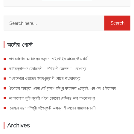
অনৌবা পোস্ট
কবি নোংশাতাবম নিরঞ্জন দত্তদা লাইফটাইম এচিভমেন্ট এৱার্ড
লাইরেল্লাকপম হেরামনিগী '' অতিয়াগী তেলেঙ্গা '' ফোঙখ্রে
বাংলাদেশতা ওজারেন ইকায়খুম্নবগী থৌরম পাংথোকখ্রে
ঐখোয়না অমত্তা ওইনা লেপ্লিমখৈ মনিপুর কায়হনবা ঙল্লোই: এম এল এ ইবোমচা
আগরতলাদা নুপীখক্তগী ওইবা নেসনেল সেমিনার অমা পাংথোকখ্রে
নোংচুপ হারম মণিপুরী অশৈলুপকী অহান্বা মীফমলেন পাঙথোক্লগনি
Archives