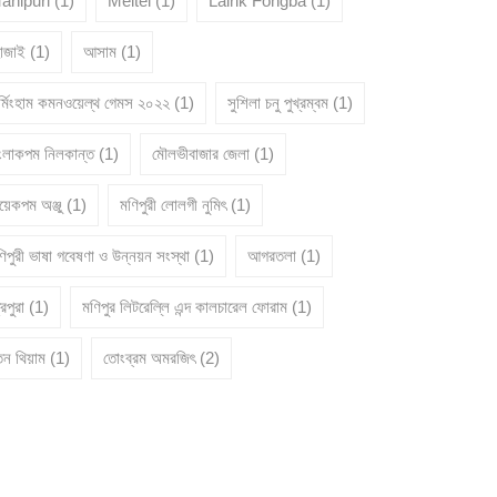
anipuri
(1)
Meitei
(1)
Lairik Fongba
(1)
োজাই
(1)
আসাম
(1)
ার্মিংহাম কমনওয়েল্থ গেমস ২০২২
(1)
সুশিলা চনু পুখ্রম্বম
(1)
ংলাকপম নিলকান্ত
(1)
মৌলভীবাজার জেলা
(1)
য়েকপম অঞ্জু
(1)
মণিপুরী লোলগী নুমিৎ
(1)
িপুরী ভাষা গবেষণা ও উন্নয়ন সংস্থা
(1)
আগরতলা
(1)
রিপুরা
(1)
মণিপুর লিটরেল্লি এন্দ কালচারেল ফোরাম
(1)
তন থিয়াম
(1)
তোংব্রম অমরজিৎ
(2)