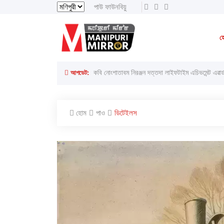
পাউ ফাউনবিয়ু
থাংজা, ৮ অগাস্ট ২০২৬ ইং
থাংজা, ২৪শে ইঙেন
হ
লাইরেল্লাকপম হেরামনিগী '' অতিয়াগী তেলেঙ্গা '' ফোঙখ্রে
আপডেট:
কবি নোংশাতাবম নিরঞ্জন দত্তদা লাইফটাইম এচিভমেন্ট এৱার্
হোম
পাও
ডিটেইলস