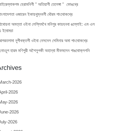
লাইরেল্লাকপম হেরামনিগী '' অতিয়াগী তেলেঙ্গা '' ফোঙখ্রে
বাংলাদেশতা ওজারেন ইকায়খুম্নবগী থৌরম পাংথোকখ্রে
ঐখোয়না অমত্তা ওইনা লেপ্লিমখৈ মনিপুর কায়হনবা ঙল্লোই: এম এল
এ ইবোমচা
আগরতলাদা নুপীখক্তগী ওইবা নেসনেল সেমিনার অমা পাংথোকখ্রে
নোংচুপ হারম মণিপুরী অশৈলুপকী অহান্বা মীফমলেন পাঙথোক্লগনি
Archives
March-2026
April-2026
May-2026
June-2026
July-2026