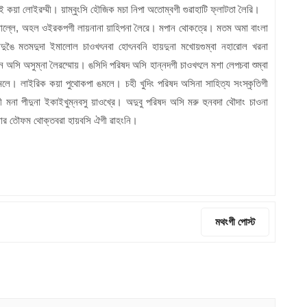
ুই কয়া লোইরম্মী। য়াম্বুংসি হৌজিক মচা নিপা অতোম্বগী গুৱাহাটি ফ্লাটতা লৈরি।
রা শোল্লে, অহল ওইরকপগী লায়নানা য়াহিপনা লৈরে। মপান থোকত্রে। মতম অমা বাংলা
দুঙৈ মতমদুদা ইমালোল চাওখৎনবা হোৎনবনি হায়দুনা মখোয়গুম্বা নহারোল খরনা
ন অসি অসুম্না লৈরম্মোয়। ঙসিদি পরিষদ অসি হান্নদগী চাওখৎলে মশা লেপচবা শুম্বা
ঙমলে। লাইরিক কয়া পুথোকপা ঙমলে। চহী খুদিং পরিষদ অসিনা সাহিত্য সংস্কৃতিগী
 মনা পীদুনা ইকাইখুম্নবসু য়াওখ্রে। অদুবু পরিষদ অসি মরু হুনবদা থৌদাং চাওনা
ওনার তৌফম থোক্তবরা হায়বসি ঐগী ৱাহংনি।
মথংগী পোস্ট