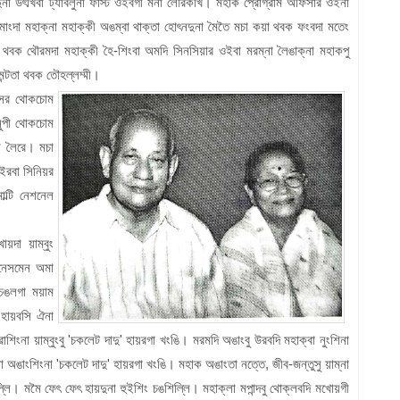
ন্দুনা উৎখিবা ট্যাবলুনা ফার্স্ট ওইবগী মনা লৌরকখি। মহাক প্রোগ্রাম অফিসার ওইনা
মমাংদা মহাক্না মহাক্কী অঙম্বা থাক্তা হোৎনদুনা মৈতৈ মচা কয়া থবক ফংবদা মতেং
। থবক থৌরমদা মহাক্কী হৈ-শিংবা অমদি সিনসিয়ার ওইবা মরম্না লৈঙাক্না মহাকপু
মেন্টতা থবক তৌহল্লম্মী।
ফেসর থোকচোম
নুপী থোকচোম
নী লৈরে। মচা
াইরবা সিনিয়র
ল্টি নেশনেল
য়দা য়াম্বুং
জনেসমেন অমা
 চঙলগা ময়াম
া হায়বসি ঐনা
না য়াম্বুংবু 'চকলেট দাদু' হায়রগা খংঙি। মরমদি অঙাংবু উরবদি মহাক্বা নুংশিনা
 অঙাংশিংনা 'চকলেট দাদু' হায়রগা খংঙি। মহাক অঙাংতা নত্তে, জীব-জন্তুসু য়াম্না
লি। মমৈ ফেৎ ফেৎ হায়দুনা হুইশিং চঙশিল্লি। মহাক্লা মপান্দবু থোক্লবদি মখোয়গী