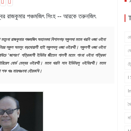
মেম্বর রাজকুমার পঞ্চমজিৎ সিংহ -- আরকে তরুনজিৎ
র
 মতুংদা রাজকুমার পঞ্চমজিৎ অহানবদা বিশালগড় স্কুলদা মতম খরনি ওজা ওইনা
য়র স্কুল অমসুং বড়দোয়ালী হাই স্কুলদসু ওজা ওইরম্মী। স্কুলগী ওজা ওইনা
ফ
পাউচে 'জাগরণ' পত্রিকাগী ইডিটর জীতেন পালগী মতেং পাংবা ওইনা পত্রিকা
য়েল বোর্ড মেম্বর ওইরম্মী। মতম খরনি সাব ইডিটরসু ওইবিরম্মী। মতম
ট্
ংগা শক খঙ মায়খঙনবা হৌরকখি।
I
I
ম
মণ