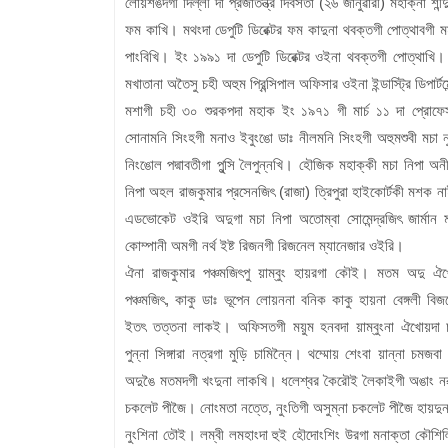
লোয়শঙদগী দিল্লী দা প্রজাতন্ত্র দিবসতা (২৬ জানুৱারী) মহাক্না শী
ফম কাখি। মথংদা ডেপুটি ডিরেক্টর ফম কাদুনা থবক্তগী পোত্থাবগী 
পাংবিখি। ইং ১৯৯১ দা ডেপুটি ডিরেক্টর ওইনা থবক্তগী পোত্থাখি
মখাতানা অতৈসু চহী অহুম প্রিন্সিপাল অফিসার ওইনা ইন্ডাস্ট্রি ডিপার্ট
মশাগী চহী ৩০ শুরকপদা মহাক ইং ১৯৭১ গী মার্চ ১১ দা প্রো
সোনামনি সিংহগী মনাও ইবুংঙো ডাঃ নীলমনি সিংহগী অহুমশুবী মচা 
নিংঙোল পদ্মাবতীগা পুন্সি লৈপুন্নখি। হৌজিক মহাক্কী মচা নিপা অ
নিপা অহল রাজকুমার প্রসেনজিৎ (রাজা) ত্রিপুরা হাইকোর্টকী মশক ন
এডভোকেট ওইরি অদুগা মচা নিপা অতোম্বা সোমেন্দ্রজিৎ জার্মান মা
কোম্পানী অমগী নর্থ ইষ্ট রিজনগী রিজনেল ম্যানেজার ওইরি।
ঐনা রাজকুমার পঞ্চমজিৎপু য়াম্বুং হায়রগা কৌই। মতম অদু ঐখো
পঞ্চমজিৎ, কাকু ডাঃ ভূপেন লোয়ননা বনিক কাকু হায়না বেঙ্গলী বি
ইতৎ তত্তনা লাকই। অফিসতগী ময়ুম হনবদা য়াম্বুংনা ঐখোয়দা
পুন্না সিঙ্গারা নত্রগা মুড়ি চামিন্নৈ। থম্মোয় শেংবা য়ান্না চমজব
অদুঙৈ মতমদগী খংদুনা লাকখি। ধলেশ্বর কৈরৌই লৈকাইগী অঙাং নৱাশিং
চকলেট পীজৈ। নোংমতা নত্তে, নুংতিগী অসুম্না চকলেট পীজৈ হায়দুনা
নুংশিনা তৌই। লম্বী লমহাংদা হুই হৌদোংশিং উরগা মনাক্তা কৌশিল্