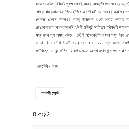
দমক পকেটতা বিস্কিট পুরগা থোকই হায়। য়াম্বুংগী ধলেশ্বর য়ুমদসু হ
য়াম্বুং রাজকুমার পঞ্চমজিৎ হৌজিক মশাগী চহী ৯২ শুখ্রে। মনা খ
লোলতা ঙাংদুনা লাকখি। অদুবু ইমালোল ঙাংবা শুবোই শুদবোই অ
চোঙথোক্তুনা থোক্লমদ্রবদি ঙসিগী মণিপুরী সাহিত্য পরিষদকী শক্লো
মপুং ফাবা লুপ অমসু ওইরে। চহীগী মহৈরোইশিংবু মনা মথুম পীবা 
লমদা থৌদাং লৌবা মীওই কয়াবু মরাং কায়না মনা মথুম এৱার্ড শেলগী
লৌবিরম্বা য়াম্বুং অসিনা হিংলিঙৈ মতম অসিদা মহাকপু মতিক চাবা 
কোর্টেসি - মরূপ
মমাংগী পোস্ট
0 কমেন্ট: