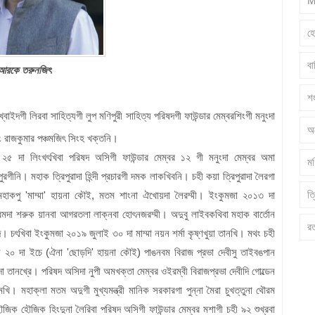
M
হ
ব
আরকে তরুনজিৎ
শ
দা খ্বাইদগী লিরবা সাহিত্যগী লুপ মণিপুরী সাহিত্য পরিষদগী ফাউন্ডার মেম্বরশিংগী মনুংদা
অ
ুং রাজকুমার পঞ্চমজিৎ সিংহ খক্তনি।
২৫ দা লিংখৎখিবা পরিষদ অসিগী ফাউন্ডার মেম্বর ১২ গী মনুংদা মেম্বর অমা
মণ
িপুরগীনি। মহাক ত্রিপুরাদা হিন্দী প্রচারগী দমক লাকখিবনি। চহী কয়া ত্রিপুরাদা লৈরগা
ত্
 মহাকপু 'মাম্মা' হায়না কৌই, মতম শাংনা ঐখোয়দা লৈরম্মী। ইংকুমজা ২০১৩ দা
ৌরমদা শরুক য়ানবা আগরতলা লাক্নবা হোৎনজরম্মী। অদুবু লাইবকথিবা মহাক বার্তোন
র
। চৎখিবা ইংকুমজা ২০১৯ জুলাই ৩০ দা মাম্মা নয়ন শর্মা কৃষ্ণখুয়া তানখি। মথং চহী
ী ২০ দা ইচে (ঐনা 'ছোড়দি' হায়না কৌই) পাঙনবম বিরাজ প্রভা দেবীসু তাইবঙপান
াদা তানখ্রে। পরিষদ অসিদা নুপী অমখক্তা মেম্বর ওইরম্বী বিরাজপ্রভা দেবীদি গোল্ডেন
ি। মহাক্লা মতম অদুগী মুখ্যমন্ত্রী মানিক সরকারগা পুন্না মৈরা চুখত্তুনা থৌরম
ক হৌজিক হিংদুনা লৈরিবা পরিষদ অসিগী ফাউন্ডার মেম্বর মশাগী চহী ৯২ শুখ্রবা