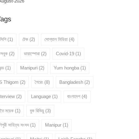
August-2026
Tags
েসিপি
(1)
টেক
(2)
সোশ্যাল মিডিয়া
(4)
েসবুক
(2)
ডায়াস্পোরা
(2)
Covid-19
(1)
রেন্ড
(1)
Manipuri
(2)
Yum hongba
(1)
 S Thigom
(2)
শৈরেং
(8)
Bangladesh
(2)
nterview
(2)
Language
(1)
বাংলাদেশ
(4)
ৈতৈ ময়েক
(1)
বুক রিভিয়ু
(3)
িপুরী সাহিত্য সংসদ
(1)
Manipur
(1)