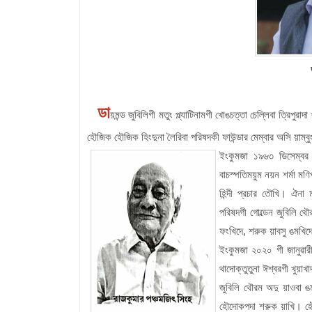
ডা
য়মন্ড জুবিলিগী মতুং প্ল্যাটিনামগী খোঙচত্তা চেল্লিবা ত্রিপুরা
হৌজিক হৌজিক হিংদুনা লৈরিবা পরিষদকী ফাউন্ডার মেম্বার অসি য়াম্ব
ইংকুমজা ১৯৬৩ ডিসেম্বর 
বাচস্পতিময়ুম নয়ন শর্মা মণ
হিন্দী প্রচার তৌখি। ঐনা
পরিষদগী গোল্ডেন জুবিলি থ
ফংখিদে, শরুক য়াবসু ঙমখিদে
ইংকুমজা ২০২০ গী জানুৱার
থাদোক্তুতুনা ঈশ্বরগী খুয়াখ
জুবিলি থৌরম অদু য়াওবা ঙমখ
হৌদোকপদা শরুক য়াখি। হৌজি