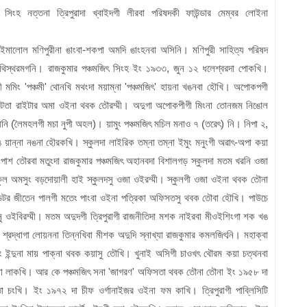
িৎ সিংহ নত্তনা ত্রিপুরাদা খ্বাইদগী লীরবা পরিষদকী ফাউন্ডার মেম্বর লোইনা
ইমালোল মণিপুরীনা ঙাংবা-শকপা অমদি ঙাংহনবা অসিনি। মণিপুরী সাহিত্য পরিষদ
সু থিস্থরমগনি। রাজকুমার পঞ্চমজিৎ সিংহ ইং ১৯৩৩, জুন ১২ ধলেশ্বরদা পোকখি।
্কী মমিং 'পঞ্চমী' থোনখি মথংদা ময়াম্না 'পঞ্চমজিৎ' হায়না খঙনবা হৌখি। অপোকপগী
মেন্টতা রাইটার অমা ওইনা থবক তৌরম্মী। অদুগা অপোকপীগী মিংনা তোনজম নিঙোল
ীনি (লৈমহলগী মচা নুপী অহল)। য়ামুং পঞ্চমজিৎ মচিল মনাও ৭ (তরেৎ) নি। নিপা ২,
ৈ য়ান্না নঙনা হৌরকখি। স্কুলদা লাইরিক তম্না তম্না ইমুং মনুংগী অৱাৎ-অপা কয়া
এ পাশ তৌরবা মতুংদা রাজকুমার পঞ্চমজিৎ অহানবদা বিশালগড় স্কুলদা মতম খরনি ওজা
ুল অমসুং বড়দোয়ালী হাই স্কুলদসু ওজা ওইরম্মী। স্কুলগী ওজা ওইনা থবক তৌনা
ী ইডিটর জীতেন পালগী মতেং পাংবা ওইনা পত্রিকা অফিসতসু থবক তৌবা হৌখি। পাউচে
ু ওইবিরম্মী। মতম অদুদগী ত্রিপুরাগী রাজনীতিদা মশক নাইরবা মীওইশিংগা শক খঙ
 শ্রদ্ধাগা লোয়ননা তিন্নখিবা মীশক অদুদি স্নাখ্যা রাজকুমার কমলজিৎনি। মহাক্বা
ং ইন্দুনা মায় পাক্না থবক কয়াসু তৌখি। খুনাই অসিগী চাওখৎ থৌরম কয়া চত্থনবা
দুনা লাকখি। আর কে পঞ্চমজিৎ সনা 'জাগরণ' অফিসতা থবক তৌনা তৌনা ইং ১৯৫৮ দা
তা চংখি। ইং ১৯৭২ দা চীফ ওর্গানাইজর ওইনা ফম কাখি। ত্রিপুরাগী পাব্লিসিটি