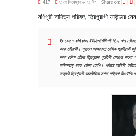
417
২৫শে ডিসেম্বর ২০২৫ ইং
Share on:
মণিপুরী সাহিত্য পরিষদ, ত্রিপুরাগী ফাউন্ডার 
ইং ১৯৫৭ কলিকাতা ইউনিভার্সিটিদগী বি.এ পাশ তৌরবা
থবক তৌরম্মী। পুরাতন আগরতলা বেসিক প্রাইভেট জুনি
থবক তৌনা তৌনা ত্রিপুরাদা নুংতিগী ফোঙবা বাংলা 
অফিসতসু থবক তৌবা হৌখি। পাউচে অসিগী ইডিটোরি
অদুদগী ত্রিপুরাগী রাজনীতিদা মশক নাইরবা মীওইশি