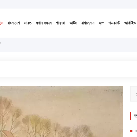
 ১৪৩৩ বঙ্গাব্দ (নোংজুথাকাল)
োম
বাংলাদেশ
ভারত
মপান লমদম
শান্নবা
আর্টস
ৱাখল্লোন
ব্লগ
পডকাস্ট
আর্কাইভ
ড
অ