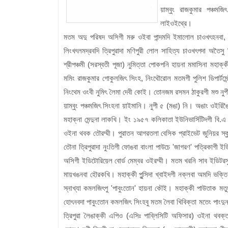
য়াম্বুং রাজকুমার পঞ্চমজ
লাইওইথ্রে।
মতম অদু পরিষদ অসিগী মরু ওইবা পান্দমদি ইমালোল চাওখৎহনবা, 
লিংখৎলমদ্রবদি ত্রিপুরাদা মণিপুরী লোল সাহিত্য চাওখৎপদা অতৈ
শ্রীপঞ্চমী (সরস্বতী পূজা) নুমিত্তা পোকপনি হায়না মমাসিনা মহাক
মমিং রাজকুমার গোকুলজিৎ সিংহ, নিংথৌরোল মতমগী পুলিশ ডিপার্ট
নিংথেম ওংবী নুমিৎ লৈমা দেবী কোই। তোনজম রসমন ঠাকুরগী মশু নুপ
য়াম্বুং পঞ্চমজিৎ সিংহনা য়াইমানি। নুপী ৫ (মঙা) নি। অঙাং ওইরিঙ
মহাক্না মেন্দুনা লাকখি। ইং ১৯৫৭ কলিকাতা ইউনিভার্সিটিদগী বি.
ওইনা থবক তৌরম্মী। পুরাতন আগরতলা বেসিক প্রাইভেট জুনিয়র স্ক
তৌনা ত্রিপুরাদা নুংতিগী ফোঙবা বাংলা পাউচে 'জাগরণ' পত্রিকাগ
অসিগী ইডিটোরিয়েল বোর্ড মেম্বর ওইরম্মী। মতম খরনি সাব ইডিটরস
মায়খঙনবা হৌরকখি। মহাক্কী পুন্সিদা খ্বাইদগী নক্লবা অমদি ভক্তি
স্নাখ্যা কমলজিৎপু 'পাবুংতোন' হায়না কৌই। মহাক্কী পাউতাক মতু
হোৎনবদা পাবুংতোন কমলজিৎ সিংহবু মতম লৈবা খিবিক্তা মতেং পাং
ত্রিপুরা লৈঙাক্কী এপিও (এসিঃ পাব্লিসিটি অফিসার) ওইনা থবক্