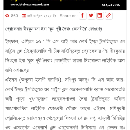
860
১৪ই এপ্রিল ২০২৫ ইং
Share on:
প্রোফেসার বীরকুমারনা ইবা ‘কুম পুবী লৈরাং কোম্বীরৈ’ ফোঙখ্রে
ইম্ফাল, এপ্রিল ১৩ :
সি এস আই আর নোর্থ ইস্ত ইন্সতিত্যুত ওব
সাইন্স এন্দ টেক্নোলোজি গী চীফ সাইন্তিস্ত প্রোফেসার ঐচ বীরকুমার
সিংহনা ইবা ‘কুম পুবী লৈরাং কোম্বীরৈ’ হায়না মিংথোনবা লাইরিক অমা
ঙসি ফোঙখ্রে।
এইমস (অপূনবা ইমাগী মচাশিং), মণিপুর অমসুং সি এস আই আর-
নোর্থ ইস্ত ইন্সতিত্যুত ওব সাইন্স এন্দ তেক্নোলোজি ব্রাঞ্চ লেবোরেতরি
অনী পূন্না খূৎশম্নরগা লম্ফেলপাৎতা লৈবা ইন্সতিত্যুত অসিদা
পাঙথোকখিবা লাইরিক ফোঙবগী থৌরম অদুদা এইমস, মণিপুরগী
প্রেসিদেন্ত ময়াংলম্বম খেলেন্দ্রো সিংহনা থৌরম মপু, হান্নগী মিনিস্ত্রি
ওব এক্সতর্নেল এফেয়ার্স এন্দ এদুকেসনগী মিনিস্তর ওব স্তেত দাঃ