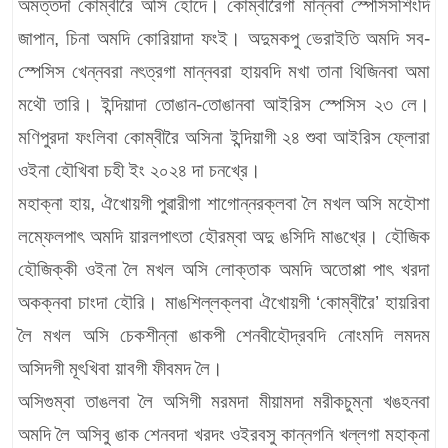
অমত্তদা কোম্বীরৈ অসি হৌদে। কোম্বীরৈগা মান্নবা স্পেসিসশিংদি
জাপান, চিনা অমদি কোরিয়াদা ফংই। অদুমকপু ভেরাইতি অমদি সব-
স্পেসিস খেন্নবরা নৎত্রগা মান্নবরা হায়বদি মখা তানা থিজিনবা অমা
মথৌ তারি। ইন্দিয়াদা তোঙান-তোঙানবা আইরিস স্পেসিস ২৩ লে।
মণিপুরদা ফংলিবা কোম্বীরৈ অসিনা ইন্দিয়াগী ২৪ শুবা আইরিস ফ্লোরা
ওইনা হৌখিবা চহী ইং ২০২৪ দা চনখ্রে।
মহাক্না হায়, ঐখোয়গী পুৱারীগা শাগোন্নরক্লবা লৈ মখল অসি মহৌশা
লম্ফেলপাৎ অমদি য়ারলপাৎতা হৌরম্বা অদু ঙসিদি মাঙখ্রে। হৌজিক
হৌজিক্কী ওইনা লৈ মখল অসি লোক্তাক অমদি অতোপ্পা পাৎ খরদা
অকক্নবা চাংদা হৌরি। মাঙশিল্লক্লবা ঐখোয়গী ‘কোম্বীরৈ’ হায়রিবা
লৈ মখল অসি চেকশীন্না ঙাকপী শেনবীহৌদ্রবদি নোংমদি লমদম
অসিদগী মূৎখিবা য়াবগী ফীবমদ লৈ।
অসিগুম্বা তাঙলবা লৈ অসিগী মরমদা মীয়ামদা মরীকচুম্না খঙহনবা
অমদি লৈ অসিবু ঙাক শেনবদা খরদং ওইরবসু কান্নগনি খল্লগা মহাক্না