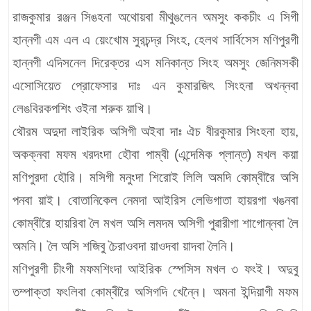
রাজকুমার রঞ্জন সিঙহনা অথোয়বা মীথুঙলেন অমসুং ককচীং এ সিগী
হান্নগী এম এল এ য়েংখোম সুরচন্দ্র সিংহ, হেলথ সার্বিসেস মণিপুরগী
হান্নগী এদিসনেল দিরেক্তর এস মনিকান্ত সিংহ অমসুং জেনিমসকী
এসোসিয়েত প্রোফেসার দাঃ এন কুমারজিৎ সিংহনা অখন্নবা
লেঙবিরকপশিং ওইনা শরুক য়াখি।
থৌরম অদুদা লাইরিক অসিগী অইবা দাঃ ঐচ বীরকুমার সিংহনা হায়,
অকক্নবা মফম খরদংদা হৌবা পাম্বী (এন্দেমিক প্লান্ত) মখল কয়া
মণিপুরদা হৌরি। মসিগী মনুংদা শিরোই লিলি অমদি কোম্বীরৈ অসি
পনবা য়াই। বোতানিকেল নেমদা আইরিস লেভিগাতা হায়রগা খঙনবা
কোম্বীরৈ হায়রিবা লৈ মখল অসি লমদম অসিগী পুৱারীগা শাগোন্নবা লৈ
অমনি। লৈ অসি শজিবু চৈরাওবদা য়াওদবা য়াদবা লৈনি।
মণিপুরগী চীংগী মফমশিংদা আইরিক স্পেসিস মখল ৩ ফংই। অদুবু
তম্পাক্তা ফংলিবা কোম্বীরৈ অসিগদি খেন্নৈ। অমনা ইন্দিয়াগী মফম