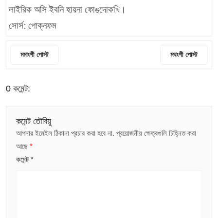
লাইরিক অসি ইবনি হায়না ফোঙদোকখি।
সোর্স: পোক্নফম
মমাংগী পোস্ট
মথংগী পোস্ট
0 কমেন্ট:
কমেন্ট তৌবিয়ু
আপনার ইমেইল ঠিকানা প্রচার করা হবে না.
প্রয়োজনীয় ক্ষেত্রগুলি চিহ্নিত করা
আছে
*
কমেন্ট
*