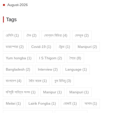
August-2026
Tags
রেসিপি
(1)
টেক
(2)
সোশ্যাল মিডিয়া
(4)
ফেসবুক
(2)
ডায়াস্পোরা
(2)
Covid-19
(1)
ট্রেন্ড
(1)
Manipuri
(2)
Yum hongba
(1)
I S Thigom
(2)
শৈরেং
(8)
Bangladesh
(2)
Interview
(2)
Language
(1)
বাংলাদেশ
(4)
মৈতৈ ময়েক
(1)
বুক রিভিয়ু
(3)
মণিপুরী সাহিত্য সংসদ
(1)
Manipur
(1)
Manipuri
(1)
Meitei
(1)
Lairik Fongba
(1)
হোজাই
(1)
আসাম
(1)