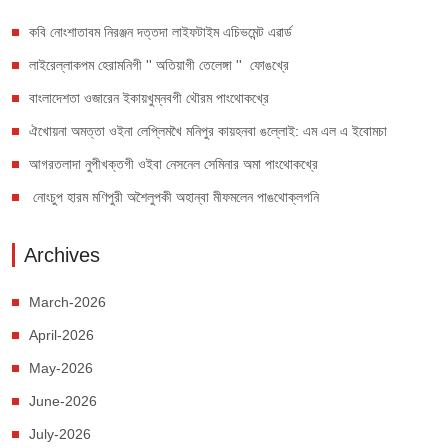
কবি নোংশাতাবম নিরঞ্জন দত্তদা লাইফটাইম এচিভমেন্ট এৱার্ড
লাইরেল্লাকপম হেরামনিগী '' অতিয়াগী তেলেঙ্গা '' ফোঙখ্রে
বাংলাদেশতা ওজারেন ইকায়খুম্নবগী থৌরম পাংথোকখ্রে
ঐখোয়না অমত্তা ওইনা লেপ্লিমখৈ মনিপুর কায়হনবা ঙল্লোই: এম এল এ ইবোমচা
আগরতলাদা নুপীখক্তগী ওইবা নেসনেল সেমিনার অমা পাংথোকখ্রে
নোংচুপ হারম মণিপুরী অশৈলুপকী অহান্বা মীফমলেন পাঙথোক্লগনি
Archives
March-2026
April-2026
May-2026
June-2026
July-2026