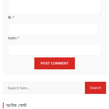
মীং
*
ইমেইল
*
অনৌবা পোস্ট