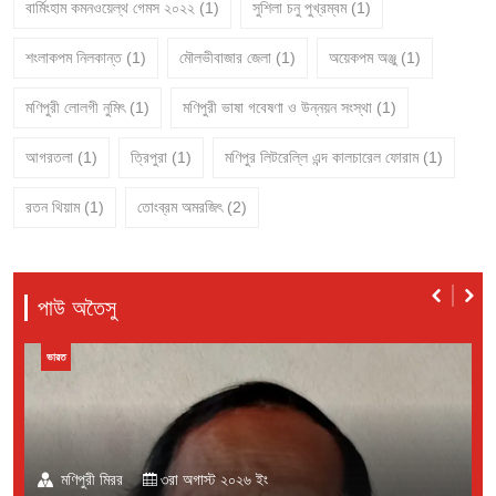
বার্মিংহাম কমনওয়েল্থ গেমস ২০২২
(1)
সুশিলা চনু পুখ্রম্বম
(1)
শংলাকপম নিলকান্ত
(1)
মৌলভীবাজার জেলা
(1)
অয়েকপম অঞ্জু
(1)
মণিপুরী লোলগী নুমিৎ
(1)
মণিপুরী ভাষা গবেষণা ও উন্নয়ন সংস্থা
(1)
আগরতলা
(1)
ত্রিপুরা
(1)
মণিপুর লিটরেল্লি এন্দ কালচারেল ফোরাম
(1)
রতন থিয়াম
(1)
তোংব্রম অমরজিৎ
(2)
পাউ অতৈসু
বাংলাদেশ
মণিপুরী মিরর
১লা অগাস্ট ২০২৬ ইং