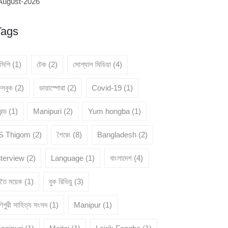
August-2026
Tags
েসিপি
(1)
টেক
(2)
সোশ্যাল মিডিয়া
(4)
েসবুক
(2)
ডায়াস্পোরা
(2)
Covid-19
(1)
রেন্ড
(1)
Manipuri
(2)
Yum hongba
(1)
 S Thigom
(2)
শৈরেং
(8)
Bangladesh
(2)
nterview
(2)
Language
(1)
বাংলাদেশ
(4)
ৈতৈ ময়েক
(1)
বুক রিভিয়ু
(3)
িপুরী সাহিত্য সংসদ
(1)
Manipur
(1)