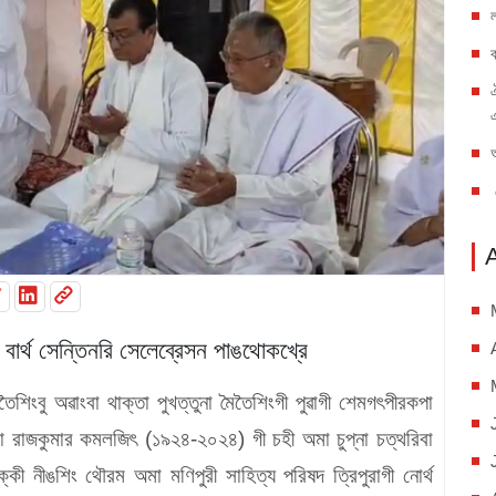
 বার্থ সেন্তিনরি সেলেব্রেসন পাঙথোকখ্রে
ৈশিংবু অৱাংবা থাক্তা পুখত্তুনা মৈতৈশিংগী পুৱাগী শেমগৎপীরকপা
া রাজকুমার কমলজিৎ (১৯২৪-২০২৪) গী চহী অমা চুপ্না চত্থরিবা
্কী নীঙশিং থৌরম অমা মণিপুরী সাহিত্য পরিষদ ত্রিপুরাগী নোর্থ