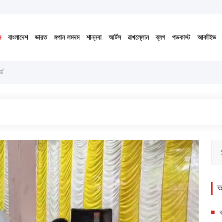
১৪৩৩ বঙ্গাব্দ (নোংজুথাকাল)
ম
বাংলাদেশ
ভারত
মপান লমদম
শান্নবা
আর্টস
ৱাখল্লোন
ব্লগ
পডকাস্ট
আর্কাইভ
ে
্ড
অ