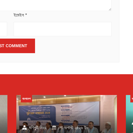
ইমেইল
*
বাংলাদেশ
ভ
মণিপুরী মিরর
১লা অগাস্ট ২০২৬ ইং