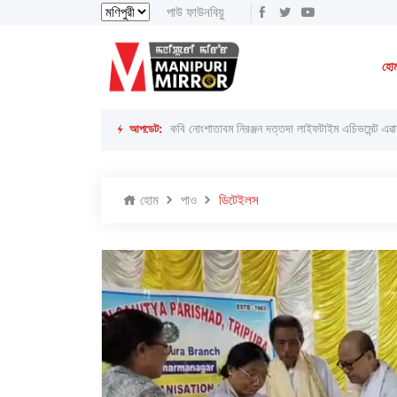
পাউ ফাউনবিয়ু
ইরাই, ৭ অগাস্ট ২০২৬ ইং
ইরাই, ২৩শে ইঙেন 
হো
লাইরেল্লাকপম হেরামনিগী '' অতিয়াগী তেলেঙ্গা '' ফোঙখ্র
আপডেট:
কবি নোংশাতাবম নিরঞ্জন দত্তদা লাইফটাইম এচিভমেন্ট এৱার
হোম
পাও
ডিটেইলস