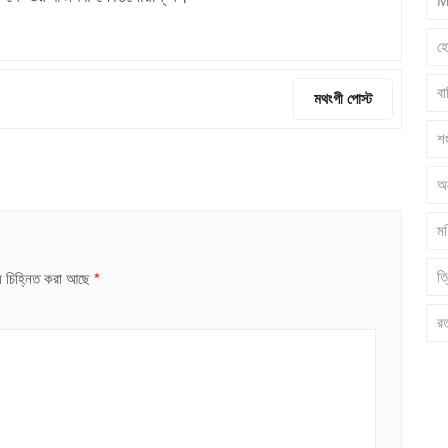
M
হ
ব
মথংগী পোস্ট
শ
অ
মণ
ত্
ুলি চিহ্নিত করা আছে
*
র