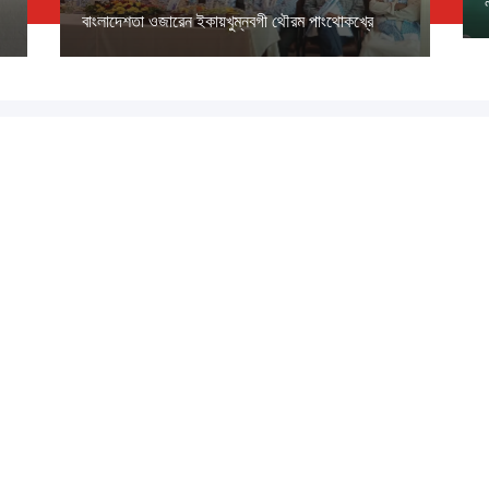
বাংলাদেশতা ওজারেন ইকায়খুম্নবগী থৌরম পাংথোকখ্রে
১৪৩৩ বঙ্গাব্দ (নোংজুথাকাল)
ম
বাংলাদেশ
ভারত
মপান লমদম
শান্নবা
আর্টস
ৱাখল্লোন
ব্লগ
পডকাস্ট
আর্কাইভ
ে
্ড