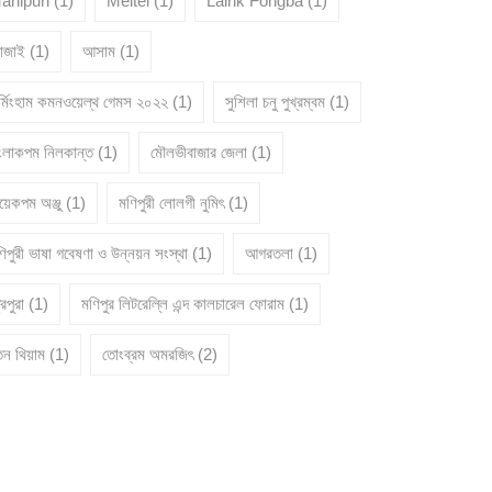
anipuri
(1)
Meitei
(1)
Lairik Fongba
(1)
োজাই
(1)
আসাম
(1)
ার্মিংহাম কমনওয়েল্থ গেমস ২০২২
(1)
সুশিলা চনু পুখ্রম্বম
(1)
ংলাকপম নিলকান্ত
(1)
মৌলভীবাজার জেলা
(1)
য়েকপম অঞ্জু
(1)
মণিপুরী লোলগী নুমিৎ
(1)
িপুরী ভাষা গবেষণা ও উন্নয়ন সংস্থা
(1)
আগরতলা
(1)
রিপুরা
(1)
মণিপুর লিটরেল্লি এন্দ কালচারেল ফোরাম
(1)
তন থিয়াম
(1)
তোংব্রম অমরজিৎ
(2)