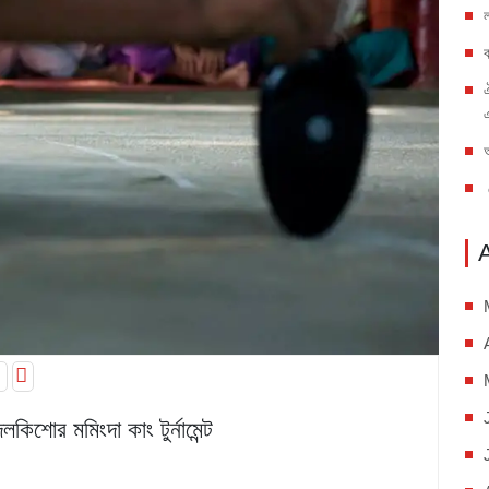
িশোর মমিংদা কাং টুর্নামেন্ট