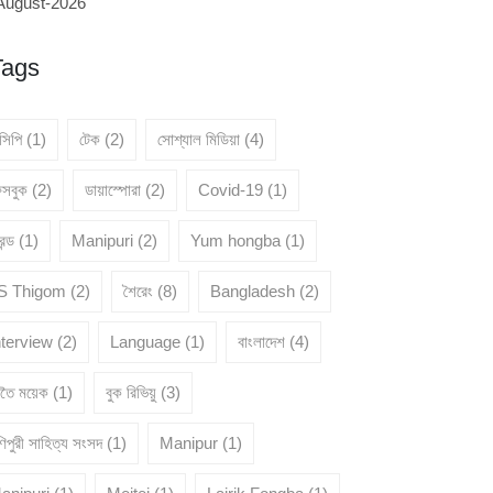
August-2026
Tags
েসিপি
(1)
টেক
(2)
সোশ্যাল মিডিয়া
(4)
েসবুক
(2)
ডায়াস্পোরা
(2)
Covid-19
(1)
রেন্ড
(1)
Manipuri
(2)
Yum hongba
(1)
 S Thigom
(2)
শৈরেং
(8)
Bangladesh
(2)
nterview
(2)
Language
(1)
বাংলাদেশ
(4)
ৈতৈ ময়েক
(1)
বুক রিভিয়ু
(3)
িপুরী সাহিত্য সংসদ
(1)
Manipur
(1)