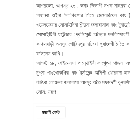
আগরতলা,
অৱাং জিলাগী মশক নাইরবা ল
আগস্ত ২৫ :
অহানবা ওইনা ‘দলকিশোর সিংহ মেমোরিয়েল কাং টুর্
ওয়েলফেয়ার সোসাইটিনা শীন্দুনা জলাবাসাদা কাং টুর্নামে
সোসাইটিগী ফাউন্ডার প্রেসিডেন্ট অহৈবম দলকিশোরগী ম
কাঞ্চনবাড়ী অমসুং গোবিন্দপুর নচিংবা খুঙ্গাংদগী মৈত
ফাইনেল কাখি।
আগস্ট ১৮, ফাইনেলদা পান্থোইবী কাংখূৎনা পাঞ্জল অহু
চুপ্না পাঙথোকখিবা কাং টুর্নামেন্ট অসিগী থৌরমদা ৱ
নচিংবা লোয়ননা জলাবাসা অমসুং অতৈ মফমদগী খুঞ্জাশি
সোর্স: মরূপ
মমাংগী পোস্ট