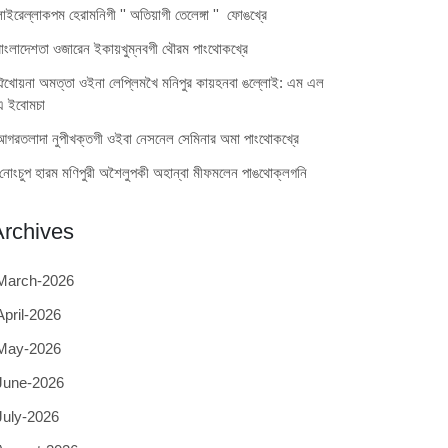
লাইরেল্লাকপম হেরামনিগী '' অতিয়াগী তেলেঙ্গা '' ফোঙখ্রে
বাংলাদেশতা ওজারেন ইকায়খুম্নবগী থৌরম পাংথোকখ্রে
ঐখোয়না অমত্তা ওইনা লেপ্লিমখৈ মনিপুর কায়হনবা ঙল্লোই: এম এল
এ ইবোমচা
আগরতলাদা নুপীখক্তগী ওইবা নেসনেল সেমিনার অমা পাংথোকখ্রে
নোংচুপ হারম মণিপুরী অশৈলুপকী অহান্বা মীফমলেন পাঙথোক্লগনি
Archives
March-2026
April-2026
May-2026
June-2026
July-2026