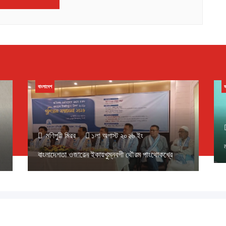
বাংলাদেশ
ভ
মণিপুরী মিরর
১লা অগাস্ট ২০২৬ ইং
বাংলাদেশতা ওজারেন ইকায়খুম্নবগী থৌরম পাংথোকখ্রে
ঙেন ১৪৩৩ বঙ্গাব্দ (নোংজুথাকাল)