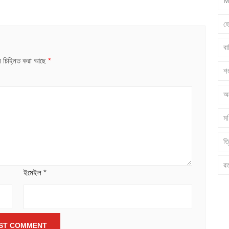
M
হ
ব
ুলি চিহ্নিত করা আছে
*
শ
অ
মণ
ত্
র
ইমেইল
*