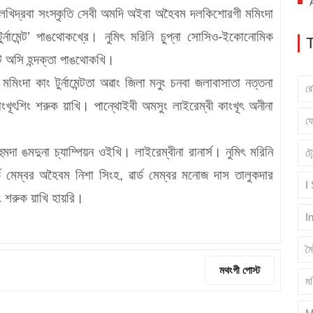
ৈখিদ্রবা সংস্কৃতি সেবী অমদি অইবা অহৈবম দলকিশোরগী মমিংদা
নামেন্ট’ পাঙথোকখ্রে। নুমিৎ মরিনি চুপ্না সোসিও-ইকোনোমিক
ন্ট অসি হন্দক্তা পাঙথোকখি।
মিংদা কাং টুর্নামেন্টতা অৱাং জিলা মনুং চনবা জলাবাসাতা নত্তনা
র
ৈ কাংখূৎশিং শরুক য়াখি। পান্থোইবী অমসুং লাইরেম্বী কাংখূৎ অনীনা
ফ
মদা ঙমদুনা চ্যাম্পিয়ন ওইখি। লাইরেম্বীনা রানার্স। নুমিৎ মরিনি
ট্
ার্ড মেম্বর অহৈবম নিশা সিংহ, ৱার্ড মেম্বর মনোজ দাস তালুকদার
I
ং শরুক য়াখি হায়রি।
I
ম
মথংগী পোস্ট
মণ