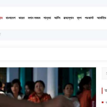
ঙেন ১৪৩৩ বঙ্গাব্দ (নোংজুথাকাল)
োম
বাংলাদেশ
ভারত
মপান লমদম
শান্নবা
আর্টস
ৱাখল্লোন
ব্লগ
পডকাস্ট
আর্কাইভ
ড
ে
অ