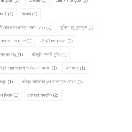
anipuri
(1)
Meitei
(1)
Lairik Fongba
(1)
োজাই
(1)
আসাম
(1)
ার্মিংহাম কমনওয়েল্থ গেমস ২০২২
(1)
সুশিলা চনু পুখ্রম্বম
(1)
ংলাকপম নিলকান্ত
(1)
মৌলভীবাজার জেলা
(1)
য়েকপম অঞ্জু
(1)
মণিপুরী লোলগী নুমিৎ
(1)
িপুরী ভাষা গবেষণা ও উন্নয়ন সংস্থা
(1)
আগরতলা
(1)
রিপুরা
(1)
মণিপুর লিটরেল্লি এন্দ কালচারেল ফোরাম
(1)
তন থিয়াম
(1)
তোংব্রম অমরজিৎ
(2)