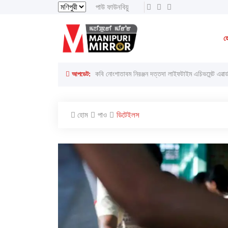
পাউ ফাউনবিয়ু
সগোলসেন, ৬ অগাস্ট ২০২৬ ইং
সগোলসেন, ২২শে ই
হ
আপডেট:
কবি নোংশাতাবম নিরঞ্জন দত্তদা লাইফটাইম এচিভমেন্ট এৱার্
লাইরেল্লাকপম হেরামনিগী '' অতিয়াগী তেলেঙ্গা '' ফোঙখ্র
হোম
পাও
ডিটেইলস